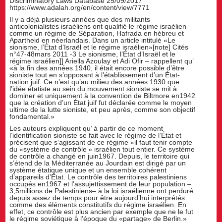
Discriminatory Laws Database 25/09/2017
https://www.adalah.org/en/content/view/7771
Il y a déjà plusieurs années que des militants
anticolonialistes israéliens ont qualifié le régime israélien
comme un régime de Séparation, Hafrada en hébreu et
Apartheid en néerlandais. Dans un article intitulé «Le
sionisme, l’État d’Israël et le régime israélien»[note] Cités
n°47-48mars 2011 -3 Le sionisme, l’État d’Israël et le
régime israélien]] Ariella Azoulay et Adi Ofir – rappellent qu’
«à la fin des années 1940, il était encore possible d’être
sioniste tout en s’opposant à l’établissement d’un État-
nation juif. Ce n’est qu’au milieu des années 1930 que
l’idée étatiste au sein du mouvement sioniste se mit à
dominer et uniquement à la convention de Biltmore en1942
que la création d’un État juif fut déclarée comme le moyen
ultime de la lutte sioniste, et peu après, comme son objectif
fondamental.»
Les auteurs expliquent qu’ à partir de ce moment
l’identification sioniste se fait avec le régime de l’État et
précisent que s’agissant de ce régime «il faut tenir compte
du «système de contrôle » israélien tout entier. Ce système
de contrôle a changé en juin1967. Depuis, le territoire qui
s’étend de la Méditerranée au Jourdain est dirigé par un
système étatique unique et un ensemble cohérent
d’appareils d’État. Le contrôle des territoires palestiniens
occupés en1967 et l’assujettissement de leur population –
3,5millions de Palestiniens– à la loi israélienne ont perduré
depuis assez de temps pour être aujourd’hui interprétés
comme des éléments constitutifs du régime israélien. En
effet, ce contrôle est plus ancien par exemple que ne le fut
le régime soviétique à l’époque du «partage» de Berlin.»