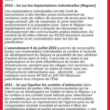
2010 – loi sur les Implantations individuelles (Neguev)
Ces implantations individuelles ont été l’outil de
transmission à des familles juives exclusivement de
centaines voire de milliers de dounam de terres pour leur
usage exclusif, afin de maximiser la zone réservée
exclusivement à la population juive. Dans le Néguev ces
implantations ont servi à bloquer les demandes de
développement des communautés arabes bédouines. Au
nombre de 60 elles s’étirent sur 81000 dounams souvent
sans permis et en contradiction avec les lois de
planification.
L’amendement 4 de juillet 2010
a permis de reconnaître
toutes ces implantations individuelles et confère à l’autorité
de développement du Néguev la possibilité de leur attribuer
d’autres terres dans le futur. Il accorde un statut à ces
implantations et les dote officiellement de toutes les
infrastructures, pendant que les villages non reconnus du
Néguev se voient refuser un statut et vivent sans ces
infrastructures élémentaires eau , électricité .. Leurs
habitants sont entre 90 000 et 100 000 Bédouins
palestiniens tous citoyens de l’État.
2011 – loi qui légalise les comités d’admission
dans
des centaines de petites villes communautaires qui se
créent ou se développent en Galilée et dans le Néguev. La
loi confère à ces comités toute latitude pour sélectionner
les candidats qui recevront terres et unités constructibles.
Ils doivent inclure un représentant de l’agence juive ou de
l’organisation sioniste mondiale et servent à filtrer les
candidatures arabes et autres groupes marginalisés; « non