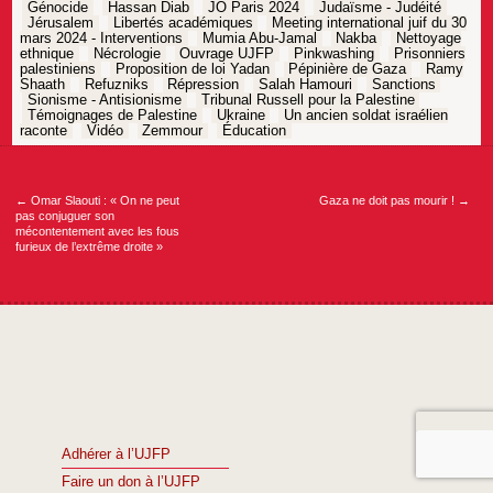
Génocide
Hassan Diab
JO Paris 2024
Judaïsme - Judéité
Jérusalem
Libertés académiques
Meeting international juif du 30
mars 2024 - Interventions
Mumia Abu-Jamal
Nakba
Nettoyage
ethnique
Nécrologie
Ouvrage UJFP
Pinkwashing
Prisonniers
palestiniens
Proposition de loi Yadan
Pépinière de Gaza
Ramy
Shaath
Refuzniks
Répression
Salah Hamouri
Sanctions
Sionisme - Antisionisme
Tribunal Russell pour la Palestine
Témoignages de Palestine
Ukraine
Un ancien soldat israélien
raconte
Vidéo
Zemmour
Éducation
Navigation
de
l’article
←
Omar Slaouti : « On ne peut
Gaza ne doit pas mourir !
→
pas conjuguer son
mécontentement avec les fous
furieux de l’extrême droite »
Adhérer à l’UJFP
Faire un don à l’UJFP