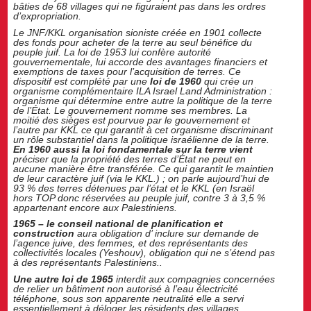
bâties de 68 villages qui ne figuraient pas dans les ordres
d’expropriation.
Le JNF/KKL organisation sioniste créée en 1901 collecte
des fonds pour acheter de la terre au seul bénéfice du
peuple juif. La loi de 1953 lui confère autorité
gouvernementale, lui accorde des avantages financiers et
exemptions de taxes pour l’acquisition de terres. Ce
dispositif est complété par une
loi de 1960
qui crée un
organisme complémentaire ILA Israel Land Administration :
organisme qui détermine entre autre la politique de la terre
de l’État. Le gouvernement nomme ses membres. La
moitié des sièges est pourvue par le gouvernement et
l’autre par KKL ce qui garantit à cet organisme discriminant
un rôle substantiel dans la politique israélienne de la terre.
En 1960 aussi la loi fondamentale sur la terre vient
préciser que la propriété des terres d’État ne peut en
aucune manière être transférée. Ce qui garantit le maintien
de leur caractère juif (via le KKL.) ; on parle aujourd’hui de
93 % des terres détenues par l’état et le KKL (en Israël
hors TOP donc réservées au peuple juif, contre 3 à 3,5 %
appartenant encore aux Palestiniens.
1965 – le conseil national de planification et
construction
aura obligation d’ inclure sur demande de
l’agence juive, des femmes, et des représentants des
collectivités locales (Yeshouv), obligation qui ne s’étend pas
à des représentants Palestiniens..
Une autre loi de 1965
interdit aux compagnies concernées
de relier un bâtiment non autorisé à l’eau électricité
téléphone, sous son apparente neutralité elle a servi
essentiellement à déloger les résidents des villages