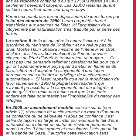
ans de résidence continue d’où sur 175000 restés 143000
seulement devinrent citoyens. Les 32000 restants durent
se faire naturaliser dans leur propre pays.
Parmi eux nombreux furent dépossédés de leurs terres par
la
loi des absents de 1950.
Leurs propriétés furent
transférées aux agences de l’état. Ici l’acquisition de la
citoyenneté par naturalisation s’est traduite par la perte des
terres.
La section 5
de la loi qui gère la naturalisation est à la
discrétion du ministère de l’intérieur et ne relève pas du
droit. Moshe Haim Shapira ministre de l’intérieur en 1950
déclara : «
si les arabes voulaient réellement devenir
citoyens de l’état d’Israël ils trouveraient un moyen . .. Ce
n’est pas une demande tellement déraisonnable pour ceux
qui ont abandonné leur pays quand il était en flammes de
faire l’effort et d’acquérir la citoyenneté d’une façon
normale et sans attendre le privilège de la citoyenneté
automatique »
. Si Masri rappelle qu’avec la modification de
la loi survenue en 1980 la plupart des résidents qui
n’avaient pu accéder à la citoyenneté ont été intégrés, il
ajoute qu’ il n’en reste pas moins vrai que la loi toute
entière est faite pour maximiser l’impossibilité du retour des
réfugiés.
En 2008 un amendement modifie
cette loi sur la (son
article 11) révocation de la citoyenneté en raison d’un abus
de confiance ou de déloyauté : l’abus de confiance y est
défini de façon très large et inclut par exemple le fait d’être
naturalisé ou d’obtenir un statut de résident permanent
dans l’un des 9 états arabes et musulmans listés par la loi
et la bande de Gaza. Il autorise cette révocation sans