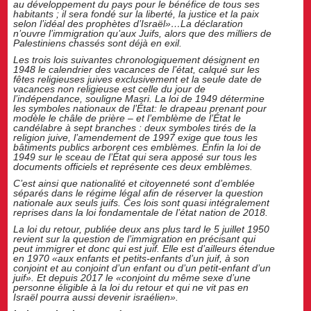
au développement du pays pour le bénéfice de tous ses
habitants ; il sera fondé sur la liberté, la justice et la paix
selon l’idéal des prophètes d’Israël»…La déclaration
n’ouvre l’immigration qu’aux Juifs, alors que des milliers de
Palestiniens chassés sont déjà en exil.
Les trois lois suivantes chronologiquement désignent en
1948 le calendrier des vacances de l’état, calqué sur les
fêtes religieuses juives exclusivement et la seule date de
vacances non religieuse est celle du jour de
l’indépendance, souligne Masri. La loi de 1949 détermine
les symboles nationaux de l’État: le drapeau prenant pour
modèle le châle de prière – et l’emblème de l’État le
candélabre à sept branches : deux symboles tirés de la
religion juive, l’amendement de 1997 exige que tous les
bâtiments publics arborent ces emblèmes. Enfin la loi de
1949 sur le sceau de l’État qui sera apposé sur tous les
documents officiels et représente ces deux emblèmes.
C’est ainsi que nationalité et citoyenneté sont d’emblée
séparés dans le régime légal afin de réserver la question
nationale aux seuls juifs. Ces lois sont quasi intégralement
reprises dans la loi fondamentale de l’état nation de 2018.
La loi du retour, publiée deux ans plus tard le 5 juillet 1950
revient sur la question de l’immigration en précisant qui
peut immigrer et donc qui est juif. Elle est d’ailleurs étendue
en 1970 «aux enfants et petits-enfants d’un juif, à son
conjoint et au conjoint d’un enfant ou d’un petit-enfant d’un
juif». Et depuis 2017 le «conjoint du même sexe d’une
personne éligible à la loi du retour et qui ne vit pas en
Israël pourra aussi devenir israélien».