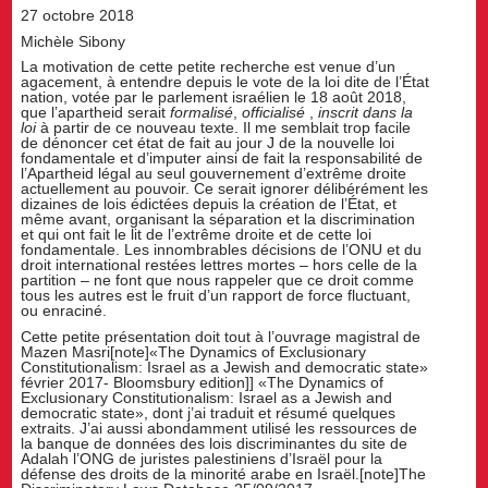
27 octobre 2018
Michèle Sibony
La motivation de cette petite recherche est venue d’un
agacement, à entendre depuis le vote de la loi dite de l’État
nation, votée par le parlement israélien le 18 août 2018,
que l’apartheid serait
formalisé
,
officialisé
,
inscrit dans la
loi
à partir de ce nouveau texte. Il me semblait trop facile
de dénoncer cet état de fait au jour J de la nouvelle loi
fondamentale et d’imputer ainsi de fait la responsabilité de
l’Apartheid légal au seul gouvernement d’extrême droite
actuellement au pouvoir. Ce serait ignorer délibérément les
dizaines de lois édictées depuis la création de l’État, et
même avant, organisant la séparation et la discrimination
et qui ont fait le lit de l’extrême droite et de cette loi
fondamentale. Les innombrables décisions de l’ONU et du
droit international restées lettres mortes – hors celle de la
partition – ne font que nous rappeler que ce droit comme
tous les autres est le fruit d’un rapport de force fluctuant,
ou enraciné.
Cette petite présentation doit tout à l’ouvrage magistral de
Mazen Masri[note]«The Dynamics of Exclusionary
Constitutionalism: Israel as a Jewish and democratic state»
février 2017- Bloomsbury edition]] «The Dynamics of
Exclusionary Constitutionalism: Israel as a Jewish and
democratic state», dont j’ai traduit et résumé quelques
extraits. J’ai aussi abondamment utilisé les ressources de
la banque de données des lois discriminantes du site de
Adalah l’ONG de juristes palestiniens d’Israël pour la
défense des droits de la minorité arabe en Israël.[note]The