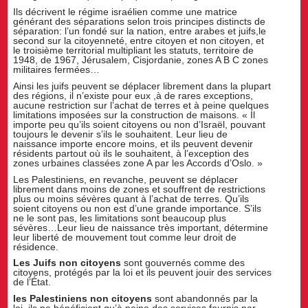
Ils décrivent le régime israélien comme une matrice
générant des séparations selon trois principes distincts de
séparation: l’un fondé sur la nation, entre arabes et juifs,le
second sur la citoyenneté, entre citoyen et non citoyen, et
le troisième territorial multipliant les statuts, territoire de
1948, de 1967, Jérusalem, Cisjordanie, zones A B C zones
militaires fermées…
Ainsi les juifs
peuvent se déplacer librement dans la plupart
des régions, il n’existe pour eux ,à de rares exceptions,
aucune restriction sur l’achat de terres et à peine quelques
limitations imposées sur la construction de maisons. « Il
importe peu qu’ils soient citoyens ou non d’Israël, pouvant
toujours le devenir s’ils le souhaitent. Leur lieu de
naissance importe encore moins, et ils peuvent devenir
résidents partout où ils le souhaitent, à l’exception des
zones urbaines classées zone A par les Accords d’Oslo. »
Les Palestiniens, en revanche, peuvent se déplacer
librement dans moins de zones et souffrent de restrictions
plus ou moins sévères quant à l’achat de terres. Qu’ils
soient citoyens ou non est d’une grande importance. S’ils
ne le sont pas, les limitations sont beaucoup plus
sévères…Leur lieu de naissance très important, détermine
leur liberté de mouvement tout comme leur droit de
résidence.
Les Juifs non citoyens
sont gouvernés comme des
citoyens, protégés par la loi et ils peuvent jouir des services
de l’État.
les Palestiniens non citoyens
sont abandonnés par la