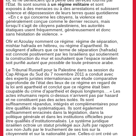
loi, ils ne bénéficient qu’à peine des services fournis par
l’État. Ils sont soumis à
un régime militaire
et sont
exposés à des menaces ou à des arrestations et subissent
violence et dépossession de leurs terres quasi quotidienne
. «En c e qui concerne les citoyens, la violence est
généralement conçue comme le dernier recours, mais
lorsqu’il s’agit de citoyens palestiniens, les autorités
étatiques usent fréquemment, généreusement et donc
sans hésitation de violence. »
Ofir et Azoulay nomment ce régime: régime de séparation,
mishtar hafrada en hébreu, ou régime d’apartheid. Ils
soulignent d’ailleurs que ce terme de séparation (hafrada)
est connoté positivement par les Israéliens qui soutiennent
la construction du mur et souhaitent que l’espace israélien
soit purifié
autant que possible
de toute présence arabe.
Le Tribunal Russell pour la Palestine dans sa session du
Cap Afrique du Sud du 7 novembre 2011 a conduit avec
des experts juristes internationaux une étude comparative
approfondie de l’état des lieux de ce régime en regard de
la loi anti apartheid et conclut que ce régime était bien
coupable du crime d’apartheid et depuis longtemps….« Les
actes inhumains repris ci-dessus n’arrivent pas par hasard
et ne constituent pas des actes isolés. Ils sont
suffisamment répandus, intégrés et complémentaires pour
être qualifiés de systématiques. Ils sont également
suffisamment enracinés dans la législation, dans la
politique générale et dans les institutions officielles pour
être qualifiés d’institutionnalisés. Le système juridique
israélien octroie un statut privilégié aux Juifs par rapport
aux non-Juifs par le truchement de ses lois sur la
citoyenneté et sur la nationalité juive. Celles-ci ont créé un