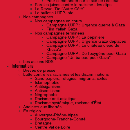
Pour commander sur le site de l'éditeur
Paroles juives contre le racisme - les clips
La Revue "De l'Autre Côté"
Le bulletin UJFP-Info
Nos campagnes
Nos campagnes en cours
Campagne UJFP : Urgence guerre à Gaza
Film Yallah Gaza
Nos campagnes terminées
Campagne UJFP : La pépinière
Campagne UJFP : Urgence Gaza déplacés
Campagne UJFP : Le château d'eau de
Khuza'a
Campagne UJFP : De l'oxygène pour Gaza
Campagne "Un bateau pour Gaza"
Les actions BDS
Informations
Brèves de presse
Lutte contre les racismes et les discriminations
Sans-papiers, réfugiés, migrants, exilés
Islamophobie
Antitsiganisme
Antisémitisme
Négrophobie
Racisme anti-asiatique
Racisme systémique, racisme d'État
Atteintes aux libertés
En région
Auvergne-Rhône-Alpes
Bourgogne-Franche-Comté
Bretagne
Centre Val de Loire