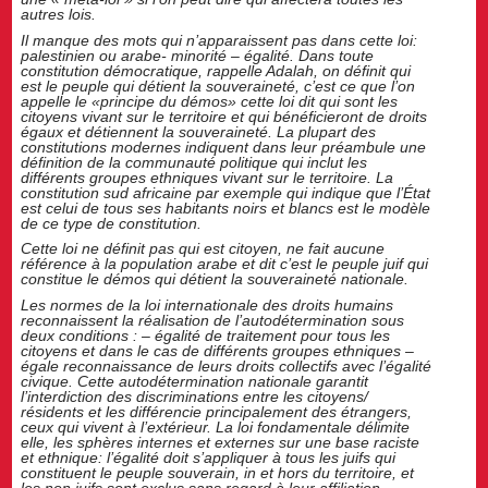
autres lois.
Il manque des mots qui n’apparaissent pas dans cette loi:
palestinien ou arabe- minorité – égalité. Dans toute
constitution démocratique, rappelle Adalah, on définit qui
est le peuple qui détient la souveraineté, c’est ce que l’on
appelle le «principe du démos» cette loi dit qui sont les
citoyens vivant sur le territoire et qui bénéficieront de droits
égaux et détiennent la souveraineté. La plupart des
constitutions modernes indiquent dans leur préambule une
définition de la communauté politique qui inclut les
différents groupes ethniques vivant sur le territoire. La
constitution sud africaine par exemple qui indique que l’État
est celui de tous ses habitants noirs et blancs est le modèle
de ce type de constitution.
Cette loi ne définit pas qui est citoyen, ne fait aucune
référence à la population arabe et dit c’est le peuple juif qui
constitue le démos qui détient la souveraineté nationale.
Les normes de la loi internationale des droits humains
reconnaissent la réalisation de l’autodétermination sous
deux conditions : – égalité de traitement pour tous les
citoyens et dans le cas de différents groupes ethniques –
égale reconnaissance de leurs droits collectifs avec l’égalité
civique. Cette autodétermination nationale garantit
l’interdiction des discriminations entre les citoyens/
résidents et les différencie principalement des étrangers,
ceux qui vivent à l’extérieur. La loi fondamentale délimite
elle, les sphères internes et externes sur une base raciste
et ethnique: l’égalité doit s’appliquer à tous les juifs qui
constituent le peuple souverain, in et hors du territoire, et