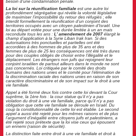
besoin d’une condamnation pénale.
La loi sur la réunification familiale
est une autre loi
profondément ségrégative qui révèle la volonté législative
de maximiser l’impossibilité du retour des réfugiés ; elle
interdit formellement la réunification d’un conjoint des
territoires occupés avec un citoyen palestinien d’Israël. Une
loi au départ votée pour une durée limitée à un an mais
reconduite tous les ans :
L’ amendement de 2007
élargit le
champ d’application à la Syrie Liban Irak Iran. Si des
autorisations très ponctuelles et partielles ont été
accordées à des hommes de plus de 35 ans et des
femmes de plus de 25 les conséquences ont été très dures
pour des couples obligés de choisir entre l’illégalité et le
déplacement. Les étrangers non juifs qui rejoignent leur
conjoint israélien de partout ailleurs dans le monde ne sont
pas concernés. Loi critiquée par le comité des droits
humains des nations unies et le comité pour l’élimination de
la discrimination raciale des nations unies en raison de son
caractère discriminatoire et de son impact sur le droit à une
vie familiale.
Appel a été formé deux fois contre cette loi devant la Cour
suprême, la 1ère fois : la cour statue qu’il n’y a pas
violation du droit à une vie familiale, parce qu’il n’y a pas
obligation que cette vie familiale se déroule en Israël. Du
coup la constitutionnalité de cette loi est établie. Le second
appel a aussi été rejeté pour les mêmes raisons et de plus
l’argument d’inégalité entre citoyens juifs et palestiniens, a
été rejeté sous prétexte que la loi vise ceux qui épousent
un ennemi (raison de sécurité).
La distinction faite entre droit à une vie familiale et droit à