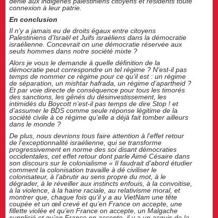
dénie aux indigènes palestiniens citoyens et résidents toute
connexion à leur patrie.
En conclusion
Il n’y a jamais eu de droits égaux entre citoyens
Palestiniens d’Israël et Juifs israéliens dans la démocratie
israélienne. Concevrait on une démocratie réservée aux
seuls hommes dans notre société mixte ?
Alors je vous le demande à quelle définition de la
démocratie peut correspondre un tel régime ? N’est-il pas
temps de nommer ce régime pour ce qu’il est : un régime
de séparation, un mishtar hafrada, un régime d’apartheid ?
Et par voie directe de conséquence pour tous les timorés
des sanctions, les gênés du désinvestissement, les
intimidés du Boycott n’est-il pas temps de dire Stop ! et
d’assumer le BDS comme seule réponse légitime de la
société civile à ce régime qu’elle a déjà fait tomber ailleurs
dans le monde ?
De plus, nous devrions tous faire attention à l’effet retour
de l’exceptionnalité israélienne, qui se transforme
progressivement en norme des soi disant démocraties
occidentales, cet effet retour dont parle Aimé Césaire dans
son discours sur le colonialisme « Il faudrait d’abord étudier
comment la colonisation travaille à
dé civiliser
le
colonisateur, à l’
abrutir
au sens propre du mot, à le
dégrader, à le réveiller aux instincts enfouis, à la convoitise,
à la violence, à la haine raciale, au relativisme moral, et
montrer que, chaque fois qu’il y a au VietNam une tête
coupée et un œil crevé et qu’en France on accepte, une
fillette violée et qu’en France on accepte, un Malgache
supplicié et qu’en France on accepte, il y a un acquis de la