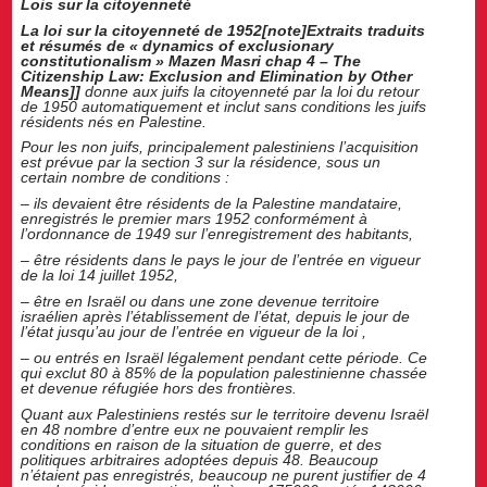
Lois sur la citoyenneté
La loi sur la citoyenneté de 1952[note]Extraits traduits
et résumés de « dynamics of exclusionary
constitutionalism » Mazen Masri chap 4 – The
Citizenship Law: Exclusion and Elimination by Other
Means]]
donne aux juifs la citoyenneté par la loi du retour
de 1950 automatiquement et inclut sans conditions les juifs
résidents nés en Palestine.
Pour les non juifs, principalement palestiniens l’acquisition
est prévue par la section 3 sur la résidence, sous un
certain nombre de conditions :
– ils devaient être résidents de la Palestine mandataire,
enregistrés le premier mars 1952 conformément à
l’ordonnance de 1949 sur l’enregistrement des habitants,
– être résidents dans le pays le jour de l’entrée en vigueur
de la loi 14 juillet 1952,
– être en Israël ou dans une zone devenue territoire
israélien après l’établissement de l’état, depuis le jour de
l’état jusqu’au jour de l’entrée en vigueur de la loi ,
– ou entrés en Israël légalement pendant cette période. Ce
qui exclut 80 à 85% de la population palestinienne chassée
et devenue réfugiée hors des frontières.
Quant aux Palestiniens restés sur le territoire devenu Israël
en 48 nombre d’entre eux ne pouvaient remplir les
conditions en raison de la situation de guerre, et des
politiques arbitraires adoptées depuis 48. Beaucoup
n’étaient pas enregistrés, beaucoup ne purent justifier de 4