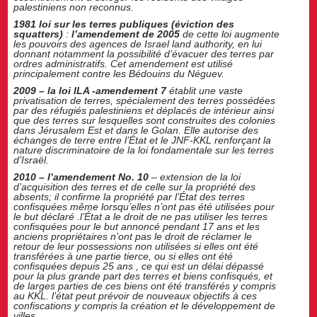
palestiniens non reconnus.
1981 loi sur les terres publiques (éviction des
squatters)
:
l’amendement de 2005
de cette loi augmente
les pouvoirs des agences de Israel land authority, en lui
donnant notamment la possibilité d’évacuer des terres par
ordres administratifs. Cet amendement est utilisé
principalement contre les Bédouins du Néguev.
2009 – la loi ILA -amendement 7
établit une vaste
privatisation de terres, spécialement des terres possédées
par des réfugiés palestiniens et déplacés de intérieur ainsi
que des terres sur lesquelles sont construites des colonies
dans Jérusalem Est et dans le Golan. Elle autorise des
échanges de terre entre l’État et le JNF-KKL renforçant la
nature discriminatoire de la loi fondamentale sur les terres
d’Israël.
2010 – l’amendement No. 10
– extension de la loi
d’acquisition des terres et de celle sur la propriété des
absents; il confirme la propriété par l’État des terres
confisquées même lorsqu’elles n’ont pas été utilisées pour
le but déclaré .l’État a le droit de ne pas utiliser les terres
confisquées pour le but annoncé pendant 17 ans et les
anciens propriétaires n’ont pas le droit de réclamer le
retour de leur possessions non utilisées si elles ont été
transférées à une partie tierce, ou si elles ont été
confisquées depuis 25 ans , ce qui est un délai dépassé
pour la plus grande part des terres et biens confisqués, et
de larges parties de ces biens ont été transférés y compris
au KKL. l’état peut prévoir de nouveaux objectifs à ces
confiscations y compris la création et le développement de
villes..