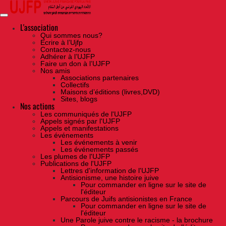
Skip
to
the
content
L'association
Qui sommes nous?
Ecrire à l’Ujfp
Contactez-nous
Adhérer à l’UJFP
Faire un don à l’UJFP
Nos amis
Associations partenaires
Collectifs
Maisons d’éditions (livres,DVD)
Sites, blogs
Nos actions
Les communiqués de l'UJFP
Appels signés par l'UJFP
Appels et manifestations
Les événements
Les événements à venir
Les événements passés
Les plumes de l'UJFP
Publications de l'UJFP
Lettres d'information de l'UJFP
Antisionisme, une histoire juive
Pour commander en ligne sur le site de
l'éditeur
Parcours de Juifs antisionistes en France
Pour commander en ligne sur le site de
l'éditeur
Une Parole juive contre le racisme - la brochure