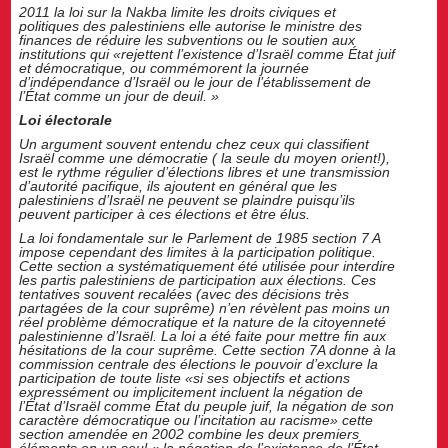
2011 la loi sur la Nakba limite les droits civiques et
politiques des palestiniens elle autorise le ministre des
finances de réduire les subventions ou le soutien aux
institutions qui «rejettent l’existence d’Israël comme État juif
et démocratique, ou commémorent la journée
d’indépendance d’Israël ou le jour de l’établissement de
l’État comme un jour de deuil. »
Loi électorale
Un argument souvent entendu chez ceux qui classifient
Israël comme une démocratie ( la seule du moyen orient!),
est le rythme régulier d’élections libres et une transmission
d’autorité pacifique, ils ajoutent en général que les
palestiniens d’Israël ne peuvent se plaindre puisqu’ils
peuvent participer à ces élections et être élus.
La loi fondamentale sur le Parlement de 1985 section 7 A
impose cependant des limites à la participation politique.
Cette section a systématiquement été utilisée pour interdire
les partis palestiniens de participation aux élections. Ces
tentatives souvent recalées (avec des décisions très
partagées de la cour suprême) n’en révèlent pas moins un
réel problème démocratique et la nature de la citoyenneté
palestinienne d’Israël. La loi a été faite pour mettre fin aux
hésitations de la cour suprême. Cette section 7A donne à la
commission centrale des élections le pouvoir d’exclure la
participation de toute liste «si ses objectifs et actions
expressément ou implicitement incluent la négation de
l’État d’Israël comme État du peuple juif, la négation de son
caractère démocratique ou l’incitation au racisme» cette
section amendée en 2002 combine les deux premiers
éléments en un seul « la négation de l’existence de l’État