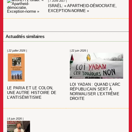
| 7 JUIN 2017 |
ISRAËL: « APARTHEID-DÉMOCRATIE,
EXCEPTION-NORME »
Actualités similaires
| 22 juillet 2026 |
| 22 juin 2026 |
LOI YADAN : QUAND L’ARC
LE PARIA ET LE COLON,
RÉPUBLICAIN SERT À
UNE AUTRE HISTOIRE DE
NORMALISER L’EXTRÊME
L’ANTISÉMITISME
DROITE
| 8 juin 2026 |