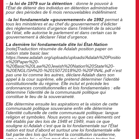
–
la loi de 1979 sur la détention
: donne le pouvoir à
l’État de détenir des individus en détention administrative
pour des périodes de 6 mois renouvelables indéfiniment.
–
la loi fondamentale «gouvernement» de 1992
permet à
tous les ministères et au chef du gouvernement d’édicter
des réglementations d’urgence dans l’intérêt de la sécurité
de l’état, elle autorise le parlement et dans certain cas le
gouvernement à déclarer l’état d’urgence.
La dernière loi fondamentale dite loi État-Nation
[note]Traduction résumée de Adalah position paper on
nation state basic law:
https://www.adalah.org/uploads/uploads/Adalah%20Positio
n%20Paper%20-
%20Basic%20Law%20Jewish%20Nation%20State%20-
%20ENGLISH%20-%2015072018%20-%20FINAL.pdf n’est
pas une loi comme les autres, déclare Adalah dans son
appel à la cour suprême, elle prétend déterminer l’identité
constitutionnelle du régime. Elle inclut et précède les
ordonnances constitutionnelles et lois fondamentales : elle
détermine l’identité de la communauté politique qui
constitue le lieu de la souveraineté.
Elle détermine ensuite les aspirations et la vision de cette
communauté politique souveraine enfin elle détermine
l’identité culturelle de cette communauté politique: langue
religion et symboles. Nous avons vu que ces éléments ont
été établis par des lois de 1948 et 1949, mais ce que
souligne ici Adalah c’est que la loi fondamentale sur l’État
nation est tout d’abord et surtout une loi fondamentale elle
fait partie des lois qui forment la constitution israélienne,
une « méta-loi » si l’on peut dire qui affectera toutes les