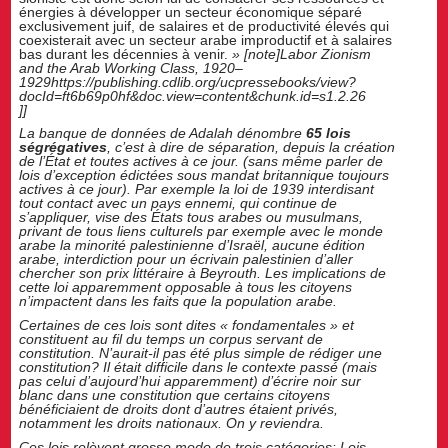
énergies à développer un secteur économique séparé
exclusivement juif, de salaires et de productivité élevés qui
coexisterait avec un secteur arabe improductif et à salaires
bas durant les décennies à venir.
» [note]
Labor Zionism
and the Arab Working Class, 1920–
1929https://publishing.cdlib.org/ucpressebooks/view?
docId=ft6b69p0hf&doc.view=content&chunk.id=s1.2.26
]]
La banque de données de Adalah dénombre
65 lois
ségrégatives
, c’est à dire de séparation, depuis la création
de l’État et toutes actives à ce jour. (sans même parler de
lois d’exception édictées sous mandat britannique toujours
actives à ce jour). Par exemple la loi de 1939 interdisant
tout contact avec un pays ennemi, qui continue de
s’appliquer, vise des États tous arabes ou musulmans,
privant de tous liens culturels par exemple avec le monde
arabe la minorité palestinienne d’Israël, aucune édition
arabe, interdiction pour un écrivain palestinien d’aller
chercher son prix littéraire à Beyrouth. Les implications de
cette loi apparemment opposable à tous les citoyens
n’impactent dans les faits que la population arabe.
Certaines de ces lois sont dites « fondamentales » et
constituent au fil du temps un corpus servant de
constitution. N’aurait-il pas été plus simple de rédiger une
constitution? Il était difficile dans le contexte passé (mais
pas celui d’aujourd’hui apparemment) d’écrire noir sur
blanc dans une constitution que certains citoyens
bénéficiaient de droits dont d’autres étaient privés,
notamment les droits nationaux. On y reviendra.
Ces lois relèvent grosso modo de trois catégories: Lois