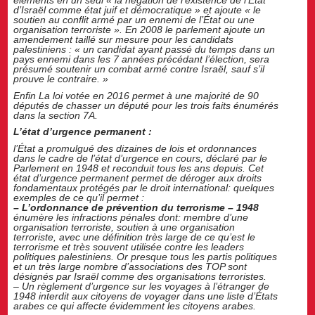
d’Israël comme état juif et démocratique » et ajoute « le
soutien au conflit armé par un ennemi de l’État ou une
organisation terroriste ». En 2008 le parlement ajoute un
amendement taillé sur mesure pour les candidats
palestiniens : « un candidat ayant passé du temps dans un
pays ennemi dans les 7 années précédant l’élection, sera
présumé soutenir un combat armé contre Israël, sauf s’il
prouve le contraire. »
Enfin La loi votée en 2016 permet à une majorité de 90
députés de chasser un député pour les trois faits énumérés
dans la section 7A.
L’état d’urgence permanent :
l’État a promulgué des dizaines de lois et ordonnances
dans le cadre de l’état d’urgence en cours, déclaré par le
Parlement en 1948 et reconduit tous les ans depuis. Cet
état d’urgence permanent permet de déroger aux droits
fondamentaux protégés par le droit international: quelques
exemples de ce qu’il permet :
– L’ordonnance de prévention du terrorisme – 1948
énumère les infractions pénales dont: membre d’une
organisation terroriste, soutien à une organisation
terroriste, avec une définition très large de ce qu’est le
terrorisme et très souvent utilisée contre les leaders
politiques palestiniens. Or presque tous les partis politiques
et un très large nombre d’associations des TOP sont
désignés par Israël comme des organisations terroristes.
– Un règlement d’urgence sur les voyages à l’étranger de
1948
interdit aux citoyens de voyager dans une liste d’États
arabes ce qui affecte évidemment les citoyens arabes.