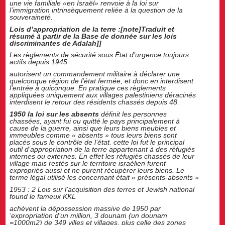
une vie familiale «en Israël» renvoie à la loi sur
l’immigration intrinsèquement reliée à la question de la
souveraineté.
Lois d’appropriation de la terre :[note]Traduit et
résumé à partir de la Base de donnée sur les lois
discriminantes de Adalah]]
Les règlements de sécurité sous État d’urgence toujours
actifs depuis 1945 :
autorisent un commandement militaire à déclarer une
quelconque région de l’état fermée, et donc en interdisent
l’entrée à quiconque. En pratique ces règlements
appliquées uniquement aux villages palestiniens déracinés
interdisent le retour des résidents chassés depuis 48.
1950 la loi sur les absents
définit les personnes
chassées, ayant fui ou quitté le pays principalement à
cause de la guerre, ainsi que leurs biens meubles et
immeubles comme « absents » tous leurs biens sont
placés sous le contrôle de l’état. cette loi fut le principal
outil d’appropriation de la terre appartenant à des réfugiés
internes ou externes. En effet les réfugiés chassés de leur
village mais restés sur le territoire israélien furent
expropriés aussi et ne purent récupérer leurs biens. Le
terme légal utilisé les concernant était « présents-absents »
1953 : 2 Lois sur l’acquisition des terres et Jewish national
found le fameux KKL
achèvent la dépossession massive de 1950 par
‘expropriation d’un million, 3 dounam (un dounam
=1000m2) de 349 villes et villages, plus celle des zones