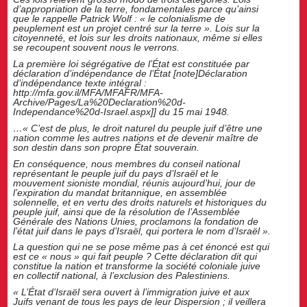
d’appropriation de la terre, fondamentales parce qu’ainsi
que le rappelle Patrick Wolf : « le colonialisme de
peuplement est un projet centré sur la terre ». Lois sur la
citoyenneté, et lois sur les droits nationaux, même si elles
se recoupent souvent nous le verrons.
La première loi ségrégative de l’État est constituée par
déclaration d’indépendance de l’État [note]Déclaration
d’indépendance texte intégral :
http://mfa.gov.il/MFA/MFAFR/MFA-
Archive/Pages/La%20Declaration%20d-
Independance%20d-Israel.aspx]] du 15 mai 1948.
…« C’est de plus, le droit naturel du peuple juif d’être une
nation comme les autres nations et de devenir maître de
son destin dans son propre État souverain.
En conséquence, nous membres du conseil national
représentant le peuple juif du pays d’Israël et le
mouvement sioniste mondial, réunis aujourd’hui, jour de
l’expiration du mandat britannique, en assemblée
solennelle, et en vertu des droits naturels et historiques du
peuple juif, ainsi que de la résolution de l’Assemblée
Générale des Nations Unies, proclamons la fondation de
l’état juif dans le pays d’Israël, qui portera le nom d’Israël ».
La question qui ne se pose même pas à cet énoncé est qui
est ce « nous » qui fait peuple ? Cette déclaration dit qui
constitue la nation et transforme la société coloniale juive
en collectif national, à l’exclusion des Palestiniens.
« L’État d’Israël sera ouvert à l’immigration juive et aux
Juifs venant de tous les pays de leur Dispersion ; il veillera