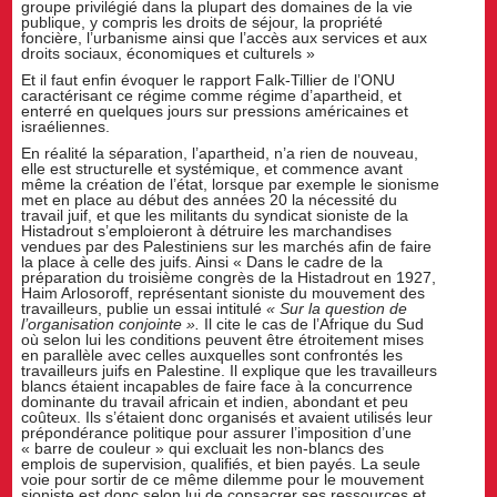
groupe privilégié dans la plupart des domaines de la vie
publique, y compris les droits de séjour, la propriété
foncière, l’urbanisme ainsi que l’accès aux services et aux
droits sociaux, économiques et culturels »
Et il faut enfin évoquer le rapport Falk-Tillier de l’ONU
caractérisant ce régime comme régime d’apartheid, et
enterré en quelques jours sur pressions américaines et
israéliennes.
En réalité la séparation, l’apartheid, n’a rien de nouveau,
elle est structurelle et systémique, et commence avant
même la création de l’état, lorsque par exemple le sionisme
met en place au début des années 20 la nécessité du
travail juif, et que les militants du syndicat sioniste de la
Histadrout s’emploieront à détruire les marchandises
vendues par des Palestiniens sur les marchés afin de faire
la place à celle des juifs. Ainsi « Dans le cadre de la
préparation du troisième congrès de la Histadrout en 1927,
Haim Arlosoroff, représentant sioniste du mouvement des
travailleurs, publie un essai intitulé
« Sur la question de
l’organisation conjointe ».
Il cite le cas de l’Afrique du Sud
où selon lui les conditions peuvent être étroitement mises
en parallèle avec celles auxquelles sont confrontés les
travailleurs juifs en Palestine. Il explique que les travailleurs
blancs étaient incapables de faire face à la concurrence
dominante du travail africain et indien, abondant et peu
coûteux. Ils s’étaient donc organisés et avaient utilisés leur
prépondérance politique pour assurer l’imposition d’une
« barre de couleur » qui excluait les non-blancs des
emplois de supervision, qualifiés, et bien payés. La seule
voie pour sortir de ce même dilemme pour le mouvement
sioniste est donc selon lui de consacrer ses ressources et