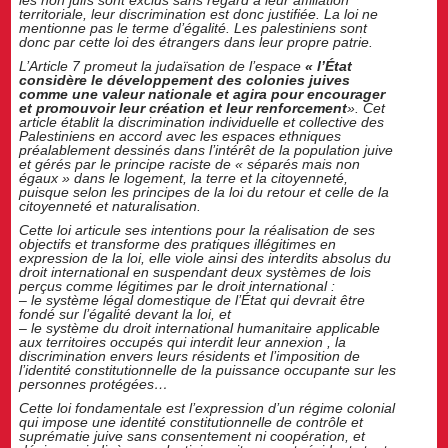
les non juifs sont exclus sans regard à leur affiliation
territoriale, leur discrimination est donc justifiée. La loi ne
mentionne pas le terme d’égalité. Les palestiniens sont
donc par cette loi des étrangers dans leur propre patrie.
L’Article 7 promeut la judaïsation de l’espace
« l’État
considère le développement des colonies juives
comme une valeur nationale et agira pour encourager
et promouvoir leur création et leur renforcement
». Cet
article établit la discrimination individuelle et collective des
Palestiniens en accord avec les espaces ethniques
préalablement dessinés dans l’intérêt de la population juive
et gérés par le principe raciste de « séparés mais non
égaux » dans le logement, la terre et la citoyenneté,
puisque selon les principes de la loi du retour et celle de la
citoyenneté et naturalisation.
Cette loi articule ses intentions pour la réalisation de ses
objectifs et transforme des pratiques illégitimes en
expression de la loi, elle viole ainsi des interdits absolus du
droit international en suspendant deux systèmes de lois
perçus comme légitimes par le droit international :
– le système légal domestique de l’État qui devrait être
fondé sur l’égalité devant la loi, et
– le système du droit international humanitaire applicable
aux territoires occupés qui interdit leur annexion , la
discrimination envers leurs résidents et l’imposition de
l’identité constitutionnelle de la puissance occupante sur les
personnes protégées…
Cette loi fondamentale est l’expression d’un régime colonial
qui impose une identité constitutionnelle de contrôle et
suprématie juive sans consentement ni coopération, et