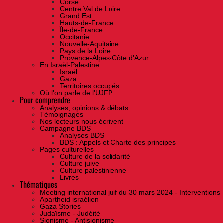
Corse
Centre Val de Loire
Grand Est
Hauts-de-France
Île-de-France
Occitanie
Nouvelle-Aquitaine
Pays de la Loire
Provence-Alpes-Côte d'Azur
En Israël-Palestine
Israël
Gaza
Territoires occupés
Où l'on parle de l'UJFP
Pour comprendre
Analyses, opinions & débats
Témoignages
Nos lecteurs nous écrivent
Campagne BDS
Analyses BDS
BDS : Appels et Charte des principes
Pages culturelles
Culture de la solidarité
Culture juive
Culture palestinienne
Livres
Thématiques
Meeting international juif du 30 mars 2024 - Interventions
Apartheid israélien
Gaza Stories
Judaïsme - Judéité
Sionisme - Antisionisme