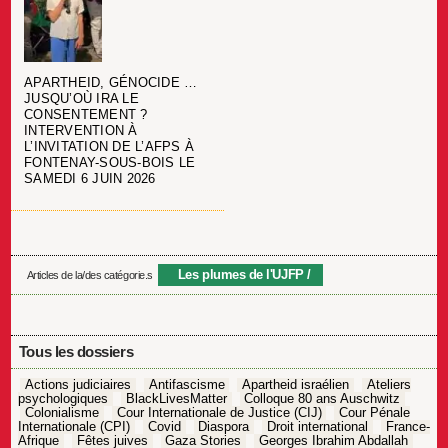
APARTHEID, GÉNOCIDE …
JUSQU’OÙ IRA LE
CONSENTEMENT ?
INTERVENTION À
L’INVITATION DE L’AFPS À
FONTENAY-SOUS-BOIS LE
SAMEDI 6 JUIN 2026
Les plumes de l'UJFP
Articles de la/des catégorie.s
Tous les dossiers
Actions judiciaires
Antifascisme
Apartheid israélien
Ateliers
psychologiques
BlackLivesMatter
Colloque 80 ans Auschwitz
Colonialisme
Cour Internationale de Justice (CIJ)
Cour Pénale
Internationale (CPI)
Covid
Diaspora
Droit international
France-
Afrique
Fêtes juives
Gaza Stories
Georges Ibrahim Abdallah