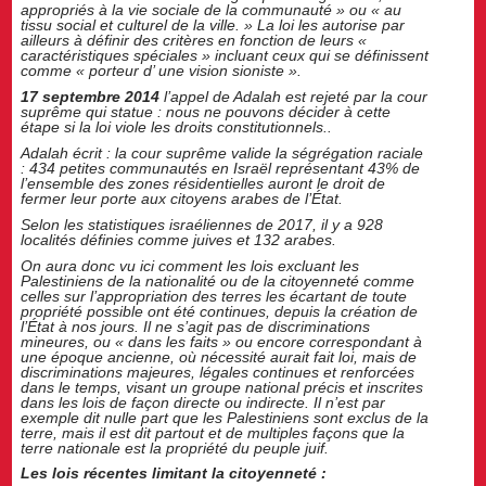
appropriés à la vie sociale de la communauté » ou « au
tissu social et culturel de la ville. » La loi les autorise par
ailleurs à définir des critères en fonction de leurs «
caractéristiques spéciales » incluant ceux qui se définissent
comme « porteur d’ une vision sioniste ».
17 septembre 2014
l’appel de Adalah est rejeté par la cour
suprême qui statue : nous ne pouvons décider à cette
étape si la loi viole les droits constitutionnels..
Adalah écrit : la cour suprême valide la ségrégation raciale
: 434 petites communautés en Israël représentant 43% de
l’ensemble des zones résidentielles auront le droit de
fermer leur porte aux citoyens arabes de l’État.
Selon les statistiques israéliennes de 2017, il y a 928
localités définies comme juives et 132 arabes.
On aura donc vu ici comment les lois excluant les
Palestiniens de la nationalité ou de la citoyenneté comme
celles sur l’appropriation des terres les écartant de toute
propriété possible ont été continues, depuis la création de
l’État à nos jours. Il ne s’agit pas de discriminations
mineures, ou « dans les faits » ou encore correspondant à
une époque ancienne, où nécessité aurait fait loi, mais de
discriminations majeures, légales continues et renforcées
dans le temps, visant un groupe national précis et inscrites
dans les lois de façon directe ou indirecte. Il n’est par
exemple dit nulle part que les Palestiniens sont exclus de la
terre, mais il est dit partout et de multiples façons que la
terre nationale est la propriété du peuple juif.
Les lois récentes limitant la citoyenneté :