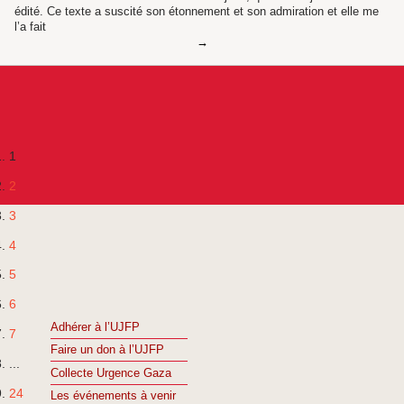
édité. Ce texte a suscité son étonnement et son admiration et elle me
l’a fait
1
2
3
4
5
6
Adhérer à l’UJFP
7
Faire un don à l’UJFP
...
Collecte Urgence Gaza
24
Les événements à venir