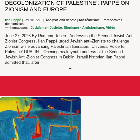
DECOLONIZATION OF PALESTINE’: PAPPÉ ON
ZIONISM AND EUROPE
Ilan Pappé
29/06/26
Analysis and debate
|
Antisémitisme
|
Perspectives
décoloniales
— thématiques :
Judaïsme - Judéité
,
Sionisme - Antisionisme
,
Vidéo
June 27, 2026 By Romana Rubeo Addressing the Second Jewish Anti-
Zionist Congress, Ilan Pappé urged Jewish anti-Zionists to challenge
Zionism while advancing Palestinian liberation. ‘Universal Voice for
Palestine’ DUBLIN – Opening his keynote address at the Second
Jewish Anti-Zionist Congress in Dublin, Israeli historian Ilan Pappé
admitted that, after