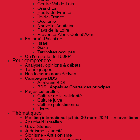
Centre Val de Loire
Grand Est
Hauts-de-France
Île-de-France
Occitanie
Nouvelle-Aquitaine
Pays de la Loire
Provence-Alpes-Côte d'Azur
En Israël-Palestine
Israël
Gaza
Territoires occupés
Où l'on parle de l'UJFP
Pour comprendre
Analyses, opinions & débats
Témoignages
Nos lecteurs nous écrivent
Campagne BDS
Analyses BDS
BDS : Appels et Charte des principes
Pages culturelles
Culture de la solidarité
Culture juive
Culture palestinienne
Livres
Thématiques
Meeting international juif du 30 mars 2024 - Interventions
Apartheid israélien
Gaza Stories
Judaïsme - Judéité
Sionisme - Antisionisme
Réflexions sur l’antisionisme