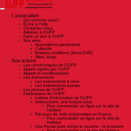
Skip
to
the
content
L'association
Qui sommes nous?
Ecrire à l’Ujfp
Contactez-nous
Adhérer à l’UJFP
Faire un don à l’UJFP
Nos amis
Associations partenaires
Collectifs
Maisons d’éditions (livres,DVD)
Sites, blogs
Nos actions
Les communiqués de l'UJFP
Appels signés par l'UJFP
Appels et manifestations
Les événements
Les événements à venir
Les événements passés
Les plumes de l'UJFP
Publications de l'UJFP
Lettres d'information de l'UJFP
Antisionisme, une histoire juive
Pour commander en ligne sur le site de
l'éditeur
Parcours de Juifs antisionistes en France
Pour commander en ligne sur le site de
l'éditeur
Une Parole juive contre le racisme - la brochure
Pour commander sur le site de l'éditeur