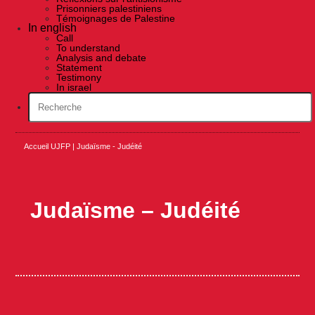
Prisonniers palestiniens
Témoignages de Palestine
In english
Call
To understand
Analysis and debate
Statement
Testimony
In israel
Accueil UJFP
|
Judaïsme - Judéité
Judaïsme – Judéité