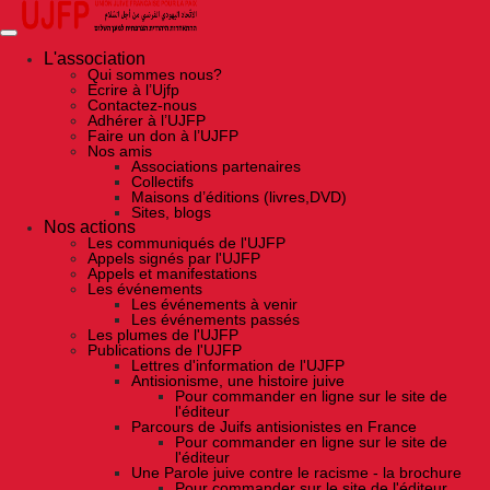
Skip
to
the
content
L'association
Qui sommes nous?
Ecrire à l’Ujfp
Contactez-nous
Adhérer à l’UJFP
Faire un don à l’UJFP
Nos amis
Associations partenaires
Collectifs
Maisons d’éditions (livres,DVD)
Sites, blogs
Nos actions
Les communiqués de l'UJFP
Appels signés par l'UJFP
Appels et manifestations
Les événements
Les événements à venir
Les événements passés
Les plumes de l'UJFP
Publications de l'UJFP
Lettres d'information de l'UJFP
Antisionisme, une histoire juive
Pour commander en ligne sur le site de
l'éditeur
Parcours de Juifs antisionistes en France
Pour commander en ligne sur le site de
l'éditeur
Une Parole juive contre le racisme - la brochure
Pour commander sur le site de l'éditeur