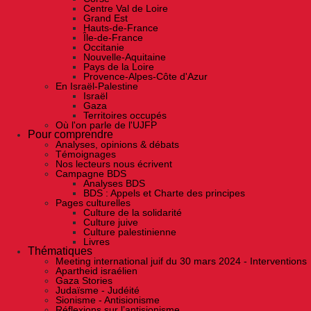
Centre Val de Loire
Grand Est
Hauts-de-France
Île-de-France
Occitanie
Nouvelle-Aquitaine
Pays de la Loire
Provence-Alpes-Côte d'Azur
En Israël-Palestine
Israël
Gaza
Territoires occupés
Où l'on parle de l'UJFP
Pour comprendre
Analyses, opinions & débats
Témoignages
Nos lecteurs nous écrivent
Campagne BDS
Analyses BDS
BDS : Appels et Charte des principes
Pages culturelles
Culture de la solidarité
Culture juive
Culture palestinienne
Livres
Thématiques
Meeting international juif du 30 mars 2024 - Interventions
Apartheid israélien
Gaza Stories
Judaïsme - Judéité
Sionisme - Antisionisme
Réflexions sur l’antisionisme