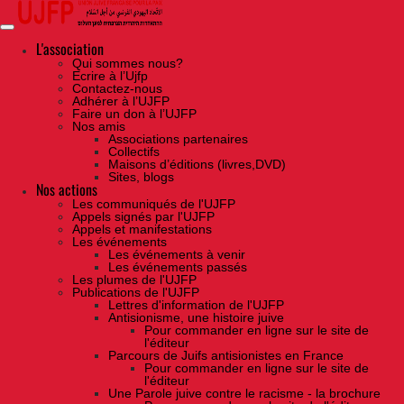
Skip
to
the
content
L'association
Qui sommes nous?
Ecrire à l’Ujfp
Contactez-nous
Adhérer à l’UJFP
Faire un don à l’UJFP
Nos amis
Associations partenaires
Collectifs
Maisons d’éditions (livres,DVD)
Sites, blogs
Nos actions
Les communiqués de l'UJFP
Appels signés par l'UJFP
Appels et manifestations
Les événements
Les événements à venir
Les événements passés
Les plumes de l'UJFP
Publications de l'UJFP
Lettres d'information de l'UJFP
Antisionisme, une histoire juive
Pour commander en ligne sur le site de
l'éditeur
Parcours de Juifs antisionistes en France
Pour commander en ligne sur le site de
l'éditeur
Une Parole juive contre le racisme - la brochure