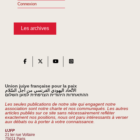
Connexion
Les archives
Union juive française pour la paix
الاتّحاد اليهودي الفرنسي من أجل السّلام
ההתאחדות היהודית הצרפתית למען השלום
Les seules publications de notre site qui engagent notre
association sont notre charte et nos communiqués. Les autres
articles publiés sur ce site sans nécessairement refléter
exactement nos positions, nous ont paru intéressants à verser
aux débats ou à porter à votre connaissance.
UJFP
21 ter rue Voltaire
75011 Paris