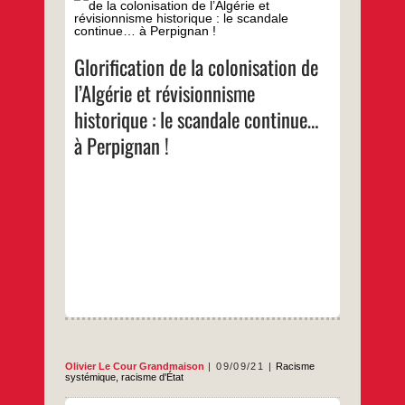
Par Olivier Le Cour Grandmaison Louis Aliot,
dirigeant bien connu du Rassemblement
national et maire de Perpignan, a décidé de
soutenir politiquement et financièrement la
43ème réunion hexagonale du Cercle
Glorification de la colonisation de
algérianiste qui se tiendra au Palais des
congrès de cette ville, du 24 au 26 juin
l’Algérie et révisionnisme
Glorification
…
2022. Au menu :
de
historique : le scandale continue…
la
…
colonisation
à Perpignan !
de
l’Algérie
et
révisionnisme
historique :
le
scandale
continue…
à
Perpignan !
Olivier Le Cour Grandmaison
09/09/21
Racisme
systémique, racisme d'État