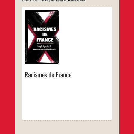
22/09/20
Politique-Histoire
|
Publications
Omar SLAOUTI, Olivier LE COUR
GRANDMAISON Aujourd’hui en France, des
personnalités médiatiques et politiques de
premier plan, jusqu’au plus haut niveau de
l’État, attisent les haines et les peurs, agitant
le spectre du « séparatisme » et
l’épouvantail du « grand remplacement » qui
menaceraient la République française « une
Racismes
…
et indivisible ». De là, la
de
France
…
Racismes de France