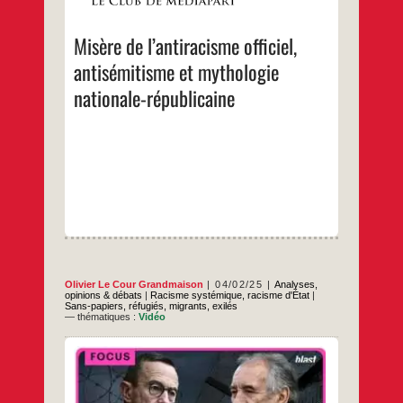
volcan toujours plus menaçant en croyant
qu’ils pourront seuls éviter la catastrophe,
Misère
…
de
Misère de l’antiracisme officiel,
l’antiracisme
…
officiel,
antisémitisme et mythologie
antisémitisme
et
nationale-républicaine
mythologie
nationale-
républicaine
Olivier Le Cour Grandmaison
04/02/25
Analyses,
opinions & débats
|
Racisme systémique, racisme d'État
|
Sans-papiers, réfugiés, migrants, exilés
— thématiques :
Vidéo
« Submersion migratoire », autrefois des
mots utilisés par feu Jean-Marie Le Pen, et
prononcés aujourd’hui par le premier