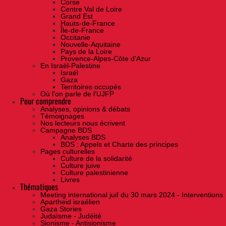
Corse
Centre Val de Loire
Grand Est
Hauts-de-France
Île-de-France
Occitanie
Nouvelle-Aquitaine
Pays de la Loire
Provence-Alpes-Côte d'Azur
En Israël-Palestine
Israël
Gaza
Territoires occupés
Où l'on parle de l'UJFP
Pour comprendre
Analyses, opinions & débats
Témoignages
Nos lecteurs nous écrivent
Campagne BDS
Analyses BDS
BDS : Appels et Charte des principes
Pages culturelles
Culture de la solidarité
Culture juive
Culture palestinienne
Livres
Thématiques
Meeting international juif du 30 mars 2024 - Interventions
Apartheid israélien
Gaza Stories
Judaïsme - Judéité
Sionisme - Antisionisme