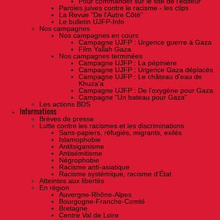
Pour commander sur le site de l'éditeur
Paroles juives contre le racisme - les clips
La Revue "De l'Autre Côté"
Le bulletin UJFP-Info
Nos campagnes
Nos campagnes en cours
Campagne UJFP : Urgence guerre à Gaza
Film Yallah Gaza
Nos campagnes terminées
Campagne UJFP : La pépinière
Campagne UJFP : Urgence Gaza déplacés
Campagne UJFP : Le château d'eau de
Khuza'a
Campagne UJFP : De l'oxygène pour Gaza
Campagne "Un bateau pour Gaza"
Les actions BDS
Informations
Brèves de presse
Lutte contre les racismes et les discriminations
Sans-papiers, réfugiés, migrants, exilés
Islamophobie
Antitsiganisme
Antisémitisme
Négrophobie
Racisme anti-asiatique
Racisme systémique, racisme d'État
Atteintes aux libertés
En région
Auvergne-Rhône-Alpes
Bourgogne-Franche-Comté
Bretagne
Centre Val de Loire