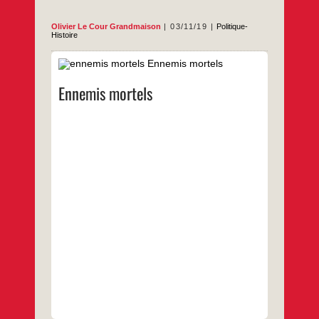
Olivier Le Cour Grandmaison
03/11/19
Politique-
Histoire
Par Olivier Le Cour Grandmaison. Publié à
la Découverte en octobre 2019.
Ennemis mortels
Pour mieux comprendre la place singulière
de l’islam aujourd’hui en France, cet
ouvrage étudie les représentations de cette
religion et des musulmans élaborées de la
fin du XIXe siècle jusqu’à la guerre d’Algérie
par les élites académiques, scientifiques,
littéraires et politiques.
…