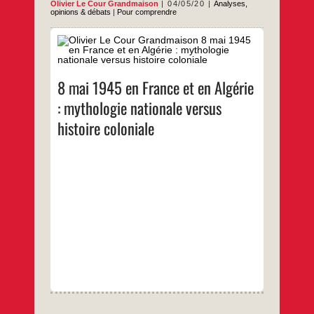
Olivier Le Cour Grandmaison
04/05/20
Analyses,
opinions & débats
|
Pour comprendre
Si en raison de la pandémie, la suppression
des commémorations municipales du 8 mai
1945 a été un moment envisagée, les
protestations ont conduit l’Élysée à les
8 mai 1945 en France et en Algérie
maintenir. Histoire partielle et partiale qui
s’ajoute à la violence symbolique du silence
: mythologie nationale versus
opposée aux héritiers de l’immigration
8
…
coloniale et post-coloniale qui luttent
histoire coloniale
mai
1945
…
en
France
et
en
Algérie
:
mythologie
nationale
versus
histoire
coloniale