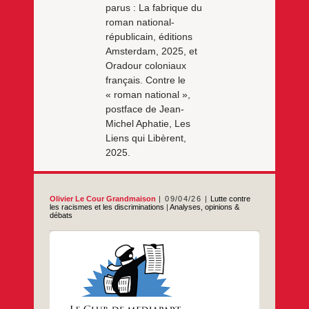
parus : La fabrique du
roman national-
républicain, éditions
Amsterdam, 2025, et
Oradour coloniaux
français. Contre le
« roman national »,
postface de Jean-
Michel Aphatie, Les
Liens qui Libèrent,
2025.
Olivier Le Cour Grandmaison
09/04/26
Lutte contre
les racismes et les discriminations
|
Analyses, opinions &
débats
Alors que la campagne des présidentielles
est déjà engagée, que les extrêmes-droites
prospèrent sur le plan électoral, politique et
culturel, que les gauches sont affaiblies et
divisées comme rarement, et que leurs
dirigeants continuent de s’agiter sous ce