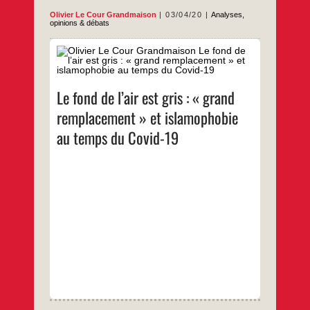
Olivier Le Cour Grandmaison
03/04/20
Analyses,
opinions & débats
Philo-idéologues doublés de dangereux
démagogues qui attisent mépris, indignation
et colère, pensés par beaucoup, comme les
courageux défenseurs de la laïcité, de la
Le fond de l’air est gris : « grand
République et de la France… Retour sur les
dernières sorties d’Alain Finkielkraut et
remplacement » et islamophobie
Michel Onfray. Convaincus d’avoir atteint les
sommets de la philosophie, ils la
au temps du Covid-19
Le
…
travestissent. « Une
fond
de
…
l’air
est
gris
:
«
grand
remplacement
»
et
islamophobie
au
temps
du
Covid-
19