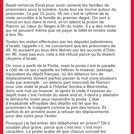
Basel remercie Einat pour avoir ramené les familles de
prisonniers sous la lumière, toute leur vie tourne autour du
prisonnier, 1x par 15 jours, 45 mn c’est le rythme de la
visite accordée à la famille du premier degré. On sort à
minuit en bus dans le nord, et on atteint la prison de
Ramon au cœur du Negev à 6h du matin. Il y a des mères
qui ne peuvent même pas se payer le billet et rendre visite
à leur fils.
Toutes les visites effectuées par les députés palestiniens
d’Israël, rappelle-t-il, ne concernent que les prisonniers de
48. Ils auraient pu tous être libérés par les accords d’Oslo
en 96, mais pas eux, cela a été refusé parce qu’ils étaient
citoyens d’Israël.
On vous a parlé de la Posta, mais la posta c’est le paradis
à côté de ce qui s’appelle en hébreu le maavar, passage,
équivalant du dépôt français, où les détenus lors de
déplacements doivent parfois passer la nuit voire plusieurs
nuits par exemple : un détenu part mercredi de Ramon
pour une visite le jeudi à l’hôpital Soroka à Beersheba,
donc une nuit au maavar, et après la visite il repasse au
dépôt mais c’est l’entrée du week end et, il devra y attendre
le dimanche matin pour reprendre la posta. L’état
d’insalubrité effroyable des dépôts est tel que les
prisonniers le craignent comme la pire des torture. Et
parfois ils en arrivent aussi à refuser les déplacements
pour des soins pour l’éviter.
Pourquoi j’ai fait entrer des téléphones en prison? Dit-il
soudain plus grave, parce que c’est moi, c’est mon
caractère. Le poète arabe dit que chacun connaît les