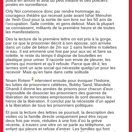
police en amont et aval du petit théâtre et des policiers
postés en surveillance.
Orly Noï commence donc par rendre hommage au
courageux théâtre qui recevait juste avant Ishaï Menuhin
de Yesh Gvul pour la sortie de son livre sur les 50 ans de
l’occupation. Salle comble, et gens debout. Mais la plupart
se connaissent, militants de la première heure et de toutes
les manifestations.
Dès la lecture de la première lettre on est pris à la gorge,
par ce que le prisonnier décrit à son épouse, son arrivée
dans un cube de béton de 2m sur 1 sans fenêtre ni toilettes
ni eau. Il est emmené une fois par jour aux wc et faire sa
toilette, le reste du temps il dispose de bouteilles en
plastique pour uriner. Il raconte son envie de pleurer, les
larmes qui montent et qu’il refoule. Parce que dit-il, les
larmes sont un acte social qui nécessite quelqu’un pour les
recevoir. Mais qu’en faire dans cette solitude.
2
Noam Rotem
intervient ensuite pour évoquer l’histoire,
les luttes de prisonniers célèbres, Bobby Sand, Mandela
Ghandi il donne les années de prisons pour chacun d’eux :
impossible de dissocier les prisonniers des guerres de
libération de terroristes emprisonnés ils sont devenus les
héros de la libération. Il conclut par la nécessité d’un appel
à la libération de tous les prisonniers politiques.
Et puis la lecture des lettres se poursuit, la description des
visites où la famille directe uniquement peut être reçue
deux fois par mois, réduites à une fois d’où la grève
récente, à travers une vitre on se parle au téléphone, un
enfant qui pleure et refuse d’entrer. Les familles qui font