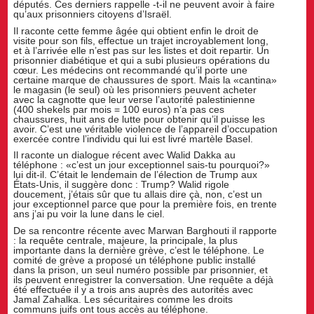
députés. Ces derniers rappelle -t-il ne peuvent avoir à faire
qu’aux prisonniers citoyens d’Israël.
Il raconte cette femme âgée qui obtient enfin le droit de
visite pour son fils, effectue un trajet incroyablement long,
et à l’arrivée elle n’est pas sur les listes et doit repartir. Un
prisonnier diabétique et qui a subi plusieurs opérations du
cœur. Les médecins ont recommandé qu’il porte une
certaine marque de chaussures de sport. Mais la «cantina»
le magasin (le seul) où les prisonniers peuvent acheter
avec la cagnotte que leur verse l’autorité palestinienne
(400 shekels par mois = 100 euros) n’a pas ces
chaussures, huit ans de lutte pour obtenir qu’il puisse les
avoir. C’est une véritable violence de l’appareil d’occupation
exercée contre l’individu qui lui est livré martèle Basel.
Il raconte un dialogue récent avec Walid Dakka au
téléphone : «c’est un jour exceptionnel sais-tu pourquoi?»
lui dit-il. C’était le lendemain de l’élection de Trump aux
États-Unis, il suggère donc : Trump? Walid rigole
doucement, j’étais sûr que tu allais dire çà, non, c’est un
jour exceptionnel parce que pour la première fois, en trente
ans j’ai pu voir la lune dans le ciel.
De sa rencontre récente avec Marwan Barghouti il rapporte
: la requête centrale, majeure, la principale, la plus
importante dans la dernière grève, c’est le téléphone. Le
comité de grève a proposé un téléphone public installé
dans la prison, un seul numéro possible par prisonnier, et
ils peuvent enregistrer la conversation. Une requête a déjà
été effectuée il y a trois ans auprès des autorités avec
Jamal Zahalka. Les sécuritaires comme les droits
communs juifs ont tous accès au téléphone.