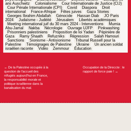
ans Auschwitz
Colonialisme
Cour Internationale de Justice (CIJ)
Cour Pénale Internationale (CPI)
Covid
Diaspora
Droit
international
France-Afrique
Fêtes juives
Gaza Stories
Georges Ibrahim Abdallah
Génocide
Hassan Diab
JO Paris
2024
Judaïsme - Judéité
Jérusalem
Libertés académiques
Meeting international juif du 30 mars 2024 - Interventions
Mumia
Abu-Jamal
Nakba
Nécrologie
Ouvrage UJFP
Pinkwashing
Prisonniers palestiniens
Proposition de loi Yadan
Pépinière de
Gaza
Ramy Shaath
Refuzniks
Répression
Salah Hamouri
Sanctions
Sionisme - Antisionisme
Tribunal Russell pour la
Palestine
Témoignages de Palestine
Ukraine
Un ancien soldat
israélien raconte
Vidéo
Zemmour
Éducation
Navigation
de
l’article
←
De la Palestine occupée à la
Occupation de la Direccte : le
question de l’accueil des
rapport de force paie !
→
réfugiés aujourd’hui en France,
la responsabilité morale et
politique israélienne dans la
banalisation du mal.