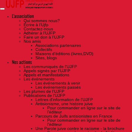
Skip
to
the
content
L'association
Qui sommes nous?
Ecrire à l’Ujfp
Contactez-nous
Adhérer à l’UJFP
Faire un don à l’UJFP
Nos amis
Associations partenaires
Collectifs
Maisons d’éditions (livres,DVD)
Sites, blogs
Nos actions
Les communiqués de l'UJFP
Appels signés par l'UJFP
Appels et manifestations
Les événements
Les événements à venir
Les événements passés
Les plumes de l'UJFP
Publications de l'UJFP
Lettres d'information de l'UJFP
Antisionisme, une histoire juive
Pour commander en ligne sur le site de
l'éditeur
Parcours de Juifs antisionistes en France
Pour commander en ligne sur le site de
l'éditeur
Une Parole juive contre le racisme - la brochure