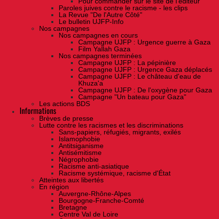
Pour commander sur le site de l'éditeur
Paroles juives contre le racisme - les clips
La Revue "De l'Autre Côté"
Le bulletin UJFP-Info
Nos campagnes
Nos campagnes en cours
Campagne UJFP : Urgence guerre à Gaza
Film Yallah Gaza
Nos campagnes terminées
Campagne UJFP : La pépinière
Campagne UJFP : Urgence Gaza déplacés
Campagne UJFP : Le château d'eau de
Khuza'a
Campagne UJFP : De l'oxygène pour Gaza
Campagne "Un bateau pour Gaza"
Les actions BDS
Informations
Brèves de presse
Lutte contre les racismes et les discriminations
Sans-papiers, réfugiés, migrants, exilés
Islamophobie
Antitsiganisme
Antisémitisme
Négrophobie
Racisme anti-asiatique
Racisme systémique, racisme d'État
Atteintes aux libertés
En région
Auvergne-Rhône-Alpes
Bourgogne-Franche-Comté
Bretagne
Centre Val de Loire