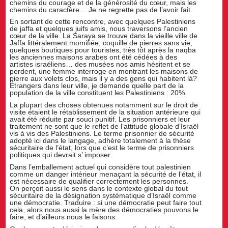
chemins du courage et de la générosité du cœur, mais les
chemins du caractère… Je ne regrette pas de l’avoir fait.
En sortant de cette rencontre, avec quelques Palestiniens
de jaffa et quelques juifs amis, nous traversons l’ancien
cœur de la ville. La Saraya se trouve dans la vieille ville de
Jaffa littéralement momifiée, coquille de pierres sans vie,
quelques boutiques pour touristes, très tôt après la naqba
les anciennes maisons arabes ont été cédées à des
artistes israéliens… des musées nos amis hésitent et se
perdent, une femme interroge en montrant les maisons de
pierre aux volets clos, mais il y a des gens qui habitent là?
Étrangers dans leur ville, je demande quelle part de la
population de la ville constituent les Palestiniens : 20%.
La plupart des choses obtenues notamment sur le droit de
visite étaient le rétablissement de la situation antérieure qui
avait été réduite par souci punitif. Les prisonniers et leur
traitement ne sont que le reflet de l’attitude globale d’Israël
vis à vis des Palestiniens. Le terme prisonnier de sécurité
adopté ici dans le langage, adhère totalement à la thèse
sécuritaire de l’état, lors que c’est le terme de prisonniers
politiques qui devrait s’ imposer.
Dans l’emballement actuel qui considère tout palestinien
comme un danger intérieur menaçant la sécurité de l’état, il
est nécessaire de qualifier correctement les personnes.
On perçoit aussi le sens dans le contexte global du tout
sécuritaire de la désignation systématique d’Israël comme
une démocratie. Traduire : si une démocratie peut faire tout
cela, alors nous aussi la mère des démocraties pouvons le
faire, et d’ailleurs nous le faisons.