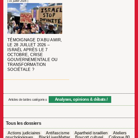
| 31 juillet 2026 |
TÉMOIGNAGE D’ABU AMIR,
LE 28 JUILLET 2026 –
ISRAËL APRÈS LE 7
OCTOBRE, CRISE
GOUVERNEMENTALE OU
TRANSFORMATION
SOCIÉTALE ?
Analyses, opinions & débats
Articles de la/des catégorie.s
Tous les dossiers
Actions judiciaires
Antifascisme
Apartheid israélien
Ateliers
psychologiques
BlackLivesMatter
Boycott culturel
Colloque 80