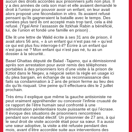
aucun des droits accordés aux prisonniers juifs non plus. Il
y a des années de cela son mari et elle avaient demandé le
droit à l’union pour pouvoir avoir un enfant, on leur avait
alors proposé une fécondation in vitro. Ils avaient refusé
pensant qu’ils gagneraient la bataille avec le temps. Des
années plus tard ils ont accepté mais trop tard, cela a été
refusé. (Ygal Amir l’assassin de Itzkhak Rabin a bénéficié,
lui, de l’union et fondé une famille en prison) .
Elle lit une lettre de Walid écrite à ses 31 ans de prison, il
avait alors 56 ans, « à un enfant qui n’est pas né » qu’est
ce qui est plus fou interroge-t-il? Écrire à un enfant qui
n’est pas né ? Mon enfant qui n’est pas né, tu as un
dossier à la sécurité..
Basel Ghattas député de Balad -Tajamo, qui a démissionné
après son arrestation pour avoir remis des téléphones
portables à des prisonniers lors d’une visite à la prison de
Kztiot dans le Negev, a négocié selon la règle en usage ici
du plea bargain, en échange de sa reconnaissance des
faits sa condamnation à 2 ans de prison ferme au lieu des
dix qu’ils risquait. Une peine qu’il effectuera dès le 2 juillet
prochain.
Très ému il explique que même la gauche antisioniste ne
peut vraiment appréhender ou concevoir l’infinie cruauté de
ce rapport de l’être humain seul confronté à une
administration pénitentiaire toute puissante et qui l’écrase.
Il évoque des situations de prisonniers rencontrées
pendant son mandat électif. Un prisonnier de 27 ans, à qui
le seul droit de visite accordé était pour sa sœur. Il a aussi
une sœur adoptive, la visite a été refusée pendant des
mois, avant d’être accordée suite aux interventions des