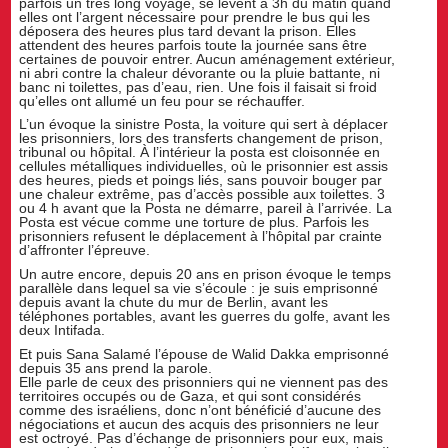
parfois un très long voyage, se lèvent à 3h du matin quand
elles ont l’argent nécessaire pour prendre le bus qui les
déposera des heures plus tard devant la prison. Elles
attendent des heures parfois toute la journée sans être
certaines de pouvoir entrer. Aucun aménagement extérieur,
ni abri contre la chaleur dévorante ou la pluie battante, ni
banc ni toilettes, pas d’eau, rien. Une fois il faisait si froid
qu’elles ont allumé un feu pour se réchauffer.
L’un évoque la sinistre Posta, la voiture qui sert à déplacer
les prisonniers, lors des transferts changement de prison,
tribunal ou hôpital. À l’intérieur la posta est cloisonnée en
cellules métalliques individuelles, où le prisonnier est assis
des heures, pieds et poings liés, sans pouvoir bouger par
une chaleur extrême, pas d’accès possible aux toilettes. 3
ou 4 h avant que la Posta ne démarre, pareil à l’arrivée. La
Posta est vécue comme une torture de plus. Parfois les
prisonniers refusent le déplacement à l’hôpital par crainte
d’affronter l’épreuve.
Un autre encore, depuis 20 ans en prison évoque le temps
parallèle dans lequel sa vie s’écoule : je suis emprisonné
depuis avant la chute du mur de Berlin, avant les
téléphones portables, avant les guerres du golfe, avant les
deux Intifada.
Et puis Sana Salamé l’épouse de Walid Dakka emprisonné
depuis 35 ans prend la parole.
Elle parle de ceux des prisonniers qui ne viennent pas des
territoires occupés ou de Gaza, et qui sont considérés
comme des israéliens, donc n’ont bénéficié d’aucune des
négociations et aucun des acquis des prisonniers ne leur
est octroyé. Pas d’échange de prisonniers pour eux, mais