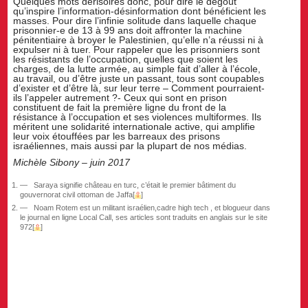
Quelques mots dérisoires donc, pour dire le dégoût
qu’inspire l’information-désinformation dont bénéficient les
masses. Pour dire l’infinie solitude dans laquelle chaque
prisonnier-e de 13 à 99 ans doit affronter la machine
pénitentiaire à broyer le Palestinien, qu’elle n’a réussi ni à
expulser ni à tuer. Pour rappeler que les prisonniers sont
les résistants de l’occupation, quelles que soient les
charges, de la lutte armée, au simple fait d’aller à l’école,
au travail, ou d’être juste un passant, tous sont coupables
d’exister et d’être là, sur leur terre – Comment pourraient-
ils l’appeler autrement ?- Ceux qui sont en prison
constituent de fait la première ligne du front de la
résistance à l’occupation et ses violences multiformes. Ils
méritent une solidarité internationale active, qui amplifie
leur voix étouffées par les barreaux des prisons
israéliennes, mais aussi par la plupart de nos médias.
Michèle Sibony – juin 2017
Saraya signifie château en turc, c’était le premier bâtiment du
gouvernorat civil ottoman de Jaffa
[
⇧
]
Noam Rotem est un militant israélien,cadre high tech , et blogueur dans
le journal en ligne Local Call, ses articles sont traduits en anglais sur le site
972
[
⇧
]