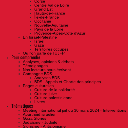
Corse
Centre Val de Loire
Grand Est
Hauts-de-France
Île-de-France
Occitanie
Nouvelle-Aquitaine
Pays de la Loire
Provence-Alpes-Côte d'Azur
En Israël-Palestine
Israël
Gaza
Territoires occupés
Où l'on parle de l'UJFP
Pour comprendre
Analyses, opinions & débats
Témoignages
Nos lecteurs nous écrivent
Campagne BDS
Analyses BDS
BDS : Appels et Charte des principes
Pages culturelles
Culture de la solidarité
Culture juive
Culture palestinienne
Livres
Thématiques
Meeting international juif du 30 mars 2024 - Interventions
Apartheid israélien
Gaza Stories
Judaïsme - Judéité
Sionisme - Antisionisme