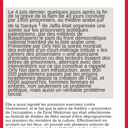
Le 4 juin dernier, quelques jours après la fin
de la grève de la faim de 40 jours conduite
par 1500 prisonniers, au théâtre arabe-juif
1
de la Saraya
de Jaffa était organisée une
soirée sur les prisonniers politiques
palestiniens, par des militants de
Balad/tajamo le parti du front démocratique
national membre de la liste arabe unie.
Présentée par Orly Noï la soirée montrait
des extraits d’un court-métrage intitulé « les
cahiers des prisonniers » une quinzaine
d’extraits environ où des lecteurs lisaient des
lettres de prisonniers, alternant avec des
interventions sur ce qui constitue a rappelé
Orly Noï dans son introduction, avec 800
000 palestiniens passés par les prisons
israéliennes depuis la création de l’État, et
6500 aujourd’hui, hommes femmes et
enfants, non seulement un problème
politique, mais aussi un véritable problème
social.
Elle a aussi signalé les pressions exercées contre
l’événement, et le fait que la pièce de théâtre « prisonniers
de l’occupation » de Einat Weitzman qui était sélectionnée
au festival de théâtre de Akko venait d’être déprogrammée
sur pression du ministère de la culture. Effectivement en
arrivant sur les lieux, on pouvait voir plusieurs voitures de