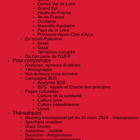
Centre Val de Loire
Grand Est
Hauts-de-France
Île-de-France
Occitanie
Nouvelle-Aquitaine
Pays de la Loire
Provence-Alpes-Côte d'Azur
En Israël-Palestine
Israël
Gaza
Territoires occupés
Où l'on parle de l'UJFP
Pour comprendre
Analyses, opinions & débats
Témoignages
Nos lecteurs nous écrivent
Campagne BDS
Analyses BDS
BDS : Appels et Charte des principes
Pages culturelles
Culture de la solidarité
Culture juive
Culture palestinienne
Livres
Thématiques
Meeting international juif du 30 mars 2024 - Interventions
Apartheid israélien
Gaza Stories
Judaïsme - Judéité
Sionisme - Antisionisme
Réflexions sur l’antisionisme