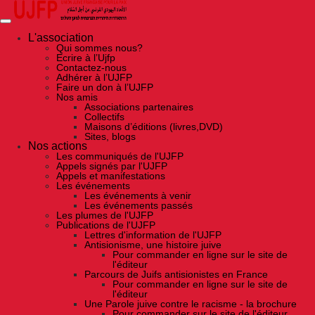
Skip
to
the
content
L'association
Qui sommes nous?
Ecrire à l’Ujfp
Contactez-nous
Adhérer à l’UJFP
Faire un don à l’UJFP
Nos amis
Associations partenaires
Collectifs
Maisons d’éditions (livres,DVD)
Sites, blogs
Nos actions
Les communiqués de l'UJFP
Appels signés par l'UJFP
Appels et manifestations
Les événements
Les événements à venir
Les événements passés
Les plumes de l'UJFP
Publications de l'UJFP
Lettres d'information de l'UJFP
Antisionisme, une histoire juive
Pour commander en ligne sur le site de
l'éditeur
Parcours de Juifs antisionistes en France
Pour commander en ligne sur le site de
l'éditeur
Une Parole juive contre le racisme - la brochure
Pour commander sur le site de l'éditeur