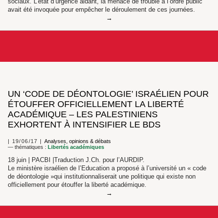
sociaux. L’état d’urgence aidant, la menace de trouble à l’ordre public
avait été invoquée pour empêcher le déroulement de ces journées.
UN ‘CODE DE DÉONTOLOGIE’ ISRAÉLIEN POUR
ÉTOUFFER OFFICIELLEMENT LA LIBERTÉ
ACADÉMIQUE – LES PALESTINIENS
EXHORTENT À INTENSIFIER LE BDS
19/06/17
Analyses, opinions & débats
— thématiques :
Libertés académiques
18 juin | PACBI |Traduction J.Ch. pour l’AURDIP.
Le ministère israélien de l’Education a proposé à l’université un « code
de déontologie »qui institutionnaliserait une politique qui existe non
officiellement pour étouffer la liberté académique.