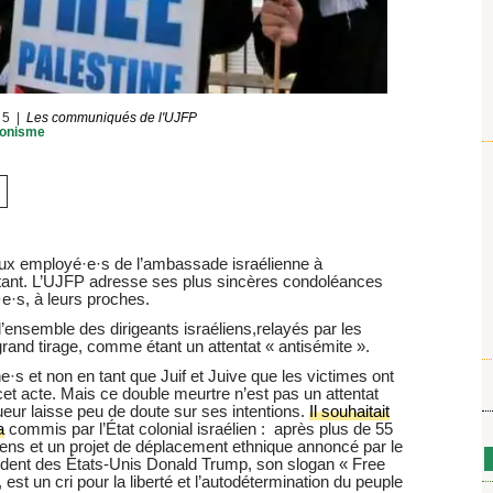
25
Les communiqués de l'UJFP
ionisme
ux employé·e·s de l’ambassade israélienne à
rtant. L’UJFP adresse ses plus sincères condoléances
·e·s, à leurs proches.
’ensemble des dirigeants israéliens,relayés par les
grand tirage, comme étant un attentat « antisémite ».
e·s et non en tant que Juif et Juive que les victimes ont
r cet acte. Mais ce double meurtre n’est pas un attentat
eur laisse peu de doute sur ses intentions.
Il souhaitait
a
commis par l’État colonial israélien : après plus de 55
niens et un projet de déplacement ethnique annoncé par le
ésident des États-Unis Donald Trump, son slogan « Free
, est un cri pour la liberté et l’autodétermination du peuple