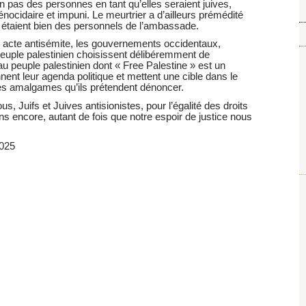
on pas des personnes en tant qu’elles seraient juives,
nocidaire et impuni. Le meurtrier a d’ailleurs prémédité
es étaient bien des personnels de l’ambassade.
 acte antisémite, les gouvernements occidentaux,
peuple palestinien choisissent délibéremment de
u peuple palestinien dont « Free Palestine » est un
nent leur agenda politique et mettent une cible dans le
 les amalgames qu’ils prétendent dénoncer.
, Juifs et Juives antisionistes, pour l’égalité des droits
ons encore, autant de fois que notre espoir de justice nous
2025