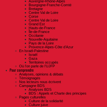
Auvergne-Rhône-Alpes
Bourgogne-Franche-Comté
Bretagne
Centre Val de Loire
Corse
Centre Val de Loire
Grand Est
Hauts-de-France
Île-de-France
Occitanie
Nouvelle-Aquitaine
Pays de la Loire
Provence-Alpes-Côte d'Azur
En Israël-Palestine
Israël
Gaza
Territoires occupés
Où l'on parle de l'UJFP
Pour comprendre
Analyses, opinions & débats
Témoignages
Nos lecteurs nous écrivent
Campagne BDS
Analyses BDS
BDS : Appels et Charte des principes
Pages culturelles
Culture de la solidarité
Culture juive