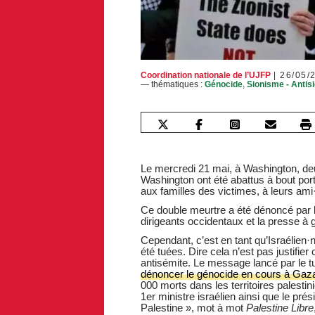
Coordination nationale de l’UJFP
26/05/
— thématiques :
Génocide
,
Sionisme - Antis
Le mercredi 21 mai, à Washington, de
Washington ont été abattus à bout po
aux familles des victimes, à leurs ami
Ce double meurtre a été dénoncé par l
dirigeants occidentaux et la presse à 
Cependant, c’est en tant qu’Israélien·n
été tuées. Dire cela n’est pas justifie
antisémite.
Le message lancé par le tu
dénoncer le génocide en cours à Gaz
000 morts dans les territoires palesti
1er ministre israélien ainsi que le pr
Palestine », mot à mot
Palestine Libre