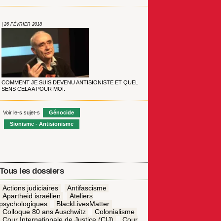
| 26 FÉVRIER 2018
COMMENT JE SUIS DEVENU ANTISIONISTE ET QUEL
SENS CELA A POUR MOI.
Voir le-s sujet-s
Génocide
Sionisme - Antisionisme
Tous les dossiers
Actions judiciaires
Antifascisme
Apartheid israélien
Ateliers
psychologiques
BlackLivesMatter
Colloque 80 ans Auschwitz
Colonialisme
Cour Internationale de Justice (CIJ)
Cour