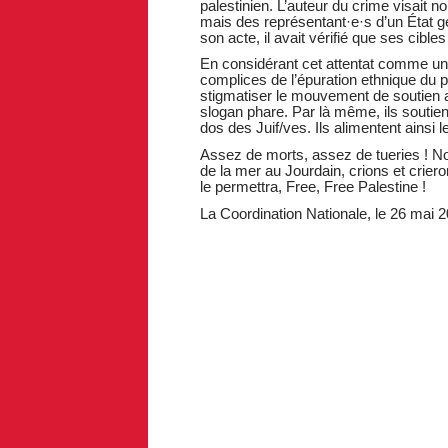
palestinien. L’auteur du crime visait n
mais des représentant·e·s d’un État gé
son acte, il avait vérifié que ses cibl
En considérant cet attentat comme un
complices de l’épuration ethnique du 
stigmatiser le mouvement de soutien a
slogan phare. Par là même, ils soutien
dos des Juif/ves. Ils alimentent ainsi
Assez de morts, assez de tueries ! Nous
de la mer au Jourdain, crions et crier
le permettra, Free, Free Palestine !
La Coordination Nationale, le 26 mai 