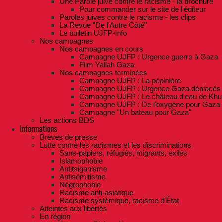
Une Parole juive contre le racisme - la brochure
Pour commander sur le site de l'éditeur
Paroles juives contre le racisme - les clips
La Revue "De l'Autre Côté"
Le bulletin UJFP-Info
Nos campagnes
Nos campagnes en cours
Campagne UJFP : Urgence guerre à Gaza
Film Yallah Gaza
Nos campagnes terminées
Campagne UJFP : La pépinière
Campagne UJFP : Urgence Gaza déplacés
Campagne UJFP : Le château d'eau de Khu
Campagne UJFP : De l'oxygène pour Gaza
Campagne "Un bateau pour Gaza"
Les actions BDS
Informations
Brèves de presse
Lutte contre les racismes et les discriminations
Sans-papiers, réfugiés, migrants, exilés
Islamophobie
Antitsiganisme
Antisémitisme
Négrophobie
Racisme anti-asiatique
Racisme systémique, racisme d'État
Atteintes aux libertés
En région