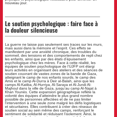
nouveau jour.
Le soutien psychologique : faire face à
la douleur silencieuse
La guerre ne laisse pas seulement ses traces sur les murs,
mais aussi dans la mémoire et l’esprit. Ces effets se
manifestent par une anxiété chronique, des troubles du
sommeil, des tensions et des comportements de repli chez
les enfants, ainsi que par des états d’épuisement
psychologique chez les mères. Face à cette réalité, les
équipes de soutien psychologique de l’UJFP ont élargi
leurs activités en organisant des ateliers et des séances de
soutien couvrant de vastes zones de la bande de Gaza,
atteignant le camp de nos enfants sourds, le camp des
Amis et le camp Al-Durra à Deir al-Balah, ainsi que les
camps Al-Katiba, Al-Hurriya, Al-Saraya et Al-Jundi Al-
Majhoul dans la ville de Gaza, jusqu’au camp Al-Najat à
Khan Younès. Cette expansion géographique reflète la
volonté des équipes d’atteindre le plus grand nombre
possible de personnes affectées et de ne pas limiter
l’intervention à une seule zone malgré les défis logistiques
et sécuritaires. Elles contribuent à créer des réseaux de
soutien social au sein même des camps, renforçant le
sentiment de solidarité et réduisant l’isolement. Ainsi, le