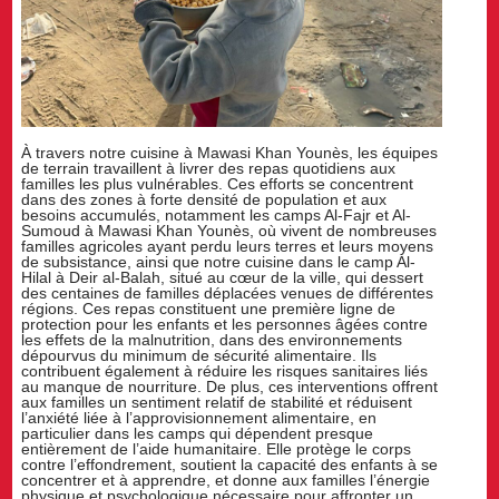
À travers notre cuisine à Mawasi Khan Younès, les équipes
de terrain travaillent à livrer des repas quotidiens aux
familles les plus vulnérables. Ces efforts se concentrent
dans des zones à forte densité de population et aux
besoins accumulés, notamment les camps Al-Fajr et Al-
Sumoud à Mawasi Khan Younès, où vivent de nombreuses
familles agricoles ayant perdu leurs terres et leurs moyens
de subsistance, ainsi que notre cuisine dans le camp Al-
Hilal à Deir al-Balah, situé au cœur de la ville, qui dessert
des centaines de familles déplacées venues de différentes
régions. Ces repas constituent une première ligne de
protection pour les enfants et les personnes âgées contre
les effets de la malnutrition, dans des environnements
dépourvus du minimum de sécurité alimentaire. Ils
contribuent également à réduire les risques sanitaires liés
au manque de nourriture. De plus, ces interventions offrent
aux familles un sentiment relatif de stabilité et réduisent
l’anxiété liée à l’approvisionnement alimentaire, en
particulier dans les camps qui dépendent presque
entièrement de l’aide humanitaire. Elle protège le corps
contre l’effondrement, soutient la capacité des enfants à se
concentrer et à apprendre, et donne aux familles l’énergie
physique et psychologique nécessaire pour affronter un