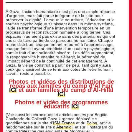
À Gaza, l’action humanitaire n’est plus une simple réponse
d’urgence, mais fait partie intégrante de la lutte pour
préserver la dignité. Lorsque la nourriture, l’éducation et le
soutien psychologique s’unissent dans un même système,
l’aide se transforme d’une intervention temporaire en un
processus de reconstruction humaine à long terme. Ces
espaces n’auraient pas existé sans des partenaires qui ont
choisi de faire partie de ce parcours humanitaire. Chaque
repas distribué, chaque enfant retourné à l’apprentissage,
chaque famille ayant bénéficié d’un soutien psychologique,
sont le fruit d’une solidarité sincère. Les défis augmentent,
la responsabilité humanitaire s’élargit, la pérennité de
l’impact dépend de la continuité de cet engagement. À
Gaza, la vie se construit à partir de peu. Tant qu’il y aura
ceux qui choisiront de se tenir aux côtés de l’être humain,
l’avenir restera possible.
Photos et vidéos des distributions de
repas aux familles du camp d’Al Fajr
ICI
et aux familles du camp d’Al-Hilal
ICI
Photos et vidéo des programmes
éducatifs
ICI
(Voir aussi les chroniques et articles postés par Brigitte
Challande du Collectif Gaza Urgence déplacé.e.s
quotidiennes sur le site d’
ISM France
et du
Poing
, article
hebdomadaire sur le site d’
Altermidi
, et sur l’Instagram du
comité Palestine des étudiants de Montpellier..)