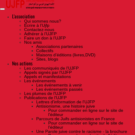
Skip
to
the
content
L'association
Qui sommes nous?
Ecrire à l’Ujfp
Contactez-nous
Adhérer à l’UJFP
Faire un don à l’UJFP
Nos amis
Associations partenaires
Collectifs
Maisons d’éditions (livres,DVD)
Sites, blogs
Nos actions
Les communiqués de l'UJFP
Appels signés par l'UJFP
Appels et manifestations
Les événements
Les événements à venir
Les événements passés
Les plumes de l'UJFP
Publications de l'UJFP
Lettres d'information de l'UJFP
Antisionisme, une histoire juive
Pour commander en ligne sur le site de
l'éditeur
Parcours de Juifs antisionistes en France
Pour commander en ligne sur le site de
l'éditeur
Une Parole juive contre le racisme - la brochure