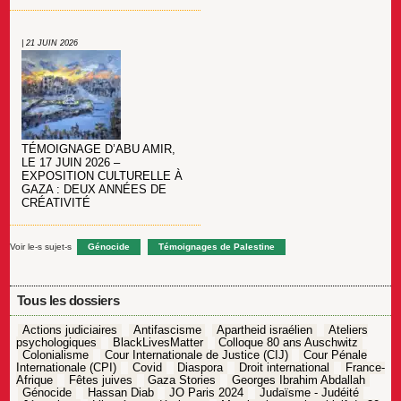
| 21 JUIN 2026
TÉMOIGNAGE D’ABU AMIR,
LE 17 JUIN 2026 –
EXPOSITION CULTURELLE À
GAZA : DEUX ANNÉES DE
CRÉATIVITÉ
Voir le-s sujet-s
Génocide
Témoignages de Palestine
Tous les dossiers
Actions judiciaires
Antifascisme
Apartheid israélien
Ateliers
psychologiques
BlackLivesMatter
Colloque 80 ans Auschwitz
Colonialisme
Cour Internationale de Justice (CIJ)
Cour Pénale
Internationale (CPI)
Covid
Diaspora
Droit international
France-
Afrique
Fêtes juives
Gaza Stories
Georges Ibrahim Abdallah
Génocide
Hassan Diab
JO Paris 2024
Judaïsme - Judéité