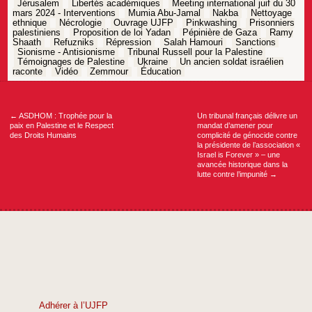
Jérusalem
Libertés académiques
Meeting international juif du 30
mars 2024 - Interventions
Mumia Abu-Jamal
Nakba
Nettoyage
ethnique
Nécrologie
Ouvrage UJFP
Pinkwashing
Prisonniers
palestiniens
Proposition de loi Yadan
Pépinière de Gaza
Ramy
Shaath
Refuzniks
Répression
Salah Hamouri
Sanctions
Sionisme - Antisionisme
Tribunal Russell pour la Palestine
Témoignages de Palestine
Ukraine
Un ancien soldat israélien
raconte
Vidéo
Zemmour
Éducation
Navigation
de
l’article
←
ASDHOM : Trophée pour la
Un tribunal français délivre un
paix en Palestine et le Respect
mandat d’amener pour
des Droits Humains
complicité de génocide contre
la présidente de l’association «
Israel is Forever » – une
avancée historique dans la
lutte contre l’impunité
→
Adhérer à l’UJFP