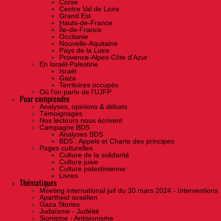
Corse
Centre Val de Loire
Grand Est
Hauts-de-France
Île-de-France
Occitanie
Nouvelle-Aquitaine
Pays de la Loire
Provence-Alpes-Côte d'Azur
En Israël-Palestine
Israël
Gaza
Territoires occupés
Où l'on parle de l'UJFP
Pour comprendre
Analyses, opinions & débats
Témoignages
Nos lecteurs nous écrivent
Campagne BDS
Analyses BDS
BDS : Appels et Charte des principes
Pages culturelles
Culture de la solidarité
Culture juive
Culture palestinienne
Livres
Thématiques
Meeting international juif du 30 mars 2024 - Interventions
Apartheid israélien
Gaza Stories
Judaïsme - Judéité
Sionisme - Antisionisme