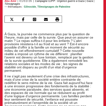
Abu Amir
01/02/26
Campagne UJFP : Urgence guerre à Gaza
|
Gaza
|
Témoignages
— thématiques :
Génocide
,
Témoignages de Palestine
À Gaza, la journée ne commence plus par la question de
l’heure, mais par celle de la survie. Que peut-on assurer ce
matin ? Le repas suffira-t-il pour les enfants ? L’abri
provisoire résistera-t-il au froid et au vent ? Est-il encore
possible d’offrir à la famille un moment de sécurité au
milieu de cet effondrement cumulatif ? Cette nouvelle
réalité a imposé un rythme de vie différent : planifier
l’avenir est devenu un luxe lointain, remplacé par la gestion
de la survie quotidienne. Elle a également remodelé les
relations sociales et les modes de vie ; les signes de
stabilité ont disparu au profit d’un état d’urgence
permanent.
Il ne s’agit pas seulement d’une crise des infrastructures,
mais d’une crise de la société entière contrainte de
redéfinir le sens même de la vie. Gaza fait aujourd’hui face
à une érosion progressive des fondements de la stabilité :
une économie paralysée, des services quasi absents, et
des espaces de vie normale qui se réduisent au profit
d’une logique d’urgence permanente. Les familles perdent
leur sentiment de sécurité, l’enfance est poussée
prématurément et l’ensemble de la société vit un