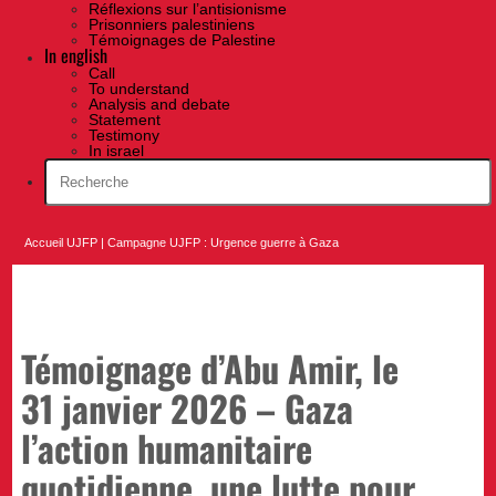
Réflexions sur l’antisionisme
Prisonniers palestiniens
Témoignages de Palestine
In english
Call
To understand
Analysis and debate
Statement
Testimony
In israel
Accueil UJFP
|
Campagne UJFP : Urgence guerre à Gaza
Témoignage d’Abu Amir, le
31 janvier 2026 – Gaza
l’action humanitaire
quotidienne, une lutte pour