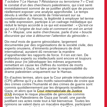
7 octobre
? Le Hamas
? Résistance ou terrorisme
?
»
C’est
le constat d’un des chercheurs palestiniens, qui s’est senti
immédiatement sommé de se justifier plutôt que de pouvoir
réellement exposer une analyse approfondie. Le temps
dévolu à vérifier la sincérité de l’intervenant sur sa
condamnation du Hamas, la légitimité à employer tel terme
ou telle expression, participe à un cadrage médiatique qui
réduit le temps accordé à ce qui est essentiel :
«
Qu’est-ce
qui est à l’origine de tout cela et comment en est-on arrivé
là
?
»
Maysar, une autre chercheuse, parle d’une
«
boucle
discursive qui vise à détourner l’attention du génocide
».
Dix-neuf mois de guerre génocidaire, largement
documentée par des organisations de la société civile, des
experts onusiens, d’éminents professeurs de droit
international, auraient dû renverser la manière
d’appréhender les rapports de force. Il n’en est rien. De
prétendus experts ou intellectuels sont encore et toujours
invités pour (re-)développer les mêmes arguments
remettant en cause les chiffres du nombre de morts
palestiniens à Gaza, et faire porter la responsabilité du
drame palestinien uniquement sur le Hamas.
En d’autres termes, alors que la Cour pénale internationale
(CPI) affirme qu’il y a des motifs raisonnables de croire que
des crimes contre l’humanité et des crimes de guerre sont
commis quotidiennement par les dirigeants israéliens à
Gaza, et alors que la
Cour internationale de Justice
(CIJ)
évoque le risque plausible de génocide commis
contre les Palestiniens de Gaza par Israël, une parole
justifiant ces actes reste tout à fait bienvenue. Toutes les
opinions se valent dans un macabre équilibre, participant