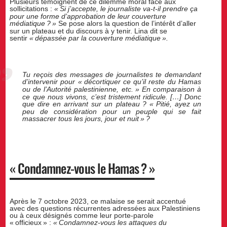
Plusieurs témoignent de ce dilemme moral face aux
sollicitations :
«
Si j’accepte, le journaliste va-t-il prendre ça
pour une forme d’approbation de leur couverture
médiatique
?
»
Se pose alors la question de l’intérêt d’aller
sur un plateau et du discours à y tenir. Lina dit se
sentir
«
dépassée par la couverture médiatique
».
Tu reçois des messages de journalistes te demandant
d’intervenir pour «
décortiquer ce qu’il reste du Hamas
ou de l’Autorité palestinienne, etc.
» En comparaison à
ce que nous vivons, c’est tristement ridicule. […] Donc
que dire en arrivant sur un plateau
? «
Pitié, ayez un
peu de considération pour un peuple qui se fait
massacrer tous les jours, jour et nuit
»
?
«
Condamnez-vous le Hamas
?
»
Après le 7 octobre 2023, ce malaise se serait accentué
avec des questions récurrentes adressées aux Palestiniens
ou à ceux désignés comme leur porte-parole
«
officieux
» :
«
Condamnez-vous les attaques du