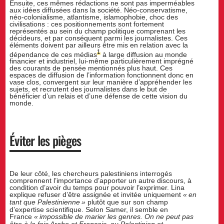
Ensuite, ces mêmes rédactions ne sont pas imperméables
aux idées diffusées dans la société. Néo-conservatisme,
néo-colonialisme, atlantisme, islamophobie, choc des
civilisations : ces positionnements sont fortement
représentés au sein du champ politique comprenant les
décideurs, et par conséquent parmi les journalistes. Ces
éléments doivent par ailleurs être mis en relation avec la
1
dépendance de ces médias
à large diffusion au monde
financier et industriel, lui-même particulièrement imprégné
des courants de pensée mentionnés plus haut. Ces
espaces de diffusion de l’information fonctionnent donc en
vase clos, convergent sur leur manière d’appréhender les
sujets, et recrutent des journalistes dans le but de
bénéficier d’un relais et d’une défense de cette vision du
monde.
Éviter les pièges
De leur côté, les chercheurs palestiniens interrogés
comprennent l’importance d’apporter un autre discours, à
condition d’avoir du temps pour pouvoir l’exprimer. Lina
explique refuser d’être assignée et invitée uniquement
«
en
tant que Palestinienne
»
plutôt que sur son champ
d’expertise scientifique. Selon Samer, il semble en
France
«
impossible de marier les genres. On ne peut pas
être à la fois Arabe et Français, ou Palestinien et