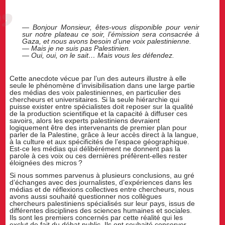
— Bonjour Monsieur, êtes-vous disponible pour venir
sur notre plateau ce soir, l’émission sera consacrée à
Gaza, et nous avons besoin d’une voix palestinienne.
— Mais je ne suis pas Palestinien.
— Oui, oui, on le sait… Mais vous les défendez.
Cette anecdote vécue par l’un des auteurs illustre à elle
seule le phénomène d’invisibilisation dans une large partie
des médias des voix palestiniennes, en particulier des
chercheurs et universitaires. Si la seule hiérarchie qui
puisse exister entre spécialistes doit reposer sur la qualité
de la production scientifique et la capacité à diffuser ces
savoirs, alors les experts palestiniens devraient
logiquement être des intervenants de premier plan pour
parler de la Palestine, grâce à leur accès direct à la langue,
à la culture et aux spécificités de l’espace géographique.
Est-ce les médias qui délibérément ne donnent pas la
parole à ces voix ou ces dernières préfèrent-elles rester
éloignées des micros
?
Si nous sommes parvenus à plusieurs conclusions, au gré
d’échanges avec des journalistes, d’expériences dans les
médias et de réflexions collectives entre chercheurs, nous
avons aussi souhaité questionner nos collègues
chercheurs palestiniens spécialisés sur leur pays, issus de
différentes disciplines des sciences humaines et sociales.
Ils sont les premiers concernés par cette réalité qui les
exclut de fait du débat public. Ils ont souhaité conserver