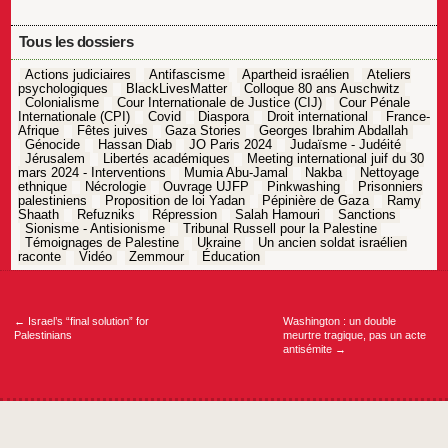
Tous les dossiers
Actions judiciaires
Antifascisme
Apartheid israélien
Ateliers
psychologiques
BlackLivesMatter
Colloque 80 ans Auschwitz
Colonialisme
Cour Internationale de Justice (CIJ)
Cour Pénale
Internationale (CPI)
Covid
Diaspora
Droit international
France-
Afrique
Fêtes juives
Gaza Stories
Georges Ibrahim Abdallah
Génocide
Hassan Diab
JO Paris 2024
Judaïsme - Judéité
Jérusalem
Libertés académiques
Meeting international juif du 30
mars 2024 - Interventions
Mumia Abu-Jamal
Nakba
Nettoyage
ethnique
Nécrologie
Ouvrage UJFP
Pinkwashing
Prisonniers
palestiniens
Proposition de loi Yadan
Pépinière de Gaza
Ramy
Shaath
Refuzniks
Répression
Salah Hamouri
Sanctions
Sionisme - Antisionisme
Tribunal Russell pour la Palestine
Témoignages de Palestine
Ukraine
Un ancien soldat israélien
raconte
Vidéo
Zemmour
Éducation
Navigation
de
l’article
←
Israel’s “final solution” for
Washington : un double
Palestinians
meurtre tragique, pas un acte
antisémite
→