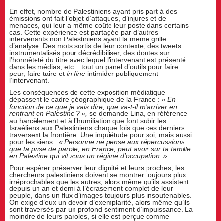
En effet, nombre de Palestiniens ayant pris part à des
émissions ont fait l’objet d’attaques, d’injures et de
menaces, qui leur a même coûté leur poste dans certains
cas. Cette expérience est partagée par d’autres
intervenants non Palestiniens ayant la même grille
d’analyse. Des mots sortis de leur contexte, des tweets
instrumentalisés pour décrédibiliser, des doutes sur
l’honnêteté du titre avec lequel l’intervenant est présenté
dans les médias, etc. : tout un panel d’outils pour faire
peur, faire taire et
in fine
intimider publiquement
l’intervenant.
Les conséquences de cette exposition médiatique
dépassent le cadre géographique de la France :
«
En
fonction de ce que je vais dire, que va-t-il m’arriver en
rentrant en Palestine
?
»,
se demande Lina, en référence
au harcèlement et à l’humiliation que font subir les
Israéliens aux Palestiniens chaque fois que ces derniers
traversent la frontière. Une inquiétude pour soi, mais aussi
pour les siens :
«
Personne ne pense aux répercussions
que ta prise de parole, en France, peut avoir sur ta famille
en Palestine qui vit sous un régime d’occupation.
»
Pour espérer préserver leur dignité et leurs proches, les
chercheurs palestiniens doivent se montrer toujours plus
irréprochables que les autres, alors même qu’ils assistent
depuis un an et demi à l’écrasement complet de leur
peuple, dans un flux d’images toujours plus insoutenables.
On exige d’eux un devoir d’exemplarité, alors même qu’ils
sont traversés par un profond sentiment d’impuissance. La
moindre de leurs paroles, si elle est perçue comme