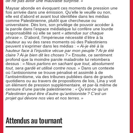
de ne pas avoir une mauvaise surprise.
»
Maysar abonde en évoquant ces moments de pression une
fois arrivée dans une émission. Qu’elle le veuille ou non,
elle est d’abord et avant tout identifiée dans les médias
comme Palestinienne, plutôt que chercheuse ou
universitaire. Dès lors, son privilège de pouvoir accéder à
la parole dans l’espace médiatique lui confère une lourde
responsabilité où elle se sent
«
attendue sur chaque
phrase
».
D’abord, l’impérieuse nécessité d’être à la
hauteur au vu des rares moments où des Palestiniens
peuvent s’exprimer dans les médias :
«
Ai-je été à la
hauteur face à l’injustice vécue par mon peuple
? Ai-je été
claire
? Ai-je bien dit les choses
?
»
Ensuite, ce sentiment
profond que la moindre parole maladroite lui retombera
dessus :
«
Nous parlons en sachant que tout, absolument
tout, sera gardé et utilisé contre nous.
»
Dans un contexte
où l’antisionisme se trouve pénalisé et assimilé à de
l’antisémitisme, via des tribunes publiées dans de grands
quotidiens ou au travers de propositions de lois, Lina y voit
un élément de pression supplémentaire, et par-là même de
censure d’une parole palestinienne :
«
Qu’est-ce qu’un
Palestinien peut être d’autre qu’antisioniste
? C’est un
projet qui dévore nos vies et nos terres.
»
Attendus au tournant