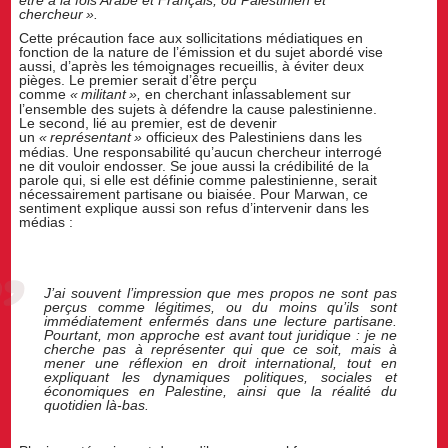
chercheur
».
Cette précaution face aux sollicitations médiatiques en
fonction de la nature de l’émission et du sujet abordé vise
aussi, d’après les témoignages recueillis, à éviter deux
pièges. Le premier serait d’être perçu
comme
«
militant
»,
en cherchant inlassablement sur
l’ensemble des sujets à défendre la cause palestinienne.
Le second, lié au premier, est de devenir
un
«
représentant
»
officieux des Palestiniens dans les
médias. Une responsabilité qu’aucun chercheur interrogé
ne dit vouloir endosser. Se joue aussi la crédibilité de la
parole qui, si elle est définie comme palestinienne, serait
nécessairement partisane ou biaisée. Pour Marwan, ce
sentiment explique aussi son refus d’intervenir dans les
médias :
J’ai souvent l’impression que mes propos ne sont pas
perçus comme légitimes, ou du moins qu’ils sont
immédiatement enfermés dans une lecture partisane.
Pourtant, mon approche est avant tout juridique : je ne
cherche pas à représenter qui que ce soit, mais à
mener une réflexion en droit international, tout en
expliquant les dynamiques politiques, sociales et
économiques en Palestine, ainsi que la réalité du
quotidien là-bas.