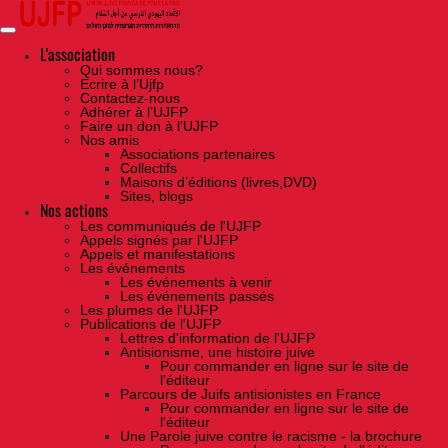
Skip
to
the
content
L'association
Qui sommes nous?
Ecrire à l’Ujfp
Contactez-nous
Adhérer à l’UJFP
Faire un don à l’UJFP
Nos amis
Associations partenaires
Collectifs
Maisons d’éditions (livres,DVD)
Sites, blogs
Nos actions
Les communiqués de l'UJFP
Appels signés par l'UJFP
Appels et manifestations
Les événements
Les événements à venir
Les événements passés
Les plumes de l'UJFP
Publications de l'UJFP
Lettres d'information de l'UJFP
Antisionisme, une histoire juive
Pour commander en ligne sur le site de
l'éditeur
Parcours de Juifs antisionistes en France
Pour commander en ligne sur le site de
l'éditeur
Une Parole juive contre le racisme - la brochure