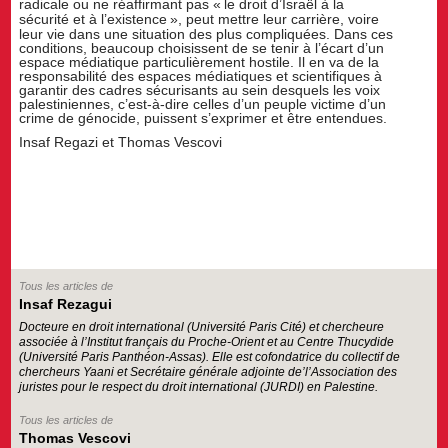
radicale ou ne réaffirmant pas «
le droit d’Israël à la
sécurité et à l’existence
», peut mettre leur carrière, voire
leur vie dans une situation des plus compliquées. Dans ces
conditions, beaucoup choisissent de se tenir à l’écart d’un
espace médiatique particulièrement hostile. Il en va de la
responsabilité des espaces médiatiques et scientifiques à
garantir des cadres sécurisants au sein desquels les voix
palestiniennes, c’est-à-dire celles d’un peuple victime d’un
crime de génocide, puissent s’exprimer et être entendues.
Insaf Regazi et Thomas Vescovi
Tous les articles de
Insaf Rezagui
Docteure en droit international (Université Paris Cité) et chercheure
associée à l’Institut français du Proche-Orient et au Centre Thucydide
(Université Paris Panthéon-Assas). Elle est cofondatrice du collectif de
chercheurs Yaani et Secrétaire générale adjointe de’l’Association des
juristes pour le respect du droit international (JURDI) en Palestine.
Tous les articles de
Thomas Vescovi