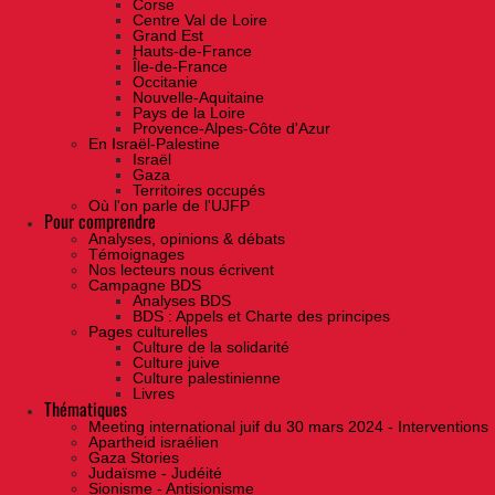
Corse
Centre Val de Loire
Grand Est
Hauts-de-France
Île-de-France
Occitanie
Nouvelle-Aquitaine
Pays de la Loire
Provence-Alpes-Côte d'Azur
En Israël-Palestine
Israël
Gaza
Territoires occupés
Où l'on parle de l'UJFP
Pour comprendre
Analyses, opinions & débats
Témoignages
Nos lecteurs nous écrivent
Campagne BDS
Analyses BDS
BDS : Appels et Charte des principes
Pages culturelles
Culture de la solidarité
Culture juive
Culture palestinienne
Livres
Thématiques
Meeting international juif du 30 mars 2024 - Interventions
Apartheid israélien
Gaza Stories
Judaïsme - Judéité
Sionisme - Antisionisme