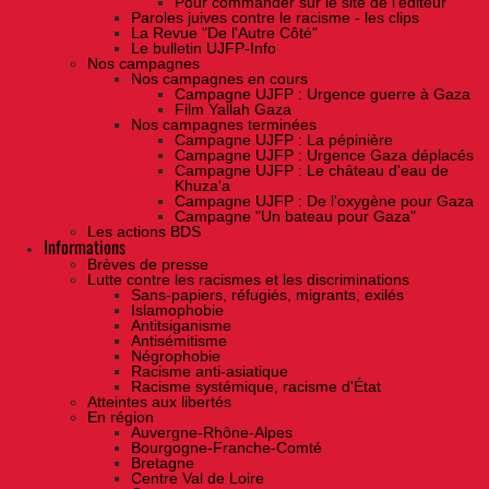
Pour commander sur le site de l'éditeur
Paroles juives contre le racisme - les clips
La Revue "De l'Autre Côté"
Le bulletin UJFP-Info
Nos campagnes
Nos campagnes en cours
Campagne UJFP : Urgence guerre à Gaza
Film Yallah Gaza
Nos campagnes terminées
Campagne UJFP : La pépinière
Campagne UJFP : Urgence Gaza déplacés
Campagne UJFP : Le château d'eau de
Khuza'a
Campagne UJFP : De l'oxygène pour Gaza
Campagne "Un bateau pour Gaza"
Les actions BDS
Informations
Brèves de presse
Lutte contre les racismes et les discriminations
Sans-papiers, réfugiés, migrants, exilés
Islamophobie
Antitsiganisme
Antisémitisme
Négrophobie
Racisme anti-asiatique
Racisme systémique, racisme d'État
Atteintes aux libertés
En région
Auvergne-Rhône-Alpes
Bourgogne-Franche-Comté
Bretagne
Centre Val de Loire