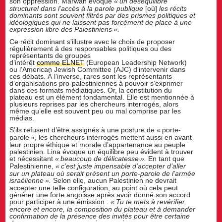
son oppression. Marwan évoque
«
un déséquilibre
structurel dans l’accès à la parole publique
[où]
les récits
dominants sont souvent filtrés par des prismes politiques et
idéologiques qui ne laissent pas forcément de place à une
expression libre des Palestiniens
».
Ce récit dominant s’illustre avec le choix de proposer
régulièrement à des responsables politiques ou des
représentants de groupes
d’intérêt
comme ELNET
(European Leadership Network)
ou l’American Jewish Committee (AJC) d’intervenir dans
ces débats. À l’inverse, rares sont les représentants
d’organisations pro-palestiniennes à pouvoir s’exprimer
dans ces formats médiatiques. Or, la constitution du
plateau est un élément fondamental. Elle est mentionnée à
plusieurs reprises par les chercheurs interrogés, alors
même qu’elle est souvent peu ou mal comprise par les
médias.
S’ils refusent d’être assignés à une posture de «
porte-
parole
», les chercheurs interrogés mettent aussi en avant
leur propre éthique et morale d’appartenance au peuple
palestinien. Lina évoque un équilibre peu évident à trouver
et nécessitant
«
beaucoup de délicatesse
».
En tant que
Palestinienne,
«
c’est juste impensable d’accepter d’aller
sur un plateau où serait présent un porte-parole de l’armée
israélienne
».
Selon elle, aucun Palestinien ne devrait
accepter une telle configuration, au point où cela peut
générer une forte angoisse après avoir donné son accord
pour participer à une émission :
«
Tu te mets à revérifier,
encore et encore, la composition du plateau et à demander
confirmation de la présence des invités pour être certaine