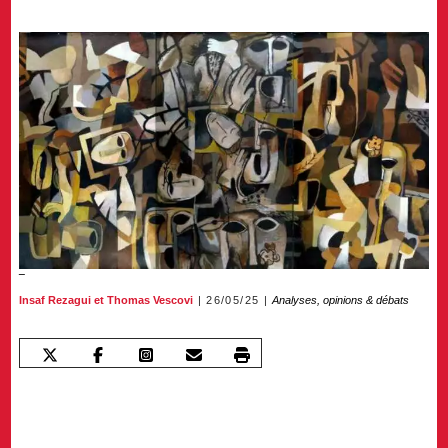
Insaf Rezagui
et
Thomas Vescovi
26/05/25
Analyses, opinions & débats