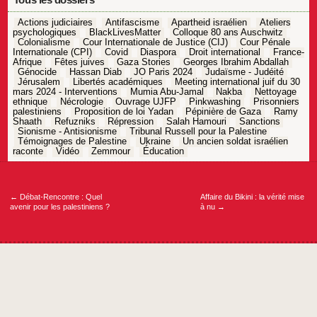
Actions judiciaires
Antifascisme
Apartheid israélien
Ateliers
psychologiques
BlackLivesMatter
Colloque 80 ans Auschwitz
Colonialisme
Cour Internationale de Justice (CIJ)
Cour Pénale
Internationale (CPI)
Covid
Diaspora
Droit international
France-
Afrique
Fêtes juives
Gaza Stories
Georges Ibrahim Abdallah
Génocide
Hassan Diab
JO Paris 2024
Judaïsme - Judéité
Jérusalem
Libertés académiques
Meeting international juif du 30
mars 2024 - Interventions
Mumia Abu-Jamal
Nakba
Nettoyage
ethnique
Nécrologie
Ouvrage UJFP
Pinkwashing
Prisonniers
palestiniens
Proposition de loi Yadan
Pépinière de Gaza
Ramy
Shaath
Refuzniks
Répression
Salah Hamouri
Sanctions
Sionisme - Antisionisme
Tribunal Russell pour la Palestine
Témoignages de Palestine
Ukraine
Un ancien soldat israélien
raconte
Vidéo
Zemmour
Éducation
Navigation
de
l’article
←
Débat-Rencontre : Quel
Affaire du Bikini : la vérité mise
avenir pour les palestiniens ?
à nu
→