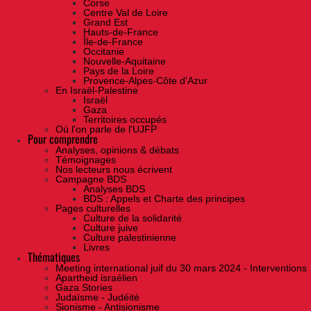
Corse
Centre Val de Loire
Grand Est
Hauts-de-France
Île-de-France
Occitanie
Nouvelle-Aquitaine
Pays de la Loire
Provence-Alpes-Côte d'Azur
En Israël-Palestine
Israël
Gaza
Territoires occupés
Où l'on parle de l'UJFP
Pour comprendre
Analyses, opinions & débats
Témoignages
Nos lecteurs nous écrivent
Campagne BDS
Analyses BDS
BDS : Appels et Charte des principes
Pages culturelles
Culture de la solidarité
Culture juive
Culture palestinienne
Livres
Thématiques
Meeting international juif du 30 mars 2024 - Interventions
Apartheid israélien
Gaza Stories
Judaïsme - Judéité
Sionisme - Antisionisme