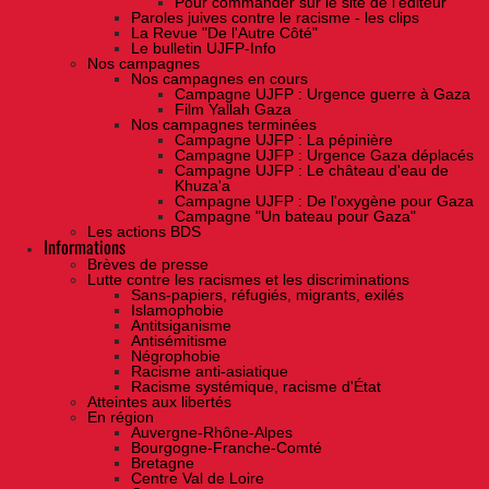
Pour commander sur le site de l'éditeur
Paroles juives contre le racisme - les clips
La Revue "De l'Autre Côté"
Le bulletin UJFP-Info
Nos campagnes
Nos campagnes en cours
Campagne UJFP : Urgence guerre à Gaza
Film Yallah Gaza
Nos campagnes terminées
Campagne UJFP : La pépinière
Campagne UJFP : Urgence Gaza déplacés
Campagne UJFP : Le château d'eau de
Khuza'a
Campagne UJFP : De l'oxygène pour Gaza
Campagne "Un bateau pour Gaza"
Les actions BDS
Informations
Brèves de presse
Lutte contre les racismes et les discriminations
Sans-papiers, réfugiés, migrants, exilés
Islamophobie
Antitsiganisme
Antisémitisme
Négrophobie
Racisme anti-asiatique
Racisme systémique, racisme d'État
Atteintes aux libertés
En région
Auvergne-Rhône-Alpes
Bourgogne-Franche-Comté
Bretagne
Centre Val de Loire