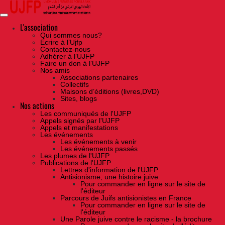
Skip
to
the
content
L'association
Qui sommes nous?
Ecrire à l’Ujfp
Contactez-nous
Adhérer à l’UJFP
Faire un don à l’UJFP
Nos amis
Associations partenaires
Collectifs
Maisons d’éditions (livres,DVD)
Sites, blogs
Nos actions
Les communiqués de l'UJFP
Appels signés par l'UJFP
Appels et manifestations
Les événements
Les événements à venir
Les événements passés
Les plumes de l'UJFP
Publications de l'UJFP
Lettres d'information de l'UJFP
Antisionisme, une histoire juive
Pour commander en ligne sur le site de
l'éditeur
Parcours de Juifs antisionistes en France
Pour commander en ligne sur le site de
l'éditeur
Une Parole juive contre le racisme - la brochure