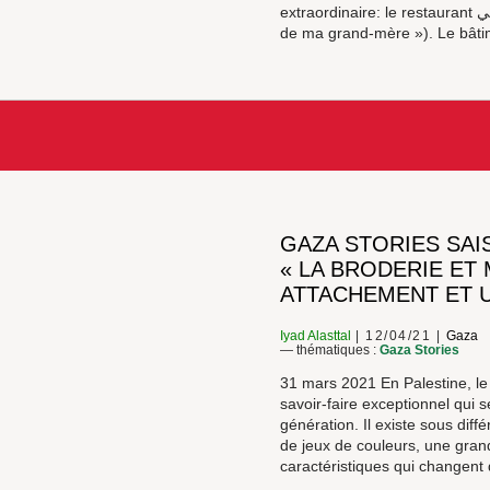
extraordinaire: le restaurant بيت سيتي (« beit sitti », « la maison
de ma grand-mère »). Le bâti
GAZA STORIES SAIS
« LA BRODERIE ET 
ATTACHEMENT ET 
Iyad Alasttal
12/04/21
Gaza
— thématiques :
Gaza Stories
31 mars 2021 En Palestine, le t
savoir-faire exceptionnel qui 
génération. Il existe sous diff
de jeux de couleurs, une gran
caractéristiques qui changent 