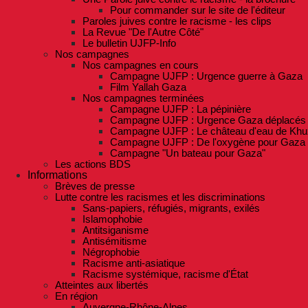
Pour commander sur le site de l'éditeur
Paroles juives contre le racisme - les clips
La Revue "De l'Autre Côté"
Le bulletin UJFP-Info
Nos campagnes
Nos campagnes en cours
Campagne UJFP : Urgence guerre à Gaza
Film Yallah Gaza
Nos campagnes terminées
Campagne UJFP : La pépinière
Campagne UJFP : Urgence Gaza déplacés
Campagne UJFP : Le château d'eau de Khu
Campagne UJFP : De l'oxygène pour Gaza
Campagne "Un bateau pour Gaza"
Les actions BDS
Informations
Brèves de presse
Lutte contre les racismes et les discriminations
Sans-papiers, réfugiés, migrants, exilés
Islamophobie
Antitsiganisme
Antisémitisme
Négrophobie
Racisme anti-asiatique
Racisme systémique, racisme d'État
Atteintes aux libertés
En région
Auvergne-Rhône-Alpes