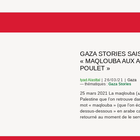
GAZA STORIES SAIS
« MAQLOUBA AUX 
POULET »
Iyad Alasttal
26/03/21
Gaza
— thématiques :
Gaza Stories
25 mars 2021 La maqlouba (مقلوبة) est un plat traditionnel de
Palestine que l’on retrouve da
mot « maqlouba » (que l’on écr
dessus-dessous » en arabe car 
retourné au moment de le servi