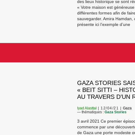
des lieux historique se sont ré
« Votre maison est généreuse » 
différentes formes afin de fair
sauvegarder. Amira Hamdan, co
présente ici l’exemple d’une
GAZA STORIES SAIS
« BEIT SITTI – HIS
AU TRAVERS D’UN 
Iyad Alasttal
12/04/21
Gaza
— thématiques :
Gaza Stories
3 avril 2021 Ce premier épiso
commence par une découverte: d
de Gaza une porte modeste o