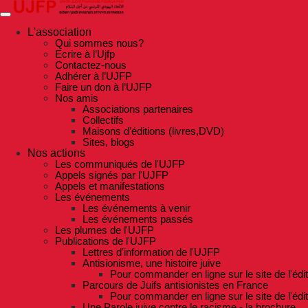
Skip
to
the
L'association
content
Qui sommes nous?
Ecrire à l’Ujfp
Contactez-nous
Adhérer à l’UJFP
Faire un don à l’UJFP
Nos amis
Associations partenaires
Collectifs
Maisons d’éditions (livres,DVD)
Sites, blogs
Nos actions
Les communiqués de l'UJFP
Appels signés par l'UJFP
Appels et manifestations
Les événements
Les événements à venir
Les événements passés
Les plumes de l'UJFP
Publications de l'UJFP
Lettres d'information de l'UJFP
Antisionisme, une histoire juive
Pour commander en ligne sur le site de l'édi
Parcours de Juifs antisionistes en France
Pour commander en ligne sur le site de l'édi
Une Parole juive contre le racisme - la brochure