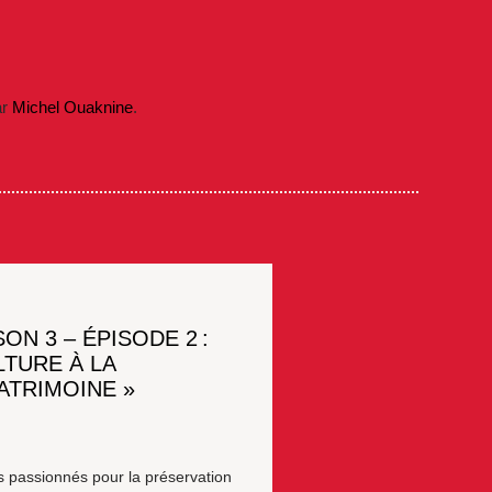
ar
Michel Ouaknine
.
ON 3 – ÉPISODE 2 :
LTURE À LA
ATRIMOINE »
s passionnés pour la préservation