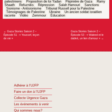
palestiniens
Proposition de loi Yadan
Pépinière de Gaza
Ramy
Shaath
Refuzniks
Répression
Salah Hamouri
Sanctions
Sionisme - Antisionisme
Tribunal Russell pour la Palestine
Témoignages de Palestine
Ukraine
Un ancien soldat israélien
raconte
Vidéo
Zemmour
Éducation
Navigation
de
l’article
←
Gaza Stories Saison 2 –
Gaza Stories Saison 2 –
Épisode 51 : « Youssef, leçon
Épisode 53 : « Waleed et le
de vie »
dabké, un lien d’amour »
→
Adhérer à l’UJFP
Faire un don à l’UJFP
Collecte Urgence Gaza
Les événements à venir
Qui sommes nous?