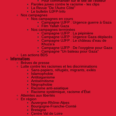
Pour commander sur le site de l'éditeur
Paroles juives contre le racisme - les clips
La Revue "De l'Autre Côté"
Le bulletin UJFP-Info
Nos campagnes
Nos campagnes en cours
Campagne UJFP : Urgence guerre à Gaza
Film Yallah Gaza
Nos campagnes terminées
Campagne UJFP : La pépinière
Campagne UJFP : Urgence Gaza déplacés
Campagne UJFP : Le château d'eau de
Khuza'a
Campagne UJFP : De l'oxygène pour Gaza
Campagne "Un bateau pour Gaza"
Les actions BDS
Informations
Brèves de presse
Lutte contre les racismes et les discriminations
Sans-papiers, réfugiés, migrants, exilés
Islamophobie
Antitsiganisme
Antisémitisme
Négrophobie
Racisme anti-asiatique
Racisme systémique, racisme d'État
Atteintes aux libertés
En région
Auvergne-Rhône-Alpes
Bourgogne-Franche-Comté
Bretagne
Centre Val de Loire