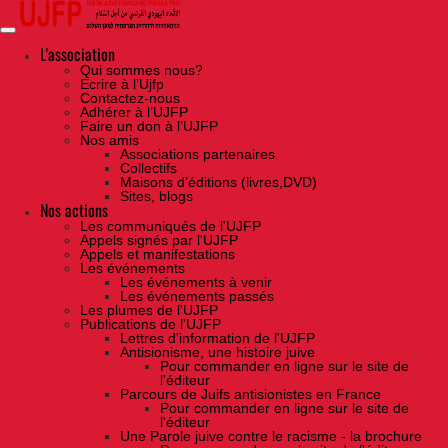
Skip
to
the
content
L'association
Qui sommes nous?
Ecrire à l’Ujfp
Contactez-nous
Adhérer à l’UJFP
Faire un don à l’UJFP
Nos amis
Associations partenaires
Collectifs
Maisons d’éditions (livres,DVD)
Sites, blogs
Nos actions
Les communiqués de l'UJFP
Appels signés par l'UJFP
Appels et manifestations
Les événements
Les événements à venir
Les événements passés
Les plumes de l'UJFP
Publications de l'UJFP
Lettres d'information de l'UJFP
Antisionisme, une histoire juive
Pour commander en ligne sur le site de
l'éditeur
Parcours de Juifs antisionistes en France
Pour commander en ligne sur le site de
l'éditeur
Une Parole juive contre le racisme - la brochure