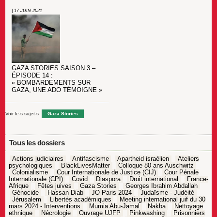
| 17 JUIN 2021
GAZA STORIES SAISON 3 –
ÉPISODE 14 :
« BOMBARDEMENTS SUR
GAZA, UNE ADO TÉMOIGNE »
Voir le-s sujet-s
Gaza Stories
Tous les dossiers
Actions judiciaires
Antifascisme
Apartheid israélien
Ateliers
psychologiques
BlackLivesMatter
Colloque 80 ans Auschwitz
Colonialisme
Cour Internationale de Justice (CIJ)
Cour Pénale
Internationale (CPI)
Covid
Diaspora
Droit international
France-
Afrique
Fêtes juives
Gaza Stories
Georges Ibrahim Abdallah
Génocide
Hassan Diab
JO Paris 2024
Judaïsme - Judéité
Jérusalem
Libertés académiques
Meeting international juif du 30
mars 2024 - Interventions
Mumia Abu-Jamal
Nakba
Nettoyage
ethnique
Nécrologie
Ouvrage UJFP
Pinkwashing
Prisonniers