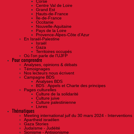
Corse
Centre Val de Loire
Grand Est
Hauts-de-France
Île-de-France
Occitanie
Nouvelle-Aquitaine
Pays de la Loire
Provence-Alpes-Côte d'Azur
En Israël-Palestine
Israël
Gaza
Territoires occupés
Où l'on parle de l'UJFP
Pour comprendre
Analyses, opinions & débats
Témoignages
Nos lecteurs nous écrivent
Campagne BDS
Analyses BDS
BDS : Appels et Charte des principes
Pages culturelles
Culture de la solidarité
Culture juive
Culture palestinienne
Livres
Thématiques
Meeting international juif du 30 mars 2024 - Interventions
Apartheid israélien
Gaza Stories
Judaïsme - Judéité
Sionisme - Antisionisme