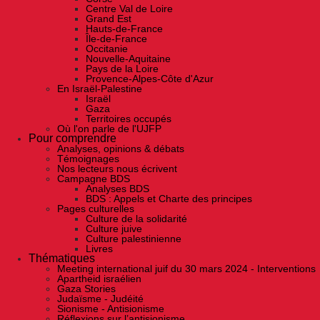
Centre Val de Loire
Grand Est
Hauts-de-France
Île-de-France
Occitanie
Nouvelle-Aquitaine
Pays de la Loire
Provence-Alpes-Côte d'Azur
En Israël-Palestine
Israël
Gaza
Territoires occupés
Où l'on parle de l'UJFP
Pour comprendre
Analyses, opinions & débats
Témoignages
Nos lecteurs nous écrivent
Campagne BDS
Analyses BDS
BDS : Appels et Charte des principes
Pages culturelles
Culture de la solidarité
Culture juive
Culture palestinienne
Livres
Thématiques
Meeting international juif du 30 mars 2024 - Interventions
Apartheid israélien
Gaza Stories
Judaïsme - Judéité
Sionisme - Antisionisme
Réflexions sur l’antisionisme