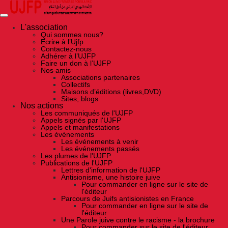
Skip
to
the
content
L'association
Qui sommes nous?
Ecrire à l’Ujfp
Contactez-nous
Adhérer à l’UJFP
Faire un don à l’UJFP
Nos amis
Associations partenaires
Collectifs
Maisons d’éditions (livres,DVD)
Sites, blogs
Nos actions
Les communiqués de l'UJFP
Appels signés par l'UJFP
Appels et manifestations
Les événements
Les événements à venir
Les événements passés
Les plumes de l'UJFP
Publications de l'UJFP
Lettres d'information de l'UJFP
Antisionisme, une histoire juive
Pour commander en ligne sur le site de
l'éditeur
Parcours de Juifs antisionistes en France
Pour commander en ligne sur le site de
l'éditeur
Une Parole juive contre le racisme - la brochure
Pour commander sur le site de l'éditeur