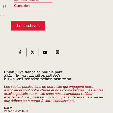
Connexion
16
»
Les archives
Union juive française pour la paix
الاتّحاد اليهودي الفرنسي من أجل السّلام
ההתאחדות היהודית הצרפתית למען השלום
Les seules publications de notre site qui engagent notre
association sont notre charte et nos communiqués. Les autres
articles publiés sur ce site sans nécessairement refléter
exactement nos positions, nous ont paru intéressants à verser
aux débats ou à porter à votre connaissance.
UJFP
21 ter rue Voltaire