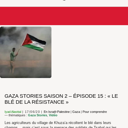
GAZA STORIES SAISON 2 – ÉPISODE 15 : « LE
BLÉ DE LA RÉSISTANCE »
Iyad Alasttal
17/06/20
En Israël-Palestine
|
Gaza
|
Pour comprendre
— thématiques :
Gaza Stories
,
Vidéo
Les agriculteurs du village de Khuza’a récoltent le blé dans leurs
champs… mais c’est sous la menace des soldats de Tsahal qui les