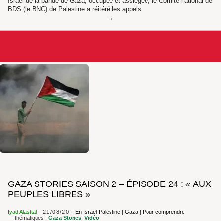
Israël de la bande de Gaza, occupée et assiégée, le Comité national de
BDS (le BNC) de Palestine a réitéré les appels
GAZA STORIES SAISON 2 – ÉPISODE 24 : « AUX
PEUPLES LIBRES »
Iyad Alasttal
21/08/20
En Israël-Palestine
|
Gaza
|
Pour comprendre
— thématiques :
Gaza Stories
,
Vidéo