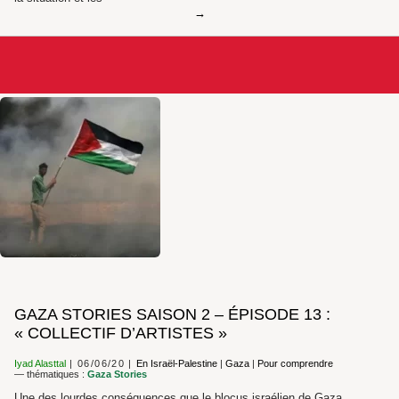
GAZA STORIES SAISON 2 – ÉPISODE 13 :
« COLLECTIF D’ARTISTES »
Iyad Alasttal
06/06/20
En Israël-Palestine
|
Gaza
|
Pour comprendre
— thématiques :
Gaza Stories
Une des lourdes conséquences que le blocus israélien de Gaza