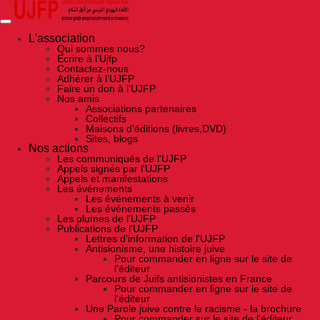
Skip
to
the
content
L'association
Qui sommes nous?
Ecrire à l’Ujfp
Contactez-nous
Adhérer à l’UJFP
Faire un don à l’UJFP
Nos amis
Associations partenaires
Collectifs
Maisons d’éditions (livres,DVD)
Sites, blogs
Nos actions
Les communiqués de l'UJFP
Appels signés par l'UJFP
Appels et manifestations
Les événements
Les événements à venir
Les événements passés
Les plumes de l'UJFP
Publications de l'UJFP
Lettres d'information de l'UJFP
Antisionisme, une histoire juive
Pour commander en ligne sur le site de
l'éditeur
Parcours de Juifs antisionistes en France
Pour commander en ligne sur le site de
l'éditeur
Une Parole juive contre le racisme - la brochure
Pour commander sur le site de l'éditeur