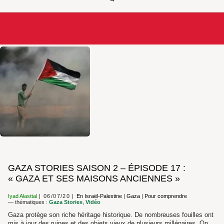
GAZA STORIES SAISON 2 – ÉPISODE 17 :
« GAZA ET SES MAISONS ANCIENNES »
Iyad Alasttal
06/07/20
En Israël-Palestine
|
Gaza
|
Pour comprendre
— thématiques :
Gaza Stories
,
Vidéo
Gaza protège son riche héritage historique. De nombreuses fouilles ont
mis à jour des ruines et des objets vieux de plusieurs millénaires. On