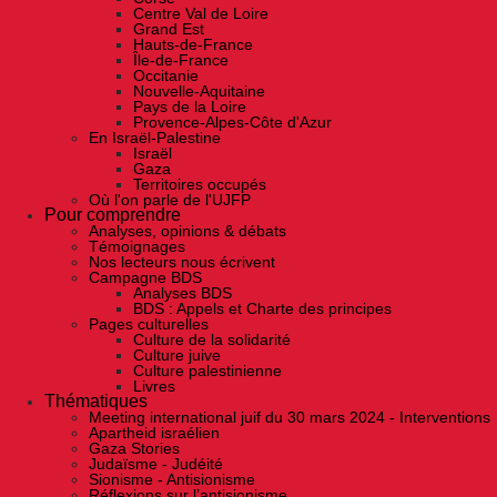
Centre Val de Loire
Grand Est
Hauts-de-France
Île-de-France
Occitanie
Nouvelle-Aquitaine
Pays de la Loire
Provence-Alpes-Côte d'Azur
En Israël-Palestine
Israël
Gaza
Territoires occupés
Où l'on parle de l'UJFP
Pour comprendre
Analyses, opinions & débats
Témoignages
Nos lecteurs nous écrivent
Campagne BDS
Analyses BDS
BDS : Appels et Charte des principes
Pages culturelles
Culture de la solidarité
Culture juive
Culture palestinienne
Livres
Thématiques
Meeting international juif du 30 mars 2024 - Interventions
Apartheid israélien
Gaza Stories
Judaïsme - Judéité
Sionisme - Antisionisme
Réflexions sur l’antisionisme