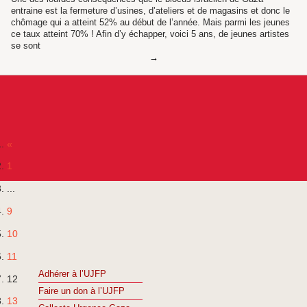
entraine est la fermeture d’usines, d’ateliers et de magasins et donc le
chômage qui a atteint 52% au début de l’année. Mais parmi les jeunes
ce taux atteint 70% ! Afin d’y échapper, voici 5 ans, de jeunes artistes
se sont
«
1
...
9
10
11
Adhérer à l’UJFP
12
Faire un don à l’UJFP
13