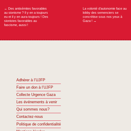
l’article
←
Des antisémites favorables
La volonté d’autonomie face au
au sionisme ? Il y en a toujours
lobby des semenciers se
eu et il y en aura toujours ! Des
concrétise sous nos yeux à
sionistes favorables au
Gaza !
→
fascisme, aussi !
Adhérer à l’UJFP
Faire un don à l’UJFP
Collecte Urgence Gaza
Les événements à venir
Qui sommes nous?
Contactez-nous
Politique de confidentialité