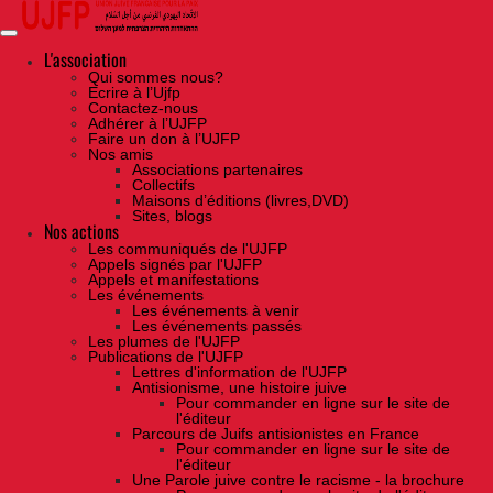
Skip
to
the
content
L'association
Qui sommes nous?
Ecrire à l’Ujfp
Contactez-nous
Adhérer à l’UJFP
Faire un don à l’UJFP
Nos amis
Associations partenaires
Collectifs
Maisons d’éditions (livres,DVD)
Sites, blogs
Nos actions
Les communiqués de l'UJFP
Appels signés par l'UJFP
Appels et manifestations
Les événements
Les événements à venir
Les événements passés
Les plumes de l'UJFP
Publications de l'UJFP
Lettres d'information de l'UJFP
Antisionisme, une histoire juive
Pour commander en ligne sur le site de
l'éditeur
Parcours de Juifs antisionistes en France
Pour commander en ligne sur le site de
l'éditeur
Une Parole juive contre le racisme - la brochure