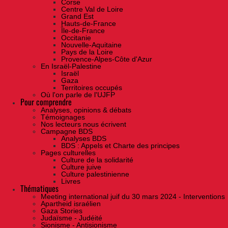
Corse
Centre Val de Loire
Grand Est
Hauts-de-France
Île-de-France
Occitanie
Nouvelle-Aquitaine
Pays de la Loire
Provence-Alpes-Côte d'Azur
En Israël-Palestine
Israël
Gaza
Territoires occupés
Où l'on parle de l'UJFP
Pour comprendre
Analyses, opinions & débats
Témoignages
Nos lecteurs nous écrivent
Campagne BDS
Analyses BDS
BDS : Appels et Charte des principes
Pages culturelles
Culture de la solidarité
Culture juive
Culture palestinienne
Livres
Thématiques
Meeting international juif du 30 mars 2024 - Interventions
Apartheid israélien
Gaza Stories
Judaïsme - Judéité
Sionisme - Antisionisme