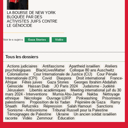
LA BOURSE DE NEW YORK
BLOQUÉE PAR DES
ACTIVISTES JUIFS CONTRE
LE GÉNOCIDE
Voir le-s sujet-s
Gaza Stories
Vidéo
Tous les dossiers
Actions judiciaires
Antifascisme
Apartheid israélien
Ateliers
psychologiques
BlackLivesMatter
Colloque 80 ans Auschwitz
Colonialisme
Cour Internationale de Justice (CIJ)
Cour Pénale
Internationale (CPI)
Covid
Diaspora
Droit international
France-
Afrique
Fêtes juives
Gaza Stories
Georges Ibrahim Abdallah
Génocide
Hassan Diab
JO Paris 2024
Judaïsme - Judéité
Jérusalem
Libertés académiques
Meeting international juif du 30
mars 2024 - Interventions
Mumia Abu-Jamal
Nakba
Nettoyage
ethnique
Nécrologie
Ouvrage UJFP
Pinkwashing
Prisonniers
palestiniens
Proposition de loi Yadan
Pépinière de Gaza
Ramy
Shaath
Refuzniks
Répression
Salah Hamouri
Sanctions
Sionisme - Antisionisme
Tribunal Russell pour la Palestine
Témoignages de Palestine
Ukraine
Un ancien soldat israélien
raconte
Vidéo
Zemmour
Éducation
Navigation
de