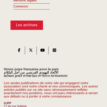
Mentions légales
Connexion
Les archives
Union juive française pour la paix
الاتّحاد اليهودي الفرنسي من أجل السّلام
ההתאחדות היהודית הצרפתית למען השלום
Les seules publications de notre site qui engagent notre
association sont notre charte et nos communiqués. Les autres
articles publiés sur ce site sans nécessairement refléter
exactement nos positions, nous ont paru intéressants à verser
aux débats ou à porter à votre connaissance.
UJFP
21 ter rue Voltaire