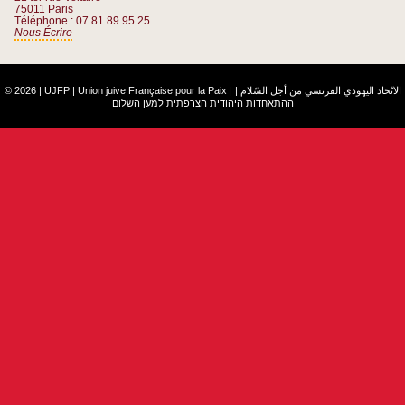
75011 Paris
Téléphone : 07 81 89 95 25
Nous Écrire
© 2026 | UJFP | Union juive Française pour la Paix |
|
الاتّحاد اليهودي الفرنسي من أجل السّلام
ההתאחדות היהודית הצרפתית למען השלום