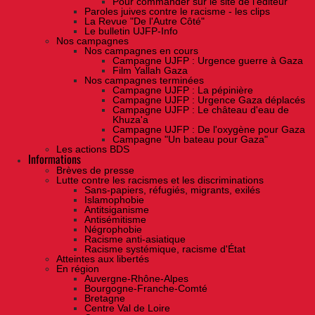
Pour commander sur le site de l'éditeur
Paroles juives contre le racisme - les clips
La Revue "De l'Autre Côté"
Le bulletin UJFP-Info
Nos campagnes
Nos campagnes en cours
Campagne UJFP : Urgence guerre à Gaza
Film Yallah Gaza
Nos campagnes terminées
Campagne UJFP : La pépinière
Campagne UJFP : Urgence Gaza déplacés
Campagne UJFP : Le château d'eau de
Khuza'a
Campagne UJFP : De l'oxygène pour Gaza
Campagne "Un bateau pour Gaza"
Les actions BDS
Informations
Brèves de presse
Lutte contre les racismes et les discriminations
Sans-papiers, réfugiés, migrants, exilés
Islamophobie
Antitsiganisme
Antisémitisme
Négrophobie
Racisme anti-asiatique
Racisme systémique, racisme d'État
Atteintes aux libertés
En région
Auvergne-Rhône-Alpes
Bourgogne-Franche-Comté
Bretagne
Centre Val de Loire