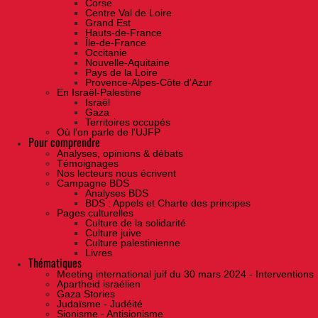
Corse
Centre Val de Loire
Grand Est
Hauts-de-France
Île-de-France
Occitanie
Nouvelle-Aquitaine
Pays de la Loire
Provence-Alpes-Côte d'Azur
En Israël-Palestine
Israël
Gaza
Territoires occupés
Où l'on parle de l'UJFP
Pour comprendre
Analyses, opinions & débats
Témoignages
Nos lecteurs nous écrivent
Campagne BDS
Analyses BDS
BDS : Appels et Charte des principes
Pages culturelles
Culture de la solidarité
Culture juive
Culture palestinienne
Livres
Thématiques
Meeting international juif du 30 mars 2024 - Interventions
Apartheid israélien
Gaza Stories
Judaïsme - Judéité
Sionisme - Antisionisme