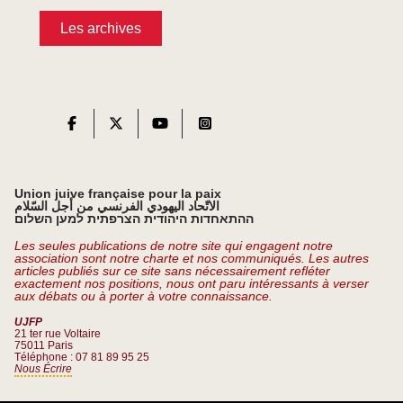
Les archives
Union juive française pour la paix
الاتّحاد اليهودي الفرنسي من أجل السّلام
ההתאחדות היהודית הצרפתית למען השלום
Les seules publications de notre site qui engagent notre
association sont notre charte et nos communiqués. Les autres
articles publiés sur ce site sans nécessairement refléter
exactement nos positions, nous ont paru intéressants à verser
aux débats ou à porter à votre connaissance.
UJFP
21 ter rue Voltaire
75011 Paris
Téléphone : 07 81 89 95 25
Nous Écrire