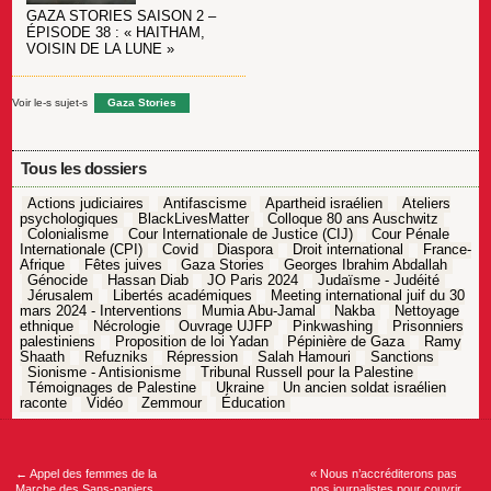
GAZA STORIES SAISON 2 –
ÉPISODE 38 : « HAITHAM,
VOISIN DE LA LUNE »
Voir le-s sujet-s
Gaza Stories
Tous les dossiers
Actions judiciaires
Antifascisme
Apartheid israélien
Ateliers
psychologiques
BlackLivesMatter
Colloque 80 ans Auschwitz
Colonialisme
Cour Internationale de Justice (CIJ)
Cour Pénale
Internationale (CPI)
Covid
Diaspora
Droit international
France-
Afrique
Fêtes juives
Gaza Stories
Georges Ibrahim Abdallah
Génocide
Hassan Diab
JO Paris 2024
Judaïsme - Judéité
Jérusalem
Libertés académiques
Meeting international juif du 30
mars 2024 - Interventions
Mumia Abu-Jamal
Nakba
Nettoyage
ethnique
Nécrologie
Ouvrage UJFP
Pinkwashing
Prisonniers
palestiniens
Proposition de loi Yadan
Pépinière de Gaza
Ramy
Shaath
Refuzniks
Répression
Salah Hamouri
Sanctions
Sionisme - Antisionisme
Tribunal Russell pour la Palestine
Témoignages de Palestine
Ukraine
Un ancien soldat israélien
raconte
Vidéo
Zemmour
Éducation
Navigation
de
l’article
←
Appel des femmes de la
« Nous n’accréditerons pas
Marche des Sans-papiers
nos journalistes pour couvrir