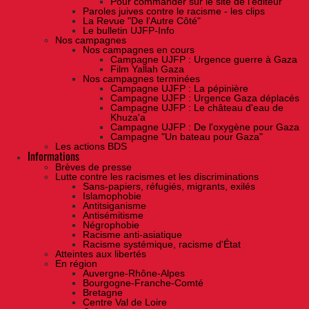
Pour commander sur le site de l'éditeur
Paroles juives contre le racisme - les clips
La Revue "De l'Autre Côté"
Le bulletin UJFP-Info
Nos campagnes
Nos campagnes en cours
Campagne UJFP : Urgence guerre à Gaza
Film Yallah Gaza
Nos campagnes terminées
Campagne UJFP : La pépinière
Campagne UJFP : Urgence Gaza déplacés
Campagne UJFP : Le château d'eau de
Khuza'a
Campagne UJFP : De l'oxygène pour Gaza
Campagne "Un bateau pour Gaza"
Les actions BDS
Informations
Brèves de presse
Lutte contre les racismes et les discriminations
Sans-papiers, réfugiés, migrants, exilés
Islamophobie
Antitsiganisme
Antisémitisme
Négrophobie
Racisme anti-asiatique
Racisme systémique, racisme d'État
Atteintes aux libertés
En région
Auvergne-Rhône-Alpes
Bourgogne-Franche-Comté
Bretagne
Centre Val de Loire