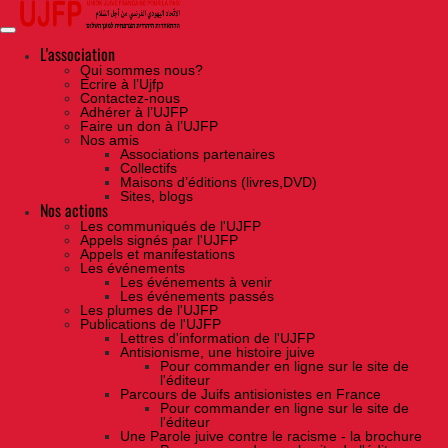
Skip
to
the
content
L'association
Qui sommes nous?
Ecrire à l’Ujfp
Contactez-nous
Adhérer à l’UJFP
Faire un don à l’UJFP
Nos amis
Associations partenaires
Collectifs
Maisons d’éditions (livres,DVD)
Sites, blogs
Nos actions
Les communiqués de l'UJFP
Appels signés par l'UJFP
Appels et manifestations
Les événements
Les événements à venir
Les événements passés
Les plumes de l'UJFP
Publications de l'UJFP
Lettres d'information de l'UJFP
Antisionisme, une histoire juive
Pour commander en ligne sur le site de
l'éditeur
Parcours de Juifs antisionistes en France
Pour commander en ligne sur le site de
l'éditeur
Une Parole juive contre le racisme - la brochure