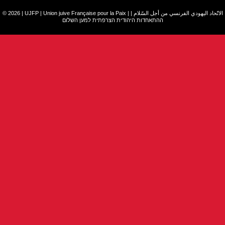
© 2026 | UJFP | Union juive Française pour la Paix |
|
الاتّحاد اليهودي الفرنسي من أجل السّلام
ההתאחדות היהודית הצרפתית למען השלום