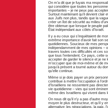
On m’a dit que je fuyais ma responsab
qui considère que toutes les personnes
importantes – je ne peux pas accepter 
Surtout maintenant qu’il devient clair
aux Juifs non plus, tandis que la vagu
créer un îlot de sécurité au milieu d’u
être obtenue que lorsque le peuple pale
État indépendant aux côtés d’Israël.
Il y a eu ceux qui s’inquiétaient de mo
extrême importance d’avoir fait son ser
quotidiennes. Soucieux de mes perspec
indépendamment de mes opinions – ou
travers toutes ces difficultés et ces s
que tous l’entendent. Ce pays, cette s
accepter de garder le silence et je ne l
m’occuper que de moi-même et de mes 
jusqu’à présent a tourné autour du don 
qu’elle continue.
Même si je dois payer un prix personne
contribue à mettre l’occupation à l’ord
d’Israéliens ne ressentent pas directem
vie quotidienne – vies qui sont émin
même des Israéliens qui vivent dans l
On nous dit qu’il n’y a pas d’autre moye
moyen le plus destructeur, et qu’il y en
alternative: les négociations, la paix, l