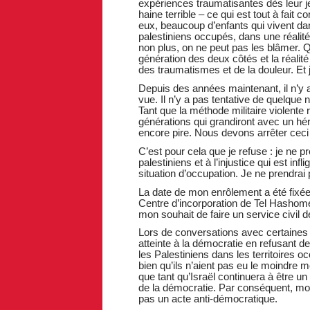
expériences traumatisantes dès leur 
haine terrible – ce qui est tout à fai
eux, beaucoup d’enfants qui vivent dan
palestiniens occupés, dans une réalité
non plus, on ne peut pas les blâmer. 
génération des deux côtés et la réalité 
des traumatismes et de la douleur. Et j
Depuis des années maintenant, il n’y 
vue. Il n’y a pas tentative de quelque 
Tant que la méthode militaire violente
générations qui grandiront avec un hér
encore pire. Nous devons arrêter ceci
C’est pour cela que je refuse : je ne pr
palestiniens et à l’injustice qui est in
situation d’occupation. Je ne prendrai
La date de mon enrôlement a été fixée
Centre d’incorporation de Tel Hashome
mon souhait de faire un service civil
Lors de conversations avec certaines p
atteinte à la démocratie en refusant d
les Palestiniens dans les territoires 
bien qu’ils n’aient pas eu le moindre 
que tant qu’Israël continuera à être un
de la démocratie. Par conséquent, mon r
pas un acte anti-démocratique.