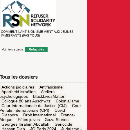
COMMENT L’ANTISIONISME VIENT AUX JEUNES
IMMIGRANTS (PAS TOUS)
Voir le-s sujet-s
Refuzniks
Tous les dossiers
Actions judiciaires
Antifascisme
Apartheid israélien
Ateliers
psychologiques
BlackLivesMatter
Colloque 80 ans Auschwitz
Colonialisme
Cour Internationale de Justice (CIJ)
Cour
Pénale Internationale (CPI)
Covid
Diaspora
Droit international
France-
Afrique
Fêtes juives
Gaza Stories
Georges Ibrahim Abdallah
Génocide
Hassan Diab
JO Paris 2024
Judaïsme -