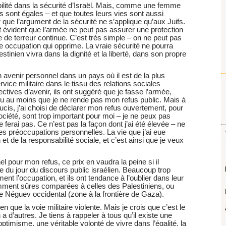
ilité dans la sécurité d’Israël. Mais, comme une femme
 sont égales – et que toutes leurs vies sont aussi
que l’argument de la sécurité ne s’applique qu’aux Juifs.
 et évident que l’armée ne peut pas assurer une protection
e de terreur continue. C’est très simple – on ne peut pas
ne occupation qui opprime. La vraie sécurité ne pourra
stinien vivra dans la dignité et la liberté, dans son propre
n avenir personnel dans un pays où il est de la plus
vice militaire dans le tissu des relations sociales
tives d’avenir, ils ont suggéré que je fasse l’armée,
 au moins que je ne rende pas mon refus public. Mais à
oucis, j’ai choisi de déclarer mon refus ouvertement, pour
ociété, sont trop important pour moi – je ne peux pas
e ferai pas. Ce n’est pas la façon dont j’ai été élevée – ne
préoccupations personnelles. La vie que j’ai eue
et de la responsabilité sociale, et c’est ainsi que je veux
l pour mon refus, ce prix en vaudra la peine si il
re du jour du discours public israélien. Beaucoup trop
ent l’occupation, et ils ont tendance à l’oublier dans leur
emment sûres comparées à celles des Palestiniens, ou
e Néguev occidental (zone à la frontière de Gaza).
n que la voie militaire violente. Mais je crois que c’est le
 a d’autres. Je tiens à rappeler à tous qu’il existe une
’optimisme, une véritable volonté de vivre dans l’égalité, la