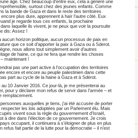
jeune âge. Chez beaucoup d’entre eux, cela a généré une
t compréhensible, surtout chez des jeunes enfants. Comme
s la bande de Gaza et dans le reste des territoires
 encore plus dure, apprennent à haïr l’autre côté. Eux
Quand je regarde tous ces enfants, la prochaine
dans laquelle ils vivent, je ne peux que voir la poursuite
e dis: Assez !
a aucun horizon politique, aucun processus de paix en
nature que ce soit d’apporter la paix à Gaza ou à Sderot.
 règne, nous allons tout simplement avoir d’autres
itage de haine, ce qui ne fera que rendre les choses
 – maintenant !
endrai pas une part active à l’occupation des territoires
fligée encore et encore au peuple palestinien dans cette
 pas part au cycle de la haine à Gaza et à Sdérot.
 au 10 Janvier 2016. Ce jour-là, je me présenterai au
r, pour y déclarer mon refus de servir dans l’armée – et
 de remplacement.
ersonnes auxquelles je tiens, j’ai été accusée de porter
e respecter les lois adoptées par un Parlement élu. Mais
occupés vivent sous la règle du gouvernement d’Israël,
mot à dire dans l’élection de ce gouvernement. Je crois
 pays occupant, il continuera à s’éloigner de plus en plus
efus fait partie de la lutte pour la démocratie – il n’est