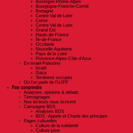
Auvergne-Rhône-Alpes
Bourgogne-Franche-Comté
Bretagne
Centre Val de Loire
Corse
Centre Val de Loire
Grand Est
Hauts-de-France
Île-de-France
Occitanie
Nouvelle-Aquitaine
Pays de la Loire
Provence-Alpes-Côte d'Azur
En Israël-Palestine
Israël
Gaza
Territoires occupés
Où l'on parle de l'UJFP
Pour comprendre
Analyses, opinions & débats
Témoignages
Nos lecteurs nous écrivent
Campagne BDS
Analyses BDS
BDS : Appels et Charte des principes
Pages culturelles
Culture de la solidarité
Culture juive