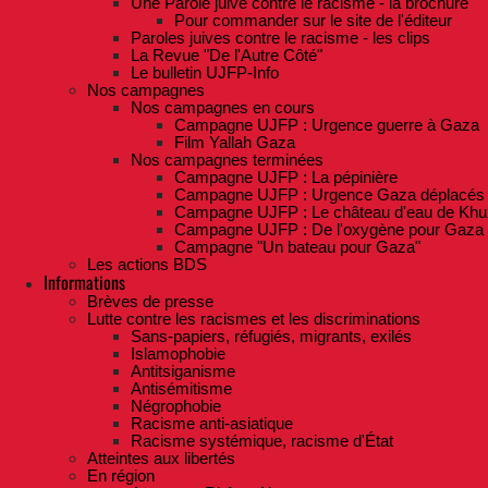
Une Parole juive contre le racisme - la brochure
Pour commander sur le site de l'éditeur
Paroles juives contre le racisme - les clips
La Revue "De l'Autre Côté"
Le bulletin UJFP-Info
Nos campagnes
Nos campagnes en cours
Campagne UJFP : Urgence guerre à Gaza
Film Yallah Gaza
Nos campagnes terminées
Campagne UJFP : La pépinière
Campagne UJFP : Urgence Gaza déplacés
Campagne UJFP : Le château d'eau de Khu
Campagne UJFP : De l'oxygène pour Gaza
Campagne "Un bateau pour Gaza"
Les actions BDS
Informations
Brèves de presse
Lutte contre les racismes et les discriminations
Sans-papiers, réfugiés, migrants, exilés
Islamophobie
Antitsiganisme
Antisémitisme
Négrophobie
Racisme anti-asiatique
Racisme systémique, racisme d'État
Atteintes aux libertés
En région