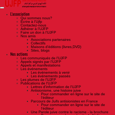
Skip
to
the
content
L'association
Qui sommes nous?
Ecrire à l’Ujfp
Contactez-nous
Adhérer à l’UJFP
Faire un don à l’UJFP
Nos amis
Associations partenaires
Collectifs
Maisons d’éditions (livres,DVD)
Sites, blogs
Nos actions
Les communiqués de l'UJFP
Appels signés par l'UJFP
Appels et manifestations
Les événements
Les événements à venir
Les événements passés
Les plumes de l'UJFP
Publications de l'UJFP
Lettres d'information de l'UJFP
Antisionisme, une histoire juive
Pour commander en ligne sur le site de
l'éditeur
Parcours de Juifs antisionistes en France
Pour commander en ligne sur le site de
l'éditeur
Une Parole juive contre le racisme - la brochure