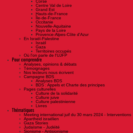
Corse
Centre Val de Loire
Grand Est
Hauts-de-France
Île-de-France
Occitanie
Nouvelle-Aquitaine
Pays de la Loire
Provence-Alpes-Côte d'Azur
En Israël-Palestine
Israël
Gaza
Territoires occupés
Où l'on parle de l'UJFP
Pour comprendre
Analyses, opinions & débats
Témoignages
Nos lecteurs nous écrivent
Campagne BDS
Analyses BDS
BDS : Appels et Charte des principes
Pages culturelles
Culture de la solidarité
Culture juive
Culture palestinienne
Livres
Thématiques
Meeting international juif du 30 mars 2024 - Interventions
Apartheid israélien
Gaza Stories
Judaïsme - Judéité
Sionisme - Antisionisme