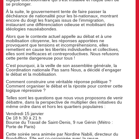
se prolonger.
À la suite, le gouvernement tente de faire passer la
déchéance de nationalité pour les bi-nationaux, montrant
encore du doigt les français issus de l’immigration,
instaurant une différenciation odieuse et mobilisant des
idéologies nauséabondes.
Alors que le contexte actuel appelle au débat et à une
mobilisation citoyenne, les réponses apportées ne
provoquent que tensions et incompréhensions, elles
remettent en cause les libertés individuelles et collectives,
elles sont inefficaces et contreproductives. Nous refusons
cette pente dangereuse pour tous !
C’est pourquoi, à la veille de son assemblée générale, la
Coordination nationale Pas sans Nous, a décidé d’engager
le débat et la mobilisation.
Comment construire une véritable réponse politique ?
Comment organiser le débat et la riposte pour contrer cette
logique répressive ?
Telles sont les questions que nous vous proposons de venir
débattre, dans la perspective de multiplier des initiatives du
même ordre dans et hors les quartiers populaires :
Vendredi 15 janvier
De 18 h 30 à 21 h
Bourse du Travail de Saint-Denis, 9 rue Génin (Métro :
Porte de Paris)
Cette soirée sera animée par Nordine Nabili, directeur du
BondyBlog. Elle est co-organisée avec la revue