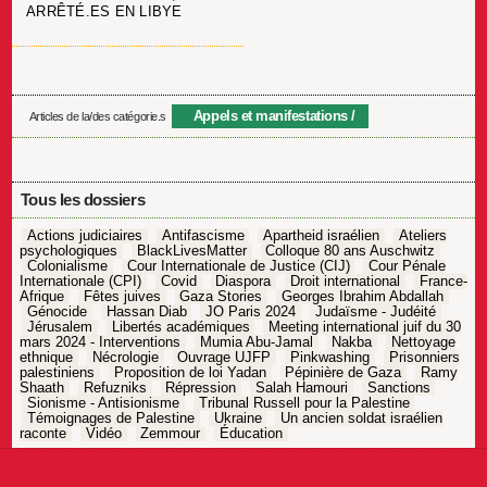
ARRÊTÉ.ES EN LIBYE
Appels et manifestations
Articles de la/des catégorie.s
Tous les dossiers
Actions judiciaires
Antifascisme
Apartheid israélien
Ateliers
psychologiques
BlackLivesMatter
Colloque 80 ans Auschwitz
Colonialisme
Cour Internationale de Justice (CIJ)
Cour Pénale
Internationale (CPI)
Covid
Diaspora
Droit international
France-
Afrique
Fêtes juives
Gaza Stories
Georges Ibrahim Abdallah
Génocide
Hassan Diab
JO Paris 2024
Judaïsme - Judéité
Jérusalem
Libertés académiques
Meeting international juif du 30
mars 2024 - Interventions
Mumia Abu-Jamal
Nakba
Nettoyage
ethnique
Nécrologie
Ouvrage UJFP
Pinkwashing
Prisonniers
palestiniens
Proposition de loi Yadan
Pépinière de Gaza
Ramy
Shaath
Refuzniks
Répression
Salah Hamouri
Sanctions
Sionisme - Antisionisme
Tribunal Russell pour la Palestine
Témoignages de Palestine
Ukraine
Un ancien soldat israélien
raconte
Vidéo
Zemmour
Éducation
Navigation
de
l’article