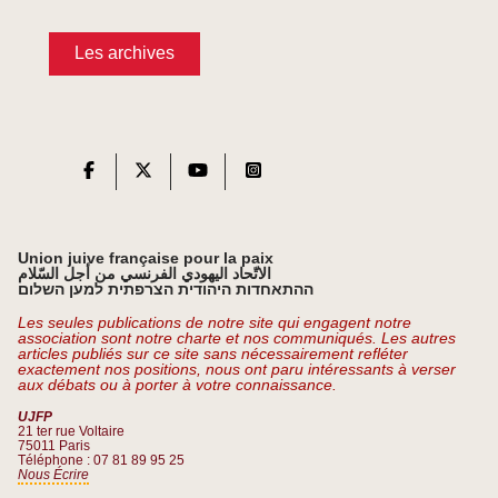
Les archives
Union juive française pour la paix
الاتّحاد اليهودي الفرنسي من أجل السّلام
ההתאחדות היהודית הצרפתית למען השלום
Les seules publications de notre site qui engagent notre
association sont notre charte et nos communiqués. Les autres
articles publiés sur ce site sans nécessairement refléter
exactement nos positions, nous ont paru intéressants à verser
aux débats ou à porter à votre connaissance.
UJFP
21 ter rue Voltaire
75011 Paris
Téléphone : 07 81 89 95 25
Nous Écrire