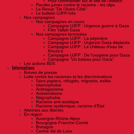
Pour commander sur le site de l'éditeur
Paroles juives contre le racisme - les clips
La Revue "De l'Autre Côté"
Le bulletin UJFP-Info
Nos campagnes
Nos campagnes en cours
Campagne UJFP : Urgence guerre à Gaza
Film Yallah Gaza
Nos campagnes terminées
Campagne UJFP : La pépinière
Campagne UJFP : Urgence Gaza déplacés
Campagne UJFP : Le château d'eau de
Khuza'a
Campagne UJFP : De l'oxygène pour Gaza
Campagne "Un bateau pour Gaza"
Les actions BDS
Informations
Brèves de presse
Lutte contre les racismes et les discriminations
Sans-papiers, réfugiés, migrants, exilés
Islamophobie
Antitsiganisme
Antisémitisme
Négrophobie
Racisme anti-asiatique
Racisme systémique, racisme d'État
Atteintes aux libertés
En région
Auvergne-Rhône-Alpes
Bourgogne-Franche-Comté
Bretagne
Centre Val de Loire