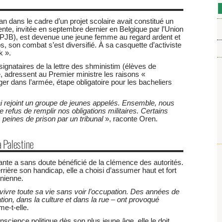
 dans le cadre d’un projet scolaire avait constitué un
cente, invitée en septembre dernier en Belgique par l’Union
(UPJB), est devenue une jeune femme au regard ardent et
, son combat s’est diversifié. À sa casquette d’activiste
k ».
 signataires de la lettre des shministim (élèves de
, adressent au Premier ministre les raisons «
ger dans l’armée, étape obligatoire pour les bacheliers
ai rejoint un groupe de jeunes appelés. Ensemble, nous
e refus de remplir nos obligations militaires. Certains
peines de prison par un tribunal
», raconte Oren.
 Palestine
ante a sans doute bénéficié de la clémence des autorités.
rrière son handicap, elle a choisi d’assumer haut et fort
inienne.
 vivre toute sa vie sans voir l’occupation. Des années de
ion, dans la culture et dans la rue – ont provoqué
me-t‑elle.
cience politique dès son plus jeune âge, elle le doit