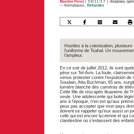
Maxime Perez
09/11/17
Analyses, opin
— thématiques :
Refuzniks
Hostiles à la colonisation, plusieur
l’uniforme de Tsahal. Un mouvement 
l’ampleur.
En ce soir de juillet 2012, ils sont qu
pèse sur Tel-Aviv. La foule, clairsem
venus protester contre l’expulsion de 
Soudain, Atta Buchman, 65 ans, surgit 
lumière blanche des caméras de télévi
Cette fille de rescapés lituaniens de l
seule. Une adolescente qui boite légè
ans à l’époque, n’en est qu’aux prémice
peux pas accepter que mon pays dress
doivent se rappeler qu’eux aussi un jo
celle qui est encore lycéenne et qui 
clandestine où s’entassent des enfant