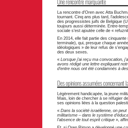
Une rencontre marquante
La rencontre d’Oren avec Atta Buchman
tournant. Cinq ans plus tard, l’adoles
des progressistes juifs de Belgique 
toujours aussi déterminée. Entre-temps
sociale s’est ajoutée celle de « refuzni
En 2014, elle fait partie des cinquante
terminale), qui, presque chaque année
idéologiques » de leur refus de s’enga
des deux sexes.
«
Lorsque j’ai reçu ma convocation, j’
avons rédigé une lettre expliquant notr
d’entre nous ont été condamnés à des 
Des opinions assumées concernant la
Légèrement handicapée, la jeune milit
Mais, loin de chercher à se réfugier de
ses opinions liées à la question palest
«
Dans la société israélienne, on peut
militarisme – dans le système d’éducat
l’absence de tout esprit critique
», affir
Et, si Oren Rimon a développé une cons