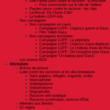
Une Parole juive contre le racisme - la brochure
Pour commander sur le site de l'éditeur
Paroles juives contre le racisme - les clips
La Revue "De l'Autre Côté"
Le bulletin UJFP-Info
Nos campagnes
Nos campagnes en cours
Campagne UJFP : Urgence guerre à Gaza
Film Yallah Gaza
Nos campagnes terminées
Campagne UJFP : La pépinière
Campagne UJFP : Urgence Gaza déplacés
Campagne UJFP : Le château d'eau de Khu
Campagne UJFP : De l'oxygène pour Gaza
Campagne "Un bateau pour Gaza"
Les actions BDS
Informations
Brèves de presse
Lutte contre les racismes et les discriminations
Sans-papiers, réfugiés, migrants, exilés
Islamophobie
Antitsiganisme
Antisémitisme
Négrophobie
Racisme anti-asiatique
Racisme systémique, racisme d'État
Atteintes aux libertés
En région