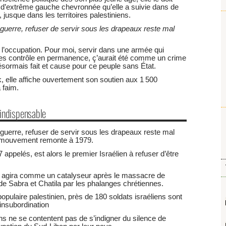
 d’extrême gauche chevronnée qu’elle a suivie dans de
jusque dans les territoires palestiniens.
uerre, refuser de servir sous les drapeaux reste mal
de l’occupation. Pour moi, servir dans une armée qui
t les contrôle en permanence, ç’aurait été comme un crime
désormais fait et cause pour ce peuple sans État.
, elle affiche ouvertement son soutien aux 1 500
 faim.
 indispensable
uerre, refuser de servir sous les drapeaux reste mal
ce mouvement remonte à 1979.
7 appelés, est alors le premier Israélien à refuser d’être
, agira comme un catalyseur après le massacre de
de Sabra et Chatila par les phalanges chrétiennes.
pulaire palestinien, près de 180 soldats israéliens sont
insubordination
ns ne se contentent pas de s’indigner du silence de