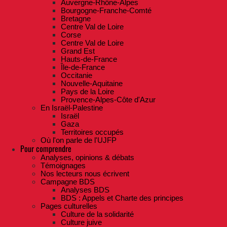
Auvergne-Rhône-Alpes
Bourgogne-Franche-Comté
Bretagne
Centre Val de Loire
Corse
Centre Val de Loire
Grand Est
Hauts-de-France
Île-de-France
Occitanie
Nouvelle-Aquitaine
Pays de la Loire
Provence-Alpes-Côte d'Azur
En Israël-Palestine
Israël
Gaza
Territoires occupés
Où l'on parle de l'UJFP
Pour comprendre
Analyses, opinions & débats
Témoignages
Nos lecteurs nous écrivent
Campagne BDS
Analyses BDS
BDS : Appels et Charte des principes
Pages culturelles
Culture de la solidarité
Culture juive