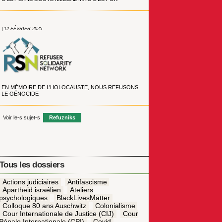
| 12 FÉVRIER 2025
EN MÉMOIRE DE L’HOLOCAUSTE, NOUS REFUSONS
LE GÉNOCIDE
Voir le-s sujet-s
Refuzniks
Tous les dossiers
Actions judiciaires
Antifascisme
Apartheid israélien
Ateliers
psychologiques
BlackLivesMatter
Colloque 80 ans Auschwitz
Colonialisme
Cour Internationale de Justice (CIJ)
Cour
Pénale Internationale (CPI)
Covid