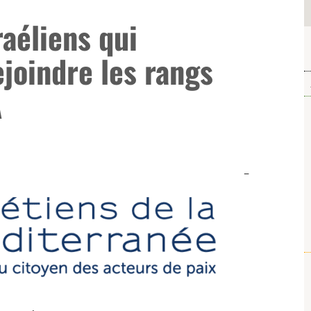
raéliens qui
ejoindre les rangs
A