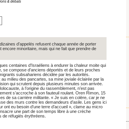
ions & débats
s dizaines d’appelés refusent chaque année de porter
encore minoritaire, mais qui ne fait que prendre de
elques centaines d’Israéliens à endurer la chaleur moite qui
ée, se compose d’anciens déportés et de leurs proches
migrants subsahariens décidée par les autorités.
au milieu des pancartes, sa mine joviale éclairée par la
sion qui scrutent depuis plusieurs minutes son arrivée.
’Holocauste, à l’origine du rassemblement, n’est pas
rement s’accroche à son fauteuil roulant. Oren Rimon, 15
s de sa carrière militante. « Je suis en colère, car je ne
e des murs contre les demandeurs d’asile. Les gens ici
ur ont eu besoin d’une terre d’accueil », clame au micro
consacre une part de son temps libre à une crèche
s de réfugiés érythréens.