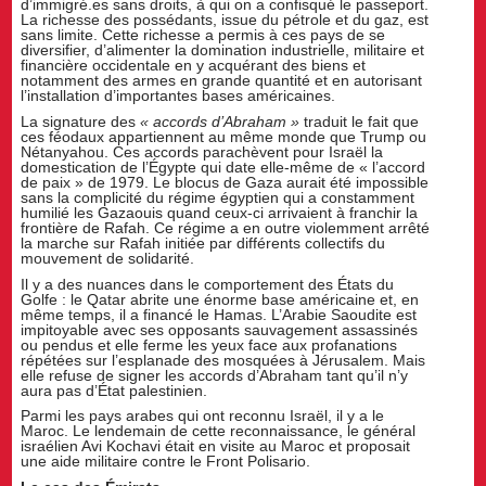
d’immigré.es sans droits, à qui on a confisqué le passeport.
La richesse des possédants, issue du pétrole et du gaz, est
sans limite. Cette richesse a permis à ces pays de se
diversifier, d’alimenter la domination industrielle, militaire et
financière occidentale en y acquérant des biens et
notamment des armes en grande quantité et en autorisant
l’installation d’importantes bases américaines.
La signature des
«
accords d’Abraham »
traduit le fait que
ces féodaux appartiennent au même monde que Trump ou
Nétanyahou. Ces accords parachèvent pour Israël la
domestication de l’Égypte qui date elle-même de « l’accord
de paix » de 1979. Le blocus de Gaza aurait été impossible
sans la complicité du régime égyptien qui a constamment
humilié les Gazaouis quand ceux-ci arrivaient à franchir la
frontière de Rafah. Ce régime a en outre violemment arrêté
la marche sur Rafah initiée par différents collectifs du
mouvement de solidarité.
Il y a des nuances dans le comportement des États du
Golfe : le Qatar abrite une énorme base américaine et, en
même temps, il a financé le Hamas. L’Arabie Saoudite est
impitoyable avec ses opposants sauvagement assassinés
ou pendus et elle ferme les yeux face aux profanations
répétées sur l’esplanade des mosquées à Jérusalem. Mais
elle refuse de signer les accords d’Abraham tant qu’il n’y
aura pas d’État palestinien.
Parmi les pays arabes qui ont reconnu Israël, il y a le
Maroc. Le lendemain de cette reconnaissance, le général
israélien Avi Kochavi était en visite au Maroc et proposait
une aide militaire contre le Front Polisario.