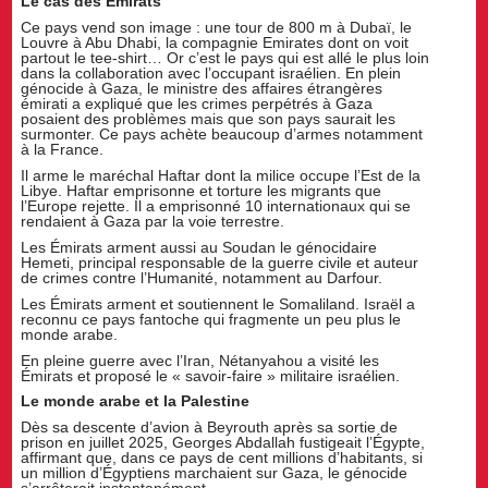
Le cas des Émirats
Ce pays vend son image : une tour de 800 m à Dubaï, le
Louvre à Abu Dhabi, la compagnie Emirates dont on voit
partout le tee-shirt… Or c’est le pays qui est allé le plus loin
dans la collaboration avec l’occupant israélien. En plein
génocide à Gaza, le ministre des affaires étrangères
émirati a expliqué que les crimes perpétrés à Gaza
posaient des problèmes mais que son pays saurait les
surmonter. Ce pays achète beaucoup d’armes notamment
à la France.
Il arme le maréchal Haftar dont la milice occupe l’Est de la
Libye. Haftar emprisonne et torture les migrants que
l’Europe rejette. Il a emprisonné 10 internationaux qui se
rendaient à Gaza par la voie terrestre.
Les Émirats arment aussi au Soudan le génocidaire
Hemeti, principal responsable de la guerre civile et auteur
de crimes contre l’Humanité, notamment au Darfour.
Les Émirats arment et soutiennent le Somaliland. Israël a
reconnu ce pays fantoche qui fragmente un peu plus le
monde arabe.
En pleine guerre avec l’Iran, Nétanyahou a visité les
Émirats et proposé le « savoir-faire » militaire israélien.
Le monde arabe et la Palestine
Dès sa descente d’avion à Beyrouth après sa sortie de
prison en juillet 2025, Georges Abdallah fustigeait l’Égypte,
affirmant que, dans ce pays de cent millions d’habitants, si
un million d’Égyptiens marchaient sur Gaza, le génocide