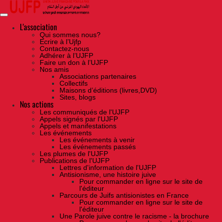
Skip
to
the
content
L'association
Qui sommes nous?
Ecrire à l’Ujfp
Contactez-nous
Adhérer à l’UJFP
Faire un don à l’UJFP
Nos amis
Associations partenaires
Collectifs
Maisons d’éditions (livres,DVD)
Sites, blogs
Nos actions
Les communiqués de l'UJFP
Appels signés par l'UJFP
Appels et manifestations
Les événements
Les événements à venir
Les événements passés
Les plumes de l'UJFP
Publications de l'UJFP
Lettres d'information de l'UJFP
Antisionisme, une histoire juive
Pour commander en ligne sur le site de
l'éditeur
Parcours de Juifs antisionistes en France
Pour commander en ligne sur le site de
l'éditeur
Une Parole juive contre le racisme - la brochure