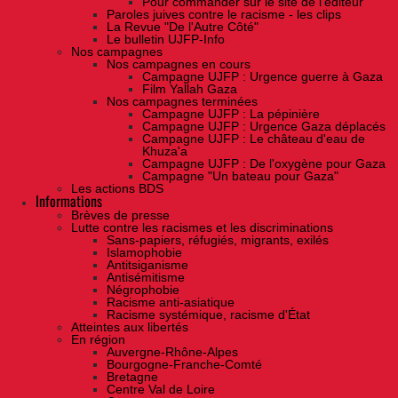
Pour commander sur le site de l'éditeur
Paroles juives contre le racisme - les clips
La Revue "De l'Autre Côté"
Le bulletin UJFP-Info
Nos campagnes
Nos campagnes en cours
Campagne UJFP : Urgence guerre à Gaza
Film Yallah Gaza
Nos campagnes terminées
Campagne UJFP : La pépinière
Campagne UJFP : Urgence Gaza déplacés
Campagne UJFP : Le château d'eau de
Khuza'a
Campagne UJFP : De l'oxygène pour Gaza
Campagne "Un bateau pour Gaza"
Les actions BDS
Informations
Brèves de presse
Lutte contre les racismes et les discriminations
Sans-papiers, réfugiés, migrants, exilés
Islamophobie
Antitsiganisme
Antisémitisme
Négrophobie
Racisme anti-asiatique
Racisme systémique, racisme d'État
Atteintes aux libertés
En région
Auvergne-Rhône-Alpes
Bourgogne-Franche-Comté
Bretagne
Centre Val de Loire