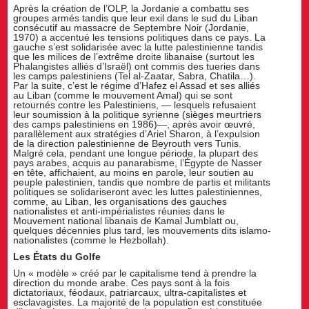
Après la création de l’OLP, la Jordanie a combattu ses
groupes armés tandis que leur exil dans le sud du Liban
consécutif au massacre de Septembre Noir (Jordanie,
1970) a accentué les tensions politiques dans ce pays. La
gauche s’est solidarisée avec la lutte palestinienne tandis
que les milices de l’extrême droite libanaise (surtout les
Phalangistes alliés d’Israël) ont commis des tueries dans
les camps palestiniens (Tel al-Zaatar, Sabra, Chatila…).
Par la suite, c’est le régime d’Hafez el Assad et ses alliés
au Liban (comme le mouvement Amal) qui se sont
retournés contre les Palestiniens, — lesquels refusaient
leur soumission à la politique syrienne (sièges meurtriers
des camps palestiniens en 1986)—, après avoir œuvré,
parallèlement aux stratégies d’Ariel Sharon, à l’expulsion
de la direction palestinienne de Beyrouth vers Tunis.
Malgré cela, pendant une longue période, la plupart des
pays arabes, acquis au panarabisme, l’Égypte de Nasser
en tête, affichaient, au moins en parole, leur soutien au
peuple palestinien, tandis que nombre de partis et militants
politiques se solidariseront avec les luttes palestiniennes,
comme, au Liban, les organisations des gauches
nationalistes et anti-impérialistes réunies dans le
Mouvement national libanais de Kamal Jumblatt ou,
quelques décennies plus tard, les mouvements dits islamo-
nationalistes (comme le Hezbollah).
Les États du Golfe
Un « modèle » créé par le capitalisme tend à prendre la
direction du monde arabe. Ces pays sont à la fois
dictatoriaux, féodaux, patriarcaux, ultra-capitalistes et
esclavagistes. La majorité de la population est constituée