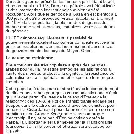
Dans des guerres précédentes menées par l’État d’Israël,
et notamment en 1973, l’arme du pétrole avait été utilisée
et des interventions internationales avaient arrêté
l’occupant. Alors que le génocide à Gaza en est bientôt à 1
000 jours et qu’il a provoqué, vraisemblablement, la mort
de 10 % de la population, la plupart des dirigeants du
monde arabe sont silencieux, complices, voire co-auteurs
du génocide.
L’UJFP dénonce régulièrement la passivité de
gouvernements occidentaux ou leur complicité active à la
politique israélienne, c’est malheureusement aussi le cas
de gouvernements des pays du Moyen-Orient.
La cause palestinienne
Elle a toujours été très populaire auprès des peuples
arabes pour qui la Palestine symbolise les aspirations à
l’unité des mondes arabes, à la dignité, à la résistance au
colonialisme et à l’impérialisme, et l’espoir de leur propre
libération.
Cette popularité a toujours contrasté avec le comportement
de dirigeants arabes pour qui la cause palestinienne n’était
qu’un levier parmi d’autres de la raison d’État et de la
realpolitik
: dès 1948, le Roi de Transjordanie engage ses
troupes dans le cadre d’un accord avec les sionistes, pour
annexer la Cisjordanie et poser la première pierre de son
ambition d’une Grande Syrie arabe sous son propre
leadership. Il n’y aura pas d’État palestinien après la
Nakba, la Cisjordanie sera annexée par la Transjordanie
(qui devient ainsi la Jordanie) et Gaza sera occupée par
l’Égypte.