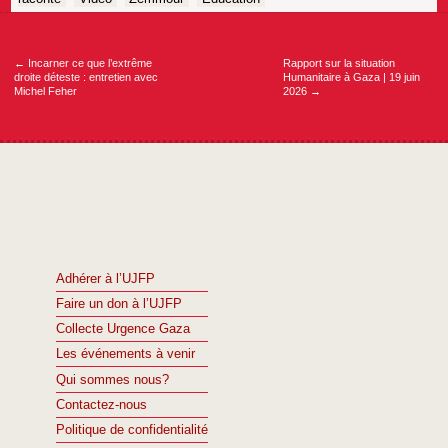
Navigation
de
l’article
←
Incarner ce que l’extrême
Rapport sur la situation
droite déteste : entretien avec
Humanitaire à Gaza | 19 juin
Michel Feher
2026
→
Adhérer à l’UJFP
Faire un don à l’UJFP
Collecte Urgence Gaza
Les événements à venir
Qui sommes nous?
Contactez-nous
Politique de confidentialité