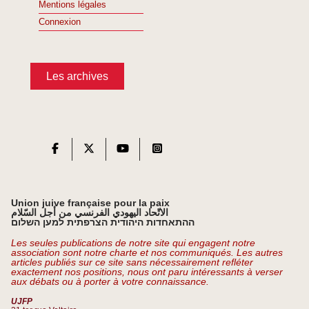
Mentions légales
Connexion
Les archives
Union juive française pour la paix
الاتّحاد اليهودي الفرنسي من أجل السّلام
ההתאחדות היהודית הצרפתית למען השלום
Les seules publications de notre site qui engagent notre
association sont notre charte et nos communiqués. Les autres
articles publiés sur ce site sans nécessairement refléter
exactement nos positions, nous ont paru intéressants à verser
aux débats ou à porter à votre connaissance.
UJFP