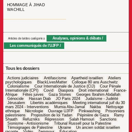
HOMMAGE À JIHAD
WACHILL
Analyses, opinions & débats
Articles de la/des catégorie.s
Les communiqués de l'UJFP
Tous les dossiers
Actions judiciaires
Antifascisme
Apartheid israélien
Ateliers
psychologiques
BlackLivesMatter
Colloque 80 ans Auschwitz
Colonialisme
Cour Internationale de Justice (CIJ)
Cour Pénale
Internationale (CPI)
Covid
Diaspora
Droit international
France-
Afrique
Fêtes juives
Gaza Stories
Georges Ibrahim Abdallah
Génocide
Hassan Diab
JO Paris 2024
Judaïsme - Judéité
Jérusalem
Libertés académiques
Meeting international juif du 30
mars 2024 - Interventions
Mumia Abu-Jamal
Nakba
Nettoyage
ethnique
Nécrologie
Ouvrage UJFP
Pinkwashing
Prisonniers
palestiniens
Proposition de loi Yadan
Pépinière de Gaza
Ramy
Shaath
Refuzniks
Répression
Salah Hamouri
Sanctions
Sionisme - Antisionisme
Tribunal Russell pour la Palestine
Témoignages de Palestine
Ukraine
Un ancien soldat israélien
raconte
Vidéo
Zemmour
Éducation