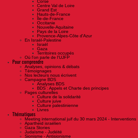
Corse
Centre Val de Loire
Grand Est
Hauts-de-France
Île-de-France
Occitanie
Nouvelle-Aquitaine
Pays de la Loire
Provence-Alpes-Côte d'Azur
En Israël-Palestine
Israël
Gaza
Territoires occupés
Où l'on parle de l'UJFP
Pour comprendre
Analyses, opinions & débats
Témoignages
Nos lecteurs nous écrivent
Campagne BDS
Analyses BDS
BDS : Appels et Charte des principes
Pages culturelles
Culture de la solidarité
Culture juive
Culture palestinienne
Livres
Thématiques
Meeting international juif du 30 mars 2024 - Interventions
Apartheid israélien
Gaza Stories
Judaïsme - Judéité
Sionisme - Antisionisme