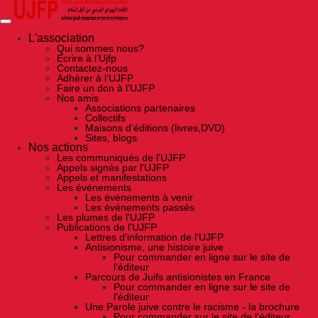
Skip
to
the
content
L'association
Qui sommes nous?
Ecrire à l’Ujfp
Contactez-nous
Adhérer à l’UJFP
Faire un don à l’UJFP
Nos amis
Associations partenaires
Collectifs
Maisons d’éditions (livres,DVD)
Sites, blogs
Nos actions
Les communiqués de l'UJFP
Appels signés par l'UJFP
Appels et manifestations
Les événements
Les événements à venir
Les événements passés
Les plumes de l'UJFP
Publications de l'UJFP
Lettres d'information de l'UJFP
Antisionisme, une histoire juive
Pour commander en ligne sur le site de
l'éditeur
Parcours de Juifs antisionistes en France
Pour commander en ligne sur le site de
l'éditeur
Une Parole juive contre le racisme - la brochure
Pour commander sur le site de l'éditeur