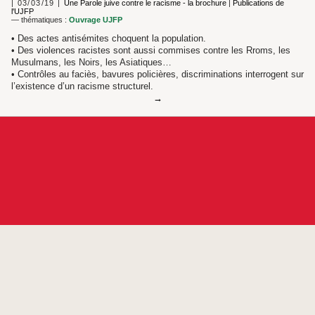
03/03/19
Une Parole juive contre le racisme - la brochure
|
Publications de
l'UJFP
— thématiques :
Ouvrage UJFP
• Des actes antisémites choquent la population.
• Des violences racistes sont aussi commises contre les Rroms, les
Musulmans, les Noirs, les Asiatiques…
• Contrôles au faciès, bavures policières, discriminations interrogent sur
l’existence d’un racisme structurel.