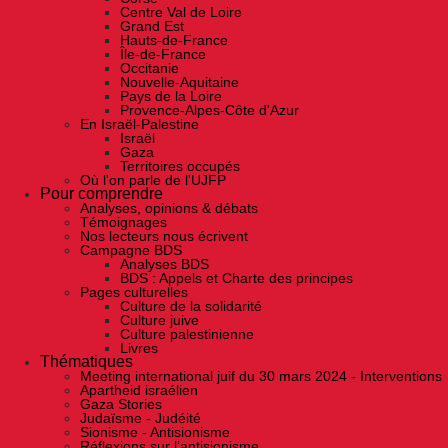
Centre Val de Loire
Grand Est
Hauts-de-France
Île-de-France
Occitanie
Nouvelle-Aquitaine
Pays de la Loire
Provence-Alpes-Côte d'Azur
En Israël-Palestine
Israël
Gaza
Territoires occupés
Où l'on parle de l'UJFP
Pour comprendre
Analyses, opinions & débats
Témoignages
Nos lecteurs nous écrivent
Campagne BDS
Analyses BDS
BDS : Appels et Charte des principes
Pages culturelles
Culture de la solidarité
Culture juive
Culture palestinienne
Livres
Thématiques
Meeting international juif du 30 mars 2024 - Interventions
Apartheid israélien
Gaza Stories
Judaïsme - Judéité
Sionisme - Antisionisme
Réflexions sur l’antisionisme