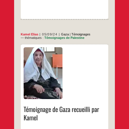
Kamel Elias
05/09/24
Gaza
|
Témoignages
— thématiques :
Témoignages de Palestine
Husam, un hydrologue de Gaza qu’une
amie du CNRS et enseignante à Science Po,
Julie, m’a présenté il y a un an. Il devait
(doit) venir en séjour dans son laboratoire et
je comptais le solliciter pour le projet tant il
est connaisseur de la question de l’eau à
Témoignage
…
Gaza.
de
Gaza
…
recueilli
par
Kamel
Témoignage de Gaza recueilli par
Kamel