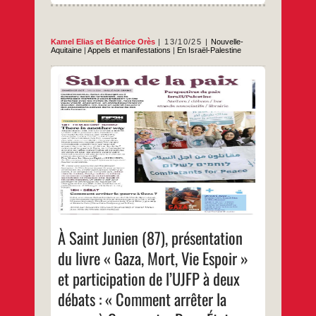
Kamel Elias
et
Béatrice Orès
13/10/25
Nouvelle-
Aquitaine
|
Appels et manifestations
|
En Israël-Palestine
Dans le cadre du Salon de la paix.Avec la
participation de Béatrice Orès de l’UJFP.
…
À Saint Junien (87), présentation
du livre « Gaza, Mort, Vie Espoir »
et participation de l’UJFP à deux
débats : « Comment arrêter la