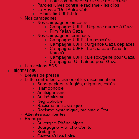
Pour commander sur le site de l'éditeur
Paroles juives contre le racisme - les clips
La Revue "De l'Autre Côté"
Le bulletin UJFP-Info
Nos campagnes
Nos campagnes en cours
Campagne UJFP : Urgence guerre à Gaza
Film Yallah Gaza
Nos campagnes terminées
Campagne UJFP : La pépinière
Campagne UJFP : Urgence Gaza déplacés
Campagne UJFP : Le château d'eau de
Khuza'a
Campagne UJFP : De l'oxygène pour Gaza
Campagne "Un bateau pour Gaza"
Les actions BDS
Informations
Brèves de presse
Lutte contre les racismes et les discriminations
Sans-papiers, réfugiés, migrants, exilés
Islamophobie
Antitsiganisme
Antisémitisme
Négrophobie
Racisme anti-asiatique
Racisme systémique, racisme d'État
Atteintes aux libertés
En région
Auvergne-Rhône-Alpes
Bourgogne-Franche-Comté
Bretagne
Centre Val de Loire