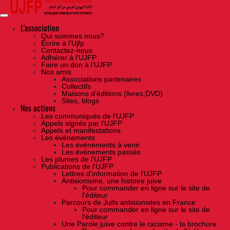
Skip
to
the
content
L'association
Qui sommes nous?
Ecrire à l’Ujfp
Contactez-nous
Adhérer à l’UJFP
Faire un don à l’UJFP
Nos amis
Associations partenaires
Collectifs
Maisons d’éditions (livres,DVD)
Sites, blogs
Nos actions
Les communiqués de l'UJFP
Appels signés par l'UJFP
Appels et manifestations
Les événements
Les événements à venir
Les événements passés
Les plumes de l'UJFP
Publications de l'UJFP
Lettres d'information de l'UJFP
Antisionisme, une histoire juive
Pour commander en ligne sur le site de
l'éditeur
Parcours de Juifs antisionistes en France
Pour commander en ligne sur le site de
l'éditeur
Une Parole juive contre le racisme - la brochure