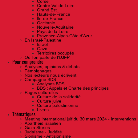
Corse
Centre Val de Loire
Grand Est
Hauts-de-France
Île-de-France
Occitanie
Nouvelle-Aquitaine
Pays de la Loire
Provence-Alpes-Côte d'Azur
En Israël-Palestine
Israël
Gaza
Territoires occupés
Où l'on parle de l'UJFP
Pour comprendre
Analyses, opinions & débats
Témoignages
Nos lecteurs nous écrivent
Campagne BDS
Analyses BDS
BDS : Appels et Charte des principes
Pages culturelles
Culture de la solidarité
Culture juive
Culture palestinienne
Livres
Thématiques
Meeting international juif du 30 mars 2024 - Interventions
Apartheid israélien
Gaza Stories
Judaïsme - Judéité
Sionisme - Antisionisme