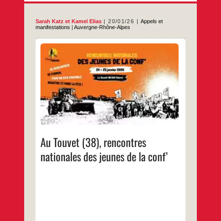
Sarah Katz
et
Kamel Elias
20/01/26
Appels et
manifestations
|
Auvergne-Rhône-Alpes
Dans le cadre des rencontres des jeunes de
la confédération paysanne, les 24 et 25
janvier, l’après-midi sera consacrée à un
temps pour la Palestine. Kamel et Sarah
interviendront sur Gaza, la Cisjordanie sera
présente par les comptes-rendus de
cueilleurs d’olives lors de la dernière récolte.
…
Au Touvet (38), rencontres
nationales des jeunes de la conf’