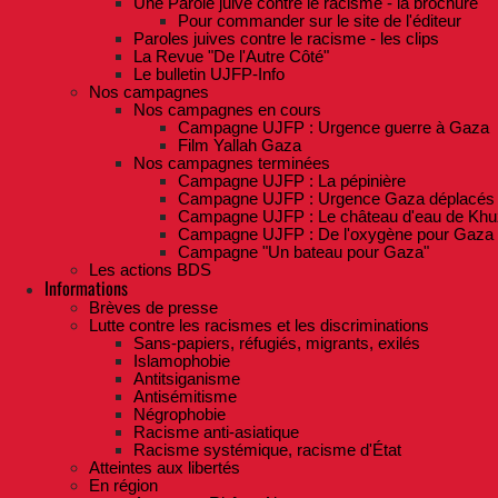
Une Parole juive contre le racisme - la brochure
Pour commander sur le site de l'éditeur
Paroles juives contre le racisme - les clips
La Revue "De l'Autre Côté"
Le bulletin UJFP-Info
Nos campagnes
Nos campagnes en cours
Campagne UJFP : Urgence guerre à Gaza
Film Yallah Gaza
Nos campagnes terminées
Campagne UJFP : La pépinière
Campagne UJFP : Urgence Gaza déplacés
Campagne UJFP : Le château d'eau de Khu
Campagne UJFP : De l'oxygène pour Gaza
Campagne "Un bateau pour Gaza"
Les actions BDS
Informations
Brèves de presse
Lutte contre les racismes et les discriminations
Sans-papiers, réfugiés, migrants, exilés
Islamophobie
Antitsiganisme
Antisémitisme
Négrophobie
Racisme anti-asiatique
Racisme systémique, racisme d'État
Atteintes aux libertés
En région