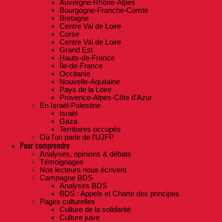
Auvergne-Rhône-Alpes
Bourgogne-Franche-Comté
Bretagne
Centre Val de Loire
Corse
Centre Val de Loire
Grand Est
Hauts-de-France
Île-de-France
Occitanie
Nouvelle-Aquitaine
Pays de la Loire
Provence-Alpes-Côte d'Azur
En Israël-Palestine
Israël
Gaza
Territoires occupés
Où l'on parle de l'UJFP
Pour comprendre
Analyses, opinions & débats
Témoignages
Nos lecteurs nous écrivent
Campagne BDS
Analyses BDS
BDS : Appels et Charte des principes
Pages culturelles
Culture de la solidarité
Culture juive