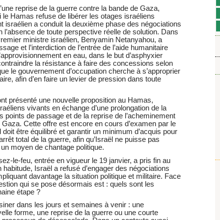
’une reprise de la guerre contre la bande de Gaza,
 si le Hamas refuse de libérer les otages israéliens
t israélien a conduit la deuxième phase des négociations
 l’absence de toute perspective réelle de solution. Dans
Premier ministre israélien, Benyamin Netanyahou, a
age et l’interdiction de l’entrée de l’aide humanitaire
’approvisionnement en eau, dans le but d’asphyxier
ontraindre la résistance à faire des concessions selon
e que le gouvernement d’occupation cherche à s’approprier
ire, afin d’en faire un levier de pression dans toute
ont présenté une nouvelle proposition au Hamas,
israéliens vivants en échange d’une prolongation de la
es points de passage et de la reprise de l’acheminement
e Gaza. Cette offre est encore en cours d’examen par le
oit être équilibré et garantir un minimum d’acquis pour
rrêt total de la guerre, afin qu’Israël ne puisse pas
 un moyen de chantage politique.
-le-feu, entrée en vigueur le 19 janvier, a pris fin au
abitude, Israël a refusé d’engager des négociations
iquant davantage la situation politique et militaire. Face
uestion qui se pose désormais est : quels sont les
haine étape ?
iner dans les jours et semaines à venir : une
elle forme, une reprise de la guerre ou une courte