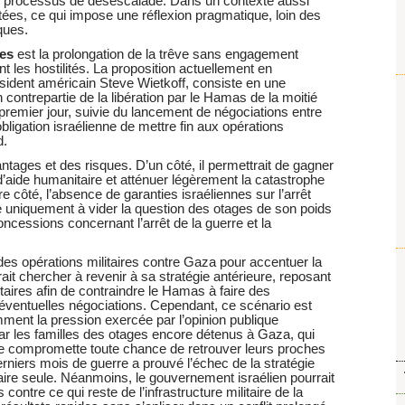
 au processus de désescalade. Dans un contexte aussi
itées, ce qui impose une réflexion pragmatique, loin des
ques.
les
est la prolongation de la trêve sans engagement
nt les hostilités. La proposition actuellement en
ésident américain Steve Wietkoff, consiste en une
n contrepartie de la libération par le Hamas de la moitié
premier jour, suivie du lancement de négociations entre
ligation israélienne de mettre fin aux opérations
d.
ntages et des risques. D’un côté, il permettrait de gagner
aide humanitaire et atténuer légèrement la catastrophe
e côté, l’absence de garanties israéliennes sur l’arrêt
che uniquement à vider la question des otages de son poids
concessions concernant l’arrêt de la guerre et la
 des opérations militaires contre Gaza pour accentuer la
rait chercher à revenir à sa stratégie antérieure, reposant
itaires afin de contraindre le Hamas à faire des
éventuelles négociations. Cependant, ce scénario est
mment la pression exercée par l’opinion publique
par les familles des otages encore détenus à Gaza, qui
 ne compromette toute chance de retrouver leurs proches
erniers mois de guerre a prouvé l’échec de la stratégie
taire seule. Néanmoins, le gouvernement israélien pourrait
contre ce qui reste de l’infrastructure militaire de la