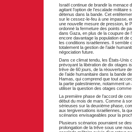
Israël continue de brandir la menace d
agitant l’option de l’escalade militaire
détenus dans la bande. Cet entêtemen
sur le cessez-le-feu à une impasse, en
une nouvelle mesure de pression, le 
ordonné la fermeture des points de pass
dans Gaza, en plus de la coupure de l
encore davantage la population et de c
les conditions israéliennes. Il sembl
totalement la gestion de l’aide humanita
négociation future.
Dans ce climat tendu, les États-Unis 
prévoyant la libération de dix otages 
trêve de 60 jours, de la réouverture d
de l’aide humanitaire dans la bande d
Hamas, qui comprend que tout accord d
la partie palestinienne, notamment un a
utiliser la question des otages comme
La première phase de l’accord de cessez
début du mois de mars. Comme à son h
sérieuses sur la deuxième phase, compl
aux tergiversations israéliennes, la q
scénarios envisageables pour la proc
Plusieurs scénarios pourraient se dess
prolongation de la trêve sous une nouv