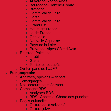
Auvergne-Rhône-Alpes
Bourgogne-Franche-Comté
Bretagne
Centre Val de Loire
Corse
Centre Val de Loire
Grand Est
Hauts-de-France
Île-de-France
Occitanie
Nouvelle-Aquitaine
Pays de la Loire
Provence-Alpes-Côte d'Azur
En Israël-Palestine
Israël
Gaza
Territoires occupés
Où l'on parle de l'UJFP
Pour comprendre
Analyses, opinions & débats
Témoignages
Nos lecteurs nous écrivent
Campagne BDS
Analyses BDS
BDS : Appels et Charte des principes
Pages culturelles
Culture de la solidarité
Culture juive