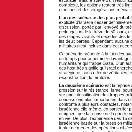
escalade militaire suivie d’un retour
complexe, les options restent très lim
émotions et des exagérations médiati
L’un des scénarios les plus probab
explicite d’Israël à cesser définitiveme
discussion, portée par l’envoyé du pr
prolongation de la trêve de 50 jours, e
des otages vivants et décédés dès le 
les deux parties. Cependant, aucune ob
militaires n’est incluse dans cet accor
Ce scénario présente à la fois des ava
du temps pour acheminer davantage d’
humanitaire qui frappe Gaza. D’un autr
des hostilités signifie qu’Israël cher
stratégique, sans offrir de véritables 
reconstruction du territoire.
Le deuxième scénario
est la reprise
pression sur la résistance. Israël pour
sur une intensification des frappes mil
concessions plus importantes dans d’
confronté à plusieurs obstacles, nota
israélienne elle-même, en particulier 
craignent que la reprise de la guerre
en vie. De plus, l’expérience des 15 d
israélienne basée sur la pression mili
tenter de mener des opérations ciblées 