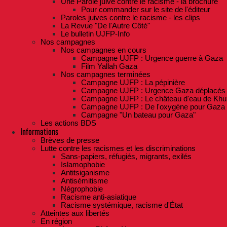
Une Parole juive contre le racisme - la brochure
Pour commander sur le site de l'éditeur
Paroles juives contre le racisme - les clips
La Revue "De l'Autre Côté"
Le bulletin UJFP-Info
Nos campagnes
Nos campagnes en cours
Campagne UJFP : Urgence guerre à Gaza
Film Yallah Gaza
Nos campagnes terminées
Campagne UJFP : La pépinière
Campagne UJFP : Urgence Gaza déplacés
Campagne UJFP : Le château d'eau de Khu
Campagne UJFP : De l'oxygène pour Gaza
Campagne "Un bateau pour Gaza"
Les actions BDS
Informations
Brèves de presse
Lutte contre les racismes et les discriminations
Sans-papiers, réfugiés, migrants, exilés
Islamophobie
Antitsiganisme
Antisémitisme
Négrophobie
Racisme anti-asiatique
Racisme systémique, racisme d'État
Atteintes aux libertés
En région