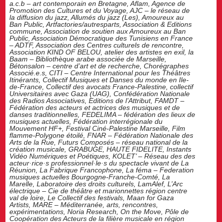
a.c.b – art contemporain en Bretagne, Aflam, Agence de
Promotion des Cultures et du Voyage, AJC – le réseau de
la diffusion du jazz, Allumés du jazz (Les), Amoureux au
Ban Public, Artfactories/autresparts, Association & Editions
commune, Association de soutien aux Amoureux au Ban
Public, Association Démocratique des Tunisiens en France
– ADTF, Association des Centres culturels de rencontre,
Association KIND OF BELOU, atelier des artistes en exil,
la
Baam – Bibliothèque arabe associée de Marseille,
Bétonsalon – centre d’art et de recherche, Chorégraphes
Associé.e.s, CITI – Centre International pour les Théâtres
Itinérants, Collectif Musiques et Danses du monde en Ile-
de-France, Collectif des avocats France-Palestine, collectif
Universitaires avec Gaza (UAG), Confédération Nationale
des Radios Associatives, Editions de l’Attribut, FAMDT –
Fédération des acteurs et actrices des musiques et de
danses traditionnelles, FEDELIMA – fédération des lieux de
musiques actuelles, Fédération interrégionale du
Mouvement HF+, Festival Ciné-Palestine Marseille, Film
flamme-Polygone étoilé, FNAR – Fédération Nationale des
Arts de la Rue, Futurs Composés – réseau national de la
création musicale, GRABUGE, HAUTE FIDELITE, Instants
Vidéo Numériques et Poétiques, KOLET’ – Réseau des des
acteur·rice·s professionnel·le·s du spectacle vivant de La
Réunion, La Fabrique Francophone, La féma – Federation
musiques actuelles Bourgogne-Franche-Comté, La
Marelle, Laboratoire des droits culturels, LamAlef, L’Arc
électrique – Cie de théâtre et marionnettes région centre
val de loire, Le Collectif des festivals, Maan for Gaza
Artists, MARE – Méditerranée, arts, rencontres,
expérimentations, Noria Research, On the Move, Pôle de
Coopération des Acteurs de la filière musicale en région