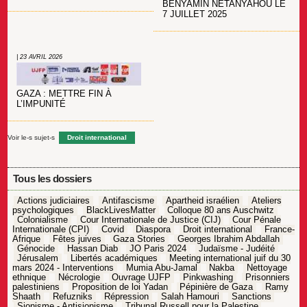
BENYAMIN NETANYAHOU LE
7 JUILLET 2025
| 23 AVRIL 2026
GAZA : METTRE FIN À
L’IMPUNITÉ
Voir le-s sujet-s
Droit international
Tous les dossiers
Actions judiciaires
Antifascisme
Apartheid israélien
Ateliers
psychologiques
BlackLivesMatter
Colloque 80 ans Auschwitz
Colonialisme
Cour Internationale de Justice (CIJ)
Cour Pénale
Internationale (CPI)
Covid
Diaspora
Droit international
France-
Afrique
Fêtes juives
Gaza Stories
Georges Ibrahim Abdallah
Génocide
Hassan Diab
JO Paris 2024
Judaïsme - Judéité
Jérusalem
Libertés académiques
Meeting international juif du 30
mars 2024 - Interventions
Mumia Abu-Jamal
Nakba
Nettoyage
ethnique
Nécrologie
Ouvrage UJFP
Pinkwashing
Prisonniers
palestiniens
Proposition de loi Yadan
Pépinière de Gaza
Ramy
Shaath
Refuzniks
Répression
Salah Hamouri
Sanctions
Sionisme - Antisionisme
Tribunal Russell pour la Palestine