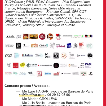
PACA/Corse ( PAM), PRMA Réunion – Pôle Régional des
Musiques Actuelles de la Réunion, REF-Réseau Euromed
France, Réfugiés Bienvenue, Seize Mille réseau art
contemporain Bourgogne – Franche-Comté, SFA-CGT –
Syndicat français des artistes-interprètes CGT, SMA –
Syndicat des Musiques Actuelles, SNAM-CGT, Technopol,
UFISC – Union Fédérale d’Intervention des Structures
Culturelles, Vedanity Affair – Musique et surdité
Contacts presse / Avocates:
Me Lyne HAIGAR, avocate au Barreau de Paris
–
**
@
********
at.com
/ 06 29 67 05 90
Me Marion GROLLEAU
Me Julia Basile – avocate au Barreau de Paris
–
co
*****
@
**********
le.com
/ 06 29 50 88 66