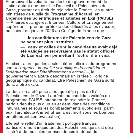
Poursuivant la volonté manifeste du gouvernement de
limiter autant que possible l’accueil de Palestiniens de
Gaza, pourtant en droit de rejoindre la France, les quatre
ministères de tutelle du
Programme d’Accueil en
Urgence des Scientifiques et artistes en Exil (PAUSE)
— Affaires étrangères, Intérieur, Culture et Enseignement
supérieur — prenant prétexte des difficultés à les évacuer,
notifiaient en janvier 2026 au Collège de France que :
les candidatures de Palestiniens de Gaza
ne seraient plus instruites
ceux et celles dont la candidature avait déjà
été validée ne recevraient pas le statut officiel
de Lauréat leur permettant l’octroi d’un visa
En clair : alors que les seuls critères officiels du programme
sont «
l’urgence, la qualité scientifique du candidat et
l’adéquation avec l’établissement d’accueil »
, le
gouvernement y ajoute désormais un critère : l’origine
géographique du candidat. Être Palestinien de Gaza suffit
donc à être exclu.
La décision a été prise alors que déjà plus de 87
Palestiniens de Gaza, Lauréats ou candidats validés du
programme PAUSE, attendent de rejoindre la France,
parfois depuis plus d’un an et demi dans des conditions
inhumaines et sous les bombardements quotidiens (parmi
eux, l’architecte Ahmed Shamia est mort sous les bombes
en attendant son évacuation).
Elle est le reflet d’un traitement politique français
particulièrement inquiétant des Palestiniens qui s’est déjà
illustré à de multiples reprises depuis le début du