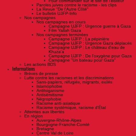
Pour commander sur le site de l'éditeur
Paroles juives contre le racisme - les clips
La Revue "De l'Autre Côté"
Le bulletin UJFP-Info
Nos campagnes
Nos campagnes en cours
Campagne UJFP : Urgence guerre à Gaza
Film Yallah Gaza
Nos campagnes terminées
Campagne UJFP : La pépinière
Campagne UJFP : Urgence Gaza déplacés
Campagne UJFP : Le château d'eau de
Khuza'a
Campagne UJFP : De l'oxygène pour Gaza
Campagne "Un bateau pour Gaza"
Les actions BDS
Informations
Brèves de presse
Lutte contre les racismes et les discriminations
Sans-papiers, réfugiés, migrants, exilés
Islamophobie
Antitsiganisme
Antisémitisme
Négrophobie
Racisme anti-asiatique
Racisme systémique, racisme d'État
Atteintes aux libertés
En région
Auvergne-Rhône-Alpes
Bourgogne-Franche-Comté
Bretagne
Centre Val de Loire