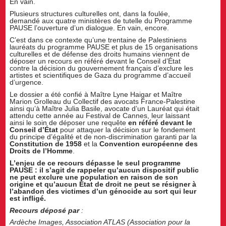
En vain.
Plusieurs structures culturelles ont, dans la foulée,
demandé aux quatre ministères de tutelle du Programme
PAUSE l’ouverture d’un dialogue. En vain, encore.
C’est dans ce contexte qu’une trentaine de Palestiniens
lauréats du programme PAUSE et plus de 15 organisations
culturelles et de défense des droits humains viennent de
déposer un recours en référé devant le Conseil d’État
contre la décision du gouvernement français d’exclure les
artistes et scientifiques de Gaza du programme d’accueil
d’urgence.
Le dossier a été confié à Maître Lyne Haigar et Maître
Marion Grolleau du Collectif des avocats France-Palestine
ainsi qu’à Maître Julia Basile, avocate d’un Lauréat qui était
attendu cette année au Festival de Cannes, leur laissant
ainsi le soin de déposer une requête
en référé devant le
Conseil d’État
pour attaquer la décision sur le fondement
du principe d’égalité et de non-discrimination garanti par la
Constitution de 1958
et la
Convention européenne des
Droits de l’Homme
.
L’enjeu de ce recours dépasse le seul programme
PAUSE : il s’agit de rappeler qu’aucun dispositif public
ne peut exclure une population en raison de son
origine et qu’aucun État de droit ne peut se résigner à
l’abandon des victimes d’un génocide au sort qui leur
est infligé.
Recours déposé par
:
Ardèche Images, Association ATLAS (Association pour la