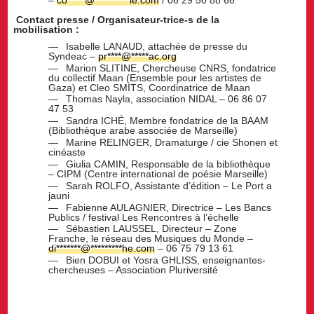
Contact presse / Organisateur-trice-s de la
mobilisation :
Isabelle LANAUD, attachée de presse du
Syndeac –
pr
****
@
*****
ac.org
Marion SLITINE, Chercheuse CNRS, fondatrice
du collectif Maan (Ensemble pour les artistes de
Gaza) et Cleo SMITS, Coordinatrice de Maan
Thomas Nayla, association NIDAL – 06 86 07
47 53
Sandra ICHÉ, Membre fondatrice de la BAAM
(Bibliothèque arabe associée de Marseille)
Marine RELINGER, Dramaturge / cie Shonen et
cinéaste
Giulia CAMIN, Responsable de la bibliothèque
– CIPM (Centre international de poésie Marseille)
Sarah ROLFO, Assistante d’édition – Le Port a
jauni
Fabienne AULAGNIER, Directrice – Les Bancs
Publics / festival Les Rencontres à l’échelle
Sébastien LAUSSEL, Directeur – Zone
Franche, le réseau des Musiques du Monde –
di
*******
@
*********
he.com
– 06 75 79 13 61
Bien DOBUI et Yosra GHLISS, enseignantes-
chercheuses – Association Pluriversité