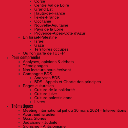
Corse
Centre Val de Loire
Grand Est
Hauts-de-France
Île-de-France
Occitanie
Nouvelle-Aquitaine
Pays de la Loire
Provence-Alpes-Côte d'Azur
En Israël-Palestine
Israël
Gaza
Territoires occupés
Où l'on parle de l'UJFP
Pour comprendre
Analyses, opinions & débats
Témoignages
Nos lecteurs nous écrivent
Campagne BDS
Analyses BDS
BDS : Appels et Charte des principes
Pages culturelles
Culture de la solidarité
Culture juive
Culture palestinienne
Livres
Thématiques
Meeting international juif du 30 mars 2024 - Interventions
Apartheid israélien
Gaza Stories
Judaïsme - Judéité
Sionisme - Antisionisme