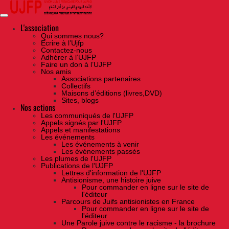
Skip
to
the
content
L'association
Qui sommes nous?
Ecrire à l’Ujfp
Contactez-nous
Adhérer à l’UJFP
Faire un don à l’UJFP
Nos amis
Associations partenaires
Collectifs
Maisons d’éditions (livres,DVD)
Sites, blogs
Nos actions
Les communiqués de l'UJFP
Appels signés par l'UJFP
Appels et manifestations
Les événements
Les événements à venir
Les événements passés
Les plumes de l'UJFP
Publications de l'UJFP
Lettres d'information de l'UJFP
Antisionisme, une histoire juive
Pour commander en ligne sur le site de
l'éditeur
Parcours de Juifs antisionistes en France
Pour commander en ligne sur le site de
l'éditeur
Une Parole juive contre le racisme - la brochure