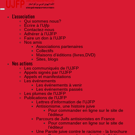
Skip
to
the
content
L'association
Qui sommes nous?
Ecrire à l’Ujfp
Contactez-nous
Adhérer à l’UJFP
Faire un don à l’UJFP
Nos amis
Associations partenaires
Collectifs
Maisons d’éditions (livres,DVD)
Sites, blogs
Nos actions
Les communiqués de l'UJFP
Appels signés par l'UJFP
Appels et manifestations
Les événements
Les événements à venir
Les événements passés
Les plumes de l'UJFP
Publications de l'UJFP
Lettres d'information de l'UJFP
Antisionisme, une histoire juive
Pour commander en ligne sur le site de
l'éditeur
Parcours de Juifs antisionistes en France
Pour commander en ligne sur le site de
l'éditeur
Une Parole juive contre le racisme - la brochure