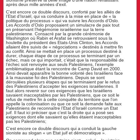
après deux mille années d’exil.
C’est encore ce double discours, conforté par les alliés de
l’Etat d’Israël, qui va conduire à la mise en place de « la
politique du processus » qui va suivre les Accords d’Oslo.
Les Accords d’Oslo proposaient un simulacre de paix tout
en préservant l’hégémonie israélienne sur la terre
palestinienne. Consacré par la grande cérémonie de
Washington où Rabin et Arafat se retrouvaient sous la
houlette du président des Etats-Unis Clinton, les Accords
allaient être suivis de « négociations » destinés à mettre fin
au conflit. Ainsi se mettait en place un processus destiné à
durer, chaque étape de ce processus se terminant par un
échec, mais ce qui importait, c’était que la responsabilité de
l’échec soit renvoyée aux seuls Palestiniens, l’exemple
emblématique étant la rencontre de Camp David en 2000.
Ainsi devait apparaître la bonne volonté des Israéliens face
à la mauvaise foi des Palestiniens. Depuis se sont
déroulées plusieurs étapes qui se terminaient par le refus
des Palestiniens d’accepter les exigences israéliennes. Il
faut alors revenir sur ces exigences que les Israéliens
savaient inacceptables par les Palestiniens, que ce soit le
refus de mettre fin à cette conquête du territoire que l’on
appelle la colonisation ou que ce soit la demande faite aux
Palestiniens de reconnaître l’Etat d’Israël comme un Etat
juif. Il faut ici préciser que c’est la droite qui a posé ses
exigences dont elle savaient qu’elles étaient inacceptables
pas les Palestiniens;
C’est encore ce double discours qui a conduit la gauche
sioniste au slogan « un Etat juif et démocratique ».