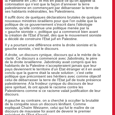
la Palestine en 1967 et mis en place ce qu’on appelle la
colonisation qui n’est que la façon d’annexer la terre
palestinienne en commençant par débarrasser la terre de
ses habitants indésirables, les Palestiniens.
Il suffit donc de quelques déclarations brutales de quelques
nouveaux ministres israéliens pour que l’on oublie que la
politique de ce gouvernement s’inscrit dans l’idéologie
sioniste, qu’elle continue une politique menée par la
« gauche sioniste », politique qui a commencé bien avant
la création de l’Etat d’Israël, dès que le mouvement sioniste
a décidé de construire l’Etat juif en Palestine.
Il y a pourtant une différence entre la droite sioniste et la
gauche sioniste, c’est le discours.
A droite, un discours cynique, discours qui a le mérite de la
clarté. Ce discours a commencé avec Jabotinsky, le père
de la droite israélienne. Jabotinsky avait compris que les
habitants de la Palestine n’accepteraient jamais que leur
pays deviennent le territoire d’un Etat étranger et il en avait
conclu que la guerre était la seule solution ; c’est cette
politique que préconisent ses héritiers avec comme objectif
celui de débarrasser la terre de l’Etat juif de toute présence
palestinienne. A la froideur cynique du discours de leur
père spirituel, ils ont ajouté le racisme contre les
Palestiniens comme si ce racisme valait justification de leur
discours.
A gauche au contraire, on a cherché à occulter la brutalité
de la conquête sous un discours lénifiant. Comme
expliquait Chaïm Weizamn, celui qui fut le maître de ce
discours de mauvaise foi avant de devenir le premier
président de l’Etat d’Israël :