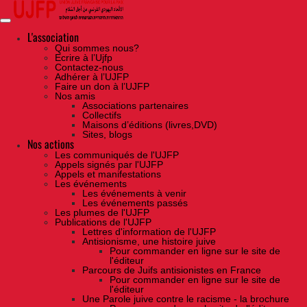
Skip
to
the
content
L'association
Qui sommes nous?
Ecrire à l’Ujfp
Contactez-nous
Adhérer à l’UJFP
Faire un don à l’UJFP
Nos amis
Associations partenaires
Collectifs
Maisons d’éditions (livres,DVD)
Sites, blogs
Nos actions
Les communiqués de l'UJFP
Appels signés par l'UJFP
Appels et manifestations
Les événements
Les événements à venir
Les événements passés
Les plumes de l'UJFP
Publications de l'UJFP
Lettres d'information de l'UJFP
Antisionisme, une histoire juive
Pour commander en ligne sur le site de
l'éditeur
Parcours de Juifs antisionistes en France
Pour commander en ligne sur le site de
l'éditeur
Une Parole juive contre le racisme - la brochure