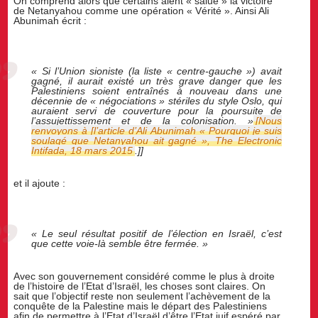
On comprend alors que certains aient « salué » la victoire
de Netanyahou comme une opération « Vérité ». Ainsi Ali
Abunimah écrit :
« Si l’Union sioniste (la liste « centre-gauche ») avait
gagné, il aurait existé un très grave danger que les
Palestiniens soient entraînés à nouveau dans une
décennie de « négociations » stériles du style Oslo, qui
auraient servi de couverture pour la poursuite de
l’assujettissement et de la colonisation. »
[Nous
renvoyons à [l’article d’Ali Abunimah « Pourquoi je suis
soulagé que Netanyahou ait gagné »,
The Electronic
Intifada
, 18 mars 2015
.]]
et il ajoute :
« Le seul résultat positif de l’élection en Israël, c’est
que cette voie-là semble être fermée. »
Avec son gouvernement considéré comme le plus à droite
de l’histoire de l’Etat d’Israël, les choses sont claires. On
sait que l’objectif reste non seulement l’achèvement de la
conquête de la Palestine mais le départ des Palestiniens
afin de permettre à l’Etat d’Israël d’être l’Etat juif espéré par