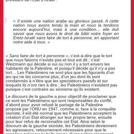
« Il existe une nation arabe au glorieux passé. A cette
nation nous avons tendu la main et nous la tendons
encore aujourd’hui, mais à une condition… elle doit
savoir que nous avons le droit de bâtir notre foyer en
Eretz-Israël sans faire de tort à personne, en apportant
notre aide à tous. »
« Sans faire de tort à personne »
, c’est-à-dire que le tort
que nous faisons n’existe pas et tout est dit ; c’est
Weizmann qui décide si oui ou non il y a tort envers les
habitants de la Palestine, et puisqu’il décide qu’il n’y a pas
tort… Les Palestiniens ne sont plus que les figurants d’un
jeu qui ne les concerne plus, d’un jeu dont ils sont
condamnés à n’être que les spectateurs passifs et sur
lesquels ils n’ont rien à dire ; les Palestiniens n’existent pas
puisque c’est contraire au sionisme qu’ils existent.
Le discours de la gauche a pour objectif de proclamer que
ce sont les Palestiniens qui sont responsables du conflit,
d’abord pour avoir refusé le partage de la Palestine
proposé par l’ONU en 1947, comme si, face à la conquête
sioniste, il eût été normal que les Palestiniens acceptent la
création d’un Etat étranger sur leur propre terre, ensuite
pour leur refus de reconnaître cet Etat. Ainsi selon le
discours de la gauche sioniste, les Palestiniens deviennent
les agresseurs, retournement nécessaire pour que le
sionisme préserve la belle image d’une nation renaissant