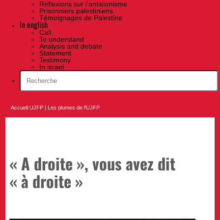
Réflexions sur l’antisionisme
Prisonniers palestiniens
Témoignages de Palestine
In english
Call
To understand
Analysis and debate
Statement
Testimony
In israel
Accueil UJFP
|
Les plumes de l'UJFP
« A droite », vous avez dit
« à droite »