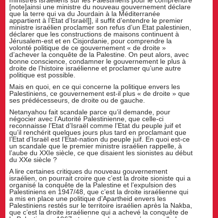
ministres israéliens sur les Palestiniens pour le comprendre
[note]ainsi une ministre du nouveau gouvernement déclare
que la terre qui va du Jourdain à la Méditerranée
appartient à l’Etat d’Israël]], il suffit d’entendre le premier
ministre israélien proclamer son refus d’un Etat palestinien,
déclarer que les constructions de maisons continuent à
Jérusalem-est et en Cisjordanie, pour comprendre la
volonté politique de ce gouvernement « de droite »
d’achever la conquête de la Palestine. On peut alors, avec
bonne conscience, condamner le gouvernement le plus à
droite de l’histoire israélienne et proclamer qu’une autre
politique est possible.
Mais en quoi, en ce qui concerne la politique envers les
Palestiniens, ce gouvernement est-il plus « de droite » que
ses prédécesseurs, de droite ou de gauche.
Netanyahou fait scandale parce qu’il demande, pour
négocier avec l’Autorité Palestinienne, que celle-ci
reconnaisse l’Etat d’Israël comme l’Etat du peuple juif et
qu’il renchérit quelques jours plus tard en proclamant que
l’Etat d’Israël est l’Etat-nation du peuple juif. En quoi est-ce
un scandale que le premier ministre israélien rappelle, à
l’aube du XXIe siècle, ce que disaient les sionistes au début
du XXe siècle ?
A lire certaines critiques du nouveau gouvernement
israélien, on pourrait croire que c’est la droite sioniste qui a
organisé la conquête de la Palestine et l’expulsion des
Palestiniens en 1947/48, que c’est la droite israélienne qui
a mis en place une politique d’Apartheid envers les
Palestiniens restés sur le territoire israélien après la Nakba,
que c’est la droite israélienne qui a achevé la conquête de