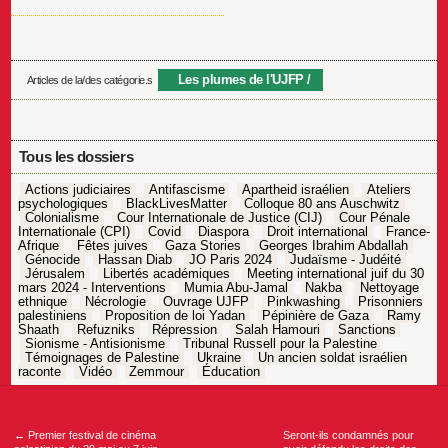
Les plumes de l'UJFP
Articles de la/des catégorie.s
Tous les dossiers
Actions judiciaires
Antifascisme
Apartheid israélien
Ateliers
psychologiques
BlackLivesMatter
Colloque 80 ans Auschwitz
Colonialisme
Cour Internationale de Justice (CIJ)
Cour Pénale
Internationale (CPI)
Covid
Diaspora
Droit international
France-
Afrique
Fêtes juives
Gaza Stories
Georges Ibrahim Abdallah
Génocide
Hassan Diab
JO Paris 2024
Judaïsme - Judéité
Jérusalem
Libertés académiques
Meeting international juif du 30
mars 2024 - Interventions
Mumia Abu-Jamal
Nakba
Nettoyage
ethnique
Nécrologie
Ouvrage UJFP
Pinkwashing
Prisonniers
palestiniens
Proposition de loi Yadan
Pépinière de Gaza
Ramy
Shaath
Refuzniks
Répression
Salah Hamouri
Sanctions
Sionisme - Antisionisme
Tribunal Russell pour la Palestine
Témoignages de Palestine
Ukraine
Un ancien soldat israélien
raconte
Vidéo
Zemmour
Éducation
Navigation
de
l’article
←
Premier festival de cinéma
Seront-ils condamnés pour