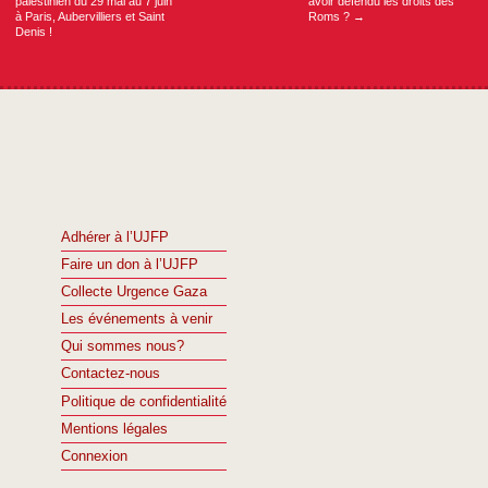
palestinien du 29 mai au 7 juin
avoir défendu les droits des
à Paris, Aubervilliers et Saint
Roms ?
→
Denis !
Adhérer à l’UJFP
Faire un don à l’UJFP
Collecte Urgence Gaza
Les événements à venir
Qui sommes nous?
Contactez-nous
Politique de confidentialité
Mentions légales
Connexion