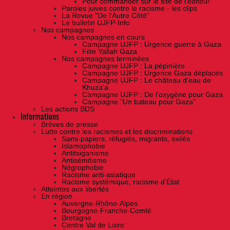
Pour commander sur le site de l'éditeur
Paroles juives contre le racisme - les clips
La Revue "De l'Autre Côté"
Le bulletin UJFP-Info
Nos campagnes
Nos campagnes en cours
Campagne UJFP : Urgence guerre à Gaza
Film Yallah Gaza
Nos campagnes terminées
Campagne UJFP : La pépinière
Campagne UJFP : Urgence Gaza déplacés
Campagne UJFP : Le château d'eau de
Khuza'a
Campagne UJFP : De l'oxygène pour Gaza
Campagne "Un bateau pour Gaza"
Les actions BDS
Informations
Brèves de presse
Lutte contre les racismes et les discriminations
Sans-papiers, réfugiés, migrants, exilés
Islamophobie
Antitsiganisme
Antisémitisme
Négrophobie
Racisme anti-asiatique
Racisme systémique, racisme d'État
Atteintes aux libertés
En région
Auvergne-Rhône-Alpes
Bourgogne-Franche-Comté
Bretagne
Centre Val de Loire