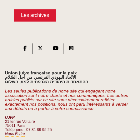
Les archives
Union juive française pour la paix
الاتّحاد اليهودي الفرنسي من أجل السّلام
ההתאחדות היהודית הצרפתית למען השלום
Les seules publications de notre site qui engagent notre
association sont notre charte et nos communiqués. Les autres
articles publiés sur ce site sans nécessairement refléter
exactement nos positions, nous ont paru intéressants à verser
aux débats ou à porter à votre connaissance.
UJFP
21 ter rue Voltaire
75011 Paris
Téléphone : 07 81 89 95 25
Nous Écrire