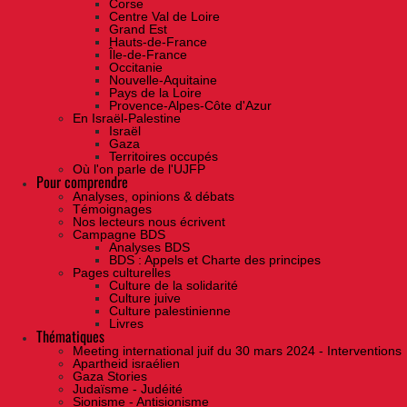
Corse
Centre Val de Loire
Grand Est
Hauts-de-France
Île-de-France
Occitanie
Nouvelle-Aquitaine
Pays de la Loire
Provence-Alpes-Côte d'Azur
En Israël-Palestine
Israël
Gaza
Territoires occupés
Où l'on parle de l'UJFP
Pour comprendre
Analyses, opinions & débats
Témoignages
Nos lecteurs nous écrivent
Campagne BDS
Analyses BDS
BDS : Appels et Charte des principes
Pages culturelles
Culture de la solidarité
Culture juive
Culture palestinienne
Livres
Thématiques
Meeting international juif du 30 mars 2024 - Interventions
Apartheid israélien
Gaza Stories
Judaïsme - Judéité
Sionisme - Antisionisme