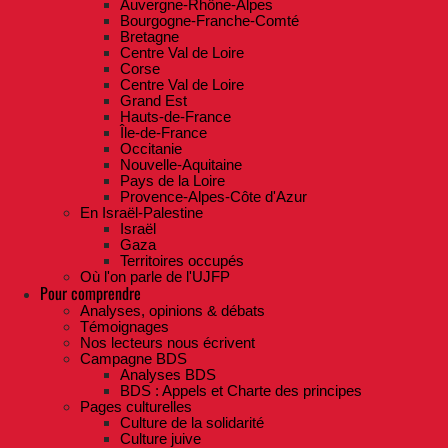
Auvergne-Rhône-Alpes
Bourgogne-Franche-Comté
Bretagne
Centre Val de Loire
Corse
Centre Val de Loire
Grand Est
Hauts-de-France
Île-de-France
Occitanie
Nouvelle-Aquitaine
Pays de la Loire
Provence-Alpes-Côte d'Azur
En Israël-Palestine
Israël
Gaza
Territoires occupés
Où l'on parle de l'UJFP
Pour comprendre
Analyses, opinions & débats
Témoignages
Nos lecteurs nous écrivent
Campagne BDS
Analyses BDS
BDS : Appels et Charte des principes
Pages culturelles
Culture de la solidarité
Culture juive