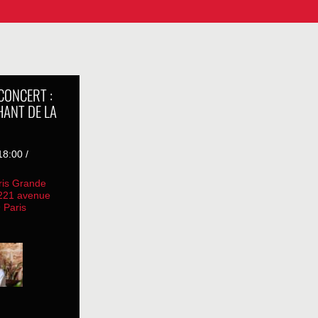
 CONCERT :
HANT DE LA
8:00 /
ris Grande
 221 avenue
 Paris