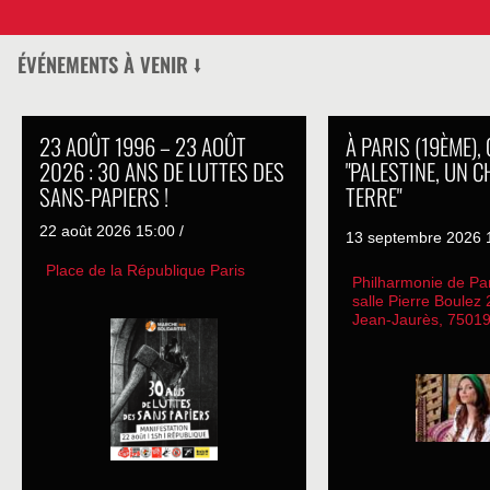
ÉVÉNEMENTS À VENIR ⭣
23 AOÛT 1996 – 23 AOÛT
À PARIS (19ÈME),
2026 : 30 ANS DE LUTTES DES
"PALESTINE, UN C
SANS-PAPIERS !
TERRE"
22 août 2026 15:00 /
13 septembre 2026 1
Place de la République Paris
Philharmonie de Pa
salle Pierre Boulez
Jean-Jaurès, 75019