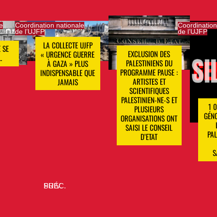
e
Coordination nationale
Coordination
de l’UJFP
de l’UJFP
LA COLLECTE UJFP
 SE
EXCLUSION DES
« URGENCE GUERRE
…
PALESTINIENS DU
À GAZA » PLUS
PROGRAMME PAUSE :
INDISPENSABLE QUE
ARTISTES ET
JAMAIS
SCIENTIFIQUES
PALESTINIEN-NE-S ET
1 
PLUSIEURS
GÉNO
ORGANISATIONS ONT
SAISI LE CONSEIL
PAL
D’ETAT
S
SUIV.
PRÉC.