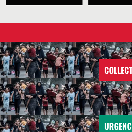
COLLECT
URGENC