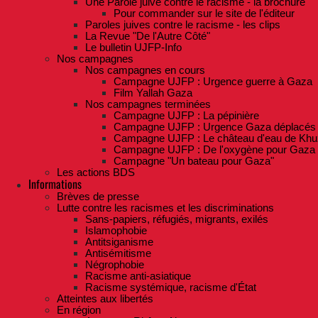
Une Parole juive contre le racisme - la brochure
Pour commander sur le site de l'éditeur
Paroles juives contre le racisme - les clips
La Revue "De l'Autre Côté"
Le bulletin UJFP-Info
Nos campagnes
Nos campagnes en cours
Campagne UJFP : Urgence guerre à Gaza
Film Yallah Gaza
Nos campagnes terminées
Campagne UJFP : La pépinière
Campagne UJFP : Urgence Gaza déplacés
Campagne UJFP : Le château d'eau de Khu
Campagne UJFP : De l'oxygène pour Gaza
Campagne "Un bateau pour Gaza"
Les actions BDS
Informations
Brèves de presse
Lutte contre les racismes et les discriminations
Sans-papiers, réfugiés, migrants, exilés
Islamophobie
Antitsiganisme
Antisémitisme
Négrophobie
Racisme anti-asiatique
Racisme systémique, racisme d'État
Atteintes aux libertés
En région