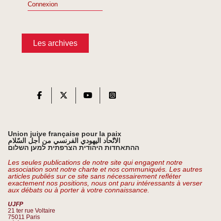
Connexion
Les archives
Union juive française pour la paix
الاتّحاد اليهودي الفرنسي من أجل السّلام
ההתאחדות היהודית הצרפתית למען השלום
Les seules publications de notre site qui engagent notre
association sont notre charte et nos communiqués. Les autres
articles publiés sur ce site sans nécessairement refléter
exactement nos positions, nous ont paru intéressants à verser
aux débats ou à porter à votre connaissance.
UJFP
21 ter rue Voltaire
75011 Paris