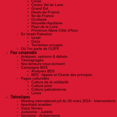
Corse
Centre Val de Loire
Grand Est
Hauts-de-France
Île-de-France
Occitanie
Nouvelle-Aquitaine
Pays de la Loire
Provence-Alpes-Côte d'Azur
En Israël-Palestine
Israël
Gaza
Territoires occupés
Où l'on parle de l'UJFP
Pour comprendre
Analyses, opinions & débats
Témoignages
Nos lecteurs nous écrivent
Campagne BDS
Analyses BDS
BDS : Appels et Charte des principes
Pages culturelles
Culture de la solidarité
Culture juive
Culture palestinienne
Livres
Thématiques
Meeting international juif du 30 mars 2024 - Interventions
Apartheid israélien
Gaza Stories
Judaïsme - Judéité
Sionisme - Antisionisme