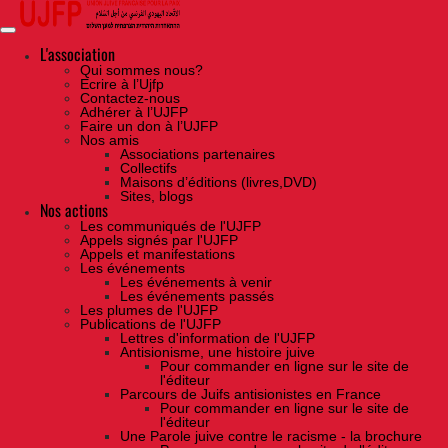
Skip
to
the
content
L'association
Qui sommes nous?
Ecrire à l’Ujfp
Contactez-nous
Adhérer à l’UJFP
Faire un don à l’UJFP
Nos amis
Associations partenaires
Collectifs
Maisons d’éditions (livres,DVD)
Sites, blogs
Nos actions
Les communiqués de l'UJFP
Appels signés par l'UJFP
Appels et manifestations
Les événements
Les événements à venir
Les événements passés
Les plumes de l'UJFP
Publications de l'UJFP
Lettres d'information de l'UJFP
Antisionisme, une histoire juive
Pour commander en ligne sur le site de
l'éditeur
Parcours de Juifs antisionistes en France
Pour commander en ligne sur le site de
l'éditeur
Une Parole juive contre le racisme - la brochure