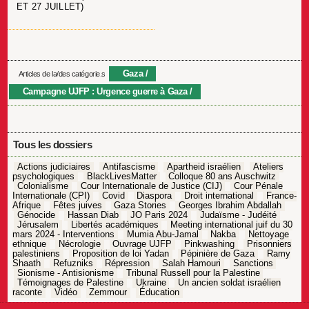
ET 27 JUILLET)
Gaza
Articles de la/des catégorie.s
Campagne UJFP : Urgence guerre à Gaza
Tous les dossiers
Actions judiciaires
Antifascisme
Apartheid israélien
Ateliers
psychologiques
BlackLivesMatter
Colloque 80 ans Auschwitz
Colonialisme
Cour Internationale de Justice (CIJ)
Cour Pénale
Internationale (CPI)
Covid
Diaspora
Droit international
France-
Afrique
Fêtes juives
Gaza Stories
Georges Ibrahim Abdallah
Génocide
Hassan Diab
JO Paris 2024
Judaïsme - Judéité
Jérusalem
Libertés académiques
Meeting international juif du 30
mars 2024 - Interventions
Mumia Abu-Jamal
Nakba
Nettoyage
ethnique
Nécrologie
Ouvrage UJFP
Pinkwashing
Prisonniers
palestiniens
Proposition de loi Yadan
Pépinière de Gaza
Ramy
Shaath
Refuzniks
Répression
Salah Hamouri
Sanctions
Sionisme - Antisionisme
Tribunal Russell pour la Palestine
Témoignages de Palestine
Ukraine
Un ancien soldat israélien
raconte
Vidéo
Zemmour
Éducation
Navigation