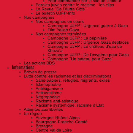
Pour commander sur le site de l'éditeur
Paroles juives contre le racisme - les clips
La Revue "De l'Autre Côté"
Le bulletin UJFP-Info
Nos campagnes
Nos campagnes en cours
Campagne UJFP : Urgence guerre à Gaza
Film Yallah Gaza
Nos campagnes terminées
Campagne UJFP : La pépinière
Campagne UJFP : Urgence Gaza déplacés
Campagne UJFP : Le château d'eau de
Khuza'a
Campagne UJFP : De l'oxygène pour Gaza
Campagne "Un bateau pour Gaza"
Les actions BDS
Informations
Brèves de presse
Lutte contre les racismes et les discriminations
Sans-papiers, réfugiés, migrants, exilés
Islamophobie
Antitsiganisme
Antisémitisme
Négrophobie
Racisme anti-asiatique
Racisme systémique, racisme d'État
Atteintes aux libertés
En région
Auvergne-Rhône-Alpes
Bourgogne-Franche-Comté
Bretagne
Centre Val de Loire