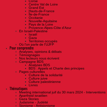
Corse
Centre Val de Loire
Grand Est
Hauts-de-France
Île-de-France
Occitanie
Nouvelle-Aquitaine
Pays de la Loire
Provence-Alpes-Côte d'Azur
En Israël-Palestine
Israël
Gaza
Territoires occupés
Où l'on parle de l'UJFP
Pour comprendre
Analyses, opinions & débats
Témoignages
Nos lecteurs nous écrivent
Campagne BDS
Analyses BDS
BDS : Appels et Charte des principes
Pages culturelles
Culture de la solidarité
Culture juive
Culture palestinienne
Livres
Thématiques
Meeting international juif du 30 mars 2024 - Interventions
Apartheid israélien
Gaza Stories
Judaïsme - Judéité
Sionisme - Antisionisme