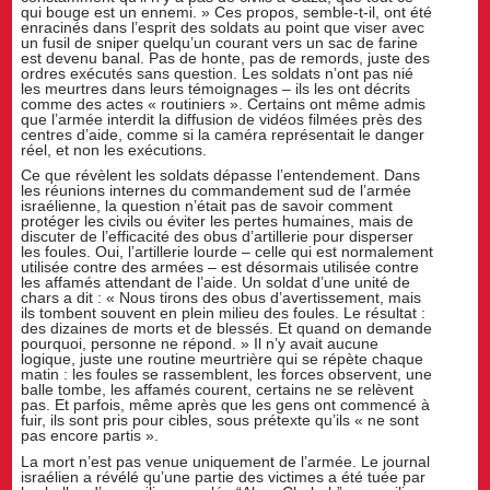
qui bouge est un ennemi. » Ces propos, semble-t-il, ont été
enracinés dans l’esprit des soldats au point que viser avec
un fusil de sniper quelqu’un courant vers un sac de farine
est devenu banal. Pas de honte, pas de remords, juste des
ordres exécutés sans question. Les soldats n’ont pas nié
les meurtres dans leurs témoignages – ils les ont décrits
comme des actes « routiniers ». Certains ont même admis
que l’armée interdit la diffusion de vidéos filmées près des
centres d’aide, comme si la caméra représentait le danger
réel, et non les exécutions.
Ce que révèlent les soldats dépasse l’entendement. Dans
les réunions internes du commandement sud de l’armée
israélienne, la question n’était pas de savoir comment
protéger les civils ou éviter les pertes humaines, mais de
discuter de l’efficacité des obus d’artillerie pour disperser
les foules. Oui, l’artillerie lourde – celle qui est normalement
utilisée contre des armées – est désormais utilisée contre
les affamés attendant de l’aide. Un soldat d’une unité de
chars a dit : « Nous tirons des obus d’avertissement, mais
ils tombent souvent en plein milieu des foules. Le résultat :
des dizaines de morts et de blessés. Et quand on demande
pourquoi, personne ne répond. » Il n’y avait aucune
logique, juste une routine meurtrière qui se répète chaque
matin : les foules se rassemblent, les forces observent, une
balle tombe, les affamés courent, certains ne se relèvent
pas. Et parfois, même après que les gens ont commencé à
fuir, ils sont pris pour cibles, sous prétexte qu’ils « ne sont
pas encore partis ».
La mort n’est pas venue uniquement de l’armée. Le journal
israélien a révélé qu’une partie des victimes a été tuée par