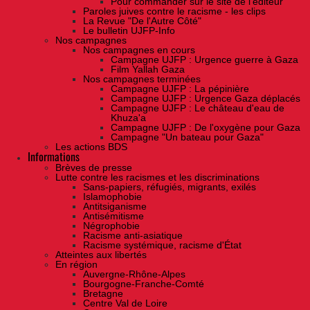
Pour commander sur le site de l'éditeur
Paroles juives contre le racisme - les clips
La Revue "De l'Autre Côté"
Le bulletin UJFP-Info
Nos campagnes
Nos campagnes en cours
Campagne UJFP : Urgence guerre à Gaza
Film Yallah Gaza
Nos campagnes terminées
Campagne UJFP : La pépinière
Campagne UJFP : Urgence Gaza déplacés
Campagne UJFP : Le château d'eau de
Khuza'a
Campagne UJFP : De l'oxygène pour Gaza
Campagne "Un bateau pour Gaza"
Les actions BDS
Informations
Brèves de presse
Lutte contre les racismes et les discriminations
Sans-papiers, réfugiés, migrants, exilés
Islamophobie
Antitsiganisme
Antisémitisme
Négrophobie
Racisme anti-asiatique
Racisme systémique, racisme d'État
Atteintes aux libertés
En région
Auvergne-Rhône-Alpes
Bourgogne-Franche-Comté
Bretagne
Centre Val de Loire