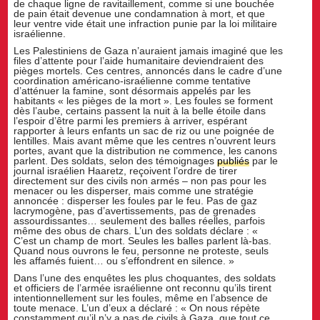
de chaque ligne de ravitaillement, comme si une bouchée
de pain était devenue une condamnation à mort, et que
leur ventre vide était une infraction punie par la loi militaire
israélienne.
Les Palestiniens de Gaza n’auraient jamais imaginé que les
files d’attente pour l’aide humanitaire deviendraient des
pièges mortels. Ces centres, annoncés dans le cadre d’une
coordination américano-israélienne comme tentative
d’atténuer la famine, sont désormais appelés par les
habitants « les pièges de la mort ». Les foules se forment
dès l’aube, certains passent la nuit à la belle étoile dans
l’espoir d’être parmi les premiers à arriver, espérant
rapporter à leurs enfants un sac de riz ou une poignée de
lentilles. Mais avant même que les centres n’ouvrent leurs
portes, avant que la distribution ne commence, les canons
parlent. Des soldats, selon des témoignages
publiés
par le
journal israélien Haaretz, reçoivent l’ordre de tirer
directement sur des civils non armés – non pas pour les
menacer ou les disperser, mais comme une stratégie
annoncée : disperser les foules par le feu. Pas de gaz
lacrymogène, pas d’avertissements, pas de grenades
assourdissantes… seulement des balles réelles, parfois
même des obus de chars. L’un des soldats déclare : «
C’est un champ de mort. Seules les balles parlent là-bas.
Quand nous ouvrons le feu, personne ne proteste, seuls
les affamés fuient… ou s’effondrent en silence. »
Dans l’une des enquêtes les plus choquantes, des soldats
et officiers de l’armée israélienne ont reconnu qu’ils tirent
intentionnellement sur les foules, même en l’absence de
toute menace. L’un d’eux a déclaré : « On nous répète
constamment qu’il n’y a pas de civils à Gaza, que tout ce