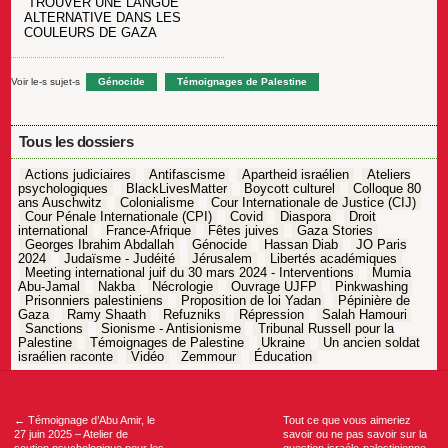
TROUVER UNE LANGUE
ALTERNATIVE DANS LES
COULEURS DE GAZA
Voir le-s sujet-s
Génocide
Témoignages de Palestine
Tous les dossiers
Actions judiciaires
Antifascisme
Apartheid israélien
Ateliers
psychologiques
BlackLivesMatter
Boycott culturel
Colloque 80
ans Auschwitz
Colonialisme
Cour Internationale de Justice (CIJ)
Cour Pénale Internationale (CPI)
Covid
Diaspora
Droit
international
France-Afrique
Fêtes juives
Gaza Stories
Georges Ibrahim Abdallah
Génocide
Hassan Diab
JO Paris
2024
Judaïsme - Judéité
Jérusalem
Libertés académiques
Meeting international juif du 30 mars 2024 - Interventions
Mumia
Abu-Jamal
Nakba
Nécrologie
Ouvrage UJFP
Pinkwashing
Prisonniers palestiniens
Proposition de loi Yadan
Pépinière de
Gaza
Ramy Shaath
Refuzniks
Répression
Salah Hamouri
Sanctions
Sionisme - Antisionisme
Tribunal Russell pour la
Palestine
Témoignages de Palestine
Ukraine
Un ancien soldat
israélien raconte
Vidéo
Zemmour
Éducation
Navigation
de
l’article
←
Témoignage d’Abu Amir, le
Tout ce que vous aimeriez
27 juin 2025 – Atelier de
savoir ou ne pas savoir sur la