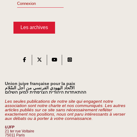
Connexion
Les archives
Union juive française pour la paix
الاتّحاد اليهودي الفرنسي من أجل السّلام
ההתאחדות היהודית הצרפתית למען השלום
Les seules publications de notre site qui engagent notre
association sont notre charte et nos communiqués. Les autres
articles publiés sur ce site sans nécessairement refléter
exactement nos positions, nous ont paru intéressants à verser
aux débats ou à porter à votre connaissance.
UJFP
21 ter rue Voltaire
75011 Paris