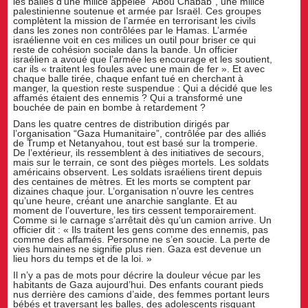
les balles d’une milice appelée “Abou Chabab”, une milice
palestinienne soutenue et armée par Israël. Ces groupes
complètent la mission de l’armée en terrorisant les civils
dans les zones non contrôlées par le Hamas. L’armée
israélienne voit en ces milices un outil pour briser ce qui
reste de cohésion sociale dans la bande. Un officier
israélien a avoué que l’armée les encourage et les soutient,
car ils « traitent les foules avec une main de fer ». Et avec
chaque balle tirée, chaque enfant tué en cherchant à
manger, la question reste suspendue : Qui a décidé que les
affamés étaient des ennemis ? Qui a transformé une
bouchée de pain en bombe à retardement ?
Dans les quatre centres de distribution dirigés par
l’organisation “Gaza Humanitaire”, contrôlée par des alliés
de Trump et Netanyahou, tout est basé sur la tromperie.
De l’extérieur, ils ressemblent à des initiatives de secours,
mais sur le terrain, ce sont des pièges mortels. Les soldats
américains observent. Les soldats israéliens tirent depuis
des centaines de mètres. Et les morts se comptent par
dizaines chaque jour. L’organisation n’ouvre les centres
qu’une heure, créant une anarchie sanglante. Et au
moment de l’ouverture, les tirs cessent temporairement.
Comme si le carnage s’arrêtait dès qu’un camion arrive. Un
officier dit : « Ils traitent les gens comme des ennemis, pas
comme des affamés. Personne ne s’en soucie. La perte de
vies humaines ne signifie plus rien. Gaza est devenue un
lieu hors du temps et de la loi. »
Il n’y a pas de mots pour décrire la douleur vécue par les
habitants de Gaza aujourd’hui. Des enfants courant pieds
nus derrière des camions d’aide, des femmes portant leurs
bébés et traversant les balles, des adolescents risquant