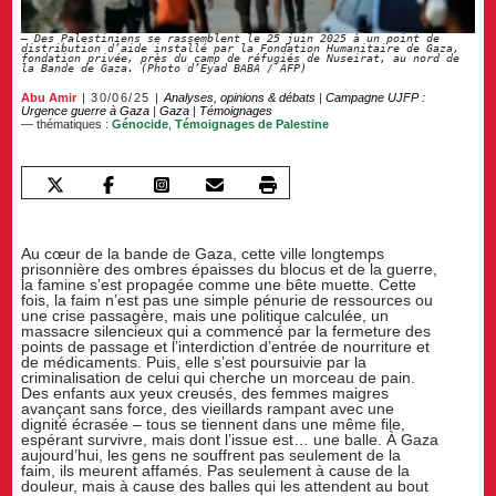
Des Palestiniens se rassemblent le 25 juin 2025 à un point de
distribution d’aide installé par la Fondation Humanitaire de Gaza,
fondation privée, près du camp de réfugiés de Nuseirat, au nord de
la Bande de Gaza. (Photo d’Eyad BABA / AFP)
Abu Amir
30/06/25
Analyses, opinions & débats
|
Campagne UJFP :
Urgence guerre à Gaza
|
Gaza
|
Témoignages
— thématiques :
Génocide
,
Témoignages de Palestine
Au cœur de la bande de Gaza, cette ville longtemps
prisonnière des ombres épaisses du blocus et de la guerre,
la famine s’est propagée comme une bête muette. Cette
fois, la faim n’est pas une simple pénurie de ressources ou
une crise passagère, mais une politique calculée, un
massacre silencieux qui a commencé par la fermeture des
points de passage et l’interdiction d’entrée de nourriture et
de médicaments. Puis, elle s’est poursuivie par la
criminalisation de celui qui cherche un morceau de pain.
Des enfants aux yeux creusés, des femmes maigres
avançant sans force, des vieillards rampant avec une
dignité écrasée – tous se tiennent dans une même file,
espérant survivre, mais dont l’issue est… une balle. À Gaza
aujourd’hui, les gens ne souffrent pas seulement de la
faim, ils meurent affamés. Pas seulement à cause de la
douleur, mais à cause des balles qui les attendent au bout