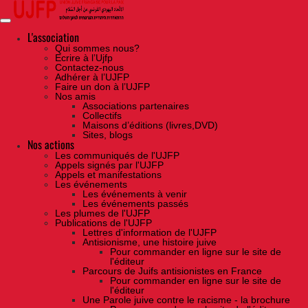
Skip
to
the
content
L'association
Qui sommes nous?
Ecrire à l’Ujfp
Contactez-nous
Adhérer à l’UJFP
Faire un don à l’UJFP
Nos amis
Associations partenaires
Collectifs
Maisons d’éditions (livres,DVD)
Sites, blogs
Nos actions
Les communiqués de l'UJFP
Appels signés par l'UJFP
Appels et manifestations
Les événements
Les événements à venir
Les événements passés
Les plumes de l'UJFP
Publications de l'UJFP
Lettres d'information de l'UJFP
Antisionisme, une histoire juive
Pour commander en ligne sur le site de
l'éditeur
Parcours de Juifs antisionistes en France
Pour commander en ligne sur le site de
l'éditeur
Une Parole juive contre le racisme - la brochure