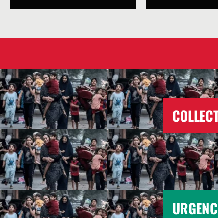
COLLECT
URGENC