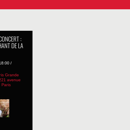
 CONCERT :
HANT DE LA
8:00 /
ris Grande
 221 avenue
 Paris