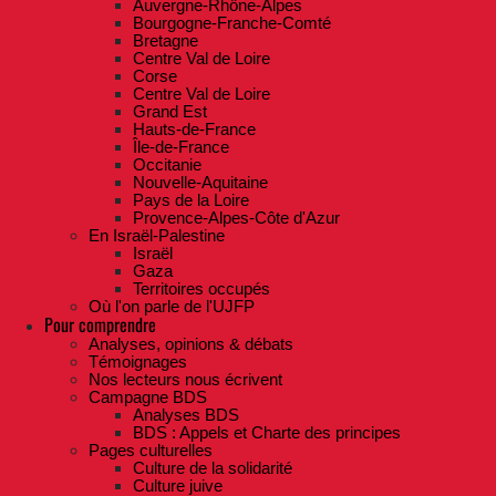
Auvergne-Rhône-Alpes
Bourgogne-Franche-Comté
Bretagne
Centre Val de Loire
Corse
Centre Val de Loire
Grand Est
Hauts-de-France
Île-de-France
Occitanie
Nouvelle-Aquitaine
Pays de la Loire
Provence-Alpes-Côte d'Azur
En Israël-Palestine
Israël
Gaza
Territoires occupés
Où l'on parle de l'UJFP
Pour comprendre
Analyses, opinions & débats
Témoignages
Nos lecteurs nous écrivent
Campagne BDS
Analyses BDS
BDS : Appels et Charte des principes
Pages culturelles
Culture de la solidarité
Culture juive