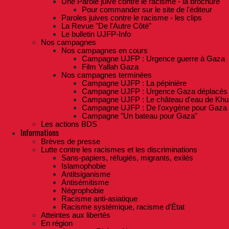
Une Parole juive contre le racisme - la brochure
Pour commander sur le site de l'éditeur
Paroles juives contre le racisme - les clips
La Revue "De l'Autre Côté"
Le bulletin UJFP-Info
Nos campagnes
Nos campagnes en cours
Campagne UJFP : Urgence guerre à Gaza
Film Yallah Gaza
Nos campagnes terminées
Campagne UJFP : La pépinière
Campagne UJFP : Urgence Gaza déplacés
Campagne UJFP : Le château d'eau de Khu
Campagne UJFP : De l'oxygène pour Gaza
Campagne "Un bateau pour Gaza"
Les actions BDS
Informations
Brèves de presse
Lutte contre les racismes et les discriminations
Sans-papiers, réfugiés, migrants, exilés
Islamophobie
Antitsiganisme
Antisémitisme
Négrophobie
Racisme anti-asiatique
Racisme systémique, racisme d'État
Atteintes aux libertés
En région