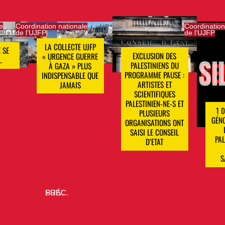
e
Coordination nationale
Coordination
de l’UJFP
de l’UJFP
LA COLLECTE UJFP
 SE
EXCLUSION DES
« URGENCE GUERRE
…
PALESTINIENS DU
À GAZA » PLUS
PROGRAMME PAUSE :
INDISPENSABLE QUE
ARTISTES ET
JAMAIS
SCIENTIFIQUES
PALESTINIEN-NE-S ET
1 
PLUSIEURS
GÉNO
ORGANISATIONS ONT
SAISI LE CONSEIL
PAL
D’ETAT
S
SUIV.
PRÉC.