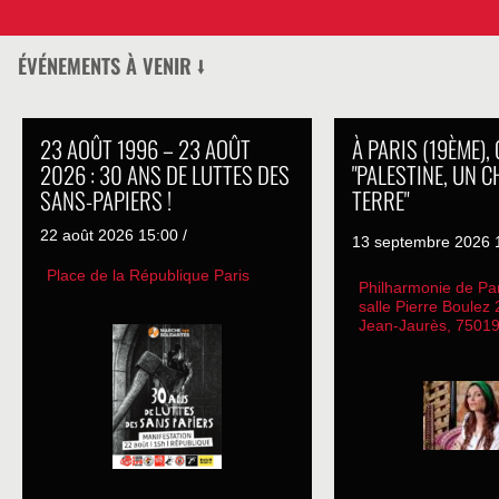
ÉVÉNEMENTS À VENIR ⭣
23 AOÛT 1996 – 23 AOÛT
À PARIS (19ÈME),
2026 : 30 ANS DE LUTTES DES
"PALESTINE, UN C
SANS-PAPIERS !
TERRE"
22 août 2026 15:00 /
13 septembre 2026 1
Place de la République Paris
Philharmonie de Pa
salle Pierre Boulez
Jean-Jaurès, 75019