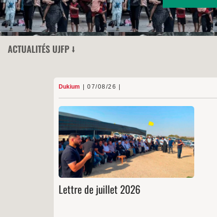
ACTUALITÉS UJFP ⭣
Dukium
07/08/26
Bédouins
07/08/26
Dukiu
Droit international
,
Apartheid israélien
— thématiques
Soutien à Al-Araqib : 16 ans de résistance obstin
Le 25 juillet, le Dukium (aussi appelé NCF po
« Forum pour la Coexistence dans le Néguev » e
anglais) a eu la fierté de coorganiser la 16e éditi
de l’événement annuel dédié au sumu
(persévérance, résilience, ténacité…) d’Al-Araqi
Lettre
…
marquant ainsi seize année
Témo
de
juillet
2026
Lettre de juillet 2026