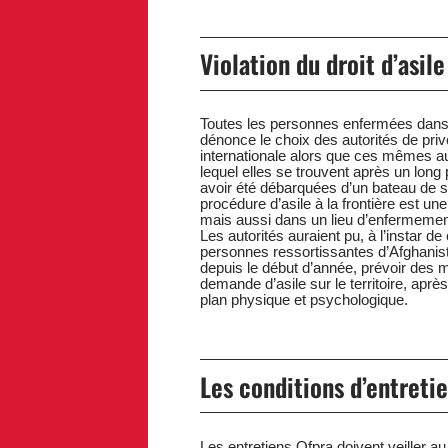
Violation du droit d’asile
Toutes les personnes enfermées dans l
dénonce le choix des autorités de pri
internationale alors que ces mêmes au
lequel elles se trouvent après un long 
avoir été débarquées d’un bateau de sa
procédure d’asile à la frontière est un
mais aussi dans un lieu d’enfermeme
Les autorités auraient pu, à l’instar d
personnes ressortissantes d’Afghanista
depuis le début d’année, prévoir des
demande d’asile sur le territoire, apr
plan physique et psychologique.
Les conditions d’entreti
Les entretiens Ofpra doivent veiller au