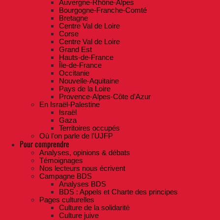
Auvergne-Rhône-Alpes
Bourgogne-Franche-Comté
Bretagne
Centre Val de Loire
Corse
Centre Val de Loire
Grand Est
Hauts-de-France
Île-de-France
Occitanie
Nouvelle-Aquitaine
Pays de la Loire
Provence-Alpes-Côte d'Azur
En Israël-Palestine
Israël
Gaza
Territoires occupés
Où l'on parle de l'UJFP
Pour comprendre
Analyses, opinions & débats
Témoignages
Nos lecteurs nous écrivent
Campagne BDS
Analyses BDS
BDS : Appels et Charte des principes
Pages culturelles
Culture de la solidarité
Culture juive