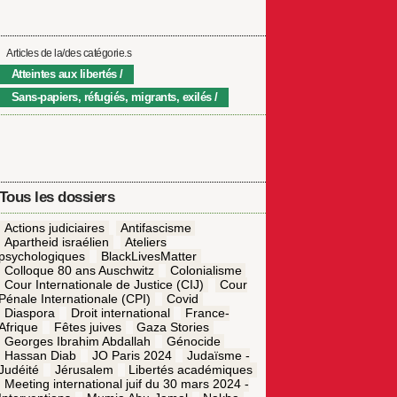
Articles de la/des catégorie.s
Atteintes aux libertés
Sans-papiers, réfugiés, migrants, exilés
Tous les dossiers
Actions judiciaires
Antifascisme
Apartheid israélien
Ateliers
psychologiques
BlackLivesMatter
Colloque 80 ans Auschwitz
Colonialisme
Cour Internationale de Justice (CIJ)
Cour
Pénale Internationale (CPI)
Covid
Diaspora
Droit international
France-
Afrique
Fêtes juives
Gaza Stories
Georges Ibrahim Abdallah
Génocide
Hassan Diab
JO Paris 2024
Judaïsme -
Judéité
Jérusalem
Libertés académiques
Meeting international juif du 30 mars 2024 -