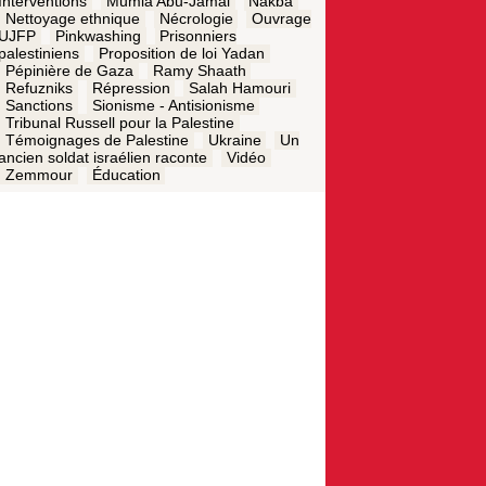
Interventions
Mumia Abu-Jamal
Nakba
Nettoyage ethnique
Nécrologie
Ouvrage
UJFP
Pinkwashing
Prisonniers
palestiniens
Proposition de loi Yadan
Pépinière de Gaza
Ramy Shaath
Refuzniks
Répression
Salah Hamouri
Sanctions
Sionisme - Antisionisme
Tribunal Russell pour la Palestine
Témoignages de Palestine
Ukraine
Un
ancien soldat israélien raconte
Vidéo
Zemmour
Éducation