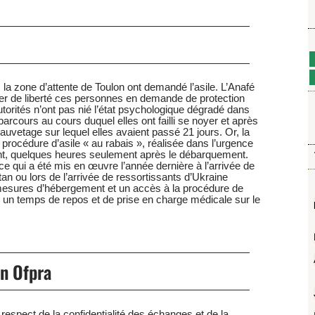
a zone d’attente de Toulon ont demandé l’asile. L’Anafé
ver de liberté ces personnes en demande de protection
torités n’ont pas nié l’état psychologique dégradé dans
parcours au cours duquel elles ont failli se noyer et après
uvetage sur lequel elles avaient passé 21 jours. Or, la
e procédure d’asile « au rabais », réalisée dans l’urgence
nt, quelques heures seulement après le débarquement.
e ce qui a été mis en œuvre l’année dernière à l’arrivée de
n ou lors de l’arrivée de ressortissants d’Ukraine
 mesures d’hébergement et un accès à la procédure de
ès un temps de repos et de prise en charge médicale sur le
en Ofpra
 respect de la confidentialité des échanges et de la