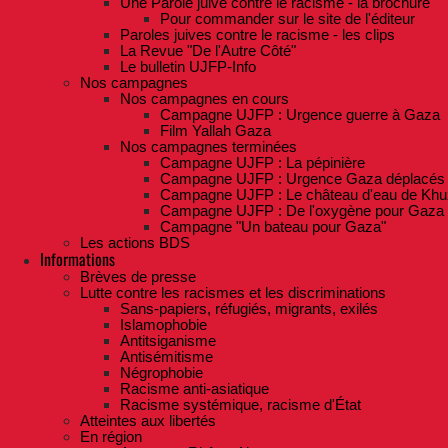
Une Parole juive contre le racisme - la brochure
Pour commander sur le site de l'éditeur
Paroles juives contre le racisme - les clips
La Revue "De l'Autre Côté"
Le bulletin UJFP-Info
Nos campagnes
Nos campagnes en cours
Campagne UJFP : Urgence guerre à Gaza
Film Yallah Gaza
Nos campagnes terminées
Campagne UJFP : La pépinière
Campagne UJFP : Urgence Gaza déplacés
Campagne UJFP : Le château d'eau de Khu
Campagne UJFP : De l'oxygène pour Gaza
Campagne "Un bateau pour Gaza"
Les actions BDS
Informations
Brèves de presse
Lutte contre les racismes et les discriminations
Sans-papiers, réfugiés, migrants, exilés
Islamophobie
Antitsiganisme
Antisémitisme
Négrophobie
Racisme anti-asiatique
Racisme systémique, racisme d'État
Atteintes aux libertés
En région