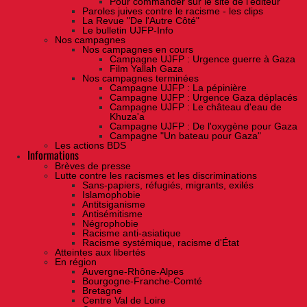
Pour commander sur le site de l'éditeur
Paroles juives contre le racisme - les clips
La Revue "De l'Autre Côté"
Le bulletin UJFP-Info
Nos campagnes
Nos campagnes en cours
Campagne UJFP : Urgence guerre à Gaza
Film Yallah Gaza
Nos campagnes terminées
Campagne UJFP : La pépinière
Campagne UJFP : Urgence Gaza déplacés
Campagne UJFP : Le château d'eau de
Khuza'a
Campagne UJFP : De l'oxygène pour Gaza
Campagne "Un bateau pour Gaza"
Les actions BDS
Informations
Brèves de presse
Lutte contre les racismes et les discriminations
Sans-papiers, réfugiés, migrants, exilés
Islamophobie
Antitsiganisme
Antisémitisme
Négrophobie
Racisme anti-asiatique
Racisme systémique, racisme d'État
Atteintes aux libertés
En région
Auvergne-Rhône-Alpes
Bourgogne-Franche-Comté
Bretagne
Centre Val de Loire