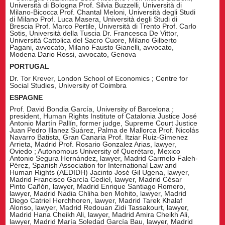
Università di Bologna Prof. Silvia Buzzelli, Università di
Milano-Bicocca Prof. Chantal Meloni, Università degli Studi
di Milano Prof. Luca Masera, Università degli Studi di
Brescia Prof. Marco Pertile, Università di Trento Prof. Carlo
Sotis, Università della Tuscia Dr. Francesca De Vittor,
Università Cattolica del Sacro Cuore, Milano Gilberto
Pagani, avvocato, Milano Fausto Gianelli, avvocato,
Modena Dario Rossi, avvocato, Genova
PORTUGAL
Dr. Tor Krever, London School of Economics ; Centre for
Social Studies, University of Coimbra
ESPAGNE
Prof. David Bondia García, University of Barcelona ;
president, Human Rights Institute of Catalonia Justice José
Antonio Martín Pallín, former judge, Supreme Court Justice
Juan Pedro Illanez Suárez, Palma de Mallorca Prof. Nicolás
Navarro Batista, Gran Canaria Prof. Itziar Ruiz-Gimenez
Arrieta, Madrid Prof. Rosario Gonzalez Arias, lawyer,
Oviedo ; Autonomous University of Querétaro, Mexico
Antonio Segura Hernández, lawyer, Madrid Carmelo Faleh-
Pérez, Spanish Association for International Law and
Human Rights (AEDIDH) Jacinto José Gil Ugena, lawyer,
Madrid Francisco García Cediel, lawyer, Madrid César
Pinto Cañón, lawyer, Madrid Enrique Santiago Romero,
lawyer, Madrid Nadia Chliha ben Mohito, lawyer, Madrid
Diego Catriel Herchhoren, lawyer, Madrid Tarek Khalaf
Alonso, lawyer, Madrid Redouan Zidi Tassakourt, lawyer,
Madrid Hana Cheikh Ali, lawyer, Madrid Amira Cheikh Ali,
lawyer, Madrid María Soledad García Bau, lawyer, Madrid