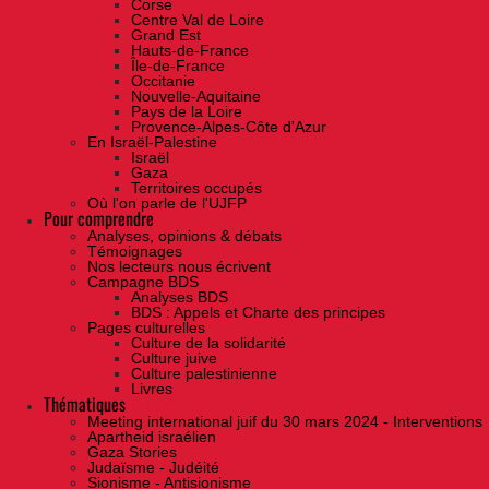
Corse
Centre Val de Loire
Grand Est
Hauts-de-France
Île-de-France
Occitanie
Nouvelle-Aquitaine
Pays de la Loire
Provence-Alpes-Côte d'Azur
En Israël-Palestine
Israël
Gaza
Territoires occupés
Où l'on parle de l'UJFP
Pour comprendre
Analyses, opinions & débats
Témoignages
Nos lecteurs nous écrivent
Campagne BDS
Analyses BDS
BDS : Appels et Charte des principes
Pages culturelles
Culture de la solidarité
Culture juive
Culture palestinienne
Livres
Thématiques
Meeting international juif du 30 mars 2024 - Interventions
Apartheid israélien
Gaza Stories
Judaïsme - Judéité
Sionisme - Antisionisme