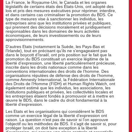
La France, le Royaume-Uni, le Canada et les organes
législatifs de certains états des États-Unis, ont adopté des
lois et pris des mesures exécutives pour réprimer, interdire,
et dans certains cas criminaliser la promotion du BDS. Ce
type de mesures vise à sanctionner les individus, les
entreprises ainsi que les institutions privées et publiques,
qui prennent des décisions moralement et juridiquement
responsables dans les domaines de leurs activités
économiques, de leurs investissements ou de leurs
approvisionnements.
D’autres Etats (notamment la Suède, les Pays-Bas et
l’Irlande), tout en précisant qu’ils ne s’engageaient pas
dans le boycott d’Israël, ont pris position sur le fait que la
promotion du BDS constituait un exercice légitime de la
liberté d’expression, une liberté particulièrement précieuse,
inscrite dans les droits nationaux comme dans les
conventions internationales des droits de l’homme. Des
organisations réputées de défense des droits de l’homme,
comme Amnesty International, la Fédération Internationale
des Droits de l’Homme (FIDH) et Human Rights Watch, ont
également estimé que les individus, les associations, les
institutions publiques et privées, les collectivités locales et
les entreprises étaient fondés à promouvoir et à mettre en
œuvre le BDS, dans le cadre du droit fondamental à la
liberté d’expression.
Les Etats et les organisations qui considèrent le BDS
comme un exercice légal de la liberté d’expression ont
raison. La question n’est pas de savoir si l’on approuve
l’objectif ou les méthodes de BDS. Il s’agit de savoir si, pour
protéger Israël, on doit faire exception à la liberté
d’expression, qui occupe une place centrale et essentielle