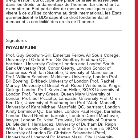
dans les droits fondamentaux de l’homme. En cherchant à
exempter un Etat particulier de mesures pacifiques qui
visent à ce qu’il se conforme au droit international, les Etats
qui interdisent le BDS sapent ce droit fondamental et
menacent la crédibilité des droits de l’homme.
Signatures
ROYAUME-UNI
Prof. Guy Goodwin-Gill, Emeritus Fellow, All Souls College,
University of Oxford Prof. Sir Geoffrey Bindman QC,
barrister ; University College London and London South
Bank University Prof. Conor Gearty, London School of
Economics Prof. Iain Scobbie, University of Manchester
Prof. William Schabas, Middlesex University, London Prof.
Bill Bowring, Birkbeck University of London Prof. Rachel
Murray, University of Bristol Prof. Robert Wintemute, King’s
College London Prof. Kevin Jon Heller, SOAS University of
London Prof. Penny Green, Queen Mary University of
London Prof. Sol Picciotto, Lancaster University Prof. Oren
Ben-Dor, University of Southampton Prof. Wade Mansell,
University of Kent Michael Mansfield QC, barrister, London
Kirsty Brimelow QC, barrister, London Paul Ridge, barrister,
London David Renton, barrister, London Daniel Machover,
lawyer, London Dr. Ntina Tzouvala, University of Durham
Dr. Gleider I. Hernández, University of Durham Dr. Ralph
Wilde, University College London Dr Vanja Hamzić, SOAS
University of London Dr. Christine Schwoebel-Patel,
University of Liverpool Dr. Mazen Masri, City, University