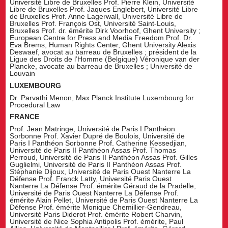
Université Libre de Bruxelles Prof. Pierre Klein, Université
Libre de Bruxelles Prof. Jaques Englebert, Université Libre
de Bruxelles Prof. Anne Lagerwall, Université Libre de
Bruxelles Prof. François Ost, Université Saint-Louis,
Bruxelles Prof. dr. émérite Dirk Voorhoof, Ghent University ;
European Centre for Press and Media Freedom Prof. Dr.
Eva Brems, Human Rights Center, Ghent University Alexis
Deswaef, avocat au barreau de Bruxelles ; président de la
Ligue des Droits de l’Homme (Belgique) Véronique van der
Plancke, avocate au barreau de Bruxelles ; Université de
Louvain
LUXEMBOURG
Dr. Parvathi Menon, Max Planck Institute Luxembourg for
Procedural Law
FRANCE
Prof. Jean Matringe, Université de Paris I Panthéon
Sorbonne Prof. Xavier Dupré de Boulois, Université de
Paris I Panthéon Sorbonne Prof. Catherine Kessedjian,
Université de Paris II Panthéon Assas Prof. Thomas
Perroud, Université de Paris II Panthéon Assas Prof. Gilles
Guglielmi, Université de Paris II Panthéon Assas Prof.
Stéphanie Dijoux, Université de Paris Ouest Nanterre La
Défense Prof. Franck Latty, Université Paris Ouest
Nanterre La Défense Prof. émérite Géraud de la Pradelle,
Université de Paris Ouest Nanterre La Défense Prof.
émérite Alain Pellet, Université de Paris Ouest Nanterre La
Défense Prof. émérite Monique Chemillier-Gendreau,
Université Paris Diderot Prof. émérite Robert Charvin,
Université de Nice Sophia Antipolis Prof. émérite, Paul