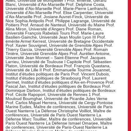
Allies, Université de Montpellier I Prof. émérite, Gérard
Blanc, Université d’Aix-Marseille Prof. Delphine Costa,
Université d’Aix-Marseille Prof. Marie-Pierre Lanfranchi,
Université d’Aix-Marseille Prof. Elise Carpentier, Université
d’Aix-Marseille Prof. Josiane Auvret-Finck, Université de
Nice Sophia Antipolis Prof. Philippe Lagrange, Université de
Poitiers Prof. Arnaud de Nanteuil, Université du Maine Prof.
Alina Miron, Université d’Angers Prof. Diane Roman,
Université François Rabelais Tours Prof. Marie-Laure
Basilien-Gainche, Université Jean Moulin Lyon III Prof.
émérite Armel Kerrest, Université de Bretagne Occidentale
Prof. Xavier Souvignet, Université de Grenoble Alpes Prof.
Thierry Garcia, Université Grenoble Alpes Prof. Romain
Tinière, Université Grenoble Alpes Prof. Aurélien Antoine,
Université Jean Monnet – Saint-Etienne Prof. Jacques
Larrieu, Université de Toulouse I Capitole Prof. Sébastien
Platon, Université de Bordeaux Prof. François Quastana,
Université de Lille II Prof. Emmanuelle Tourme Jouannet,
Institut d’études politiques de Paris Prof. Vincent Dubois,
Institut d’études politiques de Strasbourg Prof. Laurent
Sermet, Institut d’études politiques d’Aix-en-Provence Prof.
Pascal Jan, Institut d’études politiques de Bordeaux Prof.
Dominique Darbon, Institut d’études politiques de Bordeaux
Prof. Cécile Rapoport, Université de Rennes 1 Prof.
Mouloud Boumghar, Université de Picardie Jules Verne
Prof. Carlos Miguel Herrera, Université de Cergy-Pontoise
Marine Eudes, Maître de conférences, Université de Paris
Ouest Nanterre La Défense Christophe Voilliot, Maître de
conférences, Université de Paris Ouest Nanterre La
Défense Marc Touillier, Maître de conférences, Université
Paris Ouest Nanterre La Défense Ismael Omarjee, Maître
de conferences, Université de Paris-Ouest Nanterre La