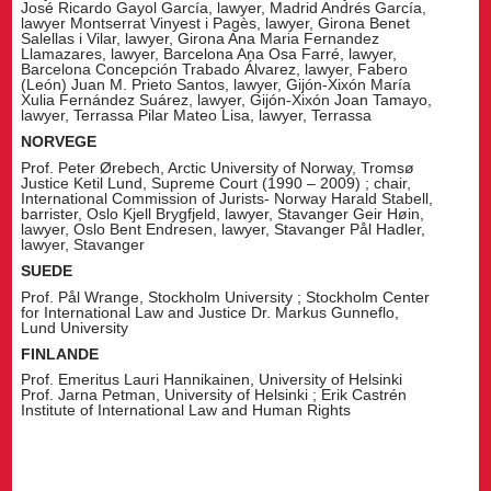
José Ricardo Gayol García, lawyer, Madrid Andrés García,
lawyer Montserrat Vinyest i Pagès, lawyer, Girona Benet
Salellas i Vilar, lawyer, Girona Ana Maria Fernandez
Llamazares, lawyer, Barcelona Ana Osa Farré, lawyer,
Barcelona Concepción Trabado Álvarez, lawyer, Fabero
(León) Juan M. Prieto Santos, lawyer, Gijón-Xixón María
Xulia Fernández Suárez, lawyer, Gijón-Xixón Joan Tamayo,
lawyer, Terrassa Pilar Mateo Lisa, lawyer, Terrassa
NORVEGE
Prof. Peter Ørebech, Arctic University of Norway, Tromsø
Justice Ketil Lund, Supreme Court (1990 – 2009) ; chair,
International Commission of Jurists- Norway Harald Stabell,
barrister, Oslo Kjell Brygfjeld, lawyer, Stavanger Geir Høin,
lawyer, Oslo Bent Endresen, lawyer, Stavanger Pål Hadler,
lawyer, Stavanger
SUEDE
Prof. Pål Wrange, Stockholm University ; Stockholm Center
for International Law and Justice Dr. Markus Gunneflo,
Lund University
FINLANDE
Prof. Emeritus Lauri Hannikainen, University of Helsinki
Prof. Jarna Petman, University of Helsinki ; Erik Castrén
Institute of International Law and Human Rights