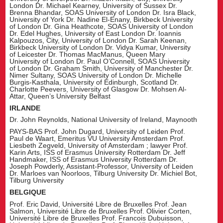
London Dr. Michael Kearney, University of Sussex Dr.
Brenna Bhandar, SOAS University of London Dr. Isra Black,
University of York Dr. Nadine El-Enany, Birkbeck University
of London Dr. Gina Heathcote, SOAS University of London
Dr. Edel Hughes, University of East London Dr. Ioannis
Kalpouzos, City, University of London Dr. Sarah Keenan,
Birkbeck University of London Dr. Vidya Kumar, University
of Leicester Dr. Thomas MacManus, Queen Mary
University of London Dr. Paul O’Connell, SOAS University
of London Dr. Graham Smith, University of Manchester Dr.
Nimer Sultany, SOAS University of London Dr. Michelle
Burgis-Kasthala, University of Edinburgh, Scotland Dr.
Charlotte Peevers, University of Glasgow Dr. Mohsen Al-
Attar, Queen’s University Belfast
IRLANDE
Dr. John Reynolds, National University of Ireland, Maynooth
PAYS-BAS Prof. John Dugard, University of Leiden Prof.
Paul de Waart, Emeritus VU University Amsterdam Prof.
Liesbeth Zegveld, University of Amsterdam ; lawyer Prof.
Karin Arts, ISS of Erasmus University Rotterdam Dr. Jeff
Handmaker, ISS of Erasmus University Rotterdam Dr.
Joseph Powderly, Assistant-Professor, University of Leiden
Dr. Marloes van Noorloos, Tilburg University Dr. Michiel Bot,
Tilburg University
BELGIQUE
Prof. Eric David, Université Libre de Bruxelles Prof. Jean
Salmon, Université Libre de Bruxelles Prof. Olivier Corten,
Université Libre de Bruxelles Prof. Francois Dubuisson,