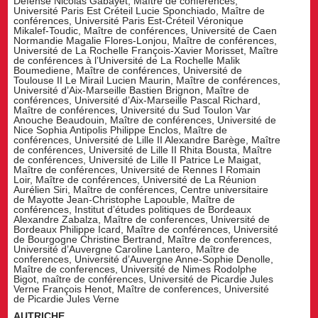
Défense Nicolas Gabayet, Maître de conférences,
Université Paris Est Créteil Lucie Sponchiado, Maître de
conférences, Université Paris Est-Créteil Véronique
Mikalef-Toudic, Maître de conférences, Université de Caen
Normandie Magalie Flores-Lonjou, Maître de conférences,
Université de La Rochelle François-Xavier Morisset, Maître
de conférences à l’Université de La Rochelle Malik
Boumediene, Maître de conférences, Université de
Toulouse II Le Mirail Lucien Maurin, Maître de conférences,
Université d’Aix-Marseille Bastien Brignon, Maître de
conférences, Université d’Aix-Marseille Pascal Richard,
Maître de conférences, Université du Sud Toulon Var
Anouche Beaudouin, Maître de conférences, Université de
Nice Sophia Antipolis Philippe Enclos, Maître de
conférences, Université de Lille II Alexandre Barège, Maître
de conférences, Université de Lille II Rhita Bousta, Maître
de conférences, Université de Lille II Patrice Le Maigat,
Maître de conférences, Université de Rennes I Romain
Loir, Maître de conférences, Université de La Réunion
Aurélien Siri, Maître de conférences, Centre universitaire
de Mayotte Jean-Christophe Lapouble, Maître de
conférences, Institut d’études politiques de Bordeaux
Alexandre Zabalza, Maître de conferences, Université de
Bordeaux Philippe Icard, Maître de conférences, Université
de Bourgogne Christine Bertrand, Maître de conferences,
Université d’Auvergne Caroline Lantero, Maître de
conferences, Université d’Auvergne Anne-Sophie Denolle,
Maître de conferences, Université de Nimes Rodolphe
Bigot, maître de conférences, Université de Picardie Jules
Verne François Henot, Maître de conferences, Université
de Picardie Jules Verne
AUTRICHE