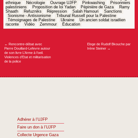
ethnique
Nécrologie
Ouvrage UJFP
Pinkwashing
Prisonniers
palestiniens
Proposition de loi Yadan
Pépinière de Gaza
Ramy
Shaath
Refuzniks
Répression
Salah Hamouri
Sanctions
Sionisme - Antisionisme
Tribunal Russell pour la Palestine
Témoignages de Palestine
Ukraine
Un ancien soldat israélien
raconte
Vidéo
Zemmour
Éducation
Navigation
de
l’article
←
Rencontre-débat avec
Eloge de Rudolf Bkouche par
Pierre Douillard-Lefevre autour
Irène Steiner
→
de son livre L’Arme à l’oeil.
Violences d’Etat et militarisation
de la police
Adhérer à l’UJFP
Faire un don à l’UJFP
Collecte Urgence Gaza