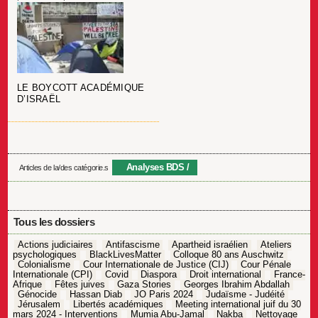
LE BOYCOTT ACADÉMIQUE
D’ISRAËL
Analyses BDS
Articles de la/des catégorie.s
Tous les dossiers
Actions judiciaires
Antifascisme
Apartheid israélien
Ateliers
psychologiques
BlackLivesMatter
Colloque 80 ans Auschwitz
Colonialisme
Cour Internationale de Justice (CIJ)
Cour Pénale
Internationale (CPI)
Covid
Diaspora
Droit international
France-
Afrique
Fêtes juives
Gaza Stories
Georges Ibrahim Abdallah
Génocide
Hassan Diab
JO Paris 2024
Judaïsme - Judéité
Jérusalem
Libertés académiques
Meeting international juif du 30
mars 2024 - Interventions
Mumia Abu-Jamal
Nakba
Nettoyage