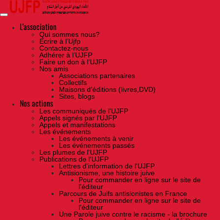
Skip
to
the
content
L'association
Qui sommes nous?
Ecrire à l’Ujfp
Contactez-nous
Adhérer à l’UJFP
Faire un don à l’UJFP
Nos amis
Associations partenaires
Collectifs
Maisons d’éditions (livres,DVD)
Sites, blogs
Nos actions
Les communiqués de l'UJFP
Appels signés par l'UJFP
Appels et manifestations
Les événements
Les événements à venir
Les événements passés
Les plumes de l'UJFP
Publications de l'UJFP
Lettres d'information de l'UJFP
Antisionisme, une histoire juive
Pour commander en ligne sur le site de
l'éditeur
Parcours de Juifs antisionistes en France
Pour commander en ligne sur le site de
l'éditeur
Une Parole juive contre le racisme - la brochure