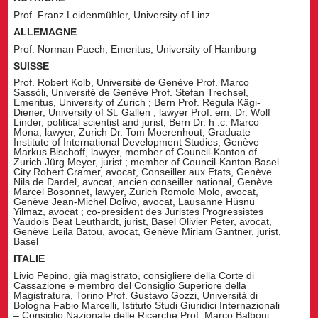
Prof. Franz Leidenmühler, University of Linz
ALLEMAGNE
Prof. Norman Paech, Emeritus, University of Hamburg
SUISSE
Prof. Robert Kolb, Université de Genève Prof. Marco
Sassòli, Université de Genève Prof. Stefan Trechsel,
Emeritus, University of Zurich ; Bern Prof. Regula Kägi-
Diener, University of St. Gallen ; lawyer Prof. em. Dr. Wolf
Linder, political scientist and jurist, Bern Dr. h .c. Marco
Mona, lawyer, Zurich Dr. Tom Moerenhout, Graduate
Institute of International Development Studies, Genève
Markus Bischoff, lawyer, member of Council-Kanton of
Zurich Jürg Meyer, jurist ; member of Council-Kanton Basel
City Robert Cramer, avocat, Conseiller aux Etats, Genève
Nils de Dardel, avocat, ancien conseiller national, Genève
Marcel Bosonnet, lawyer, Zurich Romolo Molo, avocat,
Genève Jean-Michel Dolivo, avocat, Lausanne Hüsnü
Yilmaz, avocat ; co-president des Juristes Progressistes
Vaudois Beat Leuthardt, jurist, Basel Olivier Peter, avocat,
Genève Leila Batou, avocat, Genève Miriam Gantner, jurist,
Basel
ITALIE
Livio Pepino, già magistrato, consigliere della Corte di
Cassazione e membro del Consiglio Superiore della
Magistratura, Torino Prof. Gustavo Gozzi, Università di
Bologna Fabio Marcelli, Istituto Studi Giuridici Internazionali
– Consiglio Nazionale delle Ricerche Prof. Marco Balboni,