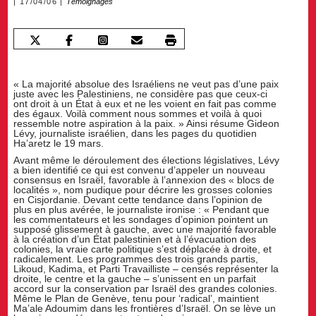
17/04/06
Témoignages
« La majorité absolue des Israéliens ne veut pas d’une paix
juste avec les Palestiniens, ne considère pas que ceux-ci
ont droit à un État à eux et ne les voient en fait pas comme
des égaux. Voilà comment nous sommes et voilà à quoi
ressemble notre aspiration à la paix. » Ainsi résume Gideon
Lévy, journaliste israélien, dans les pages du quotidien
Ha’aretz le 19 mars.
Avant même le déroulement des élections législatives, Lévy
a bien identifié ce qui est convenu d’appeler un nouveau
consensus en Israël, favorable à l’annexion des « blocs de
localités », nom pudique pour décrire les grosses colonies
en Cisjordanie. Devant cette tendance dans l’opinion de
plus en plus avérée, le journaliste ironise : « Pendant que
les commentateurs et les sondages d’opinion pointent un
supposé glissement à gauche, avec une majorité favorable
à la création d’un État palestinien et à l’évacuation des
colonies, la vraie carte politique s’est déplacée à droite, et
radicalement. Les programmes des trois grands partis,
Likoud, Kadima, et Parti Travailliste – censés représenter la
droite, le centre et la gauche – s’unissent en un parfait
accord sur la conservation par Israël des grandes colonies.
Même le Plan de Genève, tenu pour ‘radical’, maintient
Ma’ale Adoumim dans les frontières d’Israël. On se lève un