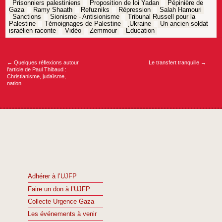
Prisonniers palestiniens
Proposition de loi Yadan
Pépinière de
Gaza
Ramy Shaath
Refuzniks
Répression
Salah Hamouri
Sanctions
Sionisme - Antisionisme
Tribunal Russell pour la
Palestine
Témoignages de Palestine
Ukraine
Un ancien soldat
israélien raconte
Vidéo
Zemmour
Éducation
Navigation
de
l’article
←
Quelques réflexions autour
Le transfert tranquille
→
l’article de Paul Thibaud :
Christianisme, judaïsme,
nation.
Adhérer à l’UJFP
Faire un don à l’UJFP
Collecte Urgence Gaza
Les événements à venir