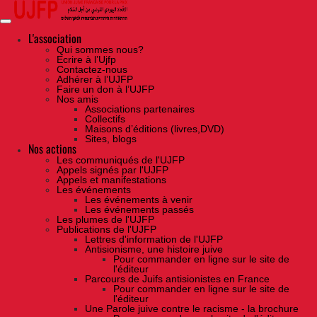
Skip
to
the
content
L'association
Qui sommes nous?
Ecrire à l’Ujfp
Contactez-nous
Adhérer à l’UJFP
Faire un don à l’UJFP
Nos amis
Associations partenaires
Collectifs
Maisons d’éditions (livres,DVD)
Sites, blogs
Nos actions
Les communiqués de l'UJFP
Appels signés par l'UJFP
Appels et manifestations
Les événements
Les événements à venir
Les événements passés
Les plumes de l'UJFP
Publications de l'UJFP
Lettres d'information de l'UJFP
Antisionisme, une histoire juive
Pour commander en ligne sur le site de
l'éditeur
Parcours de Juifs antisionistes en France
Pour commander en ligne sur le site de
l'éditeur
Une Parole juive contre le racisme - la brochure