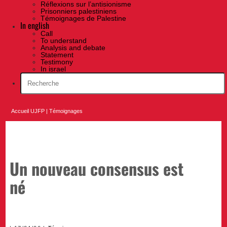
Réflexions sur l’antisionisme
Prisonniers palestiniens
Témoignages de Palestine
In english
Call
To understand
Analysis and debate
Statement
Testimony
In israel
Accueil UJFP
|
Témoignages
Un nouveau consensus est
né