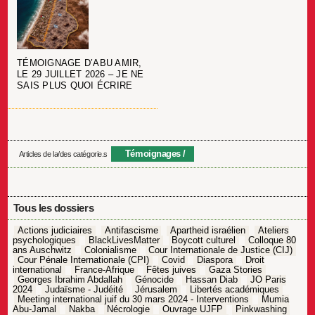
TÉMOIGNAGE D’ABU AMIR,
LE 29 JUILLET 2026 – JE NE
SAIS PLUS QUOI ÉCRIRE
Témoignages
Articles de la/des catégorie.s
Tous les dossiers
Actions judiciaires
Antifascisme
Apartheid israélien
Ateliers
psychologiques
BlackLivesMatter
Boycott culturel
Colloque 80
ans Auschwitz
Colonialisme
Cour Internationale de Justice (CIJ)
Cour Pénale Internationale (CPI)
Covid
Diaspora
Droit
international
France-Afrique
Fêtes juives
Gaza Stories
Georges Ibrahim Abdallah
Génocide
Hassan Diab
JO Paris
2024
Judaïsme - Judéité
Jérusalem
Libertés académiques
Meeting international juif du 30 mars 2024 - Interventions
Mumia
Abu-Jamal
Nakba
Nécrologie
Ouvrage UJFP
Pinkwashing