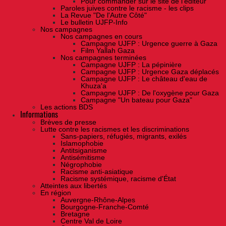
Pour commander sur le site de l'éditeur
Paroles juives contre le racisme - les clips
La Revue "De l'Autre Côté"
Le bulletin UJFP-Info
Nos campagnes
Nos campagnes en cours
Campagne UJFP : Urgence guerre à Gaza
Film Yallah Gaza
Nos campagnes terminées
Campagne UJFP : La pépinière
Campagne UJFP : Urgence Gaza déplacés
Campagne UJFP : Le château d'eau de
Khuza'a
Campagne UJFP : De l'oxygène pour Gaza
Campagne "Un bateau pour Gaza"
Les actions BDS
Informations
Brèves de presse
Lutte contre les racismes et les discriminations
Sans-papiers, réfugiés, migrants, exilés
Islamophobie
Antitsiganisme
Antisémitisme
Négrophobie
Racisme anti-asiatique
Racisme systémique, racisme d'État
Atteintes aux libertés
En région
Auvergne-Rhône-Alpes
Bourgogne-Franche-Comté
Bretagne
Centre Val de Loire