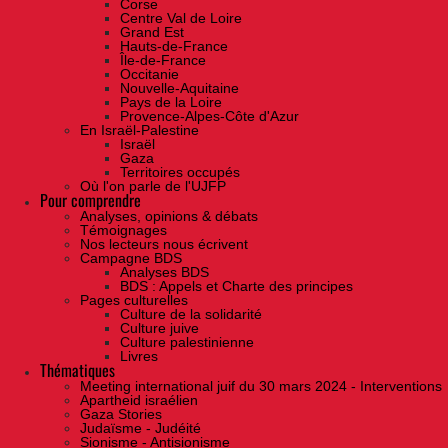
Corse
Centre Val de Loire
Grand Est
Hauts-de-France
Île-de-France
Occitanie
Nouvelle-Aquitaine
Pays de la Loire
Provence-Alpes-Côte d'Azur
En Israël-Palestine
Israël
Gaza
Territoires occupés
Où l'on parle de l'UJFP
Pour comprendre
Analyses, opinions & débats
Témoignages
Nos lecteurs nous écrivent
Campagne BDS
Analyses BDS
BDS : Appels et Charte des principes
Pages culturelles
Culture de la solidarité
Culture juive
Culture palestinienne
Livres
Thématiques
Meeting international juif du 30 mars 2024 - Interventions
Apartheid israélien
Gaza Stories
Judaïsme - Judéité
Sionisme - Antisionisme