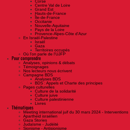
Corse
Centre Val de Loire
Grand Est
Hauts-de-France
Île-de-France
Occitanie
Nouvelle-Aquitaine
Pays de la Loire
Provence-Alpes-Côte d'Azur
En Israël-Palestine
Israël
Gaza
Territoires occupés
Où l'on parle de l'UJFP
Pour comprendre
Analyses, opinions & débats
Témoignages
Nos lecteurs nous écrivent
Campagne BDS
Analyses BDS
BDS : Appels et Charte des principes
Pages culturelles
Culture de la solidarité
Culture juive
Culture palestinienne
Livres
Thématiques
Meeting international juif du 30 mars 2024 - Interventions
Apartheid israélien
Gaza Stories
Judaïsme - Judéité
Sionisme - Antisionisme