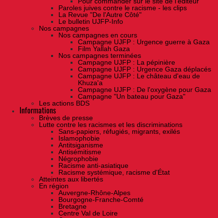
Pour commander sur le site de l'éditeur
Paroles juives contre le racisme - les clips
La Revue "De l'Autre Côté"
Le bulletin UJFP-Info
Nos campagnes
Nos campagnes en cours
Campagne UJFP : Urgence guerre à Gaza
Film Yallah Gaza
Nos campagnes terminées
Campagne UJFP : La pépinière
Campagne UJFP : Urgence Gaza déplacés
Campagne UJFP : Le château d'eau de
Khuza'a
Campagne UJFP : De l'oxygène pour Gaza
Campagne "Un bateau pour Gaza"
Les actions BDS
Informations
Brèves de presse
Lutte contre les racismes et les discriminations
Sans-papiers, réfugiés, migrants, exilés
Islamophobie
Antitsiganisme
Antisémitisme
Négrophobie
Racisme anti-asiatique
Racisme systémique, racisme d'État
Atteintes aux libertés
En région
Auvergne-Rhône-Alpes
Bourgogne-Franche-Comté
Bretagne
Centre Val de Loire