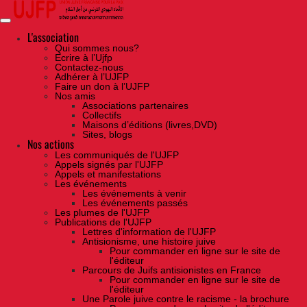
Skip
to
the
content
L'association
Qui sommes nous?
Ecrire à l’Ujfp
Contactez-nous
Adhérer à l’UJFP
Faire un don à l’UJFP
Nos amis
Associations partenaires
Collectifs
Maisons d’éditions (livres,DVD)
Sites, blogs
Nos actions
Les communiqués de l'UJFP
Appels signés par l'UJFP
Appels et manifestations
Les événements
Les événements à venir
Les événements passés
Les plumes de l'UJFP
Publications de l'UJFP
Lettres d'information de l'UJFP
Antisionisme, une histoire juive
Pour commander en ligne sur le site de
l'éditeur
Parcours de Juifs antisionistes en France
Pour commander en ligne sur le site de
l'éditeur
Une Parole juive contre le racisme - la brochure