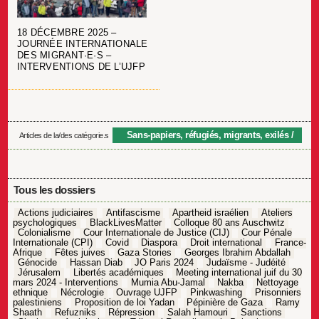
18 DÉCEMBRE 2025 –
JOURNÉE INTERNATIONALE
DES MIGRANT·E·S –
INTERVENTIONS DE L’UJFP
Sans-papiers, réfugiés, migrants, exilés
Articles de la/des catégorie.s
Tous les dossiers
Actions judiciaires
Antifascisme
Apartheid israélien
Ateliers
psychologiques
BlackLivesMatter
Colloque 80 ans Auschwitz
Colonialisme
Cour Internationale de Justice (CIJ)
Cour Pénale
Internationale (CPI)
Covid
Diaspora
Droit international
France-
Afrique
Fêtes juives
Gaza Stories
Georges Ibrahim Abdallah
Génocide
Hassan Diab
JO Paris 2024
Judaïsme - Judéité
Jérusalem
Libertés académiques
Meeting international juif du 30
mars 2024 - Interventions
Mumia Abu-Jamal
Nakba
Nettoyage
ethnique
Nécrologie
Ouvrage UJFP
Pinkwashing
Prisonniers
palestiniens
Proposition de loi Yadan
Pépinière de Gaza
Ramy
Shaath
Refuzniks
Répression
Salah Hamouri
Sanctions