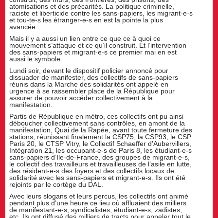
atomisations et des précarités. La politique criminelle,
raciste et liberticide contre les sans-papiers, les migrant-e-s
et tou-te-s les étranger-e-s en est la pointe la plus
avancée.
Mais il y a aussi un lien entre ce que ce à quoi ce
mouvement s’attaque et ce qu’il construit. Et l’intervention
des sans-papiers et migrant-e-s ce premier mai en est
aussi le symbole.
Lundi soir, devant le dispositif policier annoncé pour
dissuader de manifester, des collectifs de sans-papiers
réunis dans la Marche des solidarités ont appelé en
urgence à se rassembler place de la République pour
assurer de pouvoir accéder collectivement à la
manifestation.
Partis de République en métro, ces collectifs ont pu ainsi
déboucher collectivement sans contrôles, en amont de la
manifestation, Quai de la Rapée, avant toute fermeture des
stations, réunissant finalement la CSP75, la CSP93, le CSP
Paris 20, le CTSP Vitry, le Collectif Schaeffer d’Aubervillers,
Intégration 21, les occupant-e-s de Paris 8, les étudiant-e-s
sans-papiers d’Ile-de-France, des groupes de migrant-e-s,
le collectif des travailleurs et travailleuses de l’asile en lutte,
des résident-e-s des foyers et des collectifs locaux de
solidarité avec les sans-papiers et migrant-e-s. Ils ont été
rejoints par le cortège du DAL.
Avec leurs slogans et leurs percus, les collectifs ont animé
pendant plus d’une heure ce lieu où affluaient des milliers
de manifestant-e-s, syndicalistes, étudiant-e-s, zadistes,
etc. Ils ont diffusé des milliers de tracts pour appeler tout le