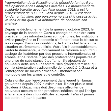
fragmentation de la Palestine et le génocide font qu’il y a
des opinions et des analyses diverses. Le mouvement de
solidarité travaille avec Abu Amir depuis 2011. Il est le
représentant de l’UJFP à Gaza depuis 2016. Il est donc
fondamental, alors que personne ne sait si le cessez-le-feu
va tenir et sur quoi il va déboucher, de connaître son
analyse.
Depuis le déclenchement de la guerre d’octobre 2023, le
paysage de la bande de Gaza a changé de manière sans
précédent. Les infrastructures sont détruites, les institutions
civiles paralysées et l’économie s’effondre sous le blocus et
les ravages. Dans ces conditions, le Hamas fait face à une
situation extrêmement difficile. Autrefois incontestablement
l’autorité dominante, le mouvement se retrouve aujourd’hui
assiégé de l’extérieur par des pressions internationales et
arabes, et de l’intérieur par des protestations populaires et
une crise de subsistance étouffante. S’y ajoutent de
nouveaux défis liés au désordre “des grandes familles” qui
sont la structuration traditionnelle de la société à Gaza et à
l’émergence de milices armées qui menacent son
monopole sur les armes et le contrôle.
Cela signifie que l’environnement dans lequel le Hamas
gouvernait depuis 2007 n’existe plus. Il n’est plus le seul
décideur à Gaza, mais doit désormais affronter de
nouveaux acteurs et des pressions inédites, ce qui l’oblige
à faire face à des choix difficiles auxquels il n’avait jamais
été confronté par le passé.