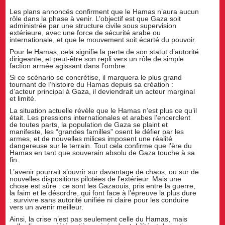
Les plans annoncés confirment que le Hamas n’aura aucun
rôle dans la phase à venir. L’objectif est que Gaza soit
administrée par une structure civile sous supervision
extérieure, avec une force de sécurité arabe ou
internationale, et que le mouvement soit écarté du pouvoir.
Pour le Hamas, cela signifie la perte de son statut d’autorité
dirigeante, et peut-être son repli vers un rôle de simple
faction armée agissant dans l’ombre.
Si ce scénario se concrétise, il marquera le plus grand
tournant de l’histoire du Hamas depuis sa création :
d’acteur principal à Gaza, il deviendrait un acteur marginal
et limité.
La situation actuelle révèle que le Hamas n’est plus ce qu’il
était. Les pressions internationales et arabes l’encerclent
de toutes parts, la population de Gaza se plaint et
manifeste, les “grandes familles” osent le défier par les
armes, et de nouvelles milices imposent une réalité
dangereuse sur le terrain. Tout cela confirme que l’ère du
Hamas en tant que souverain absolu de Gaza touche à sa
fin.
L’avenir pourrait s’ouvrir sur davantage de chaos, ou sur de
nouvelles dispositions pilotées de l’extérieur. Mais une
chose est sûre : ce sont les Gazaouis, pris entre la guerre,
la faim et le désordre, qui font face à l’épreuve la plus dure
: survivre sans autorité unifiée ni claire pour les conduire
vers un avenir meilleur.
Ainsi, la crise n’est pas seulement celle du Hamas, mais