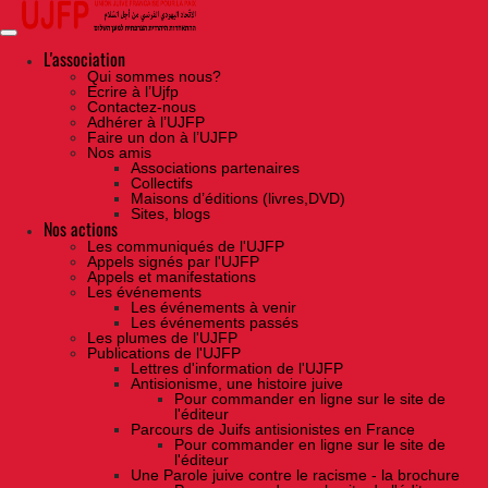
Skip
to
the
content
L'association
Qui sommes nous?
Ecrire à l’Ujfp
Contactez-nous
Adhérer à l’UJFP
Faire un don à l’UJFP
Nos amis
Associations partenaires
Collectifs
Maisons d’éditions (livres,DVD)
Sites, blogs
Nos actions
Les communiqués de l'UJFP
Appels signés par l'UJFP
Appels et manifestations
Les événements
Les événements à venir
Les événements passés
Les plumes de l'UJFP
Publications de l'UJFP
Lettres d'information de l'UJFP
Antisionisme, une histoire juive
Pour commander en ligne sur le site de
l'éditeur
Parcours de Juifs antisionistes en France
Pour commander en ligne sur le site de
l'éditeur
Une Parole juive contre le racisme - la brochure