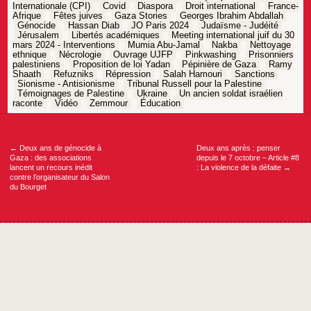
Internationale (CPI)
Covid
Diaspora
Droit international
France-
Afrique
Fêtes juives
Gaza Stories
Georges Ibrahim Abdallah
Génocide
Hassan Diab
JO Paris 2024
Judaïsme - Judéité
Jérusalem
Libertés académiques
Meeting international juif du 30
mars 2024 - Interventions
Mumia Abu-Jamal
Nakba
Nettoyage
ethnique
Nécrologie
Ouvrage UJFP
Pinkwashing
Prisonniers
palestiniens
Proposition de loi Yadan
Pépinière de Gaza
Ramy
Shaath
Refuzniks
Répression
Salah Hamouri
Sanctions
Sionisme - Antisionisme
Tribunal Russell pour la Palestine
Témoignages de Palestine
Ukraine
Un ancien soldat israélien
raconte
Vidéo
Zemmour
Éducation
Navigation
de
l’article
←
Deux ans de génocide à
Deux ans après : penser
Gaza : des associations
depuis le 7 octobre – Article #8
lancent un recours inédit
: La violence de la défaite
→
contre l’organisateur du Salon
du Bourget