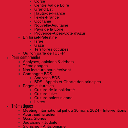
Corse
Centre Val de Loire
Grand Est
Hauts-de-France
Île-de-France
Occitanie
Nouvelle-Aquitaine
Pays de la Loire
Provence-Alpes-Côte d'Azur
En Israël-Palestine
Israël
Gaza
Territoires occupés
Où l'on parle de l'UJFP
Pour comprendre
Analyses, opinions & débats
Témoignages
Nos lecteurs nous écrivent
Campagne BDS
Analyses BDS
BDS : Appels et Charte des principes
Pages culturelles
Culture de la solidarité
Culture juive
Culture palestinienne
Livres
Thématiques
Meeting international juif du 30 mars 2024 - Interventions
Apartheid israélien
Gaza Stories
Judaïsme - Judéité
Sionisme - Antisionisme