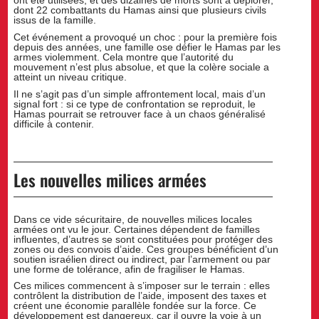
ont été utilisées, et des dizaines de morts sont à déplorer,
dont 22 combattants du Hamas ainsi que plusieurs civils
issus de la famille.
Cet événement a provoqué un choc : pour la première fois
depuis des années, une famille ose défier le Hamas par les
armes violemment. Cela montre que l’autorité du
mouvement n’est plus absolue, et que la colère sociale a
atteint un niveau critique.
Il ne s’agit pas d’un simple affrontement local, mais d’un
signal fort : si ce type de confrontation se reproduit, le
Hamas pourrait se retrouver face à un chaos généralisé
difficile à contenir.
Les nouvelles milices armées
Dans ce vide sécuritaire, de nouvelles milices locales
armées ont vu le jour. Certaines dépendent de familles
influentes, d’autres se sont constituées pour protéger des
zones ou des convois d’aide. Ces groupes bénéficient d’un
soutien israélien direct ou indirect, par l’armement ou par
une forme de tolérance, afin de fragiliser le Hamas.
Ces milices commencent à s’imposer sur le terrain : elles
contrôlent la distribution de l’aide, imposent des taxes et
créent une économie parallèle fondée sur la force. Ce
développement est dangereux, car il ouvre la voie à un