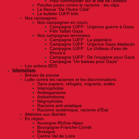
Pour commander sur le site de l'éditeur
Paroles juives contre le racisme - les clips
La Revue "De l'Autre Côté"
Le bulletin UJFP-Info
Nos campagnes
Nos campagnes en cours
Campagne UJFP : Urgence guerre à Gaza
Film Yallah Gaza
Nos campagnes terminées
Campagne UJFP : La pépinière
Campagne UJFP : Urgence Gaza déplacés
Campagne UJFP : Le château d'eau de
Khuza'a
Campagne UJFP : De l'oxygène pour Gaza
Campagne "Un bateau pour Gaza"
Les actions BDS
Informations
Brèves de presse
Lutte contre les racismes et les discriminations
Sans-papiers, réfugiés, migrants, exilés
Islamophobie
Antitsiganisme
Antisémitisme
Négrophobie
Racisme anti-asiatique
Racisme systémique, racisme d'État
Atteintes aux libertés
En région
Auvergne-Rhône-Alpes
Bourgogne-Franche-Comté
Bretagne
Centre Val de Loire