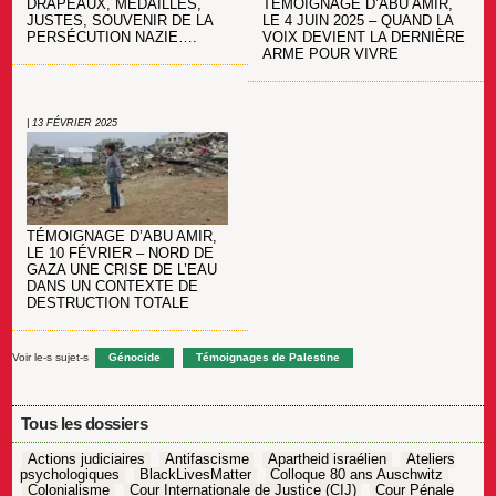
TÉMOIGNAGE D’ABU AMIR,
DRAPEAUX, MÉDAILLES,
LE 4 JUIN 2025 – QUAND LA
JUSTES, SOUVENIR DE LA
VOIX DEVIENT LA DERNIÈRE
PERSÉCUTION NAZIE….
ARME POUR VIVRE
| 13 FÉVRIER 2025
TÉMOIGNAGE D’ABU AMIR,
LE 10 FÉVRIER – NORD DE
GAZA UNE CRISE DE L’EAU
DANS UN CONTEXTE DE
DESTRUCTION TOTALE
Voir le-s sujet-s
Génocide
Témoignages de Palestine
Tous les dossiers
Actions judiciaires
Antifascisme
Apartheid israélien
Ateliers
psychologiques
BlackLivesMatter
Colloque 80 ans Auschwitz
Colonialisme
Cour Internationale de Justice (CIJ)
Cour Pénale