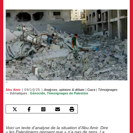
Abu Amir
09/10/25
Analyses, opinions & débats
|
Gaza
|
Témoignages
— thématiques :
Génocide
,
Témoignages de Palestine
Voici un texte d’analyse de la situation d’Abu Amir. Dire
« les Palestiniens pensent que » n’a pas de sens. La