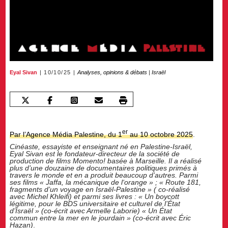
Eyal Sivan
10/10/25
Analyses, opinions & débats
|
Israël
er
Par l’Agence Média Palestine, du 1
au 10 octobre 2025
.
Cinéaste, essayiste et enseignant né en Palestine-Israël,
Eyal Sivan est le fondateur-directeur de la société de
production de films Momento! basée à Marseille. Il a réalisé
plus d’une douzaine de documentaires politiques primés à
travers le monde et en a produit beaucoup d’autres. Parmi
ses films « Jaffa, la mécanique de l‘orange » ; « Route 181,
fragments d’un voyage en Israël-Palestine » ( co-réalisé
avec Michel Khleifi) et parmi ses livres : « Un boycott
légitime, pour le BDS universitaire et culturel de l’État
d’Israël » (co-écrit avec Armelle Laborie) « Un État
commun entre la mer en le jourdain » (co-écrit avec Éric
Hazan)
.