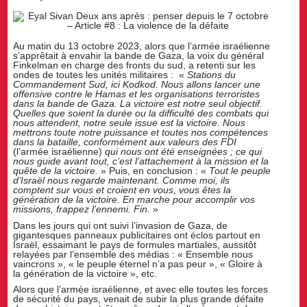
Au matin du 13 octobre 2023, alors que l’armée israélienne
s’apprêtait à envahir la bande de Gaza, la voix du général
Finkelman en charge des fronts du sud, a retenti sur les
ondes de toutes les unités militaires : «
Stations du
Commandement Sud, ici Kodkod. Nous allons lancer une
offensive contre le Hamas et les organisations terroristes
dans la bande de Gaza. La victoire est notre seul objectif.
Quelles que soient la durée ou la difficulté des combats qui
nous attendent, notre seule issue est la victoire. Nous
mettrons toute notre puissance et toutes nos compétences
dans la bataille, conformément aux valeurs des FDI
(l’armée israélienne)
qui nous ont été enseignées ; ce qui
nous guide avant tout, c’est l’attachement à la mission et la
quête de la victoire.
» Puis, en conclusion : «
Tout le peuple
d’Israël nous regarde maintenant. Comme moi, ils
comptent sur vous et croient en vous, vous êtes la
génération de la victoire. En marche pour accomplir vos
missions, frappez l’ennemi. Fin.
»
Dans les jours qui ont suivi l’invasion de Gaza, de
gigantesques panneaux publicitaires ont éclos partout en
Israël, essaimant le pays de formules martiales, aussitôt
relayées par l’ensemble des médias : « Ensemble nous
vaincrons », « le peuple éternel n’a pas peur », « Gloire à
la génération de la victoire », etc.
Alors que l’armée israélienne, et avec elle toutes les forces
de sécurité du pays, venait de subir la plus grande défaite