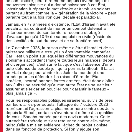
de son histoire, peut-être même depuis l’avènement du
mouvement sioniste qui a donné naissance à cet État,
l’obstination à répéter le mot
victoire
et à voir les soldats
partant au front comme la « génération de la victoire » peut
paraître tout à la fois ironique, décalé et paradoxal.
Jamais, en 77 années d’existence, l’État d’Israël n’avait été
envahi ainsi, contraint de mener un combat défensif à
l’intérieur même de son territoire reconnu et obligé
d’évacuer jusqu’à 10 % de sa population civile (résidents
des localités du sud du pays et de sa frontière nord).
Le 7 octobre 2023, la raison même d’être d’Israël et de sa
puissance militaire a essuyé un épouvantable camouflet.
Car il est un point sur lequel les différentes mouvances du
sionisme s’accordent (malgré toutes leurs nuances, débats
et divergences), c’est sur le fait que c’est l’absence d’une
auto-défense du peuple juif qui a permis la Shoah. Il fallait
un État refuge pour abriter les Juifs du monde et une
armée pour les défendre. La raison d’être de l’État
israélien, incarné par ses forces armées, était donc d’offrir
aux Juifs une sécurité qu’aucun autre État ne saurait leur
assurer et s’ériger en bouclier pour garantir le fameux «
plus jamais ça ».
Pour les responsables politiques israéliens, suivis de près
par leurs alliés-perroquets, l’attaque du 7 octobre 2023
représentait l’agression la plus meurtrière contre des Juifs
depuis la Shoah, certains s’aventurant même à la qualifier
de «mini-Shoah» menée par des nazis modernes. Cette
surenchère rhétorique s’est retournée contre elle-même,
puisqu’elle a mis en évidence l’échec du projet sioniste
dans sa fonction de protection. Si l’on y ajoute son