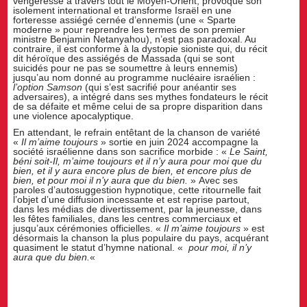
vengeresse à travers tout le Moyen-Orient, provoque son
isolement international et transforme Israël en une
forteresse assiégé cernée d’ennemis (une « Sparte
moderne » pour reprendre les termes de son premier
ministre Benjamin Netanyahou), n’est pas paradoxal. Au
contraire, il est conforme à la dystopie sioniste qui, du récit
dit héroïque des assiégés de Massada (qui se sont
suicidés pour ne pas se soumettre à leurs ennemis)
jusqu’au nom donné au programme nucléaire israélien :
l’option Samson
(qui s’est sacrifié pour anéantir ses
adversaires), a intégré dans ses mythes fondateurs le récit
de sa défaite et même celui de sa propre disparition dans
une violence apocalyptique.
En attendant, le refrain entêtant de la chanson de variété
«
Il m’aime toujours
» sortie en juin 2024 accompagne la
société israélienne dans son sacrifice morbide : «
Le Saint,
béni soit-Il, m’aime toujours et il n’y aura pour moi que du
bien, et il y aura encore plus de bien, et encore plus de
bien, et pour moi il n’y aura que du bien.
» Avec ses
paroles d’autosuggestion hypnotique, cette ritournelle fait
l’objet d’une diffusion incessante et est reprise partout,
dans les médias de divertissement, par la jeunesse, dans
les fêtes familiales, dans les centres commerciaux et
jusqu’aux cérémonies officielles. «
Il m’aime toujours
» est
désormais la chanson la plus populaire du pays, acquérant
quasiment le statut d’hymne national. «
pour moi, il n’y
aura que du bien.
«