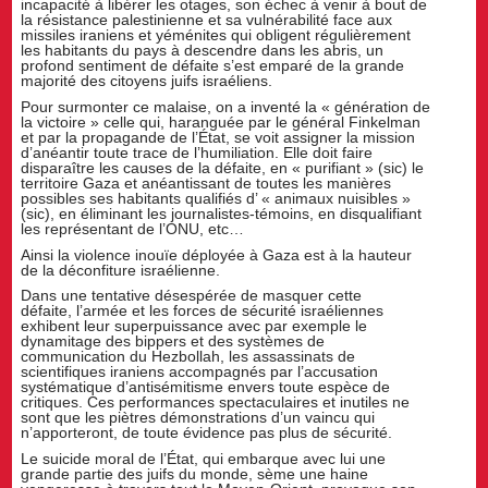
incapacité à libérer les otages, son échec à venir à bout de
la résistance palestinienne et sa vulnérabilité face aux
missiles iraniens et yéménites qui obligent régulièrement
les habitants du pays à descendre dans les abris, un
profond sentiment de défaite s’est emparé de la grande
majorité des citoyens juifs israéliens.
Pour surmonter ce malaise, on a inventé la « génération de
la victoire » celle qui, haranguée par le général Finkelman
et par la propagande de l’État, se voit assigner la mission
d’anéantir toute trace de l’humiliation. Elle doit faire
disparaître les causes de la défaite, en « purifiant » (sic) le
territoire Gaza et anéantissant de toutes les manières
possibles ses habitants qualifiés d’ « animaux nuisibles »
(sic), en éliminant les journalistes-témoins, en disqualifiant
les représentant de l’ONU, etc…
Ainsi la violence inouïe déployée à Gaza est à la hauteur
de la déconfiture israélienne.
Dans une tentative désespérée de masquer cette
défaite, l’armée et les forces de sécurité israéliennes
exhibent leur superpuissance avec par exemple le
dynamitage des bippers et des systèmes de
communication du Hezbollah, les assassinats de
scientifiques iraniens accompagnés par l’accusation
systématique d’antisémitisme envers toute espèce de
critiques. Ces performances spectaculaires et inutiles ne
sont que les piètres démonstrations d’un vaincu qui
n’apporteront, de toute évidence pas plus de sécurité.
Le suicide moral de l’État, qui embarque avec lui une
grande partie des juifs du monde, sème une haine