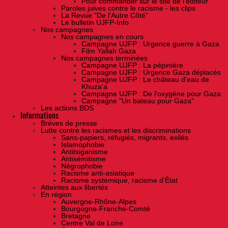
Pour commander sur le site de l'éditeur
Paroles juives contre le racisme - les clips
La Revue "De l'Autre Côté"
Le bulletin UJFP-Info
Nos campagnes
Nos campagnes en cours
Campagne UJFP : Urgence guerre à Gaza
Film Yallah Gaza
Nos campagnes terminées
Campagne UJFP : La pépinière
Campagne UJFP : Urgence Gaza déplacés
Campagne UJFP : Le château d'eau de
Khuza'a
Campagne UJFP : De l'oxygène pour Gaza
Campagne "Un bateau pour Gaza"
Les actions BDS
Informations
Brèves de presse
Lutte contre les racismes et les discriminations
Sans-papiers, réfugiés, migrants, exilés
Islamophobie
Antitsiganisme
Antisémitisme
Négrophobie
Racisme anti-asiatique
Racisme systémique, racisme d'État
Atteintes aux libertés
En région
Auvergne-Rhône-Alpes
Bourgogne-Franche-Comté
Bretagne
Centre Val de Loire