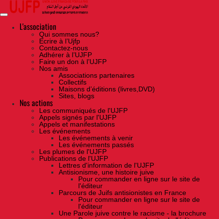
Skip
to
the
content
L'association
Qui sommes nous?
Ecrire à l’Ujfp
Contactez-nous
Adhérer à l’UJFP
Faire un don à l’UJFP
Nos amis
Associations partenaires
Collectifs
Maisons d’éditions (livres,DVD)
Sites, blogs
Nos actions
Les communiqués de l'UJFP
Appels signés par l'UJFP
Appels et manifestations
Les événements
Les événements à venir
Les événements passés
Les plumes de l'UJFP
Publications de l'UJFP
Lettres d'information de l'UJFP
Antisionisme, une histoire juive
Pour commander en ligne sur le site de
l'éditeur
Parcours de Juifs antisionistes en France
Pour commander en ligne sur le site de
l'éditeur
Une Parole juive contre le racisme - la brochure