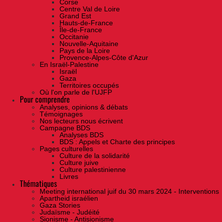
Corse
Centre Val de Loire
Grand Est
Hauts-de-France
Île-de-France
Occitanie
Nouvelle-Aquitaine
Pays de la Loire
Provence-Alpes-Côte d'Azur
En Israël-Palestine
Israël
Gaza
Territoires occupés
Où l'on parle de l'UJFP
Pour comprendre
Analyses, opinions & débats
Témoignages
Nos lecteurs nous écrivent
Campagne BDS
Analyses BDS
BDS : Appels et Charte des principes
Pages culturelles
Culture de la solidarité
Culture juive
Culture palestinienne
Livres
Thématiques
Meeting international juif du 30 mars 2024 - Interventions
Apartheid israélien
Gaza Stories
Judaïsme - Judéité
Sionisme - Antisionisme