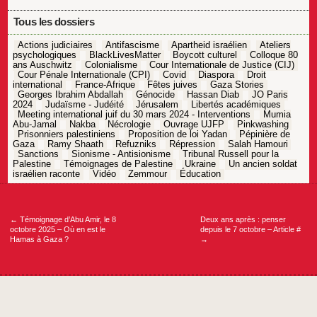
Tous les dossiers
Actions judiciaires
Antifascisme
Apartheid israélien
Ateliers
psychologiques
BlackLivesMatter
Boycott culturel
Colloque 80
ans Auschwitz
Colonialisme
Cour Internationale de Justice (CIJ)
Cour Pénale Internationale (CPI)
Covid
Diaspora
Droit
international
France-Afrique
Fêtes juives
Gaza Stories
Georges Ibrahim Abdallah
Génocide
Hassan Diab
JO Paris
2024
Judaïsme - Judéité
Jérusalem
Libertés académiques
Meeting international juif du 30 mars 2024 - Interventions
Mumia
Abu-Jamal
Nakba
Nécrologie
Ouvrage UJFP
Pinkwashing
Prisonniers palestiniens
Proposition de loi Yadan
Pépinière de
Gaza
Ramy Shaath
Refuzniks
Répression
Salah Hamouri
Sanctions
Sionisme - Antisionisme
Tribunal Russell pour la
Palestine
Témoignages de Palestine
Ukraine
Un ancien soldat
israélien raconte
Vidéo
Zemmour
Éducation
Navigation
de
l’article
←
Témoignage d’Abu Amir, le 8
Deux ans après : penser
octobre 2025 – Où en est le
depuis le 7 octobre – Article #
Hamas à Gaza ?
→