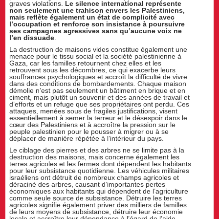
graves violations.
Le silence international représente
non seulement une trahison envers les Palestiniens,
mais reflète également un état de complicité avec
l’occupation et renforce son insistance à poursuivre
ses campagnes agressives sans qu’aucune voix ne
l’en dissuade
.
La destruction de maisons vides constitue également une
menace pour le tissu social et la société palestinienne à
Gaza, car les familles retournent chez elles et les
retrouvent sous les décombres, ce qui exacerbe leurs
souffrances psychologiques et accroît la difficulté de vivre
dans des conditions de bombardements. Chaque maison
démolie n’est pas seulement un bâtiment en brique et en
ciment, mais plutôt un souvenir et des années de travail et
d’efforts et un refuge que ses propriétaires ont perdu. Ces
attaques, menées sous de fragiles justifications, visent
essentiellement à semer la terreur et le désespoir dans le
cœur des Palestiniens et à accroître la pression sur le
peuple palestinien pour le pousser à migrer ou à se
déplacer de manière répétée à l’intérieur du pays.
Le ciblage des pierres et des arbres ne se limite pas à la
destruction des maisons, mais concerne également les
terres agricoles et les fermes dont dépendent les habitants
pour leur subsistance quotidienne. Les véhicules militaires
israéliens ont détruit de nombreux champs agricoles et
déraciné des arbres, causant d’importantes pertes
économiques aux habitants qui dépendent de l’agriculture
comme seule source de subsistance. Détruire les terres
agricoles signifie également priver des milliers de familles
de leurs moyens de subsistance, détruire leur économie
locale et accroître leur dépendance à l’égard de l’aide