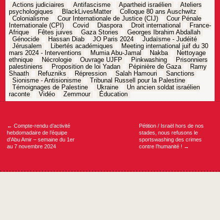
Actions judiciaires
Antifascisme
Apartheid israélien
Ateliers
psychologiques
BlackLivesMatter
Colloque 80 ans Auschwitz
Colonialisme
Cour Internationale de Justice (CIJ)
Cour Pénale
Internationale (CPI)
Covid
Diaspora
Droit international
France-
Afrique
Fêtes juives
Gaza Stories
Georges Ibrahim Abdallah
Génocide
Hassan Diab
JO Paris 2024
Judaïsme - Judéité
Jérusalem
Libertés académiques
Meeting international juif du 30
mars 2024 - Interventions
Mumia Abu-Jamal
Nakba
Nettoyage
ethnique
Nécrologie
Ouvrage UJFP
Pinkwashing
Prisonniers
palestiniens
Proposition de loi Yadan
Pépinière de Gaza
Ramy
Shaath
Refuzniks
Répression
Salah Hamouri
Sanctions
Sionisme - Antisionisme
Tribunal Russell pour la Palestine
Témoignages de Palestine
Ukraine
Un ancien soldat israélien
raconte
Vidéo
Zemmour
Éducation
Navigation
de
l’article
←
Compte-rendu d’activité
Pétition / Israël hors de nos
hebdomadaire de l’équipe
stades, nous refusons le
d’Abu Amir – semaine du 1er
sportswashing des crimes
au 7 novembre 2024
contre l’humanité !
→