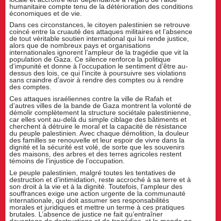
humanitaire compte tenu de la détérioration des conditions
économiques et de vie.
Dans ces circonstances, le citoyen palestinien se retrouve
coincé entre la cruauté des attaques militaires et l’absence
de tout véritable soutien international qui lui rende justice,
alors que de nombreux pays et organisations
internationales ignorent l’ampleur de la tragédie que vit la
population de Gaza. Ce silence renforce la politique
d’impunité et donne à l’occupation le sentiment d’être au-
dessus des lois, ce qui l’incite à poursuivre ses violations
sans craindre d’avoir à rendre des comptes ou à rendre
des comptes.
Ces attaques israéliennes contre la ville de Rafah et
d’autres villes de la bande de Gaza montrent la volonté de
démolir complètement la structure sociétale palestinienne,
car elles vont au-delà du simple ciblage des bâtiments et
cherchent à détruire le moral et la capacité de résistance
du peuple palestinien. Avec chaque démolition, la douleur
des familles se renouvelle et leur espoir de vivre dans la
dignité et la sécurité est volé, de sorte que les souvenirs
des maisons, des arbres et des terres agricoles restent
témoins de l’injustice de l’occupation.
Le peuple palestinien, malgré toutes les tentatives de
destruction et d’intimidation, reste accroché à sa terre et à
son droit à la vie et à la dignité. Toutefois, l’ampleur des
souffrances exige une action urgente de la communauté
internationale, qui doit assumer ses responsabilités
morales et juridiques et mettre un terme à ces pratiques
brutales. L’absence de justice ne fait qu’entraîner