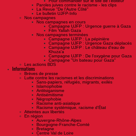
Pour commander sur le site de l'éditeur
Paroles juives contre le racisme - les clips
La Revue "De l'Autre Côté"
Le bulletin UJFP-Info
Nos campagnes
Nos campagnes en cours
Campagne UJFP : Urgence guerre à Gaza
Film Yallah Gaza
Nos campagnes terminées
Campagne UJFP : La pépinière
Campagne UJFP : Urgence Gaza déplacés
Campagne UJFP : Le château d'eau de
Khuza'a
Campagne UJFP : De l'oxygène pour Gaza
Campagne "Un bateau pour Gaza"
Les actions BDS
Informations
Brèves de presse
Lutte contre les racismes et les discriminations
Sans-papiers, réfugiés, migrants, exilés
Islamophobie
Antitsiganisme
Antisémitisme
Négrophobie
Racisme anti-asiatique
Racisme systémique, racisme d'État
Atteintes aux libertés
En région
Auvergne-Rhône-Alpes
Bourgogne-Franche-Comté
Bretagne
Centre Val de Loire