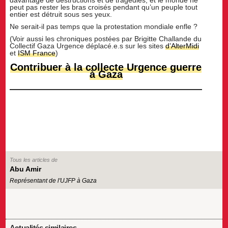
davantage de destructions et de tragédies, et le monde ne
peut pas rester les bras croisés pendant qu’un peuple tout
entier est détruit sous ses yeux.
Ne serait-il pas temps que la protestation mondiale enfle ?
(Voir aussi les chroniques postées par Brigitte Challande du
Collectif Gaza Urgence déplacé.e.s sur les sites
d’AlterMidi
et
ISM France
)
Contribuer à la collecte Urgence guerre
à Gaza
Tous les articles de
Abu Amir
Représentant de l'UJFP à Gaza
Actualités similaires