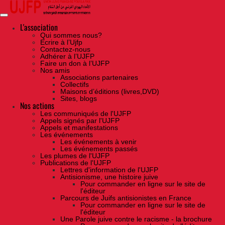
Skip
to
the
content
L'association
Qui sommes nous?
Ecrire à l’Ujfp
Contactez-nous
Adhérer à l’UJFP
Faire un don à l’UJFP
Nos amis
Associations partenaires
Collectifs
Maisons d’éditions (livres,DVD)
Sites, blogs
Nos actions
Les communiqués de l'UJFP
Appels signés par l'UJFP
Appels et manifestations
Les événements
Les événements à venir
Les événements passés
Les plumes de l'UJFP
Publications de l'UJFP
Lettres d'information de l'UJFP
Antisionisme, une histoire juive
Pour commander en ligne sur le site de
l'éditeur
Parcours de Juifs antisionistes en France
Pour commander en ligne sur le site de
l'éditeur
Une Parole juive contre le racisme - la brochure