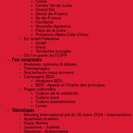
Corse
Centre Val de Loire
Grand Est
Hauts-de-France
Île-de-France
Occitanie
Nouvelle-Aquitaine
Pays de la Loire
Provence-Alpes-Côte d'Azur
En Israël-Palestine
Israël
Gaza
Territoires occupés
Où l'on parle de l'UJFP
Pour comprendre
Analyses, opinions & débats
Témoignages
Nos lecteurs nous écrivent
Campagne BDS
Analyses BDS
BDS : Appels et Charte des principes
Pages culturelles
Culture de la solidarité
Culture juive
Culture palestinienne
Livres
Thématiques
Meeting international juif du 30 mars 2024 - Interventions
Apartheid israélien
Gaza Stories
Judaïsme - Judéité
Sionisme - Antisionisme