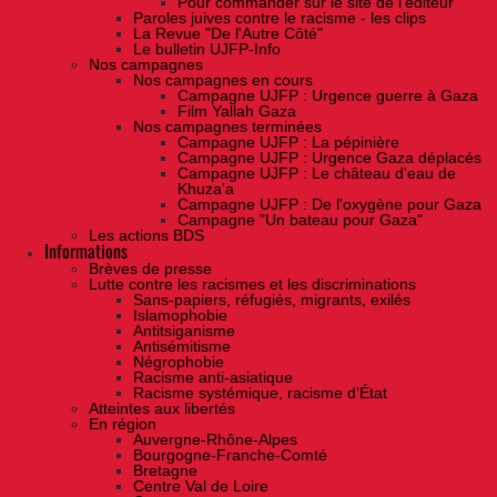
Pour commander sur le site de l'éditeur
Paroles juives contre le racisme - les clips
La Revue "De l'Autre Côté"
Le bulletin UJFP-Info
Nos campagnes
Nos campagnes en cours
Campagne UJFP : Urgence guerre à Gaza
Film Yallah Gaza
Nos campagnes terminées
Campagne UJFP : La pépinière
Campagne UJFP : Urgence Gaza déplacés
Campagne UJFP : Le château d'eau de
Khuza'a
Campagne UJFP : De l'oxygène pour Gaza
Campagne "Un bateau pour Gaza"
Les actions BDS
Informations
Brèves de presse
Lutte contre les racismes et les discriminations
Sans-papiers, réfugiés, migrants, exilés
Islamophobie
Antitsiganisme
Antisémitisme
Négrophobie
Racisme anti-asiatique
Racisme systémique, racisme d'État
Atteintes aux libertés
En région
Auvergne-Rhône-Alpes
Bourgogne-Franche-Comté
Bretagne
Centre Val de Loire