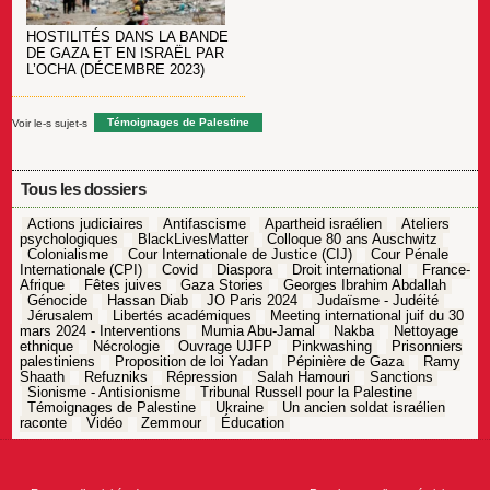
HOSTILITÉS DANS LA BANDE
DE GAZA ET EN ISRAËL PAR
L’OCHA (DÉCEMBRE 2023)
Voir le-s sujet-s
Témoignages de Palestine
Tous les dossiers
Actions judiciaires
Antifascisme
Apartheid israélien
Ateliers
psychologiques
BlackLivesMatter
Colloque 80 ans Auschwitz
Colonialisme
Cour Internationale de Justice (CIJ)
Cour Pénale
Internationale (CPI)
Covid
Diaspora
Droit international
France-
Afrique
Fêtes juives
Gaza Stories
Georges Ibrahim Abdallah
Génocide
Hassan Diab
JO Paris 2024
Judaïsme - Judéité
Jérusalem
Libertés académiques
Meeting international juif du 30
mars 2024 - Interventions
Mumia Abu-Jamal
Nakba
Nettoyage
ethnique
Nécrologie
Ouvrage UJFP
Pinkwashing
Prisonniers
palestiniens
Proposition de loi Yadan
Pépinière de Gaza
Ramy
Shaath
Refuzniks
Répression
Salah Hamouri
Sanctions
Sionisme - Antisionisme
Tribunal Russell pour la Palestine
Témoignages de Palestine
Ukraine
Un ancien soldat israélien
raconte
Vidéo
Zemmour
Éducation
Navigation
de
l’article