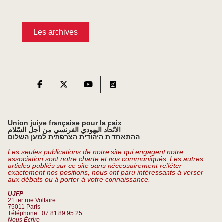
Les archives
Union juive française pour la paix
الاتّحاد اليهودي الفرنسي من أجل السّلام
ההתאחדות היהודית הצרפתית למען השלום
Les seules publications de notre site qui engagent notre
association sont notre charte et nos communiqués. Les autres
articles publiés sur ce site sans nécessairement refléter
exactement nos positions, nous ont paru intéressants à verser
aux débats ou à porter à votre connaissance.
UJFP
21 ter rue Voltaire
75011 Paris
Téléphone : 07 81 89 95 25
Nous Écrire