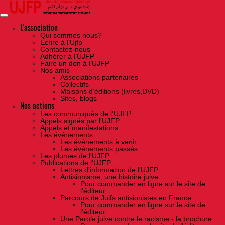
Skip
to
the
content
L'association
Qui sommes nous?
Ecrire à l’Ujfp
Contactez-nous
Adhérer à l’UJFP
Faire un don à l’UJFP
Nos amis
Associations partenaires
Collectifs
Maisons d’éditions (livres,DVD)
Sites, blogs
Nos actions
Les communiqués de l'UJFP
Appels signés par l'UJFP
Appels et manifestations
Les événements
Les événements à venir
Les événements passés
Les plumes de l'UJFP
Publications de l'UJFP
Lettres d'information de l'UJFP
Antisionisme, une histoire juive
Pour commander en ligne sur le site de
l'éditeur
Parcours de Juifs antisionistes en France
Pour commander en ligne sur le site de
l'éditeur
Une Parole juive contre le racisme - la brochure