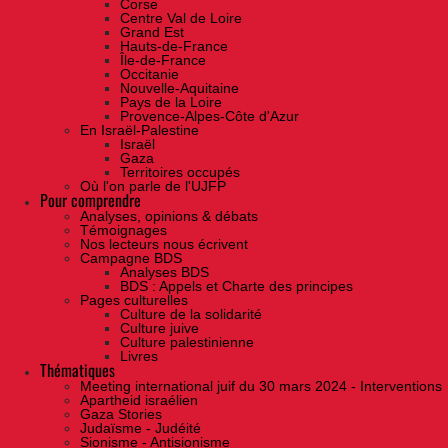
Corse
Centre Val de Loire
Grand Est
Hauts-de-France
Île-de-France
Occitanie
Nouvelle-Aquitaine
Pays de la Loire
Provence-Alpes-Côte d'Azur
En Israël-Palestine
Israël
Gaza
Territoires occupés
Où l'on parle de l'UJFP
Pour comprendre
Analyses, opinions & débats
Témoignages
Nos lecteurs nous écrivent
Campagne BDS
Analyses BDS
BDS : Appels et Charte des principes
Pages culturelles
Culture de la solidarité
Culture juive
Culture palestinienne
Livres
Thématiques
Meeting international juif du 30 mars 2024 - Interventions
Apartheid israélien
Gaza Stories
Judaïsme - Judéité
Sionisme - Antisionisme