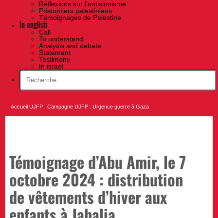
Réflexions sur l’antisionisme
Prisonniers palestiniens
Témoignages de Palestine
In english
Call
To understand
Analysis and debate
Statement
Testimony
In israel
Accueil UJFP
|
Campagne UJFP : Urgence guerre à Gaza
Témoignage d’Abu Amir, le 7
octobre 2024 : distribution
de vêtements d’hiver aux
enfants à Jabalia