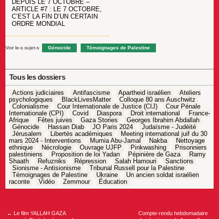
DEPUIS LE 7 OCTOBRE –
ARTICLE #7 : LE 7 OCTOBRE,
C’EST LA FIN D’UN CERTAIN
ORDRE MONDIAL
Voir le-s sujet-s
Génocide
Témoignages de Palestine
Tous les dossiers
Actions judiciaires
Antifascisme
Apartheid israélien
Ateliers
psychologiques
BlackLivesMatter
Colloque 80 ans Auschwitz
Colonialisme
Cour Internationale de Justice (CIJ)
Cour Pénale
Internationale (CPI)
Covid
Diaspora
Droit international
France-
Afrique
Fêtes juives
Gaza Stories
Georges Ibrahim Abdallah
Génocide
Hassan Diab
JO Paris 2024
Judaïsme - Judéité
Jérusalem
Libertés académiques
Meeting international juif du 30
mars 2024 - Interventions
Mumia Abu-Jamal
Nakba
Nettoyage
ethnique
Nécrologie
Ouvrage UJFP
Pinkwashing
Prisonniers
palestiniens
Proposition de loi Yadan
Pépinière de Gaza
Ramy
Shaath
Refuzniks
Répression
Salah Hamouri
Sanctions
Sionisme - Antisionisme
Tribunal Russell pour la Palestine
Témoignages de Palestine
Ukraine
Un ancien soldat israélien
raconte
Vidéo
Zemmour
Éducation
Navigation
de
l’article
←
Le film YALLAH GAZA
Compte-rendu hebdomadaire