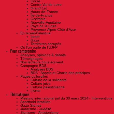
Corse
Centre Val de Loire
Grand Est
Hauts-de-France
Île-de-France
Occitanie
Nouvelle-Aquitaine
Pays de la Loire
Provence-Alpes-Côte d'Azur
En Israël-Palestine
Israël
Gaza
Territoires occupés
Où l'on parle de l'UJFP
Pour comprendre
Analyses, opinions & débats
Témoignages
Nos lecteurs nous écrivent
Campagne BDS
Analyses BDS
BDS : Appels et Charte des principes
Pages culturelles
Culture de la solidarité
Culture juive
Culture palestinienne
Livres
Thématiques
Meeting international juif du 30 mars 2024 - Interventions
Apartheid israélien
Gaza Stories
Judaïsme - Judéité
Sionisme - Antisionisme