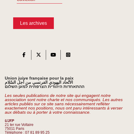
Les archives
Union juive française pour la paix
الاتّحاد اليهودي الفرنسي من أجل السّلام
ההתאחדות היהודית הצרפתית למען השלום
Les seules publications de notre site qui engagent notre
association sont notre charte et nos communiqués. Les autres
articles publiés sur ce site sans nécessairement refléter
exactement nos positions, nous ont paru intéressants à verser
aux débats ou à porter à votre connaissance.
UJFP
21 ter rue Voltaire
75011 Paris
Téléphone : 07 81 89 95 25