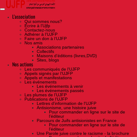
Skip
to
the
content
L'association
Qui sommes nous?
Ecrire à l’Ujfp
Contactez-nous
Adhérer à l’UJFP
Faire un don à l’UJFP
Nos amis
Associations partenaires
Collectifs
Maisons d’éditions (livres,DVD)
Sites, blogs
Nos actions
Les communiqués de l'UJFP
Appels signés par l'UJFP
Appels et manifestations
Les événements
Les événements à venir
Les événements passés
Les plumes de l'UJFP
Publications de l'UJFP
Lettres d'information de l'UJFP
Antisionisme, une histoire juive
Pour commander en ligne sur le site de
l'éditeur
Parcours de Juifs antisionistes en France
Pour commander en ligne sur le site de
l'éditeur
Une Parole juive contre le racisme - la brochure