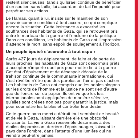
restent silencieuses, tandis qu’Israël continue de bénéficier
d’un soutien sans faille, lui accordant de fait l’impunité pour
perpétuer ses actions.
Le Hamas, quant à lui, insiste sur le maintien de son
pouvoir comme condition à tout accord, ce qui complique
encore la situation. Cette insistance a exacerbé les
souffrances des habitants de Gaza, qui se retrouvent pris
entre le marteau de la guerre et l’enclume de la politique.
Dans ces conditions, les habitants de Gaza ont l’impression
d’attendre la mort, sans espoir de soulagement à l’horizon.
Un peuple épuisé s’accroche à tout espoir
Après 427 jours de déplacement, de faim et de perte de
leurs proches, les habitants de Gaza sont désormais prêts
à accepter n’importe quel prix pour mettre fin à la guerre.
Cet état d’épuisement et de désespoir découle de la
trahison continue de la communauté internationale, qui
s’est révélée n’être que des paroles en l’air et pas d’action.
Les habitants de Gaza ont compris que les nobles slogans
sur les droits de l’homme et la justice ne sont rien d’autre
que de l’encre sur du papier. Ils ont vu que les lois
internationales sont appliquées de manière sélective,
qu’elles sont créées non pas pour garantir la justice, mais
pour soumettre les faibles et contrôler leur destin.
Cette guerre sans merci a détruit tout semblant de beauté
et de vie à Gaza, laissant derrière elle une obscurité
écrasante. La vie à Gaza ressemble désormais à des
étoiles disparaissant derrière d’épais nuages, laissant le
pays dans l’ombre, dans l’attente d’une lumière qui ne
viendra peut-être jamais.