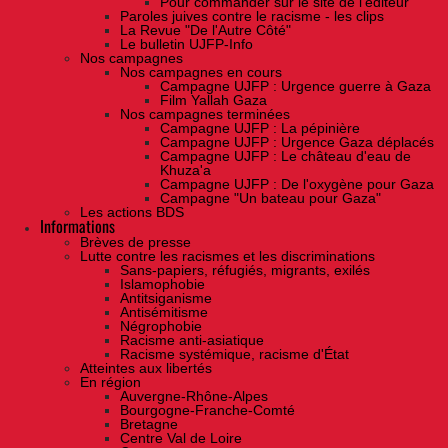
Pour commander sur le site de l'éditeur
Paroles juives contre le racisme - les clips
La Revue "De l'Autre Côté"
Le bulletin UJFP-Info
Nos campagnes
Nos campagnes en cours
Campagne UJFP : Urgence guerre à Gaza
Film Yallah Gaza
Nos campagnes terminées
Campagne UJFP : La pépinière
Campagne UJFP : Urgence Gaza déplacés
Campagne UJFP : Le château d'eau de
Khuza'a
Campagne UJFP : De l'oxygène pour Gaza
Campagne "Un bateau pour Gaza"
Les actions BDS
Informations
Brèves de presse
Lutte contre les racismes et les discriminations
Sans-papiers, réfugiés, migrants, exilés
Islamophobie
Antitsiganisme
Antisémitisme
Négrophobie
Racisme anti-asiatique
Racisme systémique, racisme d'État
Atteintes aux libertés
En région
Auvergne-Rhône-Alpes
Bourgogne-Franche-Comté
Bretagne
Centre Val de Loire