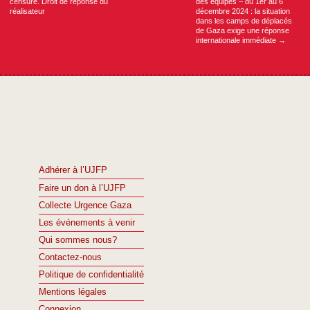
censuré. Droit de réponse du
des équipes – du 1er au 6
réalisateur
décembre 2024 : la situation
dans les camps de déplacés
de Gaza exige une réponse
internationale immédiate
→
Adhérer à l’UJFP
Faire un don à l’UJFP
Collecte Urgence Gaza
Les événements à venir
Qui sommes nous?
Contactez-nous
Politique de confidentialité
Mentions légales
Connexion