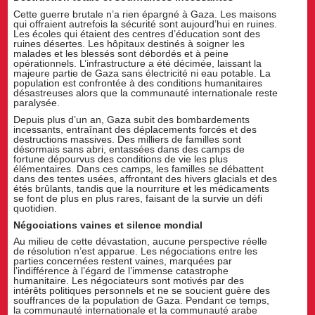
Cette guerre brutale n’a rien épargné à Gaza. Les maisons
qui offraient autrefois la sécurité sont aujourd’hui en ruines.
Les écoles qui étaient des centres d’éducation sont des
ruines désertes. Les hôpitaux destinés à soigner les
malades et les blessés sont débordés et à peine
opérationnels. L’infrastructure a été décimée, laissant la
majeure partie de Gaza sans électricité ni eau potable. La
population est confrontée à des conditions humanitaires
désastreuses alors que la communauté internationale reste
paralysée.
Depuis plus d’un an, Gaza subit des bombardements
incessants, entraînant des déplacements forcés et des
destructions massives. Des milliers de familles sont
désormais sans abri, entassées dans des camps de
fortune dépourvus des conditions de vie les plus
élémentaires. Dans ces camps, les familles se débattent
dans des tentes usées, affrontant des hivers glacials et des
étés brûlants, tandis que la nourriture et les médicaments
se font de plus en plus rares, faisant de la survie un défi
quotidien.
Négociations vaines et silence mondial
Au milieu de cette dévastation, aucune perspective réelle
de résolution n’est apparue. Les négociations entre les
parties concernées restent vaines, marquées par
l’indifférence à l’égard de l’immense catastrophe
humanitaire. Les négociateurs sont motivés par des
intérêts politiques personnels et ne se soucient guère des
souffrances de la population de Gaza. Pendant ce temps,
la communauté internationale et la communauté arabe