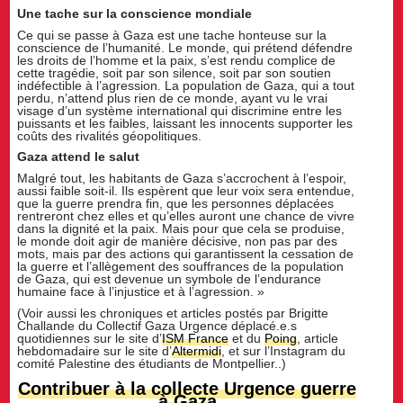
Une tache sur la conscience mondiale
Ce qui se passe à Gaza est une tache honteuse sur la
conscience de l’humanité. Le monde, qui prétend défendre
les droits de l’homme et la paix, s’est rendu complice de
cette tragédie, soit par son silence, soit par son soutien
indéfectible à l’agression. La population de Gaza, qui a tout
perdu, n’attend plus rien de ce monde, ayant vu le vrai
visage d’un système international qui discrimine entre les
puissants et les faibles, laissant les innocents supporter les
coûts des rivalités géopolitiques.
Gaza attend le salut
Malgré tout, les habitants de Gaza s’accrochent à l’espoir,
aussi faible soit-il. Ils espèrent que leur voix sera entendue,
que la guerre prendra fin, que les personnes déplacées
rentreront chez elles et qu’elles auront une chance de vivre
dans la dignité et la paix. Mais pour que cela se produise,
le monde doit agir de manière décisive, non pas par des
mots, mais par des actions qui garantissent la cessation de
la guerre et l’allègement des souffrances de la population
de Gaza, qui est devenue un symbole de l’endurance
humaine face à l’injustice et à l’agression. »
(Voir aussi les chroniques et articles postés par Brigitte
Challande du Collectif Gaza Urgence déplacé.e.s
quotidiennes sur le site d’
ISM France
et du
Poing
, article
hebdomadaire sur le site d’
Altermidi
, et sur l’Instagram du
comité Palestine des étudiants de Montpellier..)
Contribuer à la collecte Urgence guerre
à Gaza