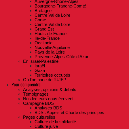
Auvergne-Rhône-Alpes
Bourgogne-Franche-Comté
Bretagne
Centre Val de Loire
Corse
Centre Val de Loire
Grand Est
Hauts-de-France
Île-de-France
Occitanie
Nouvelle-Aquitaine
Pays de la Loire
Provence-Alpes-Côte d'Azur
En Israël-Palestine
Israël
Gaza
Territoires occupés
Où l'on parle de l'UJFP
Pour comprendre
Analyses, opinions & débats
Témoignages
Nos lecteurs nous écrivent
Campagne BDS
Analyses BDS
BDS : Appels et Charte des principes
Pages culturelles
Culture de la solidarité
Culture juive