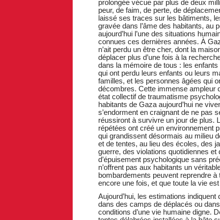
prolongée vécue par plus de deux mill
peur, de faim, de perte, de déplaceme
laissé ses traces sur les bâtiments, le
gravée dans l’âme des habitants, au p
aujourd’hui l’une des situations huma
connues ces dernières années. À Gaza 
n’ait perdu un être cher, dont la maison 
déplacer plus d’une fois à la recherch
dans la mémoire de tous : les enfants 
qui ont perdu leurs enfants ou leurs m
familles, et les personnes âgées qui on
décombres. Cette immense ampleur des
état collectif de traumatisme psychol
habitants de Gaza aujourd’hui ne viv
s’endorment en craignant de ne pas se 
réussiront à survivre un jour de plus.
répétées ont créé un environnement ps
qui grandissent désormais au milieu d
et de tentes, au lieu des écoles, des j
guerre, des violations quotidiennes et 
d’épuisement psychologique sans pr
n’offrent pas aux habitants un véritabl
bombardements peuvent reprendre à t
encore une fois, et que toute la vie e
Aujourd’hui, les estimations indiquent
dans des camps de déplacés ou dans 
conditions d’une vie humaine digne. De
tentes délabrées installées à la hâte 