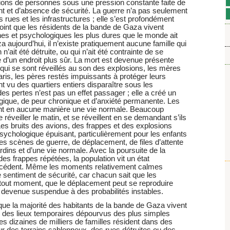
ions de personnes sous une pression constante faite de
nt et d’absence de sécurité. La guerre n’a pas seulement
s rues et les infrastructures ; elle s’est profondément
oint que les résidents de la bande de Gaza vivent
ines et psychologiques les plus dures que le monde ait
aujourd’hui, il n’existe pratiquement aucune famille qui
n’ait été détruite, ou qui n’ait été contrainte de se
e d’un endroit plus sûr. La mort est devenue présente
qui se sont réveillés au son des explosions, les mères
aris, les pères restés impuissants à protéger leurs
t vu des quartiers entiers disparaître sous les
 pertes n’est pas un effet passager ; elle a créé un
ogique, de peur chronique et d’anxiété permanente. Les
ent en aucune manière une vie normale. Beaucoup
réveiller le matin, et se réveillent en se demandant s’ils
 Les bruits des avions, des frappes et des explosions
ychologique épuisant, particulièrement pour les enfants
es scènes de guerre, de déplacement, de files d’attente
ardins et d’une vie normale. Avec la poursuite de la
des frappes répétées, la population vit un état
écédent. Même les moments relativement calmes
e sentiment de sécurité, car chacun sait que les
out moment, que le déplacement peut se reproduire
st devenue suspendue à des probabilités instables.
 que la majorité des habitants de la bande de Gaza vivent
des lieux temporaires dépourvus des plus simples
s dizaines de milliers de familles résident dans des
sur des terrains sablonneux, des rues détruites ou des