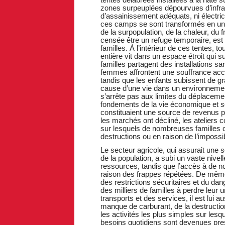
zones surpeuplées dépourvues d’infras
d’assainissement adéquats, ni électrici
ces camps se sont transformés en un e
de la surpopulation, de la chaleur, du
censée être un refuge temporaire, e
familles. À l’intérieur de ces tentes, 
entière vit dans un espace étroit qui s
familles partagent des installations sa
femmes affrontent une souffrance accru
tandis que les enfants subissent de 
cause d’une vie dans un environnemen
s’arrête pas aux limites du déplacemen
fondements de la vie économique et soc
constituaient une source de revenus po
les marchés ont décliné, les ateliers c
sur lesquels de nombreuses familles 
destructions ou en raison de l’impossibi
Le secteur agricole, qui assurait une 
de la population, a subi un vaste nive
ressources, tandis que l’accès à de n
raison des frappes répétées. De même
des restrictions sécuritaires et du da
des milliers de familles à perdre leu
transports et des services, il est lui 
manque de carburant, de la destructio
les activités les plus simples sur lesq
besoins quotidiens sont devenues pr