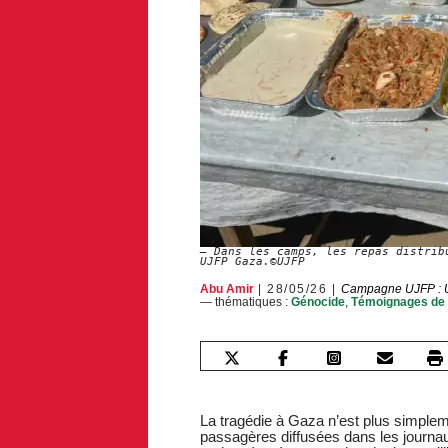
Dans les camps, les repas distrib
UJFP Gaza.©UJFP
Abu Amir
28/05/26
Campagne UJFP : U
— thématiques :
Génocide
,
Témoignages de 
La tragédie à Gaza n’est plus simple
passagères diffusées dans les journaux