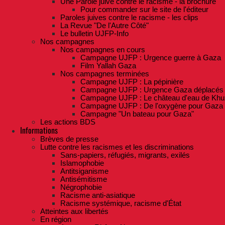
Une Parole juive contre le racisme - la brochure
Pour commander sur le site de l'éditeur
Paroles juives contre le racisme - les clips
La Revue "De l'Autre Côté"
Le bulletin UJFP-Info
Nos campagnes
Nos campagnes en cours
Campagne UJFP : Urgence guerre à Gaza
Film Yallah Gaza
Nos campagnes terminées
Campagne UJFP : La pépinière
Campagne UJFP : Urgence Gaza déplacés
Campagne UJFP : Le château d'eau de Khu
Campagne UJFP : De l'oxygène pour Gaza
Campagne "Un bateau pour Gaza"
Les actions BDS
Informations
Brèves de presse
Lutte contre les racismes et les discriminations
Sans-papiers, réfugiés, migrants, exilés
Islamophobie
Antitsiganisme
Antisémitisme
Négrophobie
Racisme anti-asiatique
Racisme systémique, racisme d'État
Atteintes aux libertés
En région