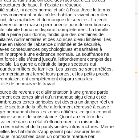
tructures de base. Il n’existe ni réseaux
té stable, ni accès normal et sûr à l’eau. Avec le temps,
nvironnement brutal où les habitants vivent au milieu
 froid, des maladies et du manque de services. La tente,
st devenue une maison permanente pour de nombreuses
toute intimité humaine disparaît complètement. La famille
uffit à peine pour dormir, tandis que des centaines de
nitaires rudimentaires et des sources d’eau limitées. Les
e en raison de l’absence d’intimité et de sécurité,
graves conséquences psychologiques et sanitaires à
t impropre à une existence normale. La souffrance ne
t forcé ; elle s’étend jusqu’à l’effondrement complet des
iale. La guerre a détruit de larges secteurs qui
ur des milliers de familles. Les usines se sont arrêtées,
ommerciaux ont fermé leurs portes, et les petits projets
comptaient ont complètement disparu sous les
lité de poursuivre le travail.
source de revenus et d’alimentation à une grande partie
llement des terres ainsi qu’un manque aigu d’eau et de
ombreuses terres agricoles est devenu un danger réel en
, le secteur de la pêche a fortement régressé à cause
nger permanent dans les zones côtières, ce qui a conduit
r unique source de subsistance. Quant au secteur des
aussi entré dans un état d’effondrement en raison du
n des routes et de la paralysie des infrastructures. Même
uelles les habitants s’appuyaient pour assurer leurs
esque impossibles dans un contexte marqué par