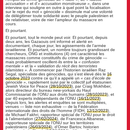
accusation »
et d’
« accusation monstrueuse »
, dans une
interview qui souligne en outre à quel point la focalisation
sur le rejet du mot « génocide » dissimule mal une volonté
de délégitimer toute solidarité avec le peuple palestinien et
de relativiser, voire de nier l’ampleur du massacre en
cours.
Et pourtant.
Et pourtant, tout le monde peut voir. Et pourtant, depuis
deux ans, les Gazaouis ont informé et alerté en
documentant, chaque jour, les agissements de l’armée
israélienne. Et pourtant, un nombre toujours grandissant de
chercheurs, ONG et institutions (4) ont caractérisé les
massacres comme constitutifs du crime de génocide —
mais probablement oscillent-ils entre la
« confusion
mentale »
et la
« validation du récit des terroristes
islamistes »
. À commencer par l’historien israélien Raz
Segal, spécialiste des génocides, qui s’est élevé dès le
16
octobre 2023
contre ce qu’il a appelé un
« cas d
’
école de
génocide »
, rapidement suivi par le collectif juif étatsunien
Jewish Voice for Peace (
28/10/2023
), par Craig Mokhiber,
alors directeur du bureau new-yorkais du Haut
Commissariat de l’ONU aux droits humains (
28/102023
), et
par 40 experts indépendants de l’ONU (
16/11/2023
).
Depuis lors, les alertes et enquêtes se sont multipliées,
venues — liste non exhaustive — de la Fédération
internationale des droits de l’homme (FIDH,
12/12/2023
),
de Michael Fakhri, rapporteur spécial de l’ONU pour le droit
à l’alimentation (
27/02/2024
), de Francesca Albanese,
rapporteuse spéciale de l’ONU sur les territoires
palestiniens (
26/03/2024
), d’Omer Bartov, historien