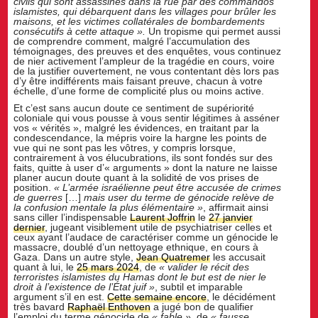
civils qui sont assassinés dans la rue par des commandos
islamistes, qui débarquent dans les villages pour brûler les
maisons, et les victimes collatérales de bombardements
consécutifs à cette attaque ».
Un tropisme qui permet aussi
de comprendre comment, malgré l’accumulation des
témoignages, des preuves et des enquêtes, vous continuez
de nier activement l’ampleur de la tragédie en cours, voire
de la justifier ouvertement, ne vous contentant dès lors pas
d’y être indifférents mais faisant preuve, chacun à votre
échelle, d’une forme de complicité plus ou moins active.
Et c’est sans aucun doute ce sentiment de supériorité
coloniale qui vous pousse à vous sentir légitimes à asséner
vos « vérités », malgré les évidences, en traitant par la
condescendance, la mépris voire la hargne les points de
vue qui ne sont pas les vôtres, y compris lorsque,
contrairement à vos élucubrations, ils sont fondés sur des
faits, quitte à user d’« arguments » dont la nature ne laisse
planer aucun doute quant à la solidité de vos prises de
position.
« L
’
armé
e isra
élienne peut ê
tre accus
ée de crimes
de guerres
[…]
mais user du terme de gé
nocide rel
è
ve de
la confusion mentale la plus élémentaire »
, affirmait ainsi
sans ciller l’indispensable
Laurent Joffrin
le
27 janvier
dernier
, jugeant visiblement utile de psychiatriser celles et
ceux ayant l’audace de caractériser comme un génocide le
massacre, doublé d’un nettoyage ethnique, en cours à
Gaza. Dans un autre style,
Jean Quatremer
les accusait
quant à lui, le
25 mars 2024
, de
« valider le récit des
terroristes islamistes du Hamas dont le but est de nier le
droit à l
’
existence de l’État juif
»
, subtil et imparable
argument s’il en est.
Cette semaine encore
, le décidément
très bavard
Raphaël Enthoven
a jugé bon de qualifier
l’emploi du terme génocide de
« fable »
, de
« fausse