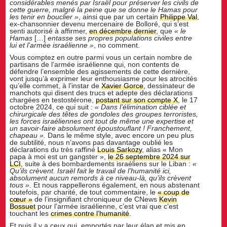
considérables menés par Isra
ë
l pour préserver les civils de
cette guerre, malgré la peine que se donne le Hamas pour
les tenir en bouclier
»
, ainsi que par un certain
Philippe Val
,
ex-chansonnier devenu mercenaire de Bolloré, qui s’est
senti autorisé à affirmer,
en décembre dernier
, que
« l
e
Hamas
[…]
entasse ses propres populations civiles entre
lui et l
’
armé
e isra
élienne
»
, no comment.
Vous comptez en outre parmi vous un certain nombre de
partisans de l’armée israélienne qui, non contents de
défendre l’ensemble des agissements de cette dernière,
vont jusqu’à exprimer leur enthousiasme pour les atrocités
qu’elle commet, à l’instar de
Xavier Gorce
, dessinateur de
manchots qui disent des trucs et adepte des déclarations
chargées en testostérone,
postant sur son compte X
, le 17
octobre 2024, ce qui suit :
« Dans l’élimination ciblée et
chirurgicale des têtes de gondoles des groupes terroristes,
les forces israéliennes ont tout de même une expertise et
un savoir-faire absolument époustouflant ! Franchement,
chapeau
»
.
Dans le même style, avec encore un peu plus
de subtilité, nous n’avons pas davantage oublié les
déclarations du très raffiné
Louis Sarkozy
, alias « Mon
papa à moi est un gangster »,
le 26 septembre 2024 sur
LCI
, suite à des bombardements israéliens sur le Liban :
«
Qu
’
ils cr
è
vent. Isra
ë
l fait le travail de l
’
humanité ici,
absolument aucun remords à ce niveau-là
, qu
’
ils cr
è
vent
tous »
. Et nous rappellerons également, en nous abstenant
toutefois, par charité, de tout commentaire, le
« coup de
cœur »
de l’insignifiant chroniqueur de CNews
Kevin
Bossuet
pour l’armée israélienne, c’est vrai que c’est
touchant les
crimes contre l’humanité
.
Et puis il y a ceux qui, emportés par leur élan et mis en