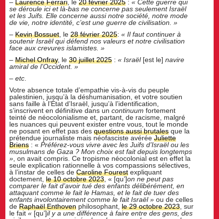
–
Laurence Ferrari
, le
20 février 2025
:
« Cette guerre qui
se déroule ici et là-bas ne concerne pas seulement Isra
ë
l
et les Juifs. Elle concerne aussi notre société, notre mode
de vie, notre identité, c
’
est une guerre de civilisation. »
–
Kevin Bossuet
, le
28 février 2025
:
« Il faut continuer à
soutenir Isra
ë
l qui défend nos valeurs et notre civilisation
face aux crevures islamistes. »
–
Michel Onfray
, le
30 juillet 2025
:
«
Israë
l
[est le]
navire
amiral de l
’
Occident
. »
–
etc
.
Votre absence totale d’empathie vis-à-vis du peuple
palestinien, jusqu’à la déshumanisation, et votre soutien
sans faille à l’État d’Israël, jusqu’à l’identification,
s’inscrivent en définitive dans un
continuum
fortement
teinté de néocolonialisme et, partant, de racisme, malgré
les nuances qui peuvent exister entre vous, tout le monde
ne posant en effet pas des
questions aussi brutales
que la
prétendue journaliste mais néofasciste avérée
Juliette
Briens
: «
Préférez-vous vivre avec les Juifs d
’
Israë
l ou les
musulmans de Gaza ? Mon choix est fait depuis longtemps
»
, on avait compris. Ce tropisme néocolonial est en effet la
seule explication rationnelle à vos compassions sélectives,
à l’instar de celles de
Caroline Fourest
expliquant
doctement,
le 10 octobre 2023
, « [qu’]
on ne peut pas
comparer le fait d
’
avoir tué des enfants délibérément, en
attaquant comme le fait le Hamas, et le fait de tuer des
enfants involontairement comme le fait Isra
ë
l »
ou de celles
de
Raphaël Enthoven
philosophant,
le 29 octobre 2023
, sur
le fait
«
[qu’]
il y a une différence à faire entre des gens, des