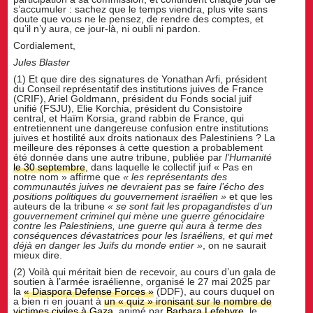
s’accumuler : sachez que le temps viendra, plus vite sans
doute que vous ne le pensez, de rendre des comptes, et
qu’il n’y aura, ce jour-là, ni oubli ni pardon.
Cordialement,
Jules Blaster
(1) Et que dire des signatures de Yonathan Arfi, président
du Conseil représentatif des institutions juives de France
(CRIF), Ariel Goldmann, président du Fonds social juif
unifié (FSJU), Elie Korchia, président du Consistoire
central, et Haïm Korsia, grand rabbin de France, qui
entretiennent une dangereuse confusion entre institutions
juives et hostilité aux droits nationaux des Palestiniens ? La
meilleure des réponses à cette question a probablement
été donnée dans une autre tribune, publiée par
l
’
Humanité
le 30 septembre
, dans laquelle le collectif juif « Pas en
notre nom » affirme que
« les représentants des
communautés juives ne devraient pas se faire l’écho des
positions politiques du gouvernement israélien »
et que les
auteurs de la tribune
« se sont fait les propagandistes d
’
un
gouvernement criminel qui m
è
ne une guerre génocidaire
contre les Palestiniens, une guerre qui aura à terme des
conséquences dévastatrices pour les Israéliens, et qui met
déjà en danger les Juifs du monde entier »
, on ne saurait
mieux dire.
(2) Voilà qui méritait bien de recevoir, au cours d’un gala de
soutien à l’armée israélienne, organisé le 27 mai 2025 par
la
« Diaspora Defense Forces »
(DDF), au cours duquel on
a bien ri en jouant à
un « quiz » ironisant sur le nombre de
victimes civiles à Gaza
, animé par
Barbara Lefebvre
, le