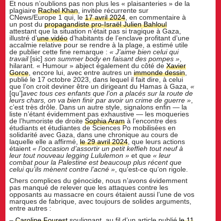
Et nous n’oublions pas non plus les « plaisanteries » de la
plagiaire
Rachel Khan
, invitée récurrente sur
CNews/Europe 1 qui, le
17 avril 2024
, en commentaire à
un post du
propagandiste pro-Israël Julien Bahloul
attestant que la situation n’était pas si tragique à Gaza,
illustré d’
une vidéo
d’habitants de l’enclave profitant d’une
accalmie relative pour se rendre à la plage, a estimé utile
de publier cette fine remarque :
« J
’
aime bien celui qui
travail
[sic]
son summer body en faisant des pompes
»
,
hilarant. « Humour » abject également du côté de
Xavier
Gorce
, encore lui, avec entre autres un
immonde dessin
,
publié le 17 octobre 2023, dans lequel il fait dire, à celui
que l’on croit deviner être un dirigeant du Hamas à Gaza,
«
[qu’]
avec tous ces enfants que l
’
on a plac
és sur la route de
leurs chars, on va bien finir par avoir un crime de guerre
»
,
c’est très drôle. Dans un autre style, signalons enfin — la
liste n’étant évidemment pas exhaustive — les moqueries
de l’humoriste de droite
Sophia Aram
à l’encontre des
étudiants et étudiantes de Sciences Po mobilisées en
solidarité avec Gaza, dans une chronique au cours de
laquelle elle a affirmé,
le 29 avril 2024
, que leurs actions
étaient
« l
’
occasion d
’
assortir un petit keffieh tout neuf à
leur tout nouveau legging Lululemon
»
et que
« leur
combat pour la Palestine est beaucoup plus récent que
celui qu
’
ils m
è
nent contre l
’
acné »
, qu’est-ce qu’on rigole.
Chers complices du génocide, nous n’avons évidemment
pas manqué de relever que les attaques contre les
opposants au massacre en cours étaient aussi l’une de vos
marques de fabrique, avec toujours de solides arguments,
entre autres :
–
Caroline Fourest
soulignant, au fil d’un article publié
le 11