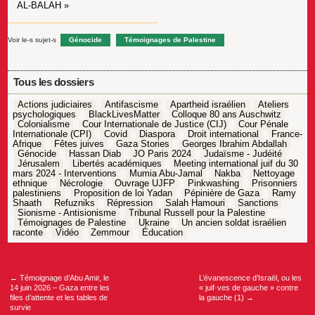
AL-BALAH »
Voir le-s sujet-s
Génocide
Témoignages de Palestine
Tous les dossiers
Actions judiciaires
Antifascisme
Apartheid israélien
Ateliers
psychologiques
BlackLivesMatter
Colloque 80 ans Auschwitz
Colonialisme
Cour Internationale de Justice (CIJ)
Cour Pénale
Internationale (CPI)
Covid
Diaspora
Droit international
France-
Afrique
Fêtes juives
Gaza Stories
Georges Ibrahim Abdallah
Génocide
Hassan Diab
JO Paris 2024
Judaïsme - Judéité
Jérusalem
Libertés académiques
Meeting international juif du 30
mars 2024 - Interventions
Mumia Abu-Jamal
Nakba
Nettoyage
ethnique
Nécrologie
Ouvrage UJFP
Pinkwashing
Prisonniers
palestiniens
Proposition de loi Yadan
Pépinière de Gaza
Ramy
Shaath
Refuzniks
Répression
Salah Hamouri
Sanctions
Sionisme - Antisionisme
Tribunal Russell pour la Palestine
Témoignages de Palestine
Ukraine
Un ancien soldat israélien
raconte
Vidéo
Zemmour
Éducation
Navigation
de
l’article
←
Témoignage d’Abu Amir, le
L’évanescence d’Israël, ou les
14 juin 2026 – Gaza entre les
« juif·ves de gauche » contre
files d’attente et les tables de
la gauche (1)
→
survie