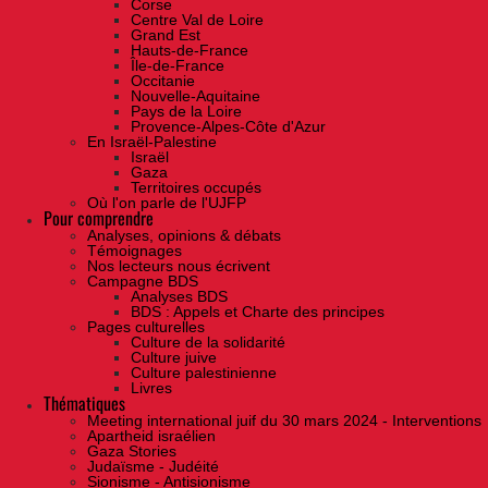
Corse
Centre Val de Loire
Grand Est
Hauts-de-France
Île-de-France
Occitanie
Nouvelle-Aquitaine
Pays de la Loire
Provence-Alpes-Côte d'Azur
En Israël-Palestine
Israël
Gaza
Territoires occupés
Où l'on parle de l'UJFP
Pour comprendre
Analyses, opinions & débats
Témoignages
Nos lecteurs nous écrivent
Campagne BDS
Analyses BDS
BDS : Appels et Charte des principes
Pages culturelles
Culture de la solidarité
Culture juive
Culture palestinienne
Livres
Thématiques
Meeting international juif du 30 mars 2024 - Interventions
Apartheid israélien
Gaza Stories
Judaïsme - Judéité
Sionisme - Antisionisme