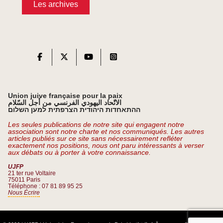
Les archives
Union juive française pour la paix
الاتّحاد اليهودي الفرنسي من أجل السّلام
ההתאחדות היהודית הצרפתית למען השלום
Les seules publications de notre site qui engagent notre
association sont notre charte et nos communiqués. Les autres
articles publiés sur ce site sans nécessairement refléter
exactement nos positions, nous ont paru intéressants à verser
aux débats ou à porter à votre connaissance.
UJFP
21 ter rue Voltaire
75011 Paris
Téléphone : 07 81 89 95 25
Nous Écrire