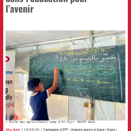
l’avenir
Ecole des agriculteurs camp d’Al-Fajr. ©UJFP Gaza
Abu Amir
16/06/26
Campagne UJFP : Urgence guerre à Gaza
|
Gaza
|