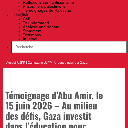
Réflexions sur l’antisionisme
Prisonniers palestiniens
Témoignages de Palestine
In english
Call
To understand
Analysis and debate
Statement
Testimony
In israel
Accueil UJFP
|
Campagne UJFP : Urgence guerre à Gaza
Témoignage d’Abu Amir, le
15 juin 2026 – Au milieu
des défis, Gaza investit
dans l’éducation pour