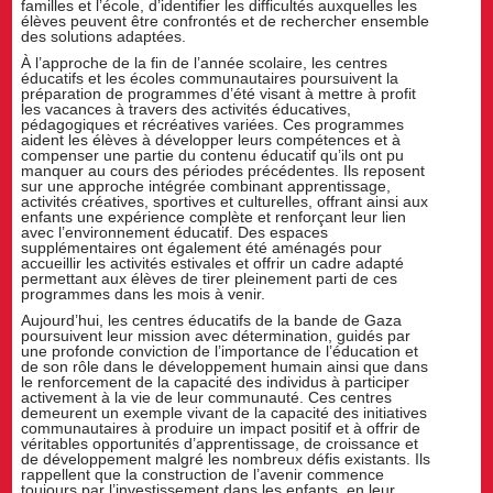
familles et l’école, d’identifier les difficultés auxquelles les
élèves peuvent être confrontés et de rechercher ensemble
des solutions adaptées.
À l’approche de la fin de l’année scolaire, les centres
éducatifs et les écoles communautaires poursuivent la
préparation de programmes d’été visant à mettre à profit
les vacances à travers des activités éducatives,
pédagogiques et récréatives variées. Ces programmes
aident les élèves à développer leurs compétences et à
compenser une partie du contenu éducatif qu’ils ont pu
manquer au cours des périodes précédentes. Ils reposent
sur une approche intégrée combinant apprentissage,
activités créatives, sportives et culturelles, offrant ainsi aux
enfants une expérience complète et renforçant leur lien
avec l’environnement éducatif. Des espaces
supplémentaires ont également été aménagés pour
accueillir les activités estivales et offrir un cadre adapté
permettant aux élèves de tirer pleinement parti de ces
programmes dans les mois à venir.
Aujourd’hui, les centres éducatifs de la bande de Gaza
poursuivent leur mission avec détermination, guidés par
une profonde conviction de l’importance de l’éducation et
de son rôle dans le développement humain ainsi que dans
le renforcement de la capacité des individus à participer
activement à la vie de leur communauté. Ces centres
demeurent un exemple vivant de la capacité des initiatives
communautaires à produire un impact positif et à offrir de
véritables opportunités d’apprentissage, de croissance et
de développement malgré les nombreux défis existants. Ils
rappellent que la construction de l’avenir commence
toujours par l’investissement dans les enfants, en leur