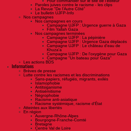
Pour commander sur le site de l'éditeur
Paroles juives contre le racisme - les clips
La Revue "De l'Autre Côté"
Le bulletin UJFP-Info
Nos campagnes
Nos campagnes en cours
Campagne UJFP : Urgence guerre à Gaza
Film Yallah Gaza
Nos campagnes terminées
Campagne UJFP : La pépinière
Campagne UJFP : Urgence Gaza déplacés
Campagne UJFP : Le château d'eau de
Khuza'a
Campagne UJFP : De l'oxygène pour Gaza
Campagne "Un bateau pour Gaza"
Les actions BDS
Informations
Brèves de presse
Lutte contre les racismes et les discriminations
Sans-papiers, réfugiés, migrants, exilés
Islamophobie
Antitsiganisme
Antisémitisme
Négrophobie
Racisme anti-asiatique
Racisme systémique, racisme d'État
Atteintes aux libertés
En région
Auvergne-Rhône-Alpes
Bourgogne-Franche-Comté
Bretagne
Centre Val de Loire