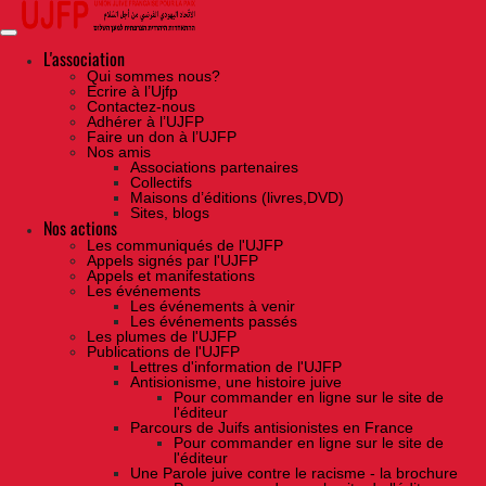
Skip
to
the
content
L'association
Qui sommes nous?
Ecrire à l’Ujfp
Contactez-nous
Adhérer à l’UJFP
Faire un don à l’UJFP
Nos amis
Associations partenaires
Collectifs
Maisons d’éditions (livres,DVD)
Sites, blogs
Nos actions
Les communiqués de l'UJFP
Appels signés par l'UJFP
Appels et manifestations
Les événements
Les événements à venir
Les événements passés
Les plumes de l'UJFP
Publications de l'UJFP
Lettres d'information de l'UJFP
Antisionisme, une histoire juive
Pour commander en ligne sur le site de
l'éditeur
Parcours de Juifs antisionistes en France
Pour commander en ligne sur le site de
l'éditeur
Une Parole juive contre le racisme - la brochure