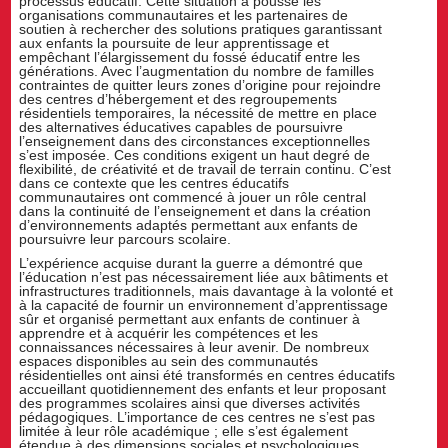
processus éducatif. Cette situation a poussé les
organisations communautaires et les partenaires de
soutien à rechercher des solutions pratiques garantissant
aux enfants la poursuite de leur apprentissage et
empêchant l’élargissement du fossé éducatif entre les
générations. Avec l’augmentation du nombre de familles
contraintes de quitter leurs zones d’origine pour rejoindre
des centres d’hébergement et des regroupements
résidentiels temporaires, la nécessité de mettre en place
des alternatives éducatives capables de poursuivre
l’enseignement dans des circonstances exceptionnelles
s’est imposée. Ces conditions exigent un haut degré de
flexibilité, de créativité et de travail de terrain continu. C’est
dans ce contexte que les centres éducatifs
communautaires ont commencé à jouer un rôle central
dans la continuité de l’enseignement et dans la création
d’environnements adaptés permettant aux enfants de
poursuivre leur parcours scolaire.
L’expérience acquise durant la guerre a démontré que
l’éducation n’est pas nécessairement liée aux bâtiments et
infrastructures traditionnels, mais davantage à la volonté et
à la capacité de fournir un environnement d’apprentissage
sûr et organisé permettant aux enfants de continuer à
apprendre et à acquérir les compétences et les
connaissances nécessaires à leur avenir. De nombreux
espaces disponibles au sein des communautés
résidentielles ont ainsi été transformés en centres éducatifs
accueillant quotidiennement des enfants et leur proposant
des programmes scolaires ainsi que diverses activités
pédagogiques. L’importance de ces centres ne s’est pas
limitée à leur rôle académique ; elle s’est également
étendue à des dimensions sociales et psychologiques