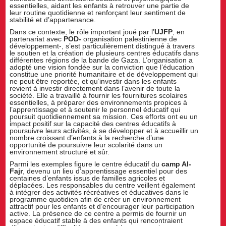
essentielles, aidant les enfants à retrouver une partie de
leur routine quotidienne et renforçant leur sentiment de
stabilité et d’appartenance.
Dans ce contexte, le rôle important joué par l’
UJFP
, en
partenariat avec
POD-
organisation palestinienne de
développement-, s’est particulièrement distingué à travers
le soutien et la création de plusieurs centres éducatifs dans
différentes régions de la bande de Gaza. L’organisation a
adopté une vision fondée sur la conviction que l’éducation
constitue une priorité humanitaire et de développement qui
ne peut être reportée, et qu’investir dans les enfants
revient à investir directement dans l’avenir de toute la
société. Elle a travaillé à fournir les fournitures scolaires
essentielles, à préparer des environnements propices à
l’apprentissage et à soutenir le personnel éducatif qui
poursuit quotidiennement sa mission. Ces efforts ont eu un
impact positif sur la capacité des centres éducatifs à
poursuivre leurs activités, à se développer et à accueillir un
nombre croissant d’enfants à la recherche d’une
opportunité de poursuivre leur scolarité dans un
environnement structuré et sûr.
Parmi les exemples figure le centre éducatif du
camp Al-
Fajr
, devenu un lieu d’apprentissage essentiel pour des
centaines d’enfants issus de familles agricoles et
déplacées. Les responsables du centre veillent également
à intégrer des activités récréatives et éducatives dans le
programme quotidien afin de créer un environnement
attractif pour les enfants et d’encourager leur participation
active. La présence de ce centre a permis de fournir un
espace éducatif stable à des enfants qui rencontraient