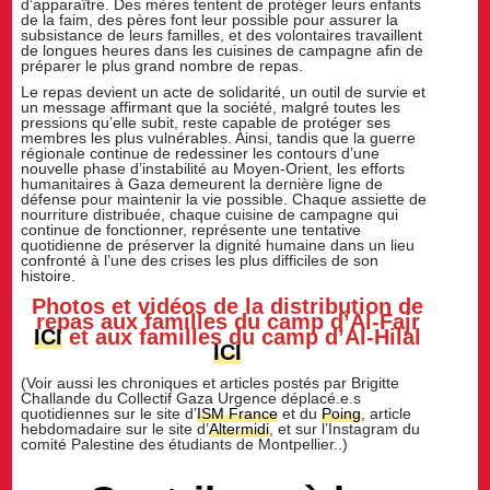
d’apparaître. Des mères tentent de protéger leurs enfants
de la faim, des pères font leur possible pour assurer la
subsistance de leurs familles, et des volontaires travaillent
de longues heures dans les cuisines de campagne afin de
préparer le plus grand nombre de repas.
Le repas devient un acte de solidarité, un outil de survie et
un message affirmant que la société, malgré toutes les
pressions qu’elle subit, reste capable de protéger ses
membres les plus vulnérables. Ainsi, tandis que la guerre
régionale continue de redessiner les contours d’une
nouvelle phase d’instabilité au Moyen-Orient, les efforts
humanitaires à Gaza demeurent la dernière ligne de
défense pour maintenir la vie possible. Chaque assiette de
nourriture distribuée, chaque cuisine de campagne qui
continue de fonctionner, représente une tentative
quotidienne de préserver la dignité humaine dans un lieu
confronté à l’une des crises les plus difficiles de son
histoire.
Photos et vidéos de la distribution de
repas aux familles du camp d’Al-Fajr
ICI
et aux familles du camp d’Al-Hilal
ICI
(Voir aussi les chroniques et articles postés par Brigitte
Challande du Collectif Gaza Urgence déplacé.e.s
quotidiennes sur le site d’
ISM France
et du
Poing
, article
hebdomadaire sur le site d’
Altermidi
, et sur l’Instagram du
comité Palestine des étudiants de Montpellier..)