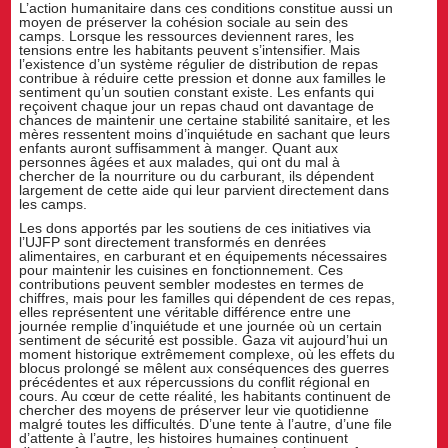
L’action humanitaire dans ces conditions constitue aussi un
moyen de préserver la cohésion sociale au sein des
camps. Lorsque les ressources deviennent rares, les
tensions entre les habitants peuvent s’intensifier. Mais
l’existence d’un système régulier de distribution de repas
contribue à réduire cette pression et donne aux familles le
sentiment qu’un soutien constant existe. Les enfants qui
reçoivent chaque jour un repas chaud ont davantage de
chances de maintenir une certaine stabilité sanitaire, et les
mères ressentent moins d’inquiétude en sachant que leurs
enfants auront suffisamment à manger. Quant aux
personnes âgées et aux malades, qui ont du mal à
chercher de la nourriture ou du carburant, ils dépendent
largement de cette aide qui leur parvient directement dans
les camps.
Les dons apportés par les soutiens de ces initiatives via
l’UJFP sont directement transformés en denrées
alimentaires, en carburant et en équipements nécessaires
pour maintenir les cuisines en fonctionnement. Ces
contributions peuvent sembler modestes en termes de
chiffres, mais pour les familles qui dépendent de ces repas,
elles représentent une véritable différence entre une
journée remplie d’inquiétude et une journée où un certain
sentiment de sécurité est possible. Gaza vit aujourd’hui un
moment historique extrêmement complexe, où les effets du
blocus prolongé se mêlent aux conséquences des guerres
précédentes et aux répercussions du conflit régional en
cours. Au cœur de cette réalité, les habitants continuent de
chercher des moyens de préserver leur vie quotidienne
malgré toutes les difficultés. D’une tente à l’autre, d’une file
d’attente à l’autre, les histoires humaines continuent