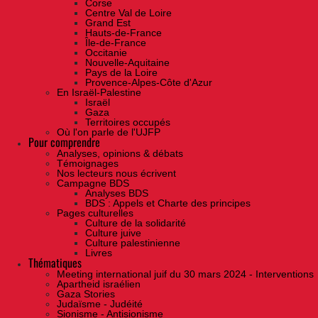
Corse
Centre Val de Loire
Grand Est
Hauts-de-France
Île-de-France
Occitanie
Nouvelle-Aquitaine
Pays de la Loire
Provence-Alpes-Côte d'Azur
En Israël-Palestine
Israël
Gaza
Territoires occupés
Où l'on parle de l'UJFP
Pour comprendre
Analyses, opinions & débats
Témoignages
Nos lecteurs nous écrivent
Campagne BDS
Analyses BDS
BDS : Appels et Charte des principes
Pages culturelles
Culture de la solidarité
Culture juive
Culture palestinienne
Livres
Thématiques
Meeting international juif du 30 mars 2024 - Interventions
Apartheid israélien
Gaza Stories
Judaïsme - Judéité
Sionisme - Antisionisme