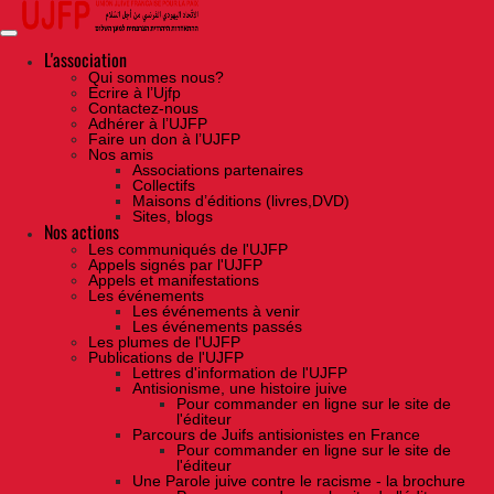
Skip
to
the
content
L'association
Qui sommes nous?
Ecrire à l’Ujfp
Contactez-nous
Adhérer à l’UJFP
Faire un don à l’UJFP
Nos amis
Associations partenaires
Collectifs
Maisons d’éditions (livres,DVD)
Sites, blogs
Nos actions
Les communiqués de l'UJFP
Appels signés par l'UJFP
Appels et manifestations
Les événements
Les événements à venir
Les événements passés
Les plumes de l'UJFP
Publications de l'UJFP
Lettres d'information de l'UJFP
Antisionisme, une histoire juive
Pour commander en ligne sur le site de
l'éditeur
Parcours de Juifs antisionistes en France
Pour commander en ligne sur le site de
l'éditeur
Une Parole juive contre le racisme - la brochure