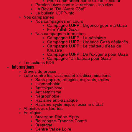
Pour commander sur le site de l'éditeur
Paroles juives contre le racisme - les clips
La Revue "De l'Autre Côté"
Le bulletin UJFP-Info
Nos campagnes
Nos campagnes en cours
Campagne UJFP : Urgence guerre à Gaza
Film Yallah Gaza
Nos campagnes terminées
Campagne UJFP : La pépinière
Campagne UJFP : Urgence Gaza déplacés
Campagne UJFP : Le château d'eau de
Khuza'a
Campagne UJFP : De l'oxygène pour Gaza
Campagne "Un bateau pour Gaza"
Les actions BDS
Informations
Brèves de presse
Lutte contre les racismes et les discriminations
Sans-papiers, réfugiés, migrants, exilés
Islamophobie
Antitsiganisme
Antisémitisme
Négrophobie
Racisme anti-asiatique
Racisme systémique, racisme d'État
Atteintes aux libertés
En région
Auvergne-Rhône-Alpes
Bourgogne-Franche-Comté
Bretagne
Centre Val de Loire