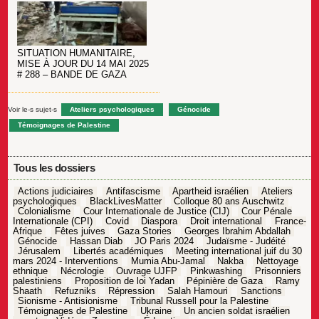
SITUATION HUMANITAIRE,
MISE À JOUR DU 14 MAI 2025
# 288 – BANDE DE GAZA
Voir le-s sujet-s
Ateliers psychologiques
Génocide
Témoignages de Palestine
Tous les dossiers
Actions judiciaires
Antifascisme
Apartheid israélien
Ateliers
psychologiques
BlackLivesMatter
Colloque 80 ans Auschwitz
Colonialisme
Cour Internationale de Justice (CIJ)
Cour Pénale
Internationale (CPI)
Covid
Diaspora
Droit international
France-
Afrique
Fêtes juives
Gaza Stories
Georges Ibrahim Abdallah
Génocide
Hassan Diab
JO Paris 2024
Judaïsme - Judéité
Jérusalem
Libertés académiques
Meeting international juif du 30
mars 2024 - Interventions
Mumia Abu-Jamal
Nakba
Nettoyage
ethnique
Nécrologie
Ouvrage UJFP
Pinkwashing
Prisonniers
palestiniens
Proposition de loi Yadan
Pépinière de Gaza
Ramy
Shaath
Refuzniks
Répression
Salah Hamouri
Sanctions
Sionisme - Antisionisme
Tribunal Russell pour la Palestine
Témoignages de Palestine
Ukraine
Un ancien soldat israélien