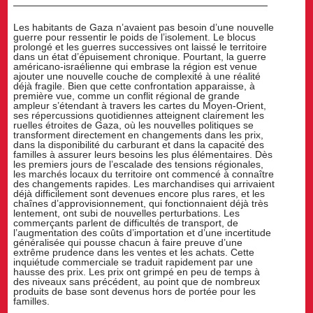
Les habitants de Gaza n’avaient pas besoin d’une nouvelle
guerre pour ressentir le poids de l’isolement. Le blocus
prolongé et les guerres successives ont laissé le territoire
dans un état d’épuisement chronique. Pourtant, la guerre
américano-israélienne qui embrase la région est venue
ajouter une nouvelle couche de complexité à une réalité
déjà fragile. Bien que cette confrontation apparaisse, à
première vue, comme un conflit régional de grande
ampleur s’étendant à travers les cartes du Moyen-Orient,
ses répercussions quotidiennes atteignent clairement les
ruelles étroites de Gaza, où les nouvelles politiques se
transforment directement en changements dans les prix,
dans la disponibilité du carburant et dans la capacité des
familles à assurer leurs besoins les plus élémentaires. Dès
les premiers jours de l’escalade des tensions régionales,
les marchés locaux du territoire ont commencé à connaître
des changements rapides. Les marchandises qui arrivaient
déjà difficilement sont devenues encore plus rares, et les
chaînes d’approvisionnement, qui fonctionnaient déjà très
lentement, ont subi de nouvelles perturbations. Les
commerçants parlent de difficultés de transport, de
l’augmentation des coûts d’importation et d’une incertitude
généralisée qui pousse chacun à faire preuve d’une
extrême prudence dans les ventes et les achats. Cette
inquiétude commerciale se traduit rapidement par une
hausse des prix. Les prix ont grimpé en peu de temps à
des niveaux sans précédent, au point que de nombreux
produits de base sont devenus hors de portée pour les
familles.