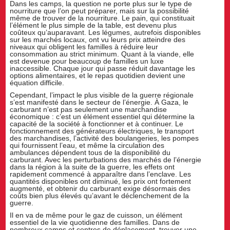
Dans les camps, la question ne porte plus sur le type de
nourriture que l’on peut préparer, mais sur la possibilité
même de trouver de la nourriture. Le pain, qui constituait
l’élément le plus simple de la table, est devenu plus
coûteux qu’auparavant. Les légumes, autrefois disponibles
sur les marchés locaux, ont vu leurs prix atteindre des
niveaux qui obligent les familles à réduire leur
consommation au strict minimum. Quant à la viande, elle
est devenue pour beaucoup de familles un luxe
inaccessible. Chaque jour qui passe réduit davantage les
options alimentaires, et le repas quotidien devient une
équation difficile.
Cependant, l’impact le plus visible de la guerre régionale
s’est manifesté dans le secteur de l’énergie. À Gaza, le
carburant n’est pas seulement une marchandise
économique : c’est un élément essentiel qui détermine la
capacité de la société à fonctionner et à continuer. Le
fonctionnement des générateurs électriques, le transport
des marchandises, l’activité des boulangeries, les pompes
qui fournissent l’eau, et même la circulation des
ambulances dépendent tous de la disponibilité du
carburant. Avec les perturbations des marchés de l’énergie
dans la région à la suite de la guerre, les effets ont
rapidement commencé à apparaître dans l’enclave. Les
quantités disponibles ont diminué, les prix ont fortement
augmenté, et obtenir du carburant exige désormais des
coûts bien plus élevés qu’avant le déclenchement de la
guerre.
Il en va de même pour le gaz de cuisson, un élément
essentiel de la vie quotidienne des familles. Dans de
nombreux camps et centres de déplacement, trouver une