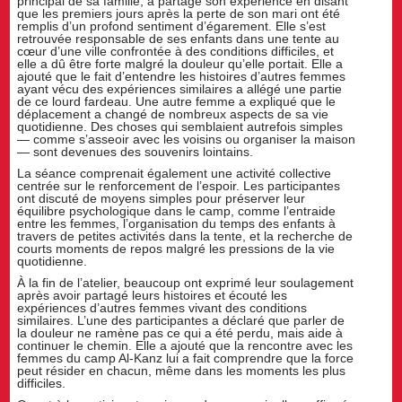
principal de sa famille, a partagé son expérience en disant
que les premiers jours après la perte de son mari ont été
remplis d’un profond sentiment d’égarement. Elle s’est
retrouvée responsable de ses enfants dans une tente au
cœur d’une ville confrontée à des conditions difficiles, et
elle a dû être forte malgré la douleur qu’elle portait. Elle a
ajouté que le fait d’entendre les histoires d’autres femmes
ayant vécu des expériences similaires a allégé une partie
de ce lourd fardeau. Une autre femme a expliqué que le
déplacement a changé de nombreux aspects de sa vie
quotidienne. Des choses qui semblaient autrefois simples
— comme s’asseoir avec les voisins ou organiser la maison
— sont devenues des souvenirs lointains.
La séance comprenait également une activité collective
centrée sur le renforcement de l’espoir. Les participantes
ont discuté de moyens simples pour préserver leur
équilibre psychologique dans le camp, comme l’entraide
entre les femmes, l’organisation du temps des enfants à
travers de petites activités dans la tente, et la recherche de
courts moments de repos malgré les pressions de la vie
quotidienne.
À la fin de l’atelier, beaucoup ont exprimé leur soulagement
après avoir partagé leurs histoires et écouté les
expériences d’autres femmes vivant des conditions
similaires. L’une des participantes a déclaré que parler de
la douleur ne ramène pas ce qui a été perdu, mais aide à
continuer le chemin. Elle a ajouté que la rencontre avec les
femmes du camp Al-Kanz lui a fait comprendre que la force
peut résider en chacun, même dans les moments les plus
difficiles.