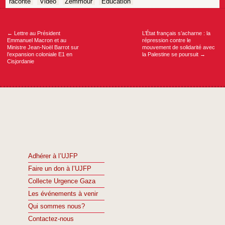
raconte
Vidéo
Zemmour
Éducation
Navigation
de
l’article
←
Lettre au Président
L’État français s’acharne : la
Emmanuel Macron et au
répression contre le
Ministre Jean-Noël Barrot sur
mouvement de solidarité avec
l’expansion coloniale E1 en
la Palestine se poursuit
→
Cisjordanie
Adhérer à l’UJFP
Faire un don à l’UJFP
Collecte Urgence Gaza
Les événements à venir
Qui sommes nous?
Contactez-nous