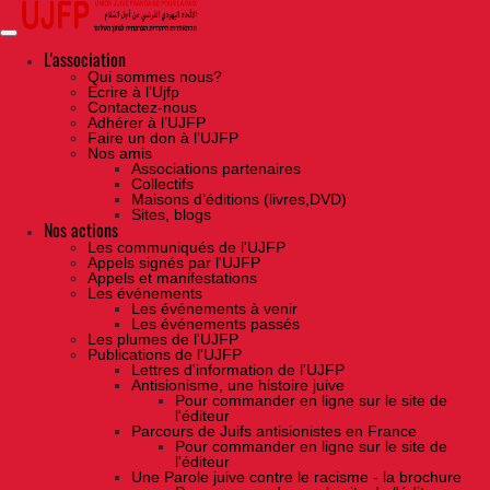
Skip
to
the
content
L'association
Qui sommes nous?
Ecrire à l’Ujfp
Contactez-nous
Adhérer à l’UJFP
Faire un don à l’UJFP
Nos amis
Associations partenaires
Collectifs
Maisons d’éditions (livres,DVD)
Sites, blogs
Nos actions
Les communiqués de l'UJFP
Appels signés par l'UJFP
Appels et manifestations
Les événements
Les événements à venir
Les événements passés
Les plumes de l'UJFP
Publications de l'UJFP
Lettres d'information de l'UJFP
Antisionisme, une histoire juive
Pour commander en ligne sur le site de
l'éditeur
Parcours de Juifs antisionistes en France
Pour commander en ligne sur le site de
l'éditeur
Une Parole juive contre le racisme - la brochure