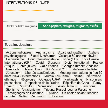
INTERVENTIONS DE L’UJFP
Sans-papiers, réfugiés, migrants, exilés
Articles de la/des catégorie.s
Tous les dossiers
Actions judiciaires
Antifascisme
Apartheid israélien
Ateliers
psychologiques
BlackLivesMatter
Colloque 80 ans Auschwitz
Colonialisme
Cour Internationale de Justice (CIJ)
Cour Pénale
Internationale (CPI)
Covid
Diaspora
Droit international
France-
Afrique
Fêtes juives
Gaza Stories
Georges Ibrahim Abdallah
Génocide
Hassan Diab
JO Paris 2024
Judaïsme - Judéité
Jérusalem
Libertés académiques
Meeting international juif du 30
mars 2024 - Interventions
Mumia Abu-Jamal
Nakba
Nettoyage
ethnique
Nécrologie
Ouvrage UJFP
Pinkwashing
Prisonniers
palestiniens
Proposition de loi Yadan
Pépinière de Gaza
Ramy
Shaath
Refuzniks
Répression
Salah Hamouri
Sanctions
Sionisme - Antisionisme
Tribunal Russell pour la Palestine
Témoignages de Palestine
Ukraine
Un ancien soldat israélien
raconte
Vidéo
Zemmour
Éducation
Navigation
de
l’article