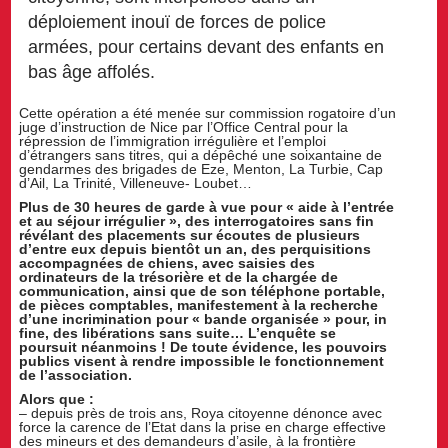
déploiement inouï de forces de police
armées, pour certains devant des enfants en
bas âge affolés.
Cette opération a été menée sur commission rogatoire d’un
juge d’instruction de Nice par l’Office Central pour la
répression de l’immigration irrégulière et l’emploi
d’étrangers sans titres, qui a dépêché une soixantaine de
gendarmes des brigades de Eze, Menton, La Turbie, Cap
d’Ail, La Trinité, Villeneuve- Loubet…
Plus de 30 heures de garde à vue pour « aide à l’entrée
et au séjour irrégulier », des interrogatoires sans fin
révélant des placements sur écoutes de plusieurs
d’entre eux depuis bientôt un an, des perquisitions
accompagnées de chiens, avec saisies des
ordinateurs de la trésorière et de la chargée de
communication, ainsi que de son téléphone portable,
de pièces comptables, manifestement à la recherche
d’une incrimination pour « bande organisée » pour, in
fine, des libérations sans suite… L’enquête se
poursuit néanmoins ! De toute évidence, les pouvoirs
publics visent à rendre impossible le fonctionnement
de l’association.
Alors que :
– depuis près de trois ans, Roya citoyenne dénonce avec
force la carence de l’Etat dans la prise en charge effective
des mineurs et des demandeurs d’asile, à la frontière