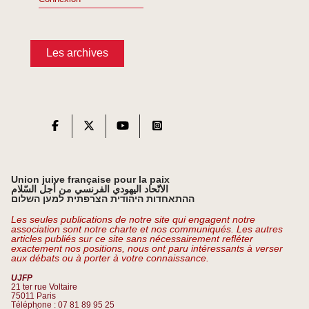
Les archives
Union juive française pour la paix
الاتّحاد اليهودي الفرنسي من أجل السّلام
ההתאחדות היהודית הצרפתית למען השלום
Les seules publications de notre site qui engagent notre
association sont notre charte et nos communiqués. Les autres
articles publiés sur ce site sans nécessairement refléter
exactement nos positions, nous ont paru intéressants à verser
aux débats ou à porter à votre connaissance.
UJFP
21 ter rue Voltaire
75011 Paris
Téléphone : 07 81 89 95 25