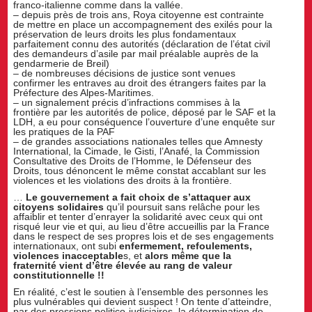
franco-italienne comme dans la vallée.
– depuis près de trois ans, Roya citoyenne est contrainte
de mettre en place un accompagnement des exilés pour la
préservation de leurs droits les plus fondamentaux
parfaitement connu des autorités (déclaration de l’état civil
des demandeurs d’asile par mail préalable auprès de la
gendarmerie de Breil)
– de nombreuses décisions de justice sont venues
confirmer les entraves au droit des étrangers faites par la
Préfecture des Alpes-Maritimes.
– un signalement précis d’infractions commises à la
frontière par les autorités de police, déposé par le SAF et la
LDH, a eu pour conséquence l’ouverture d’une enquête sur
les pratiques de la PAF
– de grandes associations nationales telles que Amnesty
International, la Cimade, le Gisti, l’Anafé, la Commission
Consultative des Droits de l’Homme, le Défenseur des
Droits, tous dénoncent le même constat accablant sur les
violences et les violations des droits à la frontière.
…
Le gouvernement a fait choix de s’attaquer aux
citoyens solidaires
qu’il poursuit sans relâche pour les
affaiblir et tenter d’enrayer la solidarité avec ceux qui ont
risqué leur vie et qui, au lieu d’être accueillis par la France
dans le respect de ses propres lois et de ses engagements
internationaux, ont subi
enfermement, refoulements,
violences inacceptable
s, et
alors même que la
fraternité vient d’être élevée au rang de valeur
constitutionnelle !!
En réalité, c’est le soutien à l’ensemble des personnes les
plus vulnérables qui devient suspect ! On tente d’atteindre,
par des pressions politico-judiciaires, la détermination de