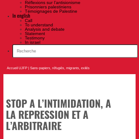
Réflexions sur l’antisionisme
Prisonniers palestiniens
Témoignages de Palestine
In english
Call
To understand
Analysis and debate
Statement
Testimony
In israel
Accueil UJFP
|
Sans-papiers, réfugiés, migrants, exilés
STOP A L’INTIMIDATION, A
LA REPRESSION ET A
L’ARBITRAIRE