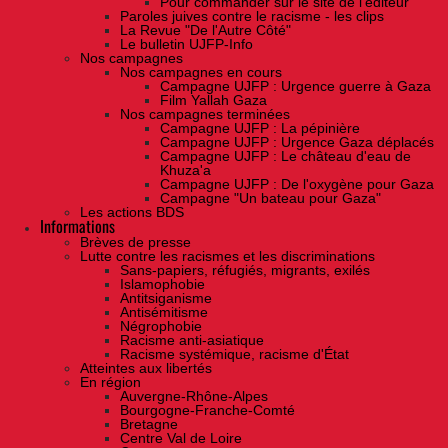
Pour commander sur le site de l'éditeur
Paroles juives contre le racisme - les clips
La Revue "De l'Autre Côté"
Le bulletin UJFP-Info
Nos campagnes
Nos campagnes en cours
Campagne UJFP : Urgence guerre à Gaza
Film Yallah Gaza
Nos campagnes terminées
Campagne UJFP : La pépinière
Campagne UJFP : Urgence Gaza déplacés
Campagne UJFP : Le château d'eau de
Khuza'a
Campagne UJFP : De l'oxygène pour Gaza
Campagne "Un bateau pour Gaza"
Les actions BDS
Informations
Brèves de presse
Lutte contre les racismes et les discriminations
Sans-papiers, réfugiés, migrants, exilés
Islamophobie
Antitsiganisme
Antisémitisme
Négrophobie
Racisme anti-asiatique
Racisme systémique, racisme d'État
Atteintes aux libertés
En région
Auvergne-Rhône-Alpes
Bourgogne-Franche-Comté
Bretagne
Centre Val de Loire