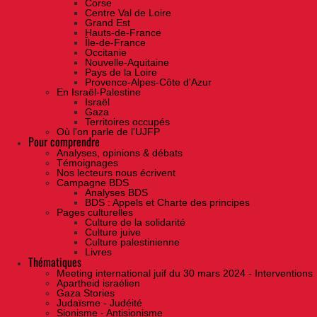
Corse
Centre Val de Loire
Grand Est
Hauts-de-France
Île-de-France
Occitanie
Nouvelle-Aquitaine
Pays de la Loire
Provence-Alpes-Côte d'Azur
En Israël-Palestine
Israël
Gaza
Territoires occupés
Où l'on parle de l'UJFP
Pour comprendre
Analyses, opinions & débats
Témoignages
Nos lecteurs nous écrivent
Campagne BDS
Analyses BDS
BDS : Appels et Charte des principes
Pages culturelles
Culture de la solidarité
Culture juive
Culture palestinienne
Livres
Thématiques
Meeting international juif du 30 mars 2024 - Interventions
Apartheid israélien
Gaza Stories
Judaïsme - Judéité
Sionisme - Antisionisme