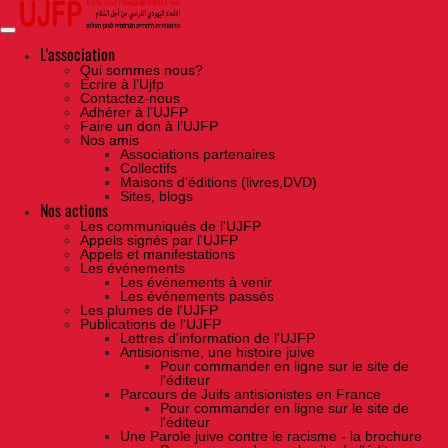
Skip
to
the
content
L'association
Qui sommes nous?
Ecrire à l’Ujfp
Contactez-nous
Adhérer à l’UJFP
Faire un don à l’UJFP
Nos amis
Associations partenaires
Collectifs
Maisons d’éditions (livres,DVD)
Sites, blogs
Nos actions
Les communiqués de l'UJFP
Appels signés par l'UJFP
Appels et manifestations
Les événements
Les événements à venir
Les événements passés
Les plumes de l'UJFP
Publications de l'UJFP
Lettres d'information de l'UJFP
Antisionisme, une histoire juive
Pour commander en ligne sur le site de
l'éditeur
Parcours de Juifs antisionistes en France
Pour commander en ligne sur le site de
l'éditeur
Une Parole juive contre le racisme - la brochure