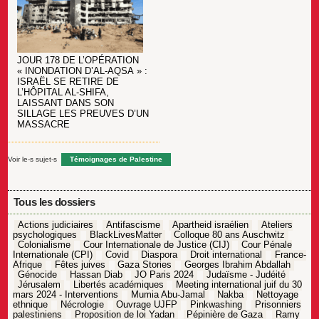
JOUR 178 DE L’OPÉRATION
« INONDATION D’AL-AQSA » :
ISRAËL SE RETIRE DE
L’HÔPITAL AL-SHIFA,
LAISSANT DANS SON
SILLAGE LES PREUVES D’UN
MASSACRE
Voir le-s sujet-s
Témoignages de Palestine
Tous les dossiers
Actions judiciaires
Antifascisme
Apartheid israélien
Ateliers
psychologiques
BlackLivesMatter
Colloque 80 ans Auschwitz
Colonialisme
Cour Internationale de Justice (CIJ)
Cour Pénale
Internationale (CPI)
Covid
Diaspora
Droit international
France-
Afrique
Fêtes juives
Gaza Stories
Georges Ibrahim Abdallah
Génocide
Hassan Diab
JO Paris 2024
Judaïsme - Judéité
Jérusalem
Libertés académiques
Meeting international juif du 30
mars 2024 - Interventions
Mumia Abu-Jamal
Nakba
Nettoyage
ethnique
Nécrologie
Ouvrage UJFP
Pinkwashing
Prisonniers
palestiniens
Proposition de loi Yadan
Pépinière de Gaza
Ramy