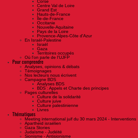
Corse
Centre Val de Loire
Grand Est
Hauts-de-France
Île-de-France
Occitanie
Nouvelle-Aquitaine
Pays de la Loire
Provence-Alpes-Côte d'Azur
En Israël-Palestine
Israël
Gaza
Territoires occupés
Où l'on parle de l'UJFP
Pour comprendre
Analyses, opinions & débats
Témoignages
Nos lecteurs nous écrivent
Campagne BDS
Analyses BDS
BDS : Appels et Charte des principes
Pages culturelles
Culture de la solidarité
Culture juive
Culture palestinienne
Livres
Thématiques
Meeting international juif du 30 mars 2024 - Interventions
Apartheid israélien
Gaza Stories
Judaïsme - Judéité
Sionisme - Antisionisme