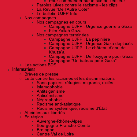
Pour commander sur le site de l'éditeur
Paroles juives contre le racisme - les clips
La Revue "De l'Autre Côté"
Le bulletin UJFP-Info
Nos campagnes
Nos campagnes en cours
Campagne UJFP : Urgence guerre à Gaza
Film Yallah Gaza
Nos campagnes terminées
Campagne UJFP : La pépinière
Campagne UJFP : Urgence Gaza déplacés
Campagne UJFP : Le château d'eau de
Khuza'a
Campagne UJFP : De l'oxygène pour Gaza
Campagne "Un bateau pour Gaza"
Les actions BDS
Informations
Brèves de presse
Lutte contre les racismes et les discriminations
Sans-papiers, réfugiés, migrants, exilés
Islamophobie
Antitsiganisme
Antisémitisme
Négrophobie
Racisme anti-asiatique
Racisme systémique, racisme d'État
Atteintes aux libertés
En région
Auvergne-Rhône-Alpes
Bourgogne-Franche-Comté
Bretagne
Centre Val de Loire