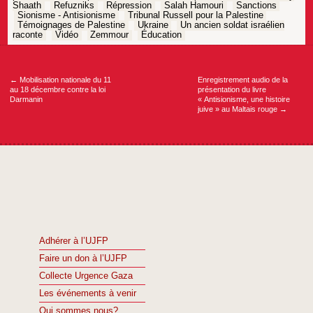
Shaath
Refuzniks
Répression
Salah Hamouri
Sanctions
Sionisme - Antisionisme
Tribunal Russell pour la Palestine
Témoignages de Palestine
Ukraine
Un ancien soldat israélien
raconte
Vidéo
Zemmour
Éducation
Navigation
de
l’article
←
Mobilisation nationale du 11
Enregistrement audio de la
au 18 décembre contre la loi
présentation du livre
Darmanin
« Antisionisme, une histoire
juive » au Maltais rouge
→
Adhérer à l’UJFP
Faire un don à l’UJFP
Collecte Urgence Gaza
Les événements à venir
Qui sommes nous?