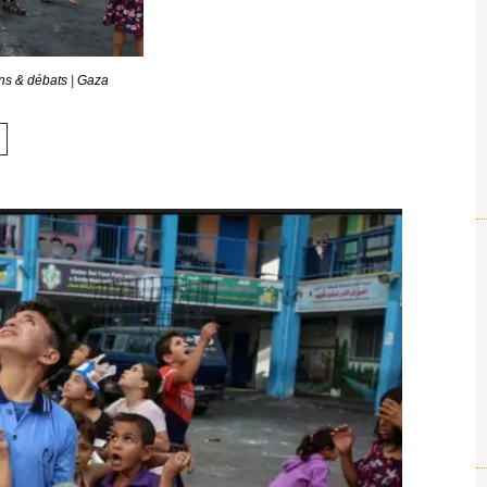
ns & débats
|
Gaza