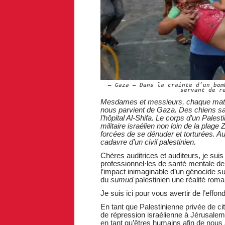
Gaza – Dans la crainte d’un bom
servant de r
Mesdames et messieurs, chaque matin,
nous parvient de Gaza. Des chiens s
l’hôpital Al-Shifa. Le corps d’un Pales
militaire israélien non loin de la plage
forcées de se dénuder et torturées. Auj
cadavre d’un civil palestinien.
Chères auditrices et auditeurs, je suis
professionnel·les de santé mentale de
l’impact inimaginable d’un génocide su
du
sumud
palestinien une réalité roma
Je suis ici pour vous avertir de l’ef
En tant que Palestinienne privée de ci
de répression israélienne à Jérusalem 
en tant qu’êtres humains afin de nous 