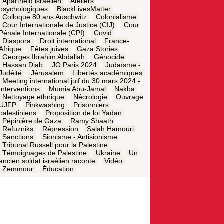
Apartheid israélien
Ateliers
psychologiques
BlackLivesMatter
Colloque 80 ans Auschwitz
Colonialisme
Cour Internationale de Justice (CIJ)
Cour
Pénale Internationale (CPI)
Covid
Diaspora
Droit international
France-
Afrique
Fêtes juives
Gaza Stories
Georges Ibrahim Abdallah
Génocide
Hassan Diab
JO Paris 2024
Judaïsme -
Judéité
Jérusalem
Libertés académiques
Meeting international juif du 30 mars 2024 -
Interventions
Mumia Abu-Jamal
Nakba
Nettoyage ethnique
Nécrologie
Ouvrage
UJFP
Pinkwashing
Prisonniers
palestiniens
Proposition de loi Yadan
Pépinière de Gaza
Ramy Shaath
Refuzniks
Répression
Salah Hamouri
Sanctions
Sionisme - Antisionisme
Tribunal Russell pour la Palestine
Témoignages de Palestine
Ukraine
Un
ancien soldat israélien raconte
Vidéo
Zemmour
Éducation