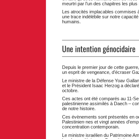
meurtri par l’un des chapitres les plus
Les atrocités implacables commises à
une trace indélébile sur notre capacité
humains.
Une intention génocidaire
Depuis le premier jour de cette guerre,
un esprit de vengeance, d’écraser Gaz
Le ministre de la Défense Yoav Galla
et le Président Isaac Herzog a déclar
octobre.
Ces actes ont été comparés au 11-Sep
palestinienne assimilés à Daech – co
de notre histoire.
Ces évènements sont présentés en occ
Palestinien·nes et vingt années d’em
concentration contemporain.
Le ministre israélien du Patrimoine Am