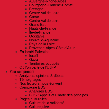
Auvergne-Rhône-Alpes
Bourgogne-Franche-Comté
Bretagne
Centre Val de Loire
Corse
Centre Val de Loire
Grand Est
Hauts-de-France
Île-de-France
Occitanie
Nouvelle-Aquitaine
Pays de la Loire
Provence-Alpes-Côte d'Azur
En Israël-Palestine
Israël
Gaza
Territoires occupés
Où l'on parle de l'UJFP
Pour comprendre
Analyses, opinions & débats
Témoignages
Nos lecteurs nous écrivent
Campagne BDS
Analyses BDS
BDS : Appels et Charte des principes
Pages culturelles
Culture de la solidarité
Culture juive