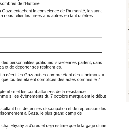
 sombres de l’Histoire.
 Gaza entachent la conscience de l’humanité, laissant
 à nous relier les un·es aux autres en tant qu’êtres
 des personnalités politiques israéliennes parlent, dans
a et de déporter ses résident·es.
nt a décrit les Gazaoui·es comme étant des « animaux »
é que tou·tes étaient complices des actes commis le 7
tembre et les combattant·es de la résistance
mme si les évènements du 7 octobre marquaient le début
ultant huit décennies d’occupation et de répression des
prisonnement à Gaza, le plus grand camp de
ichai Eliyahy a d’ores et déjà estimé que le largage d’une