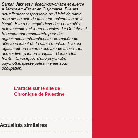
Samah Jabr est médecin-psychiatre et exerce
à Jérusalem-Est et en Cisjordanie. Elle est
actuellement responsable de l'Unité de santé
mentale au sein du Ministère palestinien de la
Santé. Elle a enseigné dans des universités
palestiniennes et internationales. Le Dr Jabr est
fréquemment consultante pour des
organisations internationales en matière de
développement de la santé mentale. Elle est
également une femme écrivain prolifique. Son
dernier livre paru en français : Derrière les
fronts - Chroniques d’une psychiatre
psychothérapeute palestinienne sous
occupation.
L'article sur le site de
Chronique de Palestine
Actualités similaires