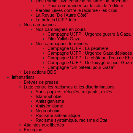
Une Parole juive contre le racisme - la brochure
Pour commander sur le site de l'éditeur
Paroles juives contre le racisme - les clips
La Revue "De l'Autre Côté"
Le bulletin UJFP-Info
Nos campagnes
Nos campagnes en cours
Campagne UJFP : Urgence guerre à Gaza
Film Yallah Gaza
Nos campagnes terminées
Campagne UJFP : La pépinière
Campagne UJFP : Urgence Gaza déplacés
Campagne UJFP : Le château d'eau de Khu
Campagne UJFP : De l'oxygène pour Gaza
Campagne "Un bateau pour Gaza"
Les actions BDS
Informations
Brèves de presse
Lutte contre les racismes et les discriminations
Sans-papiers, réfugiés, migrants, exilés
Islamophobie
Antitsiganisme
Antisémitisme
Négrophobie
Racisme anti-asiatique
Racisme systémique, racisme d'État
Atteintes aux libertés
En région