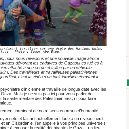
bardement israélien sur une école des Nations Unies
efuge – Photo : Samar Abu Elouf
 nous nous réveillons et une nouvelle image atroce
auvages dévorant les cadavres de Gazaoui·es tué·es à
tinien attaché à une corde et traîné par un véhicule
 Zikim. Des travailleurs et travailleuses palestiniennes
ourd’hui, c’est la vidéo d’un tank israélien écrasant le
 psychiatre clinicienne et travaille de longue date avec les
 Gaza. Mais je ne suis pas ici pour vous parler de
r la santé mentale des Palestinien·nes, ni pour faire
ntique.
fondrement imminent de notre sens commun d’humanité.
toyenneté et faisant actuellement face à un niveau inédit
et en Cisjordanie, j’en appelle à vos principes universels
aider à exposer la réalité déchirante de Gaza – un lieu