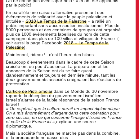
On ne danse pas avec l’apartheid ! » et ont été applaudis
par le public!
En parallèle une saison alternative présentant des
évènements de solidarité avec le peuple palestinien et
intitulée «
2018 Le Temps de la Palestine
» a rallié un
public important sans aucun soutien institutionnel. Plus de
5000 personnes et des centaines de groupes ont organisé
plus de 1000 événements labellisés du nom de cette
campagne dans plus de 100 villes et villages de France. (
voir aussi la page Facebook:
2018 – Le Temps de la
Palestine
).
Maintenant, rideau ! : c’est l’heure des bilans …
Beaucoup d’évènements dans le cadre de cette Saison
croisée ont eu peu d’audience. La préparation et les
annonces de la Saison ont du se faire quasi
clandestinement et toujours en dernière minute, tant les
deux gouvernements associés craignaient les réactions de
protestation.
L’article de Piotr Smolar
dans Le Monde du 30 novembre
rapporte la déception du gouvernement israélien.
Israël s’alarme de la faible résonance de la saison France
Israël !
« On espérait que la culture aurait un impact diplomatique.
On a mis énormément d’argent dans cette opération pour
zéro succès, en ce qui concerne l’image d’Israël en France
et celle de la France ici »
,explique une source
diplomatique.
Mais la société française ne marche pas dans la combine,
et la propagande ne passe plus.