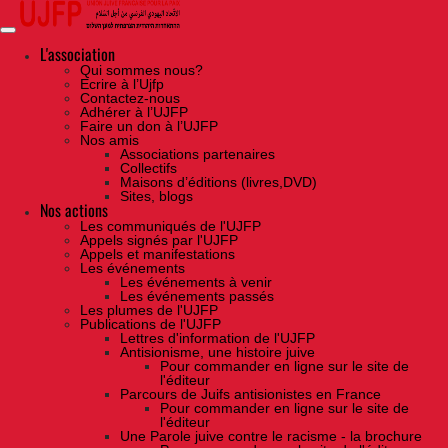
Skip
to
the
content
L'association
Qui sommes nous?
Ecrire à l’Ujfp
Contactez-nous
Adhérer à l’UJFP
Faire un don à l’UJFP
Nos amis
Associations partenaires
Collectifs
Maisons d’éditions (livres,DVD)
Sites, blogs
Nos actions
Les communiqués de l'UJFP
Appels signés par l'UJFP
Appels et manifestations
Les événements
Les événements à venir
Les événements passés
Les plumes de l'UJFP
Publications de l'UJFP
Lettres d'information de l'UJFP
Antisionisme, une histoire juive
Pour commander en ligne sur le site de
l'éditeur
Parcours de Juifs antisionistes en France
Pour commander en ligne sur le site de
l'éditeur
Une Parole juive contre le racisme - la brochure