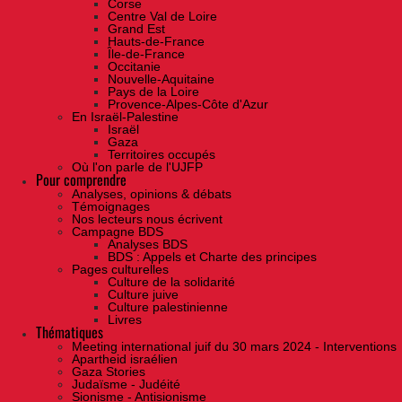
Corse
Centre Val de Loire
Grand Est
Hauts-de-France
Île-de-France
Occitanie
Nouvelle-Aquitaine
Pays de la Loire
Provence-Alpes-Côte d'Azur
En Israël-Palestine
Israël
Gaza
Territoires occupés
Où l'on parle de l'UJFP
Pour comprendre
Analyses, opinions & débats
Témoignages
Nos lecteurs nous écrivent
Campagne BDS
Analyses BDS
BDS : Appels et Charte des principes
Pages culturelles
Culture de la solidarité
Culture juive
Culture palestinienne
Livres
Thématiques
Meeting international juif du 30 mars 2024 - Interventions
Apartheid israélien
Gaza Stories
Judaïsme - Judéité
Sionisme - Antisionisme