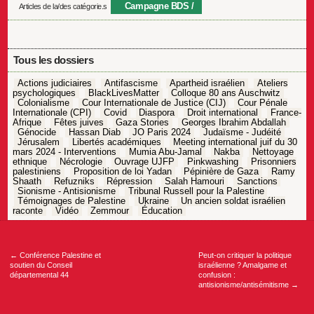
Campagne BDS
Articles de la/des catégorie.s
Tous les dossiers
Actions judiciaires
Antifascisme
Apartheid israélien
Ateliers
psychologiques
BlackLivesMatter
Colloque 80 ans Auschwitz
Colonialisme
Cour Internationale de Justice (CIJ)
Cour Pénale
Internationale (CPI)
Covid
Diaspora
Droit international
France-
Afrique
Fêtes juives
Gaza Stories
Georges Ibrahim Abdallah
Génocide
Hassan Diab
JO Paris 2024
Judaïsme - Judéité
Jérusalem
Libertés académiques
Meeting international juif du 30
mars 2024 - Interventions
Mumia Abu-Jamal
Nakba
Nettoyage
ethnique
Nécrologie
Ouvrage UJFP
Pinkwashing
Prisonniers
palestiniens
Proposition de loi Yadan
Pépinière de Gaza
Ramy
Shaath
Refuzniks
Répression
Salah Hamouri
Sanctions
Sionisme - Antisionisme
Tribunal Russell pour la Palestine
Témoignages de Palestine
Ukraine
Un ancien soldat israélien
raconte
Vidéo
Zemmour
Éducation
Navigation
de
l’article
←
Conférence Palestine et
Peut-on critiquer la politique
soutien du Conseil
israélienne ? Amalgame et
départemental 44
confusion :
antisionisme/antisémitisme
→