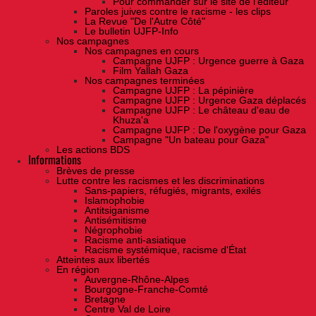
Pour commander sur le site de l'éditeur
Paroles juives contre le racisme - les clips
La Revue "De l'Autre Côté"
Le bulletin UJFP-Info
Nos campagnes
Nos campagnes en cours
Campagne UJFP : Urgence guerre à Gaza
Film Yallah Gaza
Nos campagnes terminées
Campagne UJFP : La pépinière
Campagne UJFP : Urgence Gaza déplacés
Campagne UJFP : Le château d'eau de
Khuza'a
Campagne UJFP : De l'oxygène pour Gaza
Campagne "Un bateau pour Gaza"
Les actions BDS
Informations
Brèves de presse
Lutte contre les racismes et les discriminations
Sans-papiers, réfugiés, migrants, exilés
Islamophobie
Antitsiganisme
Antisémitisme
Négrophobie
Racisme anti-asiatique
Racisme systémique, racisme d'État
Atteintes aux libertés
En région
Auvergne-Rhône-Alpes
Bourgogne-Franche-Comté
Bretagne
Centre Val de Loire