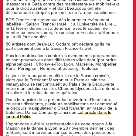
massacres à Gaza contre des manifestant-e-s mobilisé-e-s
pour le droit au retour – et dont beaucoup ont été
délibérément estropiés par les tirs de l’armée israélienne.
BDS France est intervenue dès le premier évènement
labellisé « Saison France Israël » : à l’Université de Lille 1,
le 11 février dernier, et a dénoncé, avec le soutien de
nombreux universitaires, l’exposition « Escale israélienne »
qui a dû être annulée.
80 artistes dont Jean-Luc Godard ont déclaré qu’ils ne
participeraient pas à la Saison France-Israël.
Puis les mobilisations contre les évènements programmés
se sont poursuivies dans différentes villes dont (par ordre
alphabétique) : Choisy-le-Roi, Lyon, Marseille, Montpellier,
Paris, Perpignan, Rennes, Strasbourg, Toulouse.
Le jour de l’inauguration officielle de la Saison croisée,
alors que le Président Macron et le Premier ministre
Netanyahou se rencontraient au Palais de la Découverte,
notre manifestation sur les Champs Élysées a fait entendre
la colère et le refus de cette opération.
Dans le registre de la prétendue ouverture d’Israël aux
courants dissidents, plusieurs mobilisations ont démasqué
le discours manipulateur d’Ohad Naharin, animateur de la
Batsheva Dance Company, ainsi que
cet article dans le
journal Politis
.
L’apothéose a été la représentation de cette troupe à la
Maison de la danse à Lyon le 28 novembre dernier : des
militants sont intervenus sur scène avec des pancartes «