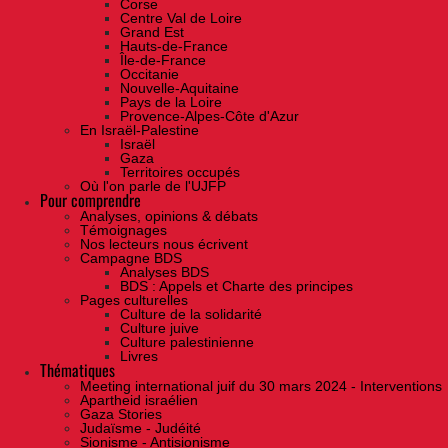
Corse
Centre Val de Loire
Grand Est
Hauts-de-France
Île-de-France
Occitanie
Nouvelle-Aquitaine
Pays de la Loire
Provence-Alpes-Côte d'Azur
En Israël-Palestine
Israël
Gaza
Territoires occupés
Où l'on parle de l'UJFP
Pour comprendre
Analyses, opinions & débats
Témoignages
Nos lecteurs nous écrivent
Campagne BDS
Analyses BDS
BDS : Appels et Charte des principes
Pages culturelles
Culture de la solidarité
Culture juive
Culture palestinienne
Livres
Thématiques
Meeting international juif du 30 mars 2024 - Interventions
Apartheid israélien
Gaza Stories
Judaïsme - Judéité
Sionisme - Antisionisme