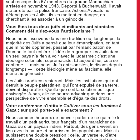
seul rescapé des 67 membres du groupe Manouchian
arrêtés en novembre 1943. Déporté à Buchenwald, il avait
été arrêté par la police française. Actions Avocats ne
défend pas les Juifs : ils les mettent en danger, en
cherchant à les associer à un génocide.
Vous êtes tous deux juifs et militants antisionistes,
Comment définiriez-vous
l’antisionisme ?
Nous nous inscrivons dans une tradition où, longtemps, la
majorité des Juifs a pensé que leur émancipation, en tant
que minorité opprimée, passait par l’émancipation de
l’humanité tout entière. L’idée de regrouper les Juifs dans
un seul pays n’a rien à voir avec le judaïsme : c’est une
idéologie coloniale, suprémaciste. Et aujourd’hui, cela se
confirme — mais nous, Juifs antisionistes, le disons depuis
longtemps — : cette idéologie mène au fascisme, elle
mène au génocide.
Les Juifs israéliens resteront. Mais les institutions qui ont
détruit le peuple palestinien, qui l’ont expulsé de sa terre,
doivent disparaître. Quelle que soit la solution politique
envisagée là-bas, elle ne pourra advenir que dans une
perspective de vivre ensemble et d’égalité des droits.
Votre conférence s’intitule
Cultiver sous les bombes à
Gaza
; sur quoi porte-t-elle exactement ?
Nous sommes heureux de pouvoir parler de ce qui relie le
travail d’un petit agriculteur français, d’un maraîcher de
Gaza ou d’un paysan indien. Partout, des gens vivent en
lien avec la nature et nourrissent les populations. Mais ils
subissent une double pression : celle, universelle, d’être
petits agriculteurs, et celle, locale, d’être à l’endroit où ils