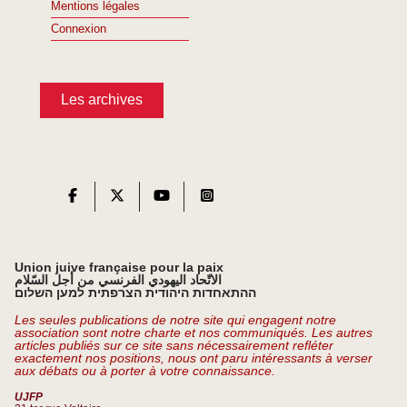
Mentions légales
Connexion
Les archives
Union juive française pour la paix
الاتّحاد اليهودي الفرنسي من أجل السّلام
ההתאחדות היהודית הצרפתית למען השלום
Les seules publications de notre site qui engagent notre
association sont notre charte et nos communiqués. Les autres
articles publiés sur ce site sans nécessairement refléter
exactement nos positions, nous ont paru intéressants à verser
aux débats ou à porter à votre connaissance.
UJFP