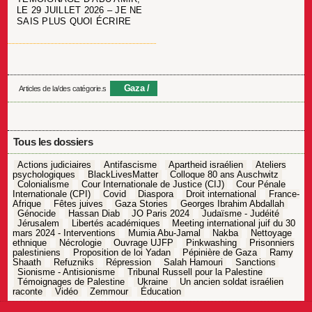
LE 29 JUILLET 2026 – JE NE
SAIS PLUS QUOI ÉCRIRE
Gaza
Articles de la/des catégorie.s
Tous les dossiers
Actions judiciaires
Antifascisme
Apartheid israélien
Ateliers
psychologiques
BlackLivesMatter
Colloque 80 ans Auschwitz
Colonialisme
Cour Internationale de Justice (CIJ)
Cour Pénale
Internationale (CPI)
Covid
Diaspora
Droit international
France-
Afrique
Fêtes juives
Gaza Stories
Georges Ibrahim Abdallah
Génocide
Hassan Diab
JO Paris 2024
Judaïsme - Judéité
Jérusalem
Libertés académiques
Meeting international juif du 30
mars 2024 - Interventions
Mumia Abu-Jamal
Nakba
Nettoyage
ethnique
Nécrologie
Ouvrage UJFP
Pinkwashing
Prisonniers
palestiniens
Proposition de loi Yadan
Pépinière de Gaza
Ramy
Shaath
Refuzniks
Répression
Salah Hamouri
Sanctions
Sionisme - Antisionisme
Tribunal Russell pour la Palestine
Témoignages de Palestine
Ukraine
Un ancien soldat israélien
raconte
Vidéo
Zemmour
Éducation
Navigation