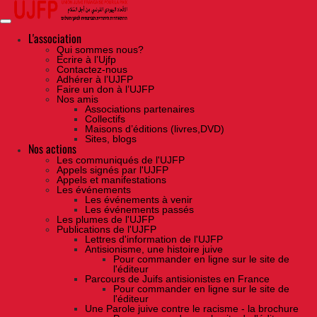
Skip
to
the
content
L'association
Qui sommes nous?
Ecrire à l’Ujfp
Contactez-nous
Adhérer à l’UJFP
Faire un don à l’UJFP
Nos amis
Associations partenaires
Collectifs
Maisons d’éditions (livres,DVD)
Sites, blogs
Nos actions
Les communiqués de l'UJFP
Appels signés par l'UJFP
Appels et manifestations
Les événements
Les événements à venir
Les événements passés
Les plumes de l'UJFP
Publications de l'UJFP
Lettres d'information de l'UJFP
Antisionisme, une histoire juive
Pour commander en ligne sur le site de
l'éditeur
Parcours de Juifs antisionistes en France
Pour commander en ligne sur le site de
l'éditeur
Une Parole juive contre le racisme - la brochure