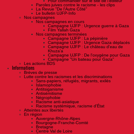
Pour commander sur le site de l'éditeur
Paroles juives contre le racisme - les clips
La Revue "De l'Autre Côté"
Le bulletin UJFP-Info
Nos campagnes
Nos campagnes en cours
Campagne UJFP : Urgence guerre à Gaza
Film Yallah Gaza
Nos campagnes terminées
Campagne UJFP : La pépinière
Campagne UJFP : Urgence Gaza déplacés
Campagne UJFP : Le château d'eau de
Khuza'a
Campagne UJFP : De l'oxygène pour Gaza
Campagne "Un bateau pour Gaza"
Les actions BDS
Informations
Brèves de presse
Lutte contre les racismes et les discriminations
Sans-papiers, réfugiés, migrants, exilés
Islamophobie
Antitsiganisme
Antisémitisme
Négrophobie
Racisme anti-asiatique
Racisme systémique, racisme d'État
Atteintes aux libertés
En région
Auvergne-Rhône-Alpes
Bourgogne-Franche-Comté
Bretagne
Centre Val de Loire