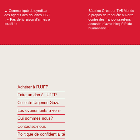
de
l’article
←
Communiqué du syndicat
Béatrice Orès sur TV5 Monde
des agents des douanes CGT
à propos de l’enquête ouverte
: « Pas de livraison d’armes à
contre des franco-israéliens
Israël ! »
accusés d’avoir bloqué l’aide
humanitaire
→
Adhérer à l’UJFP
Faire un don à l’UJFP
Collecte Urgence Gaza
Les événements à venir
Qui sommes nous?
Contactez-nous
Politique de confidentialité