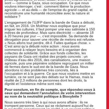
sont — comme à Gaza, sous occupation. Ce que nous
voulons interroger, c’est : comment libérer la production
agricole — et au-delà — de l’emprise du grand capital, et
reconstruire une humanité réconciliée avec la nature et
solidaire ?
L’engagement de l’UJFP dans la bande de Gaza a débuté,
en fait, en 2016. Un Mokhtar nous explique que pour
irriguer les cultures, il faut pomper une eau salinisée à 150
mètres de profondeur. Mais sans électricité — absente 18
à 20 heures par jour —, c’est impossible. Sa demande de
dérogation pour sauver une récolte de melons est refusée.
« Nous allons tout perdre, dit-il. Faites quelque chose. »
C’est ainsi qu’a débuté notre action : nous avons
commencé à relayer leurs besoins et à organiser des
collectes de solidarité. Grâce aux fonds collectés, les
paysans de Gaza ont réalisé des projets concrets : un
château d’eau dès 2016, des canalisations, une maison
agricole, puis une pépinière solidaire regroupant un millier
de fermes dans le sud-est de la bande de Gaza. Nous
abordons ici des problèmes très concrets, liés à
l’occupation et à la guerre. Ce que nous voulons mettre en
lumière, ce ne sont pas des débats sur le Hamas, mais la
réalité de 2,3 millions de personnes dont les droits, la
dignité et l’existence même sont niés.
Pour conclure, en fin de compte, que répondez-vous à
ceux qui demandent l’annulation de votre intervention
au nom de la neutralité politique à Biocybèle ?
Nous savons très bien à qui nous avons affaire : ils ne
trompent personne. Ceux qui se réclament aujourd’hui de
la neutralité appartiennent en réalité à un courant politique