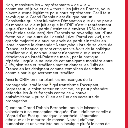
Non, messieurs les « représentants » de « la »
communauté juive et de « tous » les juifs de France, vous
n’avez aucune légitimité pour nous représenter. Car il faut
savoir que le Grand Rabbin n’est élu que par un
Consistoire qui n’est lui-même l’émanation que d’une partie
du monde religieux juif et que le CRIF n’est « représentant
» que d’une faible partie ( estimée à environ 15 % selon
des études sérieuses) des Français se revendiquant, d’une
façon ou d’une autre de l’identité juive. Parmi ceux-ci, une
grande majorité n’a aucune envie de partir s’installer en
Israël comme le demandait Netanyahou lors de sa visite de
France, et beaucoup sont critiques vis-à-vis de la politique
israélienne qui, non seulement n’apporte que guerre et
désolation en Israël-Palestine mais , par la pratique
répétée jusqu’à la nausée de cet amalgame mortifère entre
Juifs, sionistes et israéliens met en danger les Juifs de
France en les désignant comme complices des crimes
commis par le gouvernement israélien.
Ainsi le CRIF, en martelant les mensonges de la
3
propagande israélienne
qui transforme l’occupant,
l’agresseur, le colonisateur en victime, ne peut prétendre
défendre les Juifs français contre ce « nouvel
antisémitisme » puisqu’il en est l’un des vecteurs de
propagation
Quant au Grand Rabbin Bernheim, nous le laissons
volontiers à sa conception étriquée d’un judaïsme servile à
l’égard d’un Etat qui pratique l’apartheid, l’épuration
ethnique et le meurtre de masse. Notre judaïsme,
humaniste et universaliste nous inculque plutôt le sens de
4