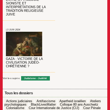
SIONISTE ET
INTERPRÉTATIONS DE LA
TRADITION RELIGIEUSE
JUIVE
| 3 JUIN 2024
GAZA : VICTOIRE DE LA
CIVILISATION JUDÉO-
CHRÉTIENNE ?
Voir le-s sujet-s
Judaïsme - Judéité
Tous les dossiers
Actions judiciaires
Antifascisme
Apartheid israélien
Ateliers
psychologiques
BlackLivesMatter
Colloque 80 ans Auschwitz
Colonialisme
Cour Internationale de Justice (CIJ)
Cour Pénale