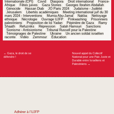
Internationale (CPI)
Covid
Diaspora
Droit international
France-
Afrique
Fêtes juives
Gaza Stories
Georges Ibrahim Abdallah
Génocide
Hassan Diab
JO Paris 2024
Judaïsme - Judéité
Jérusalem
Libertés académiques
Meeting international juif du 30
mars 2024 - Interventions
Mumia Abu-Jamal
Nakba
Nettoyage
ethnique
Nécrologie
Ouvrage UJFP
Pinkwashing
Prisonniers
palestiniens
Proposition de loi Yadan
Pépinière de Gaza
Ramy
Shaath
Refuzniks
Répression
Salah Hamouri
Sanctions
Sionisme - Antisionisme
Tribunal Russell pour la Palestine
Témoignages de Palestine
Ukraine
Un ancien soldat israélien
raconte
Vidéo
Zemmour
Éducation
Navigation
de
l’article
←
Gaza, le droit de se
Nouvel appel du Collectif
défendre !
National pour une Paix Juste et
Durable entre Israéliens et
Palestiniens
→
Adhérer à l’UJFP