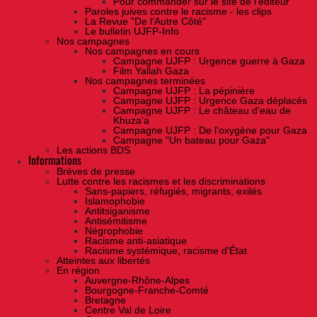
Pour commander sur le site de l'éditeur
Paroles juives contre le racisme - les clips
La Revue "De l'Autre Côté"
Le bulletin UJFP-Info
Nos campagnes
Nos campagnes en cours
Campagne UJFP : Urgence guerre à Gaza
Film Yallah Gaza
Nos campagnes terminées
Campagne UJFP : La pépinière
Campagne UJFP : Urgence Gaza déplacés
Campagne UJFP : Le château d'eau de
Khuza'a
Campagne UJFP : De l'oxygène pour Gaza
Campagne "Un bateau pour Gaza"
Les actions BDS
Informations
Brèves de presse
Lutte contre les racismes et les discriminations
Sans-papiers, réfugiés, migrants, exilés
Islamophobie
Antitsiganisme
Antisémitisme
Négrophobie
Racisme anti-asiatique
Racisme systémique, racisme d'État
Atteintes aux libertés
En région
Auvergne-Rhône-Alpes
Bourgogne-Franche-Comté
Bretagne
Centre Val de Loire