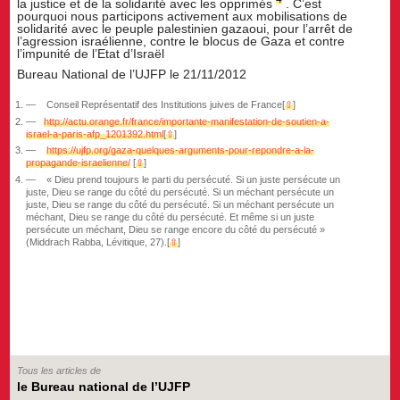
la justice et de la solidarité avec les opprimés
. C’est
pourquoi nous participons activement aux mobilisations de
solidarité avec le peuple palestinien gazaoui, pour l’arrêt de
l’agression israélienne, contre le blocus de Gaza et contre
l’impunité de l’Etat d’Israël
Bureau National de l’UJFP le 21/11/2012
Conseil Représentatif des Institutions juives de France
[
⇧
]
http://actu.orange.fr/france/importante-manifestation-de-soutien-a-
israel-a-paris-afp_1201392.html
[
⇧
]
https://ujfp.org/gaza-quelques-arguments-pour-repondre-a-la-
propagande-israelienne/
[
⇧
]
« Dieu prend toujours le parti du persécuté. Si un juste persécute un
juste, Dieu se range du côté du persécuté. Si un méchant persécute un
juste, Dieu se range du côté du persécuté. Si un méchant persécute un
méchant, Dieu se range du côté du persécuté. Et même si un juste
persécute un méchant, Dieu se range encore du côté du persécuté »
(Middrach Rabba, Lévitique, 27).
[
⇧
]
Tous les articles de
le Bureau national de l’UJFP