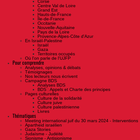
Corse
Centre Val de Loire
Grand Est
Hauts-de-France
Île-de-France
Occitanie
Nouvelle-Aquitaine
Pays de la Loire
Provence-Alpes-Côte d'Azur
En Israël-Palestine
Israël
Gaza
Territoires occupés
Où l'on parle de l'UJFP
Pour comprendre
Analyses, opinions & débats
Témoignages
Nos lecteurs nous écrivent
Campagne BDS
Analyses BDS
BDS : Appels et Charte des principes
Pages culturelles
Culture de la solidarité
Culture juive
Culture palestinienne
Livres
Thématiques
Meeting international juif du 30 mars 2024 - Interventions
Apartheid israélien
Gaza Stories
Judaïsme - Judéité
Sionisme - Antisionisme