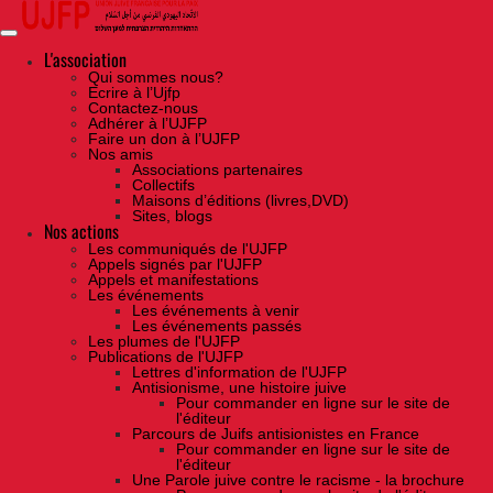
Skip
to
the
content
L'association
Qui sommes nous?
Ecrire à l’Ujfp
Contactez-nous
Adhérer à l’UJFP
Faire un don à l’UJFP
Nos amis
Associations partenaires
Collectifs
Maisons d’éditions (livres,DVD)
Sites, blogs
Nos actions
Les communiqués de l'UJFP
Appels signés par l'UJFP
Appels et manifestations
Les événements
Les événements à venir
Les événements passés
Les plumes de l'UJFP
Publications de l'UJFP
Lettres d'information de l'UJFP
Antisionisme, une histoire juive
Pour commander en ligne sur le site de
l'éditeur
Parcours de Juifs antisionistes en France
Pour commander en ligne sur le site de
l'éditeur
Une Parole juive contre le racisme - la brochure